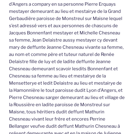
d’Angers a compary en sa personne Pierre Erquays
mestayer demeurant au lieu et mestairye de la Grand
Gerbaudière paroisse de Monstreul sur Maisne lequel
s’est adressé vers et aux personnes de chascuns de
Jacques Bonnenfant mestayer et Michelle Chesneau
sa femme, Jean Delaistre aussy mestayer cy devant
mary de deffunte Jeanne Chesneau vivante sa femme,
au nom et comme père et tuteur naturel de Renée
Delaistre fille de luy et de ladite deffunte Jeanne
Chesneau demeurant scavoir lesdits Bonnenfant et
Chesneau sa femme au lieu et mestairye de la
Mensetterye et ledit Delaistre au lieu et mestairye de
la Hamonnière le tout paroisse dudit Lyon d’Angers, et
Pierre Chesneau sarger demeurant au lieu et village de
la Roussière en ladite paroisse de Monstreul sur
Maisne, tous héritiers dudit deffunt Mathurin
Chesneau vivant leur frère et encores Perrine
Bellanger veufve dudit deffunt Mathurin Chesneau à
présent demeurante avec et en la maison de Julienne