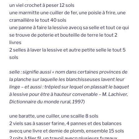
un viel crochet à peser 12 sols
une marmitte une cuiller de fer, une poisle à frire, une
cramaillère le tout 40 sols
une panne à faire la lessive avecq sa selle et tout ce qui
se trouve de poterie et bouteille de terre le tout 2
livres
2 selles à laver la lessive et autre petite selle le tout 5
sols
selle : signifie aussi « nom dans certaines provinces de
la planche sur laquelle les blanchisseuses lavent leur
linge – et aussi : trépied sur lequel on plassait le baquet
à lessive pour être à hauteur convenable – M. Lachiver,
Dictionnaire du monde rural, 1997)
une baratte, une cuiller, une scaille 8 sols
2 viels sas à sasser farine, 4 pannes et des balances
avecq une livre et demie de plomb, ensemble 15 sols
2 roits à filer fil, un travoil avecq plusieurs fuzeaux