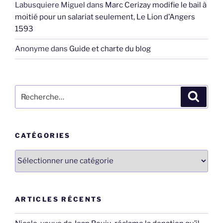
Labusquiere Miguel
dans
Marc Cerizay modifie le bail à
moitié pour un salariat seulement, Le Lion d’Angers
1593
Anonyme
dans
Guide et charte du blog
Recherche
Recher
pour
:
CATÉGORIES
Catégories
ARTICLES RÉCENTS