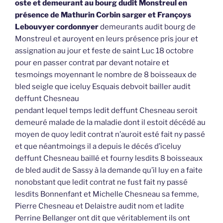
oste et demeurant au bourg dudit Monstreul en
présence de Mathurin Corbin sarger et Françoys
Lebouvyer cordonnyer
demeurants audit bourg de
Monstreul et auroyent en leurs présence pris jour et
assignation au jour et feste de saint Luc 18 octobre
pour en passer contrat par devant notaire et
tesmoings moyennant le nombre de 8 boisseaux de
bled seigle que iceluy Esquais debvoit bailler audit
deffunt Chesneau
pendant lequel temps ledit deffunt Chesneau seroit
demeuré malade de la maladie dont il estoit décédé au
moyen de quoy ledit contrat n’auroit esté fait ny passé
et que néantmoings il a depuis le décés d’iceluy
deffunt Chesneau baillé et fourny lesdits 8 boisseaux
de bled audit de Sassy à la demande qu’il luy en a faite
nonobstant que ledit contrat ne fust fait ny passé
lesdits Bonnenfant et Michelle Chesneau sa femme,
Pierre Chesneau et Delaistre audit nom et ladite
Perrine Bellanger ont dit que véritablement ils ont