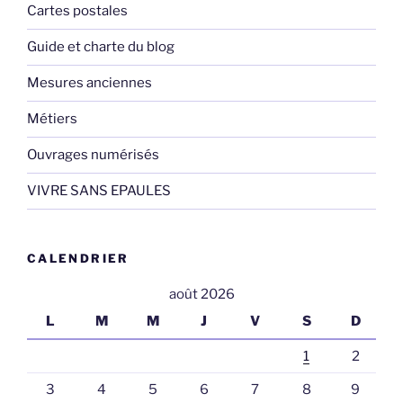
Cartes postales
Guide et charte du blog
Mesures anciennes
Métiers
Ouvrages numérisés
VIVRE SANS EPAULES
CALENDRIER
août 2026
L
M
M
J
V
S
D
1
2
3
4
5
6
7
8
9