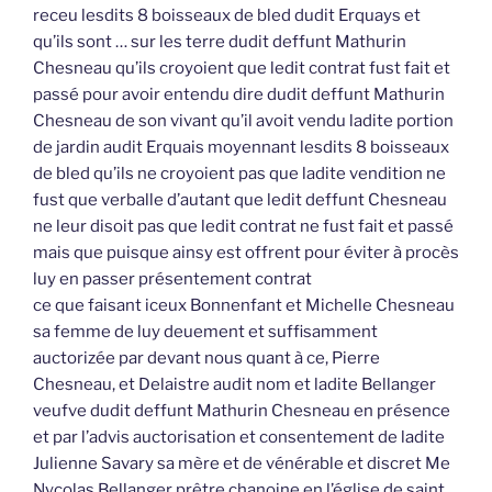
receu lesdits 8 boisseaux de bled dudit Erquays et
qu’ils sont … sur les terre dudit deffunt Mathurin
Chesneau qu’ils croyoient que ledit contrat fust fait et
passé pour avoir entendu dire dudit deffunt Mathurin
Chesneau de son vivant qu’il avoit vendu ladite portion
de jardin audit Erquais moyennant lesdits 8 boisseaux
de bled qu’ils ne croyoient pas que ladite vendition ne
fust que verballe d’autant que ledit deffunt Chesneau
ne leur disoit pas que ledit contrat ne fust fait et passé
mais que puisque ainsy est offrent pour éviter à procès
luy en passer présentement contrat
ce que faisant iceux Bonnenfant et Michelle Chesneau
sa femme de luy deuement et suffisamment
auctorizée par devant nous quant à ce, Pierre
Chesneau, et Delaistre audit nom et ladite Bellanger
veufve dudit deffunt Mathurin Chesneau en présence
et par l’advis auctorisation et consentement de ladite
Julienne Savary sa mère et de vénérable et discret Me
Nycolas Bellanger prêtre chanoine en l’église de saint