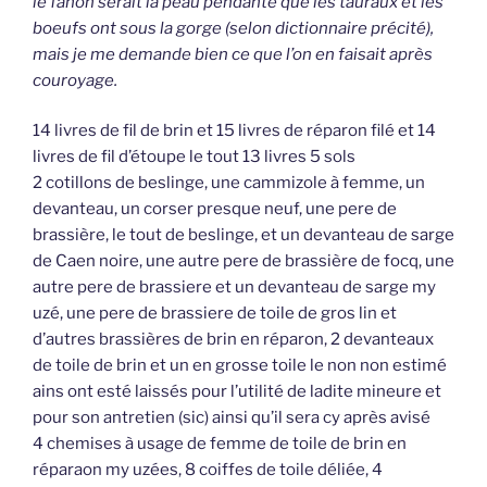
le fanon serait la peau pendante que les tauraux et les
boeufs ont sous la gorge (selon dictionnaire précité),
mais je me demande bien ce que l’on en faisait après
couroyage.
14 livres de fil de brin et 15 livres de réparon filé et 14
livres de fil d’étoupe le tout 13 livres 5 sols
2 cotillons de beslinge, une cammizole à femme, un
devanteau, un corser presque neuf, une pere de
brassière, le tout de beslinge, et un devanteau de sarge
de Caen noire, une autre pere de brassière de focq, une
autre pere de brassiere et un devanteau de sarge my
uzé, une pere de brassiere de toile de gros lin et
d’autres brassières de brin en réparon, 2 devanteaux
de toile de brin et un en grosse toile le non non estimé
ains ont esté laissés pour l’utilité de ladite mineure et
pour son antretien (sic) ainsi qu’il sera cy après avisé
4 chemises à usage de femme de toile de brin en
réparaon my uzées, 8 coiffes de toile déliée, 4