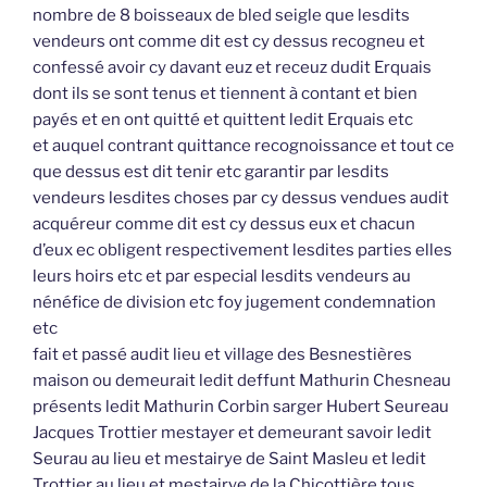
nombre de 8 boisseaux de bled seigle que lesdits
vendeurs ont comme dit est cy dessus recogneu et
confessé avoir cy davant euz et receuz dudit Erquais
dont ils se sont tenus et tiennent à contant et bien
payés et en ont quitté et quittent ledit Erquais etc
et auquel contrant quittance recognoissance et tout ce
que dessus est dit tenir etc garantir par lesdits
vendeurs lesdites choses par cy dessus vendues audit
acquéreur comme dit est cy dessus eux et chacun
d’eux ec obligent respectivement lesdites parties elles
leurs hoirs etc et par especial lesdits vendeurs au
nénéfice de division etc foy jugement condemnation
etc
fait et passé audit lieu et village des Besnestières
maison ou demeurait ledit deffunt Mathurin Chesneau
présents ledit Mathurin Corbin sarger Hubert Seureau
Jacques Trottier mestayer et demeurant savoir ledit
Seurau au lieu et mestairye de Saint Masleu et ledit
Trottier au lieu et mestairye de la Chicottière tous