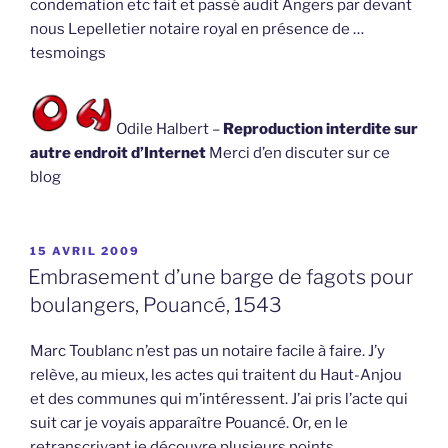
condemation etc fait et passé audit Angers par devant
nous Lepelletier notaire royal en présence de …
tesmoings
Odile Halbert –
Reproduction interdite sur
autre endroit d’Internet
Merci d’en discuter sur ce
blog
PUBLIÉ
15 AVRIL 2009
LE
Embrasement d’une barge de fagots pour
boulangers, Pouancé, 1543
Marc Toublanc n’est pas un notaire facile à faire. J’y
relève, au mieux, les actes qui traitent du Haut-Anjou
et des communes qui m’intéressent. J’ai pris l’acte qui
suit car je voyais apparaître Pouancé. Or, en le
retranscrivant je découvre plusieurs points