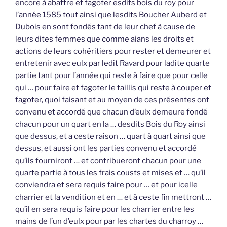
encore à abattre et fagoter esdits bois du roy pour
l’année 1585 tout ainsi que lesdits Boucher Auberd et
Dubois en sont fondés tant de leur chef à cause de
leurs dites femmes que comme aians les droits et
actions de leurs cohéritiers pour rester et demeurer et
entretenir avec eulx par ledit Ravard pour ladite quarte
partie tant pour l’année qui reste à faire que pour celle
qui … pour faire et fagoter le taillis qui reste à couper et
fagoter, quoi faisant et au moyen de ces présentes ont
convenu et accordé que chacun d’eulx demeure fondé
chacun pour un quart en la … desdits Bois du Roy ainsi
que dessus, et a ceste raison … quart à quart ainsi que
dessus, et aussi ont les parties convenu et accordé
qu’ils fourniront … et contribueront chacun pour une
quarte partie à tous les frais cousts et mises et … qu’il
conviendra et sera requis faire pour … et pour icelle
charrier et la vendition et en … et à ceste fin mettront …
qu’il en sera requis faire pour les charrier entre les
mains de l’un d’eulx pour par les chartes du charroy …