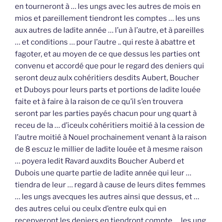
en tourneront à … les ungs avec les autres de mois en
mios et pareillement tiendront les comptes … les uns
aux autres de ladite année … l’un à l’autre, et à pareilles
… et conditions … pour l’autre .. qui reste à abattre et
fagoter, et au moyen de ce que dessus les parties ont
convenu et accordé que pour le regard des deniers qui
seront deuz aulx cohéritiers desdits Aubert, Boucher
et Duboys pour leurs parts et portions de ladite louée
faite et à faire à la raison de ce qu’il s’en trouvera
seront par les parties payés chacun pour ung quart à
receu de la … d’iceulx cohéritiers moitié à la cession de
l’autre moitié à Nouel prochainement venant à la raison
de 8 escuz le millier de ladite louée et à mesme raison
… poyera ledit Ravard auxdits Boucher Auberd et
Dubois une quarte partie de ladite année qui leur …
tiendra de leur … regard à cause de leurs dites femmes
… les ungs avecques les autres ainsi que dessus, et …
des autres celui ou ceulx d’entre eulx qui en
recepveront les deniers en tiendront compte … les ung