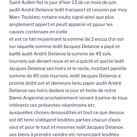
Saint Aulbin fist le jour d’hier 13 de ce mois de juin
audit André Delanoe ledit transport et cession par moy
Marc Toublanc notaire soubz signé ainsi que plus
amplement appert et peult apparoir et ppour les
causes contenues en icelle
et est ce fait moyennant la somme de 2 escuz d’or sol
sur laquelle somme ledit Jacques Delanoe a payé et
baillé audit André Delanoe la somme de 45 sols
tournois par devant noue et en a quicté et quicte ledit
Jacques Delanoe ses hoirs et le reste, montant pareille
somme de 45 sols tournois, ledit Jacques Delanoe a
promis doibt est et demeure tenu payer audit André
Delanoe ses hoirs dedans le jour et feste de notre
Dame Angevine prochainement venant à peine de tous
intérestz ces présentes néanlmoins etc
auxquelles choses dessusdites et tout ce que dessus
est dit tenir s’obligent lesdites parties chacun d’eulx
seul et pour le tout et mesmes ledit Jacques Delanoe
ses biens à prendre vendre etc renonczant lesdites