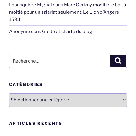
Labusquiere Miguel
dans
Marc Cerizay modifie le bail à
moitié pour un salariat seulement, Le Lion d’Angers
1593
Anonyme
dans
Guide et charte du blog
Recherche
Recher
pour
:
CATÉGORIES
Catégories
ARTICLES RÉCENTS