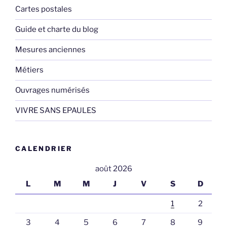
Cartes postales
Guide et charte du blog
Mesures anciennes
Métiers
Ouvrages numérisés
VIVRE SANS EPAULES
CALENDRIER
août 2026
L
M
M
J
V
S
D
1
2
3
4
5
6
7
8
9