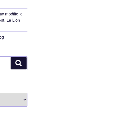
ay modifie le
ent, Le Lion
log
Recherche