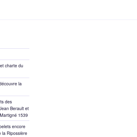
et charte du
découvre la
ts des
Jean Berault et
 Martigné 1539
belets encore
 la Ripossière