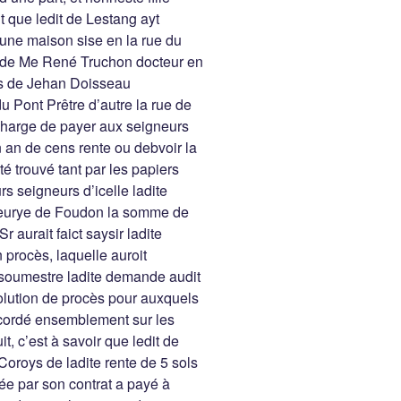
 que ledit de Lestang ayt
 une maison sise en la rue du
n de Me René Truchon docteur en
es de Jehan Doisseau
du Pont Prêtre d’autre la rue de
 charge de payer aux seigneurs
 an de cens rente ou debvoir la
é trouvé tant par les papiers
s seigneurs d’icelle ladite
neurye de Foudon la somme de
r aurait faict saysir ladite
 procès, laquelle auroit
 soumestre ladite demande audit
volution de procès pour auxquels
ccordé ensemblement sur les
t, c’est à savoir que ledit de
Coroys de ladite rente de 5 sols
ée par son contrat a payé à