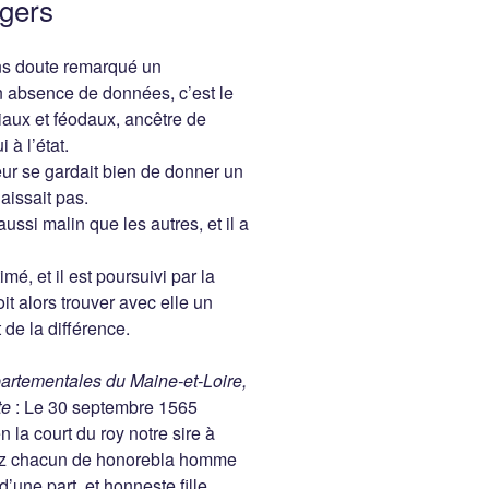
ngers
ns doute remarqué un
n absence de données, c’est le
iaux et féodaux, ancêtre de
 à l’état.
ur se gardait bien de donner un
naissait pas.
ussi malin que les autres, et il a
imé, et il est poursuivi par la
it alors trouver avec elle un
 de la différence.
épartementales du Maine-et-Loire,
cte
: Le 30 septembre 1565
la court du roy notre sire à
lyz chacun de honorebla homme
d’une part, et honneste fille