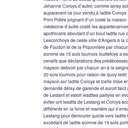
Jehanne Coroys d’autre, comme ainsy soit
auparavant ce jour vendu à ladite Coroys
Pont Prêtre joignant d’un costé la maiso
médecine d’autre costé les appartenanc
apothicaire aboutant d’un bout ladite rue 
Lescorchoys de ceste ville d’Angers à la
de Foudon et de la Piquonière par chacun
somme de 15 sols tournois touttefoys a est
censifs que déclarations des prédécesseur
mayson debvoir par chacun an à la seig
20 sols tournois pour raison de quoy ledit S
mayson sur ladite Coroys et icelle mise en
demandé délay de garende et auroit faict
de Lestant et estoit lesdites partyes en é
éviter ont lesdits de Lestang et Coroys a
différents en la fome et manière qui s’ensui
Lestang pour demourer quicte vers ladite 
excédant de ladite somme de 15 sols port