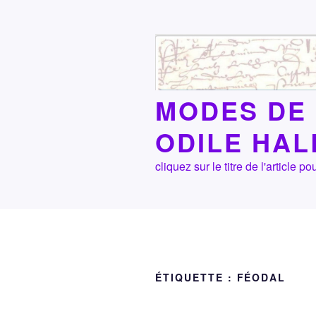
Aller
au
contenu
principal
MODES DE 
ODILE HA
cliquez sur le titre de l'article
ÉTIQUETTE :
FÉODAL