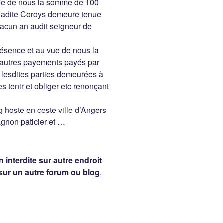
eue de nous la somme de 100
ladite Coroys demeure tenue
chacun an audit seigneur de
résence et au vue de nous la
 autres payements payés par
t lesdites parties demeurées à
 tenir et obliger etc renonçant
g hoste en ceste ville d’Angers
gnon paticier et …
 interdite sur autre endroit
sur un autre forum ou blog
,