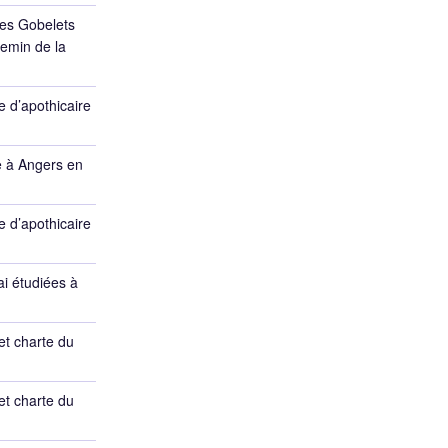
des Gobelets
emin de la
 d’apothicaire
e à Angers en
 d’apothicaire
ai étudiées à
et charte du
et charte du