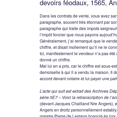
devoirs féodaux, 1565, A
Dans les contrats de vente, vous avez sa
paragraphe, souvent très étonnant par so
paragraphe qui traite des impots seigneur
l’impôt foncier que nous payons aujoud’hui
Généralement, j’ai remarqué que le vende
chiffre, et disait mollement qu’il ne le con
Ici, manifestement le vendeur n’a pas été a
donné un chiffre.
Mal lui en a pris, car le chiffre est sous-est
demoiselle à qui il a vendu la maison. Il do
accord devant notaire et lui payer une part
L’acte qui suit est extrait des Archives D
série 5E7 – Voici la retranscription de l’a
(devant Jacques Chailland Nre Angers), en 
Angers en droitz personnellement estab
maistre Pierre de Lestang licencié ès loix 