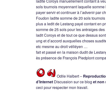
ladite Coroys manuellement contant à v
sols tournois moyennant laquelle somme 
payer servir et continuer à l’advenir par 
Foudon ladite somme de 20 sols tournois
plus a ledit de Lestang payé contant en p
somme de 25 sols pour les aréraiges des
ladit Coroys et de tout ce que dessus son
ung et d’accord auxquelles choses susdites
etc mesme au droit vélléyen …
fait et passé en la maison dudit de Lestan
ès présence de François Piedplont compa
Odile Halbert –
Reproduction
d’Internet
Discussion sur ce blog
et non 
ceci pour respecter mon travail.