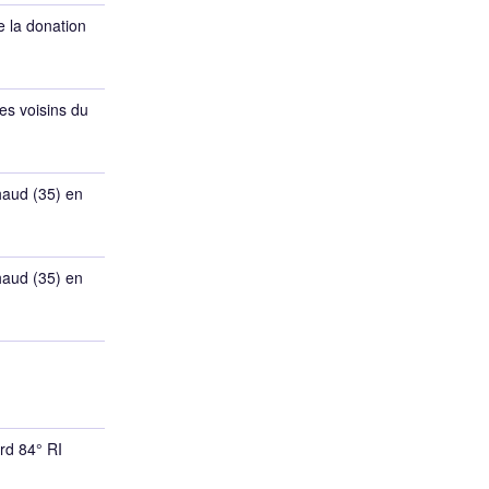
e la donation
es voisins du
haud (35) en
haud (35) en
rd 84° RI