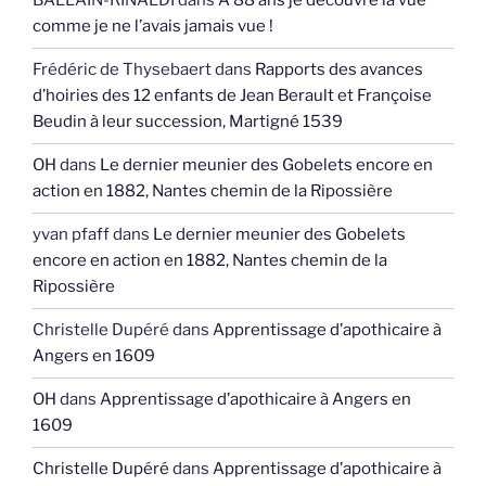
BALLAIN-RINALDI
dans
A 88 ans je découvre la vue
comme je ne l’avais jamais vue !
Frédéric de Thysebaert
dans
Rapports des avances
d’hoiries des 12 enfants de Jean Berault et Françoise
Beudin à leur succession, Martigné 1539
OH
dans
Le dernier meunier des Gobelets encore en
action en 1882, Nantes chemin de la Ripossière
yvan pfaff
dans
Le dernier meunier des Gobelets
encore en action en 1882, Nantes chemin de la
Ripossière
Christelle Dupéré
dans
Apprentissage d’apothicaire à
Angers en 1609
OH
dans
Apprentissage d’apothicaire à Angers en
1609
Christelle Dupéré
dans
Apprentissage d’apothicaire à