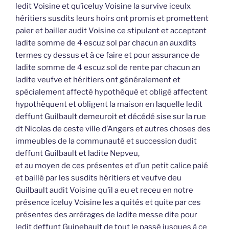
ledit Voisine et qu’iceluy Voisine la survive iceulx
héritiers susdits leurs hoirs ont promis et promettent
paier et bailler audit Voisine ce stipulant et acceptant
ladite somme de 4 escuz sol par chacun an auxdits
termes cy dessus et à ce faire et pour assurance de
ladite somme de 4 escuz sol de rente par chacun an
ladite veufve et héritiers ont généralement et
spécialement affecté hypothéqué et obligé affectent
hypothèquent et obligent la maison en laquelle ledit
deffunt Guilbault demeuroit et décédé sise sur la rue
dt Nicolas de ceste ville d’Angers et autres choses des
immeubles de la communauté et succession dudit
deffunt Guilbault et ladite Nepveu,
et au moyen de ces présentes et d’un petit calice paié
et baillé par les susdits héritiers et veufve deu
Guilbault audit Voisine qu’il a eu et receu en notre
présence iceluy Voisine les a quités et quite par ces
présentes des arrérages de ladite messe dite pour
ledit deffunt Guinebault de tout le passé jusques à ce