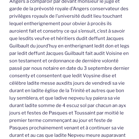
Angers à comparoir par devant monsieur le juge et
garde de la prévosté royale d’Angers conservateur des
privilèges royaulx de l’université dudit lieu touchant
lequel entherignement pour obvier à procès ils
auroient fait et consetny ce qui s’ensuit, c’est à savoir
que lesdits veufve et héritiers dudit deffunt Jacques
Guilbault du jourd’huy en entherignant ledit don et legs
par ledit deffunt Jacques Guilbault fait audit Voisine en
son testament et ordonnance de dernière volonté
passé par nous notaire en date du 3 septembre dernier
consenty et consentent que ledit Voysine dise et
célèbre ladite messe auxdits jours de vendredi sa vie
durant en ladite église de la Trinité et autres que bon
luy semblera, et que ladive nepveu luy paiera sa vie
durant ladite somme de 4 escuz sol par chacun an ayx
jours et festes de Pasques et Toussaint par moitié le
premier terme commençant au jour et feste de
Pasques prochainement venant et à continuer sa vie
durant et au cas que ladite Nepveu meure auparavant