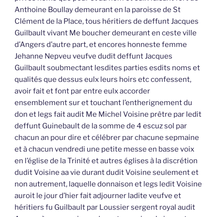
Anthoine Boullay demeurant en la paroisse de St
Clément de la Place, tous héritiers de deffunt Jacques
Guilbault vivant Me boucher demeurant en ceste ville
d’Angers d’autre part, et encores honneste femme
Jehanne Nepveu veufve dudit deffunt Jacques
Guilbault soubmectant lesdites parties esdits noms et
qualités que dessus eulx leurs hoirs etc confessent,
avoir fait et font par entre eulx accorder
ensemblement sur et touchant l’entherignement du
don et legs fait audit Me Michel Voisine prêtre par ledit
deffunt Guinebault de la somme de 4 escuz sol par
chacun an pour dire et célébrer par chacune sepmaine
et à chacun vendredi une petite messe en basse voix
en l’église de la Trinité et autres églises à la discrétion
dudit Voisine aa vie durant dudit Voisine seulement et
non autrement, laquelle donnaison et legs ledit Voisine
auroit le jour d’hier fait adjourner ladite veufve et
héritiers fu Guilbault par Loussier sergent royal audit