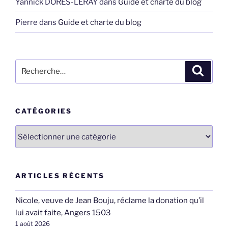
Yannick DORES-LERAY
dans
Guide et charte du blog
Pierre
dans
Guide et charte du blog
Recherche
Recher
pour
:
CATÉGORIES
Catégories
ARTICLES RÉCENTS
Nicole, veuve de Jean Bouju, réclame la donation qu’il
lui avait faite, Angers 1503
1 août 2026