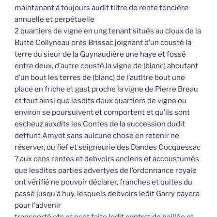
maintenant à toujours audit tiltre de rente foncière
annuelle et perpétuelle
2 quartiers de vigne en ung tenant situés au cloux de la
Butte Collyneau près Brissac joignant d’un cousté la
terre du sieur de la Guynaudière une haye et fossé
entre deux, d’autre cousté la vigne de (blanc) aboutant
d’un bout les terres de (blanc) de l’autltre bout une
place en friche et gast proche la vigne de Pierre Breau
et tout ainsi que lesdits deux quartiers de vigne ou
environ se poursuivent et comportent et qu’ils sont
escheuz auxdits les Contes de la succession dudit
deffunt Amyot sans aulcune chose en retenir ne
réserver, ou fief et seigneurie des Dandes Cocquessac
? aux cens rentes et debvoirs anciens et accoustumés
que lesdites parties advertyes de l’ordonnance royale
ont vérifié ne pouvoir déclarer, franches et quites du
passé jusqu’à huy, lesquels debvoirs ledit Garry payera
pour l’advenir
transporté etc et eset faite ledit contrat de baillée et