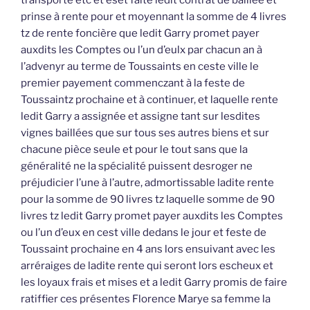
prinse à rente pour et moyennant la somme de 4 livres
tz de rente foncière que ledit Garry promet payer
auxdits les Comptes ou l’un d’eulx par chacun an à
l’advenyr au terme de Toussaints en ceste ville le
premier payement commenczant à la feste de
Toussaintz prochaine et à continuer, et laquelle rente
ledit Garry a assignée et assigne tant sur lesdites
vignes baillées que sur tous ses autres biens et sur
chacune pièce seule et pour le tout sans que la
généralité ne la spécialité puissent desroger ne
préjudicier l’une à l’autre, admortissable ladite rente
pour la somme de 90 livres tz laquelle somme de 90
livres tz ledit Garry promet payer auxdits les Comptes
ou l’un d’eux en cest ville dedans le jour et feste de
Toussaint prochaine en 4 ans lors ensuivant avec les
arréraiges de ladite rente qui seront lors escheux et
les loyaux frais et mises et a ledit Garry promis de faire
ratiffier ces présentes Florence Marye sa femme la