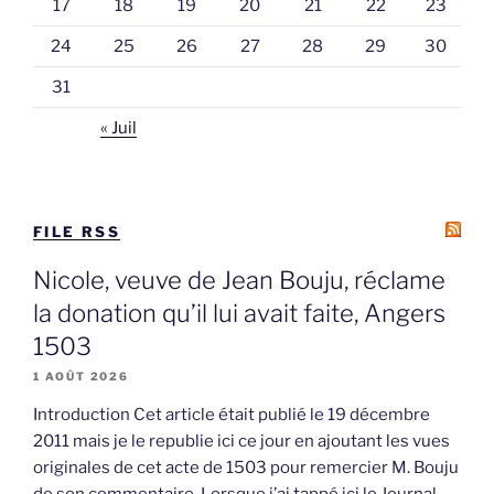
17
18
19
20
21
22
23
24
25
26
27
28
29
30
31
« Juil
FILE RSS
Nicole, veuve de Jean Bouju, réclame
la donation qu’il lui avait faite, Angers
1503
1 AOÛT 2026
Introduction Cet article était publié le 19 décembre
2011 mais je le republie ici ce jour en ajoutant les vues
originales de cet acte de 1503 pour remercier M. Bouju
de son commentaire. Lorsque j’ai tappé ici le Journal