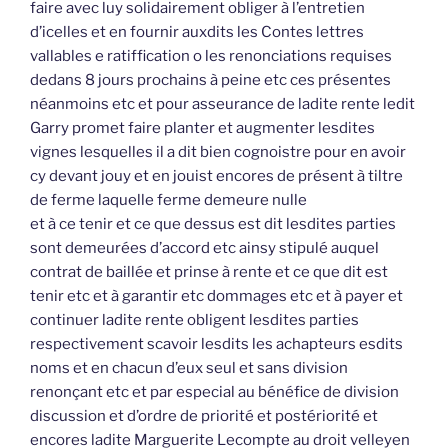
faire avec luy solidairement obliger à l’entretien
d’icelles et en fournir auxdits les Contes lettres
vallables e ratiffication o les renonciations requises
dedans 8 jours prochains à peine etc ces présentes
néanmoins etc et pour asseurance de ladite rente ledit
Garry promet faire planter et augmenter lesdites
vignes lesquelles il a dit bien cognoistre pour en avoir
cy devant jouy et en jouist encores de présent à tiltre
de ferme laquelle ferme demeure nulle
et à ce tenir et ce que dessus est dit lesdites parties
sont demeurées d’accord etc ainsy stipulé auquel
contrat de baillée et prinse à rente et ce que dit est
tenir etc et à garantir etc dommages etc et à payer et
continuer ladite rente obligent lesdites parties
respectivement scavoir lesdits les achapteurs esdits
noms et en chacun d’eux seul et sans division
renonçant etc et par especial au bénéfice de division
discussion et d’ordre de priorité et postériorité et
encores ladite Marguerite Lecompte au droit velleyen