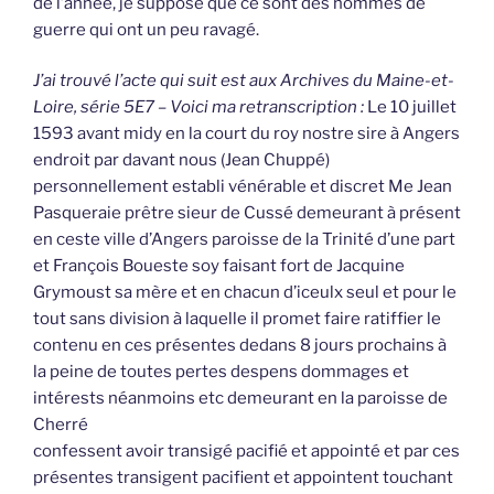
de l’année, je suppose que ce sont des hommes de
guerre qui ont un peu ravagé.
J’ai trouvé l’acte qui suit est aux Archives du Maine-et-
Loire, série 5E7 – Voici ma retranscription :
Le 10 juillet
1593 avant midy en la court du roy nostre sire à Angers
endroit par davant nous (Jean Chuppé)
personnellement establi vénérable et discret Me Jean
Pasqueraie prêtre sieur de Cussé demeurant à présent
en ceste ville d’Angers paroisse de la Trinité d’une part
et François Boueste soy faisant fort de Jacquine
Grymoust sa mère et en chacun d’iceulx seul et pour le
tout sans division à laquelle il promet faire ratiffier le
contenu en ces présentes dedans 8 jours prochains à
la peine de toutes pertes despens dommages et
intérests néanmoins etc demeurant en la paroisse de
Cherré
confessent avoir transigé pacifié et appointé et par ces
présentes transigent pacifient et appointent touchant