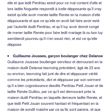
elle et que ledit Perdriau estoit pour ce mal content d’elle et
lors ladite Noguette respondit à icelle dépposante qu’il vray
estoit qu’elle avoir menée ladite Renée en la maison d’elle
déppousante et que ce qu’elle en avoit fait faire avoir esté
par l’autorité dudit Perdriau, et qu’il luy avoir donné congé
de mener ladite Renée pour faire ledit mariage là ou bon luy
sembleroit pourveu qu’il n’en seust rien, et est ce qu’elle
déppose
Guillaume Jousses, garçon boulanger chez Delanoe
Guillaume Jousses boullenger serviteur et demourant en la
maison dudit Delanoe tesmoing précédent, âgé de 23 ans
ou environ, tesmoing fait juré de dire et déppouser vérité
comme les précédants, dict et déppouse par son serment
qu’il a bien cognoissance desdits Perdriau Petit Jouan et de
ladite Renée Guillou, par ce qu’il est demourant près la
maison dudit Perdriau en laquelle demeure ladite Renée, et
que ledit Petit Jouan souvent hantast et fréquentast en la
maison de sondit maistre par ce qu’ils sont parens, et que