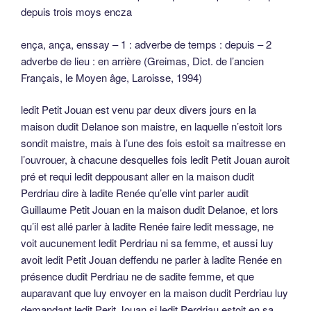
depuis trois moys encza
ença, ança, enssay – 1 : adverbe de temps : depuis – 2
adverbe de lieu : en arrière (Greimas, Dict. de l’ancien
Français, le Moyen âge, Laroisse, 1994)
ledit Petit Jouan est venu par deux divers jours en la
maison dudit Delanoe son maistre, en laquelle n’estoit lors
sondit maistre, mais à l’une des fois estoit sa maitresse en
l’ouvrouer, à chacune desquelles fois ledit Petit Jouan auroit
pré et requi ledit deppousant aller en la maison dudit
Perdriau dire à ladite Renée qu’elle vint parler audit
Guillaume Petit Jouan en la maison dudit Delanoe, et lors
qu’il est allé parler à ladite Renée faire ledit message, ne
voit aucunement ledit Perdriau ni sa femme, et aussi luy
avoit ledit Petit Jouan deffendu ne parler à ladite Renée en
présence dudit Perdriau ne de sadite femme, et que
auparavant que luy envoyer en la maison dudit Perdriau luy
demandant ledit Perit Jouan si ledit Perdriau estoit en sa