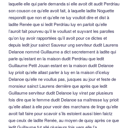
laquelle elle qui parle demanda si elle avoit dit audit Perdriau
son couson ce qu’elle avoit fait, à laquelle ladite Noguette
respondit que non et qu’elle ne luy voulloit dire et dist à
ladite Renée que si ledit Perdriau luy en parloit qu’elle
l’auroit fait pourveu qu’il le voullust et suyvant les parolles
qu’on luy avoir rapportées qu’il avoit pour ce dictes et
depuis ledit jour sainct Sauveur ung serviteur dudit Laurens
Delanoe nommé Guillaume a dict secretement à ladite qui
parle qu’estant en la maison dudit Perdriau que ledit
Guillaume Petit Jouan estant en la maison dudit Delanoe
luy prioit qu’elle allast parler à luy en la maison d’iceluy
Delanoe qu’elle ne voullus pas, jusques au jour et feste de
monsieur sainct Laurens dernière que après que ledit
Guillaume serviteur dudit Delanoe luy vinst par plusieurs
fois dire que le femme dudit Delanoe sa maîtresse luy prioit
qu’elle allast à elle pour veoir des marchans de linge qu’elle
avoit fait faire pour scavoir s’ils estoient aussi bien faictz
que ceulx de ladite Renée, au moyen de quoy après ce que
ledit Guillaume fut allé plusieurs fois vers elle l’a