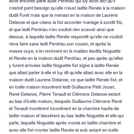
avoit encores parlé audit Perdriau qui luy avoit dict qu’il
n’estoit point besoign qu’elle n’eust ladite Renée à la maison
dudit Furet mais que la menast en la maison de Laurens
Delanoe et que céans la fist accorder mariage à sondit fils,
et que ledit Perdriau n’en voulloit rien scavoir ainsi que
dessus, à laquelle ladite Renée respondit qu’elle ne voulloit
riens faire sans ledit Perdriau son cousin, et après la
messe ouye, s’en revinrent en la maidon lesdits Noguette
et Renée en la maison dudit Perdriau, et peu après qu’elles
y furent arrivées ladite Noguette fist signe à ladite Renée
que allast parler à elle et luy dit qu’elle allast avec elle en la
maison dudit Laurens Delanoe, ce que ladite Renée fist, et
en icelle maison trouvèrent ledit Guillaume Petit Jouan,
René Delanoe, Pierre Tenault et Clémens Delanoe estant
au bas d’icelle maison, lesquels Guillaume Clémens René
et Tenault montèrent incontinent en la chambre haulte de
ladite maison et laissèrent au bas ladite Noguette et elle qui
parle, laquelle Noguette après monta en ladite chambre et
avec elle fist monter ladite Renée et eulx estant en icelle