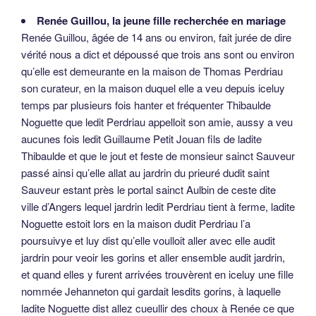
Renée Guillou, la jeune fille recherchée en mariage
Renée Guillou, âgée de 14 ans ou environ, fait jurée de dire
vérité nous a dict et dépoussé que trois ans sont ou environ
qu’elle est demeurante en la maison de Thomas Perdriau
son curateur, en la maison duquel elle a veu depuis iceluy
temps par plusieurs fois hanter et fréquenter Thibaulde
Noguette que ledit Perdriau appelloit son amie, aussy a veu
aucunes fois ledit Guillaume Petit Jouan fils de ladite
Thibaulde et que le jout et feste de monsieur sainct Sauveur
passé ainsi qu’elle allat au jardrin du prieuré dudit saint
Sauveur estant près le portal sainct Aulbin de ceste dite
ville d’Angers lequel jardrin ledit Perdriau tient à ferme, ladite
Noguette estoit lors en la maison dudit Perdriau l’a
poursuivye et luy dist qu’elle voulloit aller avec elle audit
jardrin pour veoir les gorins et aller ensemble audit jardrin,
et quand elles y furent arrivées trouvèrent en iceluy une fille
nommée Jehanneton qui gardait lesdits gorins, à laquelle
ladite Noguette dist allez cueullir des choux à Renée ce que