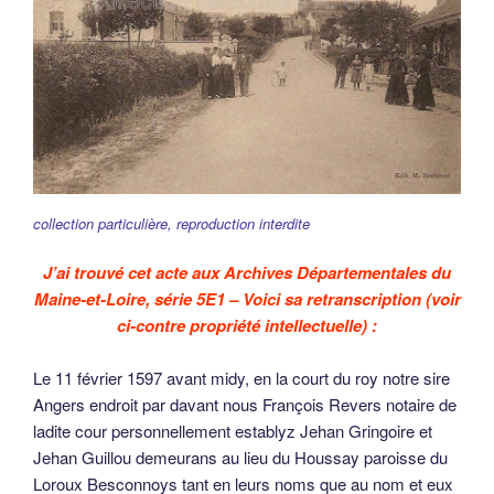
collection particulière, reproduction interdite
J’ai trouvé cet acte aux Archives Départementales du
Maine-et-Loire, série 5E1 – Voici sa retranscription (voir
ci-contre propriété intellectuelle) :
Le 11 février 1597 avant midy, en la court du roy notre sire
Angers endroit par davant nous François Revers notaire de
ladite cour personnellement establyz Jehan Gringoire et
Jehan Guillou demeurans au lieu du Houssay paroisse du
Loroux Besconnoys tant en leurs noms que au nom et eux