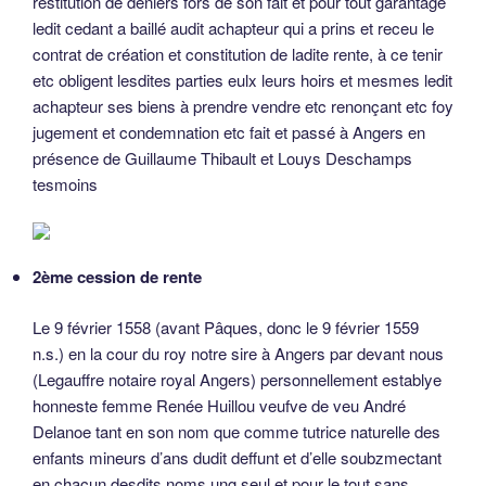
restitution de deniers fors de son fait et pour tout garantage
ledit cedant a baillé audit achapteur qui a prins et receu le
contrat de création et constitution de ladite rente, à ce tenir
etc obligent lesdites parties eulx leurs hoirs et mesmes ledit
achapteur ses biens à prendre vendre etc renonçant etc foy
jugement et condemnation etc fait et passé à Angers en
présence de Guillaume Thibault et Louys Deschamps
tesmoins
2ème cession de rente
Le 9 février 1558 (avant Pâques, donc le 9 février 1559
n.s.) en la cour du roy notre sire à Angers par devant nous
(Legauffre notaire royal Angers) personnellement establye
honneste femme Renée Huillou veufve de veu André
Delanoe tant en son nom que comme tutrice naturelle des
enfants mineurs d’ans dudit deffunt et d’elle soubzmectant
en chacun desdits noms ung seul et pour le tout sans