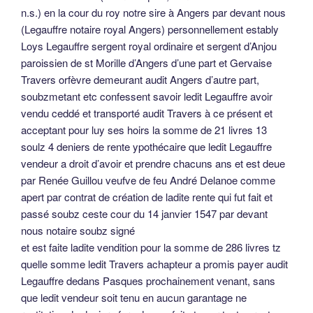
n.s.) en la cour du roy notre sire à Angers par devant nous
(Legauffre notaire royal Angers) personnellement estably
Loys Legauffre sergent royal ordinaire et sergent d’Anjou
paroissien de st Morille d’Angers d’une part et Gervaise
Travers orfèvre demeurant audit Angers d’autre part,
soubzmetant etc confessent savoir ledit Legauffre avoir
vendu ceddé et transporté audit Travers à ce présent et
acceptant pour luy ses hoirs la somme de 21 livres 13
soulz 4 deniers de rente ypothécaire que ledit Legauffre
vendeur a droit d’avoir et prendre chacuns ans et est deue
par Renée Guillou veufve de feu André Delanoe comme
apert par contrat de création de ladite rente qui fut fait et
passé soubz ceste cour du 14 janvier 1547 par devant
nous notaire soubz signé
et est faite ladite vendition pour la somme de 286 livres tz
quelle somme ledit Travers achapteur a promis payer audit
Legauffre dedans Pasques prochainement venant, sans
que ledit vendeur soit tenu en aucun garantage ne