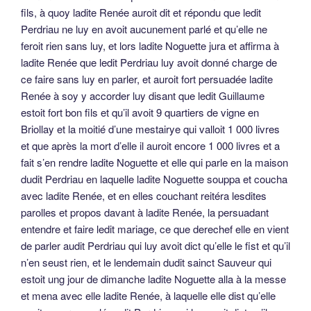
fils, à quoy ladite Renée auroit dit et répondu que ledit
Perdriau ne luy en avoit aucunement parlé et qu’elle ne
feroit rien sans luy, et lors ladite Noguette jura et affirma à
ladite Renée que ledit Perdriau luy avoit donné charge de
ce faire sans luy en parler, et auroit fort persuadée ladite
Renée à soy y accorder luy disant que ledit Guillaume
estoit fort bon fils et qu’il avoit 9 quartiers de vigne en
Briollay et la moitié d’une mestairye qui valloit 1 000 livres
et que après la mort d’elle il auroit encore 1 000 livres et a
fait s’en rendre ladite Noguette et elle qui parle en la maison
dudit Perdriau en laquelle ladite Noguette souppa et coucha
avec ladite Renée, et en elles couchant reitéra lesdites
parolles et propos davant à ladite Renée, la persuadant
entendre et faire ledit mariage, ce que derechef elle en vient
de parler audit Perdriau qui luy avoit dict qu’elle le fist et qu’il
n’en seust rien, et le lendemain dudit sainct Sauveur qui
estoit ung jour de dimanche ladite Noguette alla à la messe
et mena avec elle ladite Renée, à laquelle elle dist qu’elle