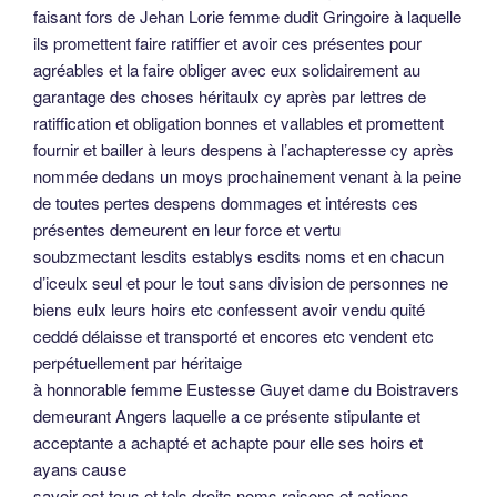
faisant fors de Jehan Lorie femme dudit Gringoire à laquelle
ils promettent faire ratiffier et avoir ces présentes pour
agréables et la faire obliger avec eux solidairement au
garantage des choses héritaulx cy après par lettres de
ratiffication et obligation bonnes et vallables et promettent
fournir et bailler à leurs despens à l’achapteresse cy après
nommée dedans un moys prochainement venant à la peine
de toutes pertes despens dommages et intérests ces
présentes demeurent en leur force et vertu
soubzmectant lesdits establys esdits noms et en chacun
d’iceulx seul et pour le tout sans division de personnes ne
biens eulx leurs hoirs etc confessent avoir vendu quité
ceddé délaisse et transporté et encores etc vendent etc
perpétuellement par héritaige
à honnorable femme Eustesse Guyet dame du Boistravers
demeurant Angers laquelle a ce présente stipulante et
acceptante a achapté et achapte pour elle ses hoirs et
ayans cause
savoir est tous et tels droits noms raisons et actions