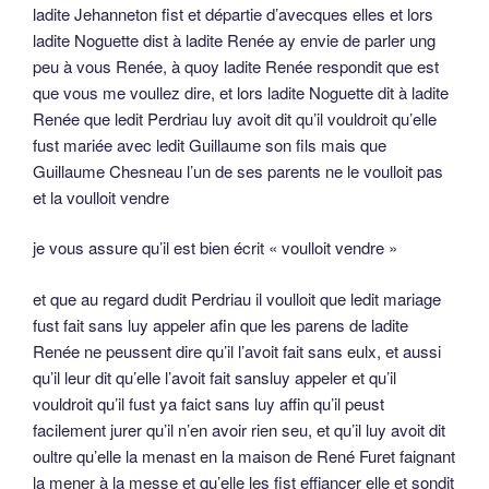
ladite Jehanneton fist et départie d’avecques elles et lors
ladite Noguette dist à ladite Renée ay envie de parler ung
peu à vous Renée, à quoy ladite Renée respondit que est
que vous me voullez dire, et lors ladite Noguette dit à ladite
Renée que ledit Perdriau luy avoit dit qu’il vouldroit qu’elle
fust mariée avec ledit Guillaume son fils mais que
Guillaume Chesneau l’un de ses parents ne le voulloit pas
et la voulloit vendre
je vous assure qu’il est bien écrit « voulloit vendre »
et que au regard dudit Perdriau il voulloit que ledit mariage
fust fait sans luy appeler afin que les parens de ladite
Renée ne peussent dire qu’il l’avoit fait sans eulx, et aussi
qu’il leur dit qu’elle l’avoit fait sansluy appeler et qu’il
vouldroit qu’il fust ya faict sans luy affin qu’il peust
facilement jurer qu’il n’en avoir rien seu, et qu’il luy avoit dit
oultre qu’elle la menast en la maison de René Furet faignant
la mener à la messe et qu’elle les fist effiancer elle et sondit