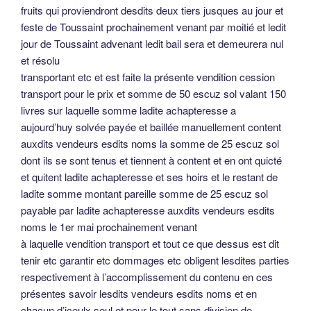
fruits qui proviendront desdits deux tiers jusques au jour et
feste de Toussaint prochainement venant par moitié et ledit
jour de Toussaint advenant ledit bail sera et demeurera nul
et résolu
transportant etc et est faite la présente vendition cession
transport pour le prix et somme de 50 escuz sol valant 150
livres sur laquelle somme ladite achapteresse a
aujourd’huy solvée payée et baillée manuellement content
auxdits vendeurs esdits noms la somme de 25 escuz sol
dont ils se sont tenus et tiennent à content et en ont quicté
et quitent ladite achapteresse et ses hoirs et le restant de
ladite somme montant pareille somme de 25 escuz sol
payable par ladite achapteresse auxdits vendeurs esdits
noms le 1er mai prochainement venant
à laquelle vendition transport et tout ce que dessus est dit
tenir etc garantir etc dommages etc obligent lesdites parties
respectivement à l’accomplissement du contenu en ces
présentes savoir lesdits vendeurs esdits noms et en
chacun d’iceulx seul et pour le tout sans division de