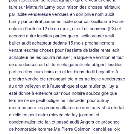
faire sur Mathurin Lamy pour raison des choses héritaulx
par ladite venderesse vendues en son privé nom audit
Lamy par contrat passé en ladite cour par Guillaume Fouré
notaire d’icelle le 12 de ce mois, et est dit convenu (f°3) et
accordé entre lesdites parties que si ladite veuve veult
bailler audit achapteur dedans 15 mois prochainement
venant lesdites choses pour l’assiette de ladite rente ledit
achapteur ne les pourra refuser ; à laquelle vendition et tout
ce que dessus est dit tenir etc garantir etc obligent lesdites
parties elles leurs hoirs etc et les biens dudit Legauffre à
prendre vendre etc renonçant etc mesme icelle venderesse
au droit velleyen et à l’autenthique si qua mulier qui luy a
esté donné à entendre par nous notaire soubzsigné que
femme ne se peult obliger ne interceder pour autruy
mesmes pour les propres affaires de son mary et si elle fait
qu’elle en peut estre relevée etc foy jugment et
condemnation etc fait et passé audit Angers en présence
de honnorable homme Me Pierre Coinnon licencié es loix