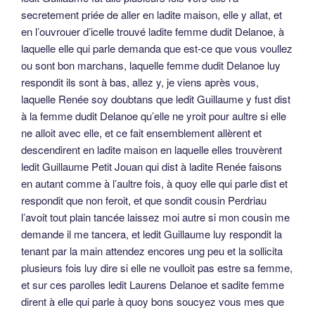
secretement priée de aller en ladite maison, elle y allat, et
en l’ouvrouer d’icelle trouvé ladite femme dudit Delanoe, à
laquelle elle qui parle demanda que est-ce que vous voullez
ou sont bon marchans, laquelle femme dudit Delanoe luy
respondit ils sont à bas, allez y, je viens après vous,
laquelle Renée soy doubtans que ledit Guillaume y fust dist
à la femme dudit Delanoe qu’elle ne yroit pour aultre si elle
ne alloit avec elle, et ce fait ensemblement allèrent et
descendirent en ladite maison en laquelle elles trouvèrent
ledit Guillaume Petit Jouan qui dist à ladite Renée faisons
en autant comme à l’aultre fois, à quoy elle qui parle dist et
respondit que non feroit, et que sondit cousin Perdriau
l’avoit tout plain tancée laissez moi autre si mon cousin me
demande il me tancera, et ledit Guillaume luy respondit la
tenant par la main attendez encores ung peu et la sollicita
plusieurs fois luy dire si elle ne voulloit pas estre sa femme,
et sur ces parolles ledit Laurens Delanoe et sadite femme
dirent à elle qui parle à quoy bons soucyez vous mes que