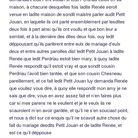
maison, à chacune desquelles fois ladite Renée seroit
venue en ladite maison de sondit maistre parler audit Petit
Jouan, en laquelle ils ont parlé ensemblement par lesdites
deux fois à part ainsi qu’ils ont voullu et que bon leur a
semblé, et à la dernière des dites deux fois, ouy ledit
déppousant qu’ils parlèrent entre eulx de mariage d’eulx
deux et entre autres paroilles dist ledit Petit Jouan à ladite
Renée que ledit Perdriau estoit bien mary, à quoy ladite
Renée respondit qu’il estoit vray et que sondit cousin
Perdriau l’avoit bien tantée, et que son cousin Chesneau
pareillement, et ce fait ledit Petit Jouan luy demanda Renée
que voullez vous dire, à quoy elle respondit mon amy je ne
sais que dire, vous en avez assez fait et n’en faires plus
car si mes parens ne le veullent et je le veulx ils ne
scauroient m’en avoir gardée, et qu’il ne s’en souciast point,
et nous a dict sur ce enquis qu’il ne scavoit autre chose du
fait du mariage desdits Petit Jouan et de ladite Renée, et
est ce qu’il déppouse