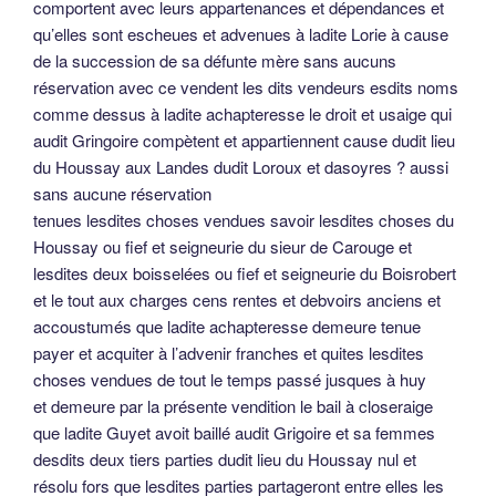
comportent avec leurs appartenances et dépendances et
qu’elles sont escheues et advenues à ladite Lorie à cause
de la succession de sa défunte mère sans aucuns
réservation avec ce vendent les dits vendeurs esdits noms
comme dessus à ladite achapteresse le droit et usaige qui
audit Gringoire compètent et appartiennent cause dudit lieu
du Houssay aux Landes dudit Loroux et dasoyres ? aussi
sans aucune réservation
tenues lesdites choses vendues savoir lesdites choses du
Houssay ou fief et seigneurie du sieur de Carouge et
lesdites deux boisselées ou fief et seigneurie du Boisrobert
et le tout aux charges cens rentes et debvoirs anciens et
accoustumés que ladite achapteresse demeure tenue
payer et acquiter à l’advenir franches et quites lesdites
choses vendues de tout le temps passé jusques à huy
et demeure par la présente vendition le bail à closeraige
que ladite Guyet avoit baillé audit Grigoire et sa femmes
desdits deux tiers parties dudit lieu du Houssay nul et
résolu fors que lesdites parties partageront entre elles les