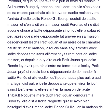
Perdriau, et que peu paravant le jour et feste du monsieur
St Laurens à ung dymanche matin comme elle s’en venoir
de sa messe parochale elle trouva en sadite maison vers
l’entrée d’icelle ladite Renée Guillou qui soctoit de sadite
maison et s’en alloit en la maison dudit Perdriau et ne dict
aucune chose à ladite dépposante sinon qu’elle la salua et
peu après que icelle dépposante fut arrivée en sa maison
descendirent lesdits Petit Jouan et sa mère de la chambre
haulte de icelle maison, lesquels sans soy arrester avec
ladite dépposante sans allèrent et yssirent hors de ladite
maison, et depuis a ouy dire audit Petit Jouan que ladite
Renée luy avoir promis d’estre sa femme et a iceluy Petit
Jouan pryé et requis icelle déppausante de demander à
ladite Renée si elle voulloit qu’il pourchassa plus aultre audit
mariage, dict oultre icelle dépposante que environ le jour
sainct Berthelemy, elle estant en la maison de ladite
Thibault Noguette mère dudit Petit Jouan demourant à
Bryollay, elle dist à ladite Noguette qu’elle avoir bien
besoigné d’avoir mené ladite Renée Guillou en la maison de