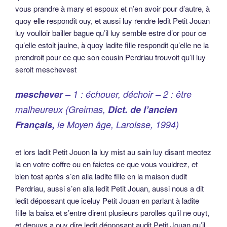
vous prandre à mary et espoux et n’en avoir pour d’autre, à
quoy elle respondit ouy, et aussi luy rendre ledit Petit Jouan
luy voulloir bailler bague qu’il luy semble estre d’or pour ce
qu’elle estoit jaulne, à quoy ladite fille respondit qu’elle ne la
prendroit pour ce que son cousin Perdriau trouvoit qu’il luy
seroit meschevest
meschever
– 1 : échouer, déchoir – 2 : être
malheureux (Greimas,
Dict. de l’ancien
Français,
le Moyen âge, Laroisse, 1994)
et lors ladit Petit Jouon la luy mist au sain luy disant mectez
la en votre coffre ou en faictes ce que vous vouldrez, et
bien tost après s’en alla ladite fille en la maison dudit
Perdriau, aussi s’en alla ledit Petit Jouan, aussi nous a dit
ledit dépossant que iceluy Petit Jouan en parlant à ladite
fille la baisa et s’entre dirent plusieurs parolles qu’il ne ouyt,
et depuys a ouy dire ledit dépposant audit Petit Jouan qu’il