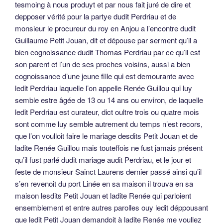
tesmoing à nous produyt et par nous fait juré de dire et
depposer vérité pour la partye dudit Perdriau et de
monsieur le procureur du roy en Anjou a l’encontre dudit
Guillaume Petit Jouan, dit et dépouse par serment qu’il a
bien cognoissance dudit Thomas Perdriau par ce qu’il est
son parent et l’un de ses proches voisins, aussi a bien
cognoissance d’une jeune fille qui est demourante avec
ledit Perdriau laquelle l’on appelle Renée Guillou qui luy
semble estre âgée de 13 ou 14 ans ou environ, de laquelle
ledit Perdriau est curateur, dict oultre trois ou quatre mois
sont comme luy semble autrement du temps n’est recors,
que l’on voulloit faire le mariage desdits Petit Jouan et de
ladite Renée Guillou mais touteffois ne fust jamais présent
qu’il fust parlé dudit mariage audit Perdriau, et le jour et
feste de monsieur Sainct Laurens dernier passé ainsi qu’il
s’en revenoit du port Linée en sa maison il trouva en sa
maison lesdits Petit Jouan et ladite Renée qui parloient
ensemblement et entre autres parolles ouy ledit déppousant
que ledit Petit Jouan demandoit à ladite Renée me voullez