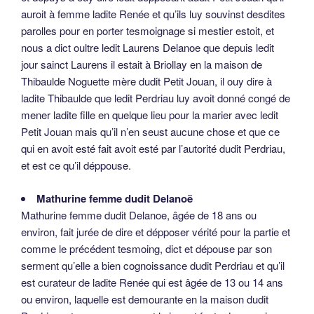
auroit à femme ladite Renée et qu’ils luy souvinst desdites
parolles pour en porter tesmoignage si mestier estoit, et
nous a dict oultre ledit Laurens Delanoe que depuis ledit
jour sainct Laurens il estait à Briollay en la maison de
Thibaulde Noguette mère dudit Petit Jouan, il ouy dire à
ladite Thibaulde que ledit Perdriau luy avoit donné congé de
mener ladite fille en quelque lieu pour la marier avec ledit
Petit Jouan mais qu’il n’en seust aucune chose et que ce
qui en avoit esté fait avoit esté par l’autorité dudit Perdriau,
et est ce qu’il déppouse.
Mathurine femme dudit Delanoë
Mathurine femme dudit Delanoe, âgée de 18 ans ou
environ, fait jurée de dire et dépposer vérité pour la partie et
comme le précédent tesmoing, dict et dépouse par son
serment qu’elle a bien cognoissance dudit Perdriau et qu’il
est curateur de ladite Renée qui est âgée de 13 ou 14 ans
ou environ, laquelle est demourante en la maison dudit