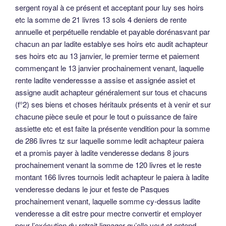
sergent royal à ce présent et acceptant pour luy ses hoirs
etc la somme de 21 livres 13 sols 4 deniers de rente
annuelle et perpétuelle rendable et payable dorénasvant par
chacun an par ladite establye ses hoirs etc audit achapteur
ses hoirs etc au 13 janvier, le premier terme et paiement
commençant le 13 janvier prochainement venant, laquelle
rente ladite venderessse a assise et assignée assiet et
assigne audit achapteur généralement sur tous et chacuns
(f°2) ses biens et choses héritaulx présents et à venir et sur
chacune pièce seule et pour le tout o puissance de faire
assiette etc et est faite la présente vendition pour la somme
de 286 livres tz sur laquelle somme ledit achapteur paiera
et a promis payer à ladite venderesse dedans 8 jours
prochainement venant la somme de 120 livres et le reste
montant 166 livres tournois ledit achapteur le paiera à ladite
venderesse dedans le jour et feste de Pasques
prochainement venant, laquelle somme cy-dessus ladite
venderesse a dit estre pour mectre convertir et employer
pour l’exécution du retrait lignager qu’elle veut et entend