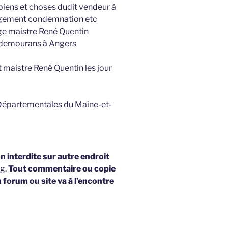
s biens et choses dudit vendeur à
jugement condemnation etc
ge maistre René Quentin
n demourans à Angers
t maistre René Quentin les jour
 Départementales du Maine-et-
 interdite sur autre endroit
og.
Tout commentaire ou copie
u forum ou site va à l’encontre