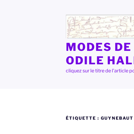
Aller
au
contenu
principal
MODES DE 
ODILE HA
cliquez sur le titre de l'articl
ÉTIQUETTE :
GUYNEBAUT