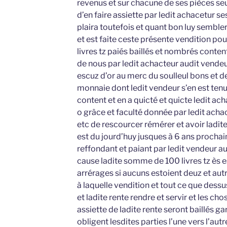
revenus et sur chacune de ses pièces seu
d’en faire assiette par ledit achacetur sesh
plaira toutefois et quant bon luy semble
et est faite ceste présente vendition po
livres tz paiés baillés et nombrés conten
de nous par ledit achacteur audit vendeur
escuz d’or au merc du soulleul bons et de
monnaie dont ledit vendeur s’en est tenu
content et en a quicté et quicte ledit ac
o grâce et faculté donnée par ledit acha
etc de rescourcer rémérer et avoir ladit
est du jourd’huy jusques à 6 ans procha
reffondant et paiant par ledit vendeur a
cause ladite somme de 100 livres tz ès 
arrérages si aucuns estoient deuz et aut
à laquelle vendition et tout ce que dessus
et ladite rente rendre et servir et les cho
assiette de ladite rente seront baillés 
obligent lesdites parties l’une vers l’aut