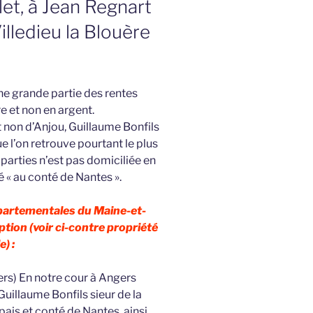
let, à Jean Regnart
lledieu la Blouère
ne grande partie des rentes
e et non en argent.
 et non d’Anjou, Guillaume Bonfils
e l’on retrouve pourtant le plus
parties n’est pas domiciliée en
sé « au conté de Nantes ».
épartementales du Maine-et-
ption (voir ci-contre propriété
e) :
rs) En notre cour à Angers
illaume Bonfils sieur de la
ais et conté de Nantes, ainsi