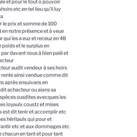
le et pour le tout o pouvoir
oirs etc en tel lieu qu’il luy
ra
ur le prix et somme de 100
t en notre présence et à veue
 qui les a euz et receuz en 48
 poids et le surplus en
 par davant nous à bien paié et
hacteur
cteur audit vendeur à ses hoirs
e rente ainsi vendue comme dit
ins après ensuivans en
udit achacteur ou aians sa
espèces susdites avecques les
res loyaulx coustz et mises
 est dit tenir et accomplir etc
ses héritaulx qui pour et
garantir etc et aux dommages etc
re chacun en tant et pour tant