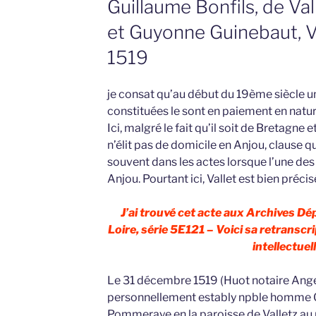
Guillaume Bonfils, de Val
et Guyonne Guinebaut, Vi
1519
je consat qu’au début du 19ème siècle u
constituées le sont en paiement en natur
Ici, malgré le fait qu’il soit de Bretagne
n’élit pas de domicile en Anjou, clause qu
souvent dans les actes lorsque l’une des 
Anjou. Pourtant ici, Vallet est bien préci
J’ai trouvé cet acte aux Archives D
Loire, série 5E121 – Voici sa retranscri
intellectuell
Le 31 décembre 1519 (Huot notaire Ange
personnellement estably npble homme Gu
Pommeraye en la paroisse de Valletz au p