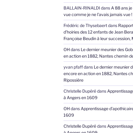
BALLAIN-RINALDI
dans
A 88 ans je
vue comme je ne l’avais jamais vue !
Frédéric de Thysebaert
dans
Rappor
d’hoiries des 12 enfants de Jean Bera
Françoise Beudin à leur succession,
OH
dans
Le dernier meunier des Gob
en action en 1882, Nantes chemin de
yvan pfaff
dans
Le dernier meunier 
encore en action en 1882, Nantes ch
Ripossière
Christelle Dupéré
dans
Apprentissage
à Angers en 1609
OH
dans
Apprentissage d’apothicair
1609
Christelle Dupéré
dans
Apprentissage
à Angers en 1609