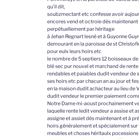
qu’il dit,
soubzmectant etc confesse avoir aujour
encores vend et octroie dès maintenant 
perpétuellement par héritage
à Jehan Regnart lesné et à Guyonne Gu
demourant en la paroisse de st Christofle
pour eulx leurs hoirs etc
le nombre de 5 septiers 12 boisseaux de
blé sec pur nouvel et marchand de rente 
rendables et paiables dudit vendeur de s
ses hoirs etc par chacun an au jour et f
en la maison dudit achacteur au lieu de V
dudit vendeur le premier paiement comme
Notre Dame mi-aoust prochainement ve
laquelle rente ledit vendeur a assise et 
assigne et assiet dès maintenant et à pr
hoirs généralement et spécialement sur 
meubles et choses héritaulx pocessions