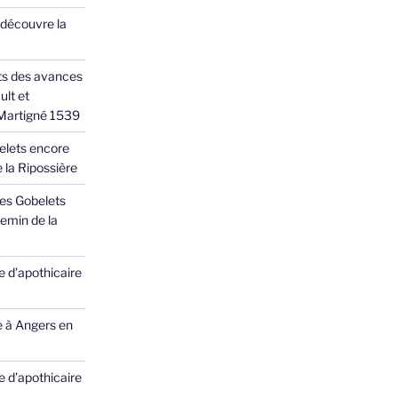
 découvre la
ts des avances
ult et
 Martigné 1539
elets encore
 la Ripossière
des Gobelets
emin de la
 d’apothicaire
e à Angers en
 d’apothicaire