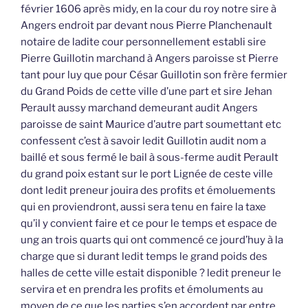
février 1606 après midy, en la cour du roy notre sire à
Angers endroit par devant nous Pierre Planchenault
notaire de ladite cour personnellement establi sire
Pierre Guillotin marchand à Angers paroisse st Pierre
tant pour luy que pour César Guillotin son frère fermier
du Grand Poids de cette ville d’une part et sire Jehan
Perault aussy marchand demeurant audit Angers
paroisse de saint Maurice d’autre part soumettant etc
confessent c’est à savoir ledit Guillotin audit nom a
baillé et sous fermé le bail à sous-ferme audit Perault
du grand poix estant sur le port Lignée de ceste ville
dont ledit preneur jouira des profits et émoluements
qui en proviendront, aussi sera tenu en faire la taxe
qu’il y convient faire et ce pour le temps et espace de
ung an trois quarts qui ont commencé ce jourd’huy à la
charge que si durant ledit temps le grand poids des
halles de cette ville estait disponible ? ledit preneur le
servira et en prendra les profits et émoluments au
moyen de ce que les parties s’en accordent par entre