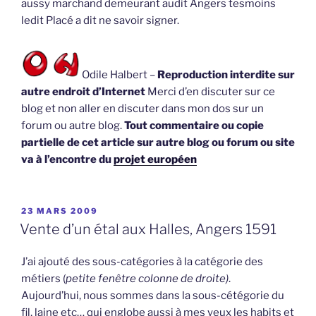
aussy marchand demeurant audit Angers tesmoins
ledit Placé a dit ne savoir signer.
Odile Halbert –
Reproduction interdite sur
autre endroit d’Internet
Merci d’en discuter sur ce
blog et non aller en discuter dans mon dos sur un
forum ou autre blog.
Tout commentaire ou copie
partielle de cet article sur autre blog ou forum ou site
va à l’encontre du
projet européen
PUBLIÉ
23 MARS 2009
LE
Vente d’un étal aux Halles, Angers 1591
J’ai ajouté des sous-catégories à la catégorie des
métiers (
petite fenêtre colonne de droite)
.
Aujourd’hui, nous sommes dans la sous-cétégorie du
fil, laine etc… qui englobe aussi à mes yeux les habits et