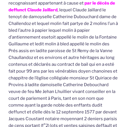
recognaissant appartenant à cause et
par le décès de
deffunct Claude Jaillard
, lequel Claude Jaillard le
tenoyt de damoyselle Catherine Dubouchard dame de
Challendoz et lequel molin fait partye de 2 molins l’un à
bled l’autre à papier lequel molin à papier
d’antiennement esetoit appellé le molin de la Fontaine
Guillaume et ledit molin à bled appellé le molin des
Prés assis en ladite paroisse de St Remy de la Vanne
Chaullandoz et es environs et autre héritages au long
contenus et déclarés au contract de bail qui en a esté
fait pour 99 ans par les vénérables doyen chanoines et
chappitre de l’église collégiale monsieur St Quiriace de
Provins à ladite damoiselle Catherine Debouchard
veuve de feu Me Jehan Lhuillier vivant conseiller en la
court de parlement à Paris, tant en son nom que
comme ayant la garde noble des enffants dudit
deffunct et d’elle dès le 12 septembre 1577 par devant
Jacques Coustant notaire moyennant 2 deniers parisis
de cens portant (f°2) lots et ventes saisines deffault et