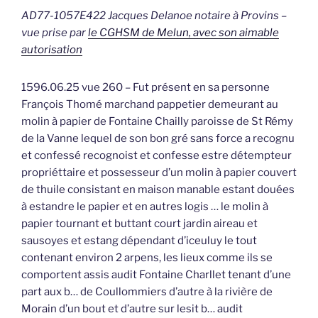
AD77-1057E422 Jacques Delanoe notaire à Provins –
vue prise par
le CGHSM de Melun, avec son aimable
autorisation
1596.06.25 vue 260 – Fut présent en sa personne
François Thomé marchand pappetier demeurant au
molin à papier de Fontaine Chailly paroisse de St Rémy
de la Vanne lequel de son bon gré sans force a recognu
et confessé recognoist et confesse estre détempteur
propriéttaire et possesseur d’un molin à papier couvert
de thuile consistant en maison manable estant douées
à estandre le papier et en autres logis … le molin à
papier tournant et buttant court jardin aireau et
sausoyes et estang dépendant d’iceuluy le tout
contenant environ 2 arpens, les lieux comme ils se
comportent assis audit Fontaine Charllet tenant d’une
part aux b… de Coullommiers d’autre à la rivière de
Morain d’un bout et d’autre sur lesit b… audit