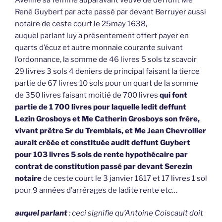
René Guybert par acte passé par devant Berruyer aussi
notaire de ceste court le 25may 1638,
auquel parlant luy a présentement offert payer en
quarts d’écuz et autre monnaie courante suivant
l’ordonnance, la somme de 46 livres 5 sols tz scavoir
29 livres 3 sols 4 deniers de principal faisant la tierce
partie de 67 livres 10 sols pour un quart de la somme
de 350 livres faisant moitié de 700 livres
qui font
partie de 1 700 livres pour laquelle ledit deffunt
Lezin Grosboys et Me Catherin Grosboys son frère,
vivant prêtre Sr du Tremblais, et Me Jean Chevrollier
aurait créée et constituée audit deffunt Guybert
pour 103 livres 5 sols de rente hypothécaire par
contrat de constitution passé par devant Serezin
notaire
de ceste court le 3 janvier 1617 et 17 livres 1 sol
pour 9 années d’arrérages de ladite rente etc…
auquel parlant
: ceci signifie qu’Antoine Coiscault doit