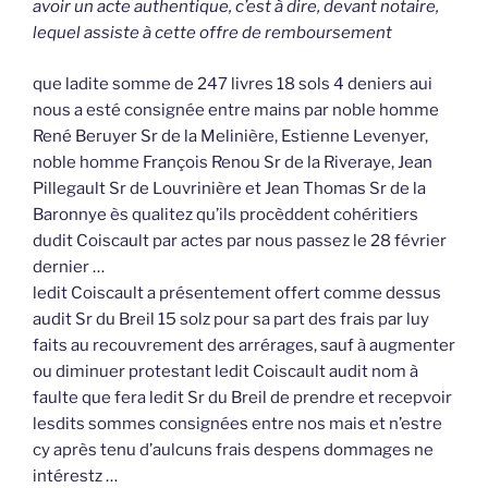
avoir un acte authentique, c’est à dire, devant notaire,
lequel assiste à cette offre de remboursement
que ladite somme de 247 livres 18 sols 4 deniers aui
nous a esté consignée entre mains par noble homme
René Beruyer Sr de la Melinière, Estienne Levenyer,
noble homme François Renou Sr de la Riveraye, Jean
Pillegault Sr de Louvrinière et Jean Thomas Sr de la
Baronnye ès qualitez qu’ils procèddent cohéritiers
dudit Coiscault par actes par nous passez le 28 février
dernier …
ledit Coiscault a présentement offert comme dessus
audit Sr du Breil 15 solz pour sa part des frais par luy
faits au recouvrement des arrérages, sauf à augmenter
ou diminuer protestant ledit Coiscault audit nom à
faulte que fera ledit Sr du Breil de prendre et recepvoir
lesdits sommes consignées entre nos mais et n’estre
cy après tenu d’aulcuns frais despens dommages ne
intérestz …