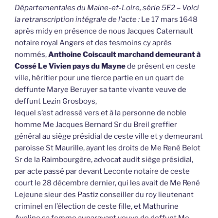
Départementales du Maine-et-Loire, série 5E2 – Voici
la retranscription intégrale de l’acte :
Le 17 mars 1648
après midy en présence de nous Jacques Caternault
notaire royal Angers et des tesmoins cy après
nommés,
Anthoine Coiscault marchand demeurant à
Cossé Le Vivien pays du Mayne
de présent en ceste
ville, héritier pour une tierce partie en un quart de
deffunte Marye Beruyer sa tante vivante veuve de
deffunt Lezin Grosboys,
lequel s’est adressé vers et à la personne de noble
homme Me Jacques Bernard Sr du Breil greffier
général au siège présidial de ceste ville et y demeurant
paroisse St Maurille, ayant les droits de Me René Belot
Sr de la Raimbourgère, advocat audit siège présidial,
par acte passé par devant Leconte notaire de ceste
court le 28 décembre dernier, qui les avait de Me René
Lejeune sieur des Pastiz conseiller du roy lieutenant
criminel en l’élection de ceste fille, et Mathurine
Aveline sa femme auparavant veuve de deffunt Me