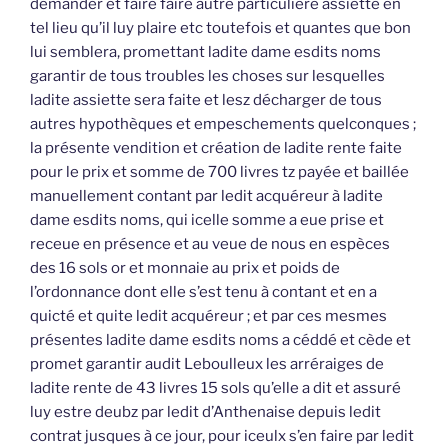
demander et faire faire autre particulière assiette en
tel lieu qu’il luy plaire etc toutefois et quantes que bon
lui semblera, promettant ladite dame esdits noms
garantir de tous troubles les choses sur lesquelles
ladite assiette sera faite et lesz décharger de tous
autres hypothèques et empeschements quelconques ;
la présente vendition et création de ladite rente faite
pour le prix et somme de 700 livres tz payée et baillée
manuellement contant par ledit acquéreur à ladite
dame esdits noms, qui icelle somme a eue prise et
receue en présence et au veue de nous en espèces
des 16 sols or et monnaie au prix et poids de
l’ordonnance dont elle s’est tenu à contant et en a
quicté et quite ledit acquéreur ; et par ces mesmes
présentes ladite dame esdits noms a céddé et cède et
promet garantir audit Leboulleux les arréraiges de
ladite rente de 43 livres 15 sols qu’elle a dit et assuré
luy estre deubz par ledit d’Anthenaise depuis ledit
contrat jusques à ce jour, pour iceulx s’en faire par ledit