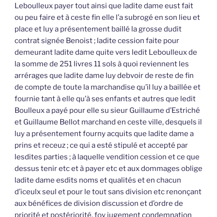
Leboulleux payer tout ainsi que ladite dame eust fait
ou peu faire et à ceste fin elle l’a subrogé en son lieu et
place et luy a présentement baillé la grosse dudit
contrat signée Benoist ; ladite cession faite pour
demeurant ladite dame quite vers ledit Leboulleux de
la somme de 251 livres 11 sols à quoi reviennent les
arrérages que ladite dame luy debvoir de reste de fin
de compte de toute la marchandise qu’il luy a baillée et
fournie tant à elle qu’à ses enfants et autres que ledit
Boulleux a payé pour elle su sieur Guillaume d’Estriché
et Guillaume Bellot marchand en ceste ville, desquels il
luy a présentement fourny acquits que ladite dame a
prins et receuz ; ce qui a esté stipulé et accepté par
lesdites parties ; à laquelle vendition cession et ce que
dessus tenir etc et à payer etc et aux dommages oblige
ladite dame esdits noms et qualités et en chacun
d’iceulx seul et pour le tout sans division etc renonçant
aux bénéfices de division discussion et d’ordre de
priorité et postériorité, foy jugement condemnation