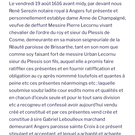
Le vendredi 19 août 1616 avant midy, par devant nous
René Serezin notaire royal à Angers fut présente et
personnellement establye dame Anne de Champaigné,
veufve de deffunt Messire Pierre Lecornu vivant
chevalier de l’ordre du roy et sieur du Plessis de
Cosme, demeurante en sa maison seigneuriale de la
Réauté paroisse de Brissarthe, tant en son nom que
comme soy faisant fort de messire Urban Lecornu
sieur du Plessis son fils, auquel elle a promis faire
ratiffier ces présentes et en fournir ratiffication et
obligation au cy après nommmé toutefois et quantes à
peine etc ces présentes néanmoings etc ; laquelle
soubmise soubz ladite cour esdits noms et qualités et
en chacun d’iceulx seule et pour le tout sans division
etc a recogneu et confessé avoir aujourd’hui vendu
créé et constitué et par ces présentes vend crée et
constitue à sire Gabriel Leboulleux marchand
demeurant Angers paroisse sainte Croix à ce présent
stipulant et acceptant, et lequel a achapté et achapte