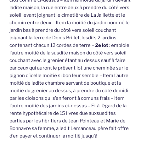
clos comme ci-dessus – Item la moitié du jardin devant
ladite maison, la rue entre deux à prendre du côté vers
soleil levant joignant le cimetière de La Jaillette et le
chemin entre deux – Item la moitié du jardin nommé le
jardin bas à prendre du côté vers soleil couchant
joignant la terre de Denis Brillet, lesdits 2 jardins
contenant chacun 12 cordes de terre –
2e lot
: emploie
l’autre moitié de la susdite maison du côté vers soleil
couchant avec le grenier étant au dessus sauf à faire
par ceux qui auront le présent lot une cheminée sur le
pignon d’icelle moitié si bon leur semble – Item l’autre
moitié de ladite chambre servant de boutique et la
moitié du grenier au dessus, à prendre du côté demidi
par les cloisons qui s’en feront à comuns frais – Item
l’autre moitié des jardins ci-dessus – Et à l’égard de la
rente hypothécaire de 15 livres due auxsusdites
parties par les héritiers de Jean Pointeau et Marie de
Bonnavre sa femme, a ledit Lemanceau père fait offre
d’en payer et continuer la moitié jusqu’à