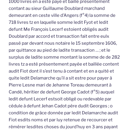
1000 livres en a esté payé et baillé présentement
contant au sieur Guillaume Doublard marchand
demeurant en ceste ville d’Angers (f°4) la somme de
718 livres tz en laquelle somme ledit Fyot et ledit
defunt Me François Lecerf estoient obligés audit
Doublard par accord et transaction fait entre eulx
passé par devant nous notaire le 15 septembre 1606,
par quittance au pied de ladite transaction … ; et le
surplus de ladite somme montant la somme de de 282
livres tz a esté présentement payée et baillée content
audit Fiot dont il s’est tenu à contant et en a quité et
quite ledit Delamarche qu’il a sit estre pour payer à
Pierre Lesne mari de Jehanne Toreau demeurant à
Candé, héritier de defunt George Cadot (f°5) auquel
ledit defunt Lecerf estsoit obligé ou redevable par
cédule à defunt Jehan Cadot père dudit Georges ; o
condition de grâce donnée par ledit Delamarche audit
Fiot esdits noms et par luy retenue de recourcer et
rémérer lesdites choses du jourd’huy en 3 ans payant