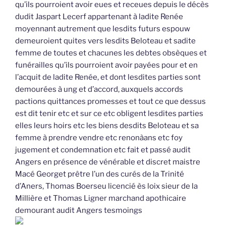
qu’ils pourroient avoir eues et receues depuis le décès
dudit Jaspart Lecerf appartenant à ladite Renée
moyennant autrement que lesdits futurs espouw
demeuroient quites vers lesdits Beloteau et sadite
femme de toutes et chacunes les debtes obsèques et
funérailles qu’ils pourroient avoir payées pour et en
l’acquit de ladite Renée, et dont lesdites parties sont
demourées à ung et d’accord, auxquels accords
pactions quittances promesses et tout ce que dessus
est dit tenir etc et sur ce etc obligent lesdites parties
elles leurs hoirs etc les biens desdits Beloteau et sa
femme à prendre vendre etc renonàans etc foy
jugement et condemnation etc fait et passé audit
Angers en présence de vénérable et discret maistre
Macé Georget prêtre l’un des curés de la Trinité
d’Aners, Thomas Boerseu licencié ès loix sieur de la
Millière et Thomas Ligner marchand apothicaire
demourant audit Angers tesmoings