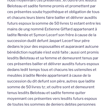
nous moyennant ces présentes ; et oultre ont lesdits
Beloteau et sadite femme promis et promettent par
ces présentes soubz hypothèque et obligation de tous
et chacuns leurs biens faire bailler et délivrer auxdits
futurs espoux la somme de 50 livres tz estant entre les
mains de ung nommé Estienne Giffard appartenant à
ladite Renée et Symon Lecerf son frère à cause de la
succession dudit defunt Jaspart Lecerf leur père
dedans le jour des espousailles et auparavant aulcune
bénédiction nuptiale n’est esté faite ; aussi ont promis
lesdits Beloteau et sa femme et demeurent tenus par
ces présentes bailler et délivrer auxdits futurs espoux
dedans ledit temps tous et chacuns les ustensiles et
meubles à ladite Renée appartenant à cause de la
succession du dit defunt son père, autres que ladite
somme de 50 livres tz ; et oultre sont et demeurent
tenus lesdits Beloteau et sadite femme quiter
moyennant ces présentes vers lesdits futurs espoux
de toutes les sommes de deniers debtes personnes