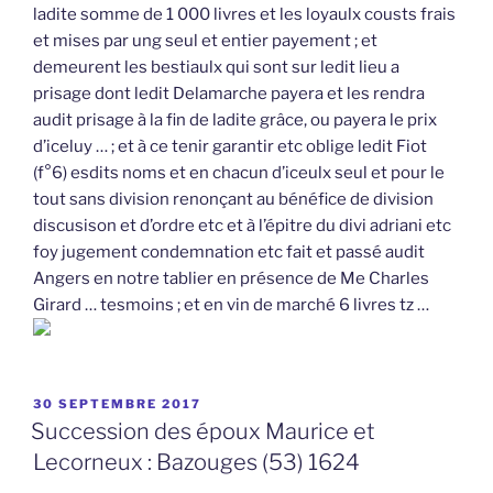
ladite somme de 1 000 livres et les loyaulx cousts frais
et mises par ung seul et entier payement ; et
demeurent les bestiaulx qui sont sur ledit lieu a
prisage dont ledit Delamarche payera et les rendra
audit prisage à la fin de ladite grâce, ou payera le prix
d’iceluy … ; et à ce tenir garantir etc oblige ledit Fiot
(f°6) esdits noms et en chacun d’iceulx seul et pour le
tout sans division renonçant au bénéfice de division
discusison et d’ordre etc et à l’épitre du divi adriani etc
foy jugement condemnation etc fait et passé audit
Angers en notre tablier en présence de Me Charles
Girard … tesmoins ; et en vin de marché 6 livres tz …
PUBLIÉ
30 SEPTEMBRE 2017
LE
Succession des époux Maurice et
Lecorneux : Bazouges (53) 1624