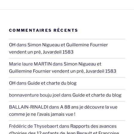
COMMENTAIRES RÉCENTS
OH
dans
Simon Nigueau et Guillemine Fournier
vendent un pré, Juvardeil 1583
Marie laure MARTIN
dans
Simon Nigueau et
Guillemine Fournier vendent un pré, Juvardeil 1583
OH
dans
Guide et charte du blog
bonnaventure bouju joel
dans
Guide et charte du blog
BALLAIN-RINALDI
dans
A 88 ans je découvre la vue
comme je ne l’avais jamais vue !
Frédéric de Thysebaert
dans
Rapports des avances
d’hoiries des 12 enfants de Jean Berault et Françoise