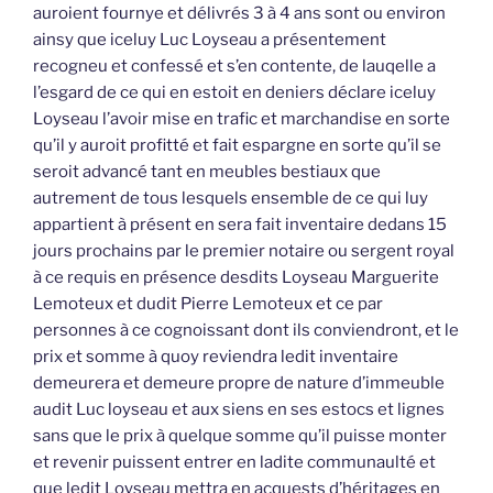
auroient fournye et délivrés 3 à 4 ans sont ou environ
ainsy que iceluy Luc Loyseau a présentement
recogneu et confessé et s’en contente, de lauqelle a
l’esgard de ce qui en estoit en deniers déclare iceluy
Loyseau l’avoir mise en trafic et marchandise en sorte
qu’il y auroit profitté et fait espargne en sorte qu’il se
seroit advancé tant en meubles bestiaux que
autrement de tous lesquels ensemble de ce qui luy
appartient à présent en sera fait inventaire dedans 15
jours prochains par le premier notaire ou sergent royal
à ce requis en présence desdits Loyseau Marguerite
Lemoteux et dudit Pierre Lemoteux et ce par
personnes à ce cognoissant dont ils conviendront, et le
prix et somme à quoy reviendra ledit inventaire
demeurera et demeure propre de nature d’immeuble
audit Luc loyseau et aux siens en ses estocs et lignes
sans que le prix à quelque somme qu’il puisse monter
et revenir puissent entrer en ladite communaulté et
que ledit Loyseau mettra en acquests d’héritages en