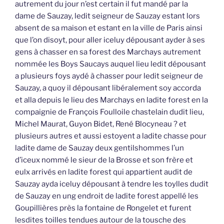
autrement du jour n’est certain il fut mandé par la
dame de Sauzay, ledit seigneur de Sauzay estant lors
absent de sa maison et estant en la ville de Paris ainsi
que l’on disoyt, pour aller iceluy dépousant ayder à ses
gens à chasser en sa forest des Marchays autrement
nommée les Boys Saucays auquel lieu ledit dépousant
a plusieurs foys aydé à chasser pour ledit seigneur de
Sauzay, a quoy il dépousant libéralement soy accorda
et alla depuis le lieu des Marchays en ladite forest en la
compaignie de François Foulloile chastelain dudit lieu,
Michel Maurat, Guyon Bidet, René Blocyneau ? et
plusieurs autres et aussi estoyent a ladite chasse pour
ladite dame de Sauzay deux gentilshommes l’un
d’iceux nommé le sieur de la Brosse et son frère et
eulx arrivés en ladite forest qui appartient audit de
Sauzay ayda iceluy dépousant à tendre les toylles dudit
de Sauzay en ung endroit de ladite forest appellé les
Goupillières près la fontaine de Rongelet et furent
lesdites toilles tendues autour de la tousche des