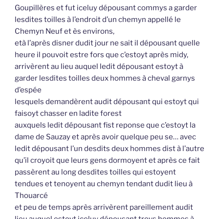
Goupillères et fut iceluy dépousant commys a garder
lesdites toilles à l’endroit d’un chemyn appellé le
Chemyn Neuf et ès environs,
età l’après disner dudit jour ne sait il dépousant quelle
heure il pouvoit estre fors que c’estoyt après midy,
arrivèrent au lieu auquel ledit dépousant estoyt à
garder lesdites toilles deux hommes à cheval garnys
d’espée
lesquels demandèrent audit dépousant qui estoyt qui
faisoyt chasser en ladite forest
auxquels ledit dépousant fist reponse que c’estoyt la
dame de Sauzay et après avoir quelque peu se… avec
ledit dépousant l’un desdits deux hommes dist à l’autre
qu’il croyoit que leurs gens dormoyent et après ce fait
passèrent au long desdites toilles qui estoyent
tendues et tenoyent au chemyn tendant dudit lieu à
Thouarcé
et peu de temps après arrivèrent pareillement audit
lieu auquel estoyt iceluy dépousant troys hommes à