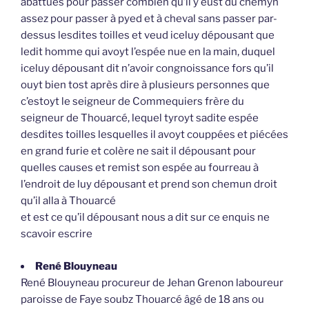
abattues pour passer combien qu’il y eust du chemyn
assez pour passer à pyed et à cheval sans passer par-
dessus lesdites toilles et veud iceluy dépousant que
ledit homme qui avoyt l’espée nue en la main, duquel
iceluy dépousant dit n’avoir congnoissance fors qu’il
ouyt bien tost après dire à plusieurs personnes que
c’estoyt le seigneur de Commequiers frère du
seigneur de Thouarcé, lequel tyroyt sadite espée
desdites toilles lesquelles il avoyt couppées et piécées
en grand furie et colère ne sait il dépousant pour
quelles causes et remist son espée au fourreau à
l’endroit de luy dépousant et prend son chemun droit
qu’il alla à Thouarcé
et est ce qu’il dépousant nous a dit sur ce enquis ne
scavoir escrire
René Blouyneau
René Blouyneau procureur de Jehan Grenon laboureur
paroisse de Faye soubz Thouarcé âgé de 18 ans ou