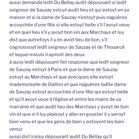
aussi demanda ledit Du Bellay audit dépousant si ledit
seigneur de Sauzay estoyt audit lieu et qui estoyt en sa
maison et si la dame de Sauzay n’estoyt puis naguères
accouchée d’une fille si elle estoyt belle s’il l’avoyt veue
et en quel lieu s’il y avoyt bon vin aux Marchays et luy
dist que autrefoys il y en avoit beu de bon, s’il
cognoissoyt ledit seigneur de Sauzay et de Thouarcé
et lequel mieulx il aymoit des deux
à quoy ledit dépousant fist response que ledit seigneur
de Sauzay estoyt à Paris et que la dame de Sauzay
estoyt au Marchays et que avecques elle estoyt
mademoiselle de Daillon et que naguères ladite dame
de Sauzay estoyt accouchée d’une fille qui estoyt belle
et qu’il avoyt veue à l’église et entre les mains de sa
marraine et que audit lieu des Marchays y avoyt de bon
vin et que si il luy plaisoyt y aller en gouster il y seroyt
bien venu et que les gens de bien y estoyent les bien
venuz
aussi dist iceluy dépousant audit Du Bellay qu’il