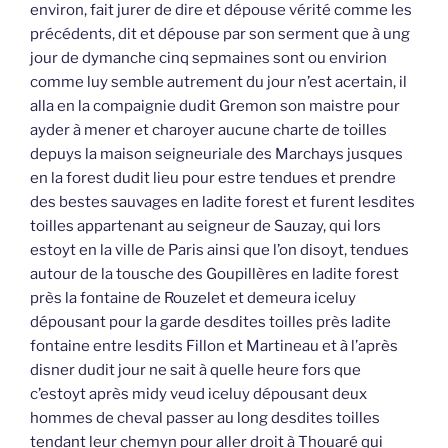
environ, fait jurer de dire et dépouse vérité comme les
précédents, dit et dépouse par son serment que à ung
jour de dymanche cinq sepmaines sont ou envirion
comme luy semble autrement du jour n’est acertain, il
alla en la compaignie dudit Gremon son maistre pour
ayder à mener et charoyer aucune charte de toilles
depuys la maison seigneuriale des Marchays jusques
en la forest dudit lieu pour estre tendues et prendre
des bestes sauvages en ladite forest et furent lesdites
toilles appartenant au seigneur de Sauzay, qui lors
estoyt en la ville de Paris ainsi que l’on disoyt, tendues
autour de la tousche des Goupillères en ladite forest
près la fontaine de Rouzelet et demeura iceluy
dépousant pour la garde desdites toilles près ladite
fontaine entre lesdits Fillon et Martineau et à l’après
disner dudit jour ne sait à quelle heure fors que
c’estoyt après midy veud iceluy dépousant deux
hommes de cheval passer au long desdites toilles
tendant leur chemyn pour aller droit à Thouaré qui