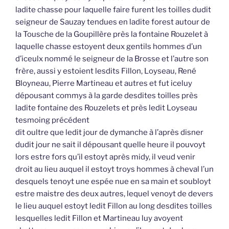
ladite chasse pour laquelle faire furent les toilles dudit
seigneur de Sauzay tendues en ladite forest autour de
la Tousche de la Goupillère près la fontaine Rouzelet à
laquelle chasse estoyent deux gentils hommes d’un
d’iceulx nommé le seigneur de la Brosse et l’autre son
frère, aussi y estoient lesdits Fillon, Loyseau, René
Bloyneau, Pierre Martineau et autres et fut iceluy
dépousant commys à la garde desdites toilles près
ladite fontaine des Rouzelets et près ledit Loyseau
tesmoing précédent
dit oultre que ledit jour de dymanche à l’après disner
dudit jour ne sait il dépousant quelle heure il pouvoyt
lors estre fors qu’il estoyt après midy, il veud venir
droit au lieu auquel il estoyt troys hommes à cheval l’un
desquels tenoyt une espée nue en sa main et soubloyt
estre maistre des deux autres, lequel venoyt de devers
le lieu auquel estoyt ledit Fillon au long desdites toilles
lesquelles ledit Fillon et Martineau luy avoyent