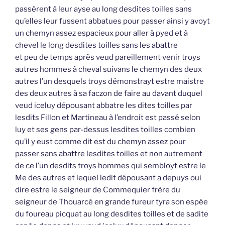
passèrent à leur ayse au long desdites toilles sans
qu’elles leur fussent abbatues pour passer ainsi y avoyt
un chemyn assez espacieux pour aller à pyed et à
chevel le long desdites toilles sans les abattre
et peu de temps après veud pareillement venir troys
autres hommes à cheval suivans le chemyn des deux
autres l’un desquels troys démonstrayt estre maistre
des deux autres à sa faczon de faire au davant duquel
veud iceluy dépousant abbatre les dites toilles par
lesdits Fillon et Martineau à l’endroit est passé selon
luy et ses gens par-dessus lesdites toilles combien
qu’il y eust comme dit est du chemyn assez pour
passer sans abattre lesdites toilles et non autrement
de ce l’un desdits troys hommes qui sembloyt estre le
Me des autres et lequel ledit dépousant a depuys oui
dire estre le seigneur de Commequier frère du
seigneur de Thouarcé en grande fureur tyra son espée
du foureau picquat au long desdites toilles et de sadite