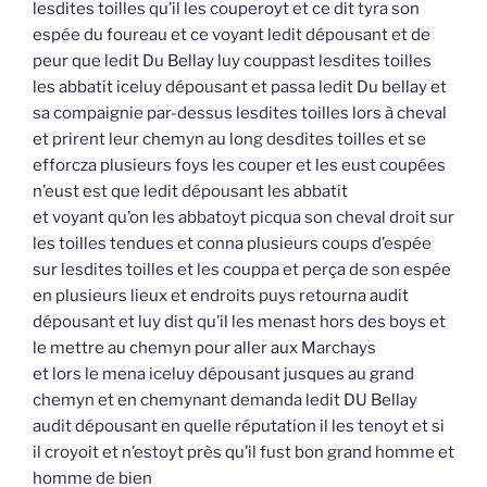
lesdites toilles qu’il les couperoyt et ce dit tyra son
espée du foureau et ce voyant ledit dépousant et de
peur que ledit Du Bellay luy couppast lesdites toilles
les abbatit iceluy dépousant et passa ledit Du bellay et
sa compaignie par-dessus lesdites toilles lors à cheval
et prirent leur chemyn au long desdites toilles et se
efforcza plusieurs foys les couper et les eust coupées
n’eust est que ledit dépousant les abbatit
et voyant qu’on les abbatoyt picqua son cheval droit sur
les toilles tendues et conna plusieurs coups d’espée
sur lesdites toilles et les couppa et perça de son espée
en plusieurs lieux et endroits puys retourna audit
dépousant et luy dist qu’il les menast hors des boys et
le mettre au chemyn pour aller aux Marchays
et lors le mena iceluy dépousant jusques au grand
chemyn et en chemynant demanda ledit DU Bellay
audit dépousant en quelle réputation il les tenoyt et si
il croyoit et n’estoyt près qu’il fust bon grand homme et
homme de bien