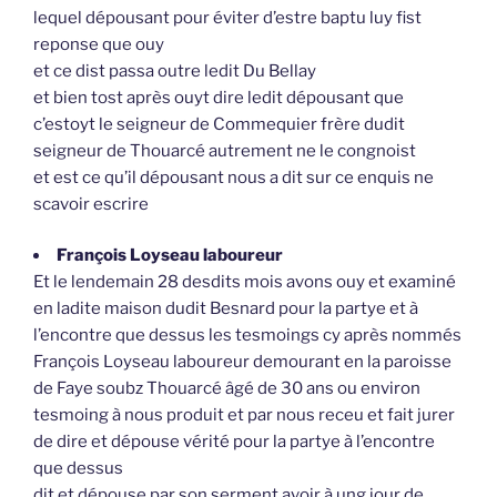
lequel dépousant pour éviter d’estre baptu luy fist
reponse que ouy
et ce dist passa outre ledit Du Bellay
et bien tost après ouyt dire ledit dépousant que
c’estoyt le seigneur de Commequier frère dudit
seigneur de Thouarcé autrement ne le congnoist
et est ce qu’il dépousant nous a dit sur ce enquis ne
scavoir escrire
François Loyseau laboureur
Et le lendemain 28 desdits mois avons ouy et examiné
en ladite maison dudit Besnard pour la partye et à
l’encontre que dessus les tesmoings cy après nommés
François Loyseau laboureur demourant en la paroisse
de Faye soubz Thouarcé âgé de 30 ans ou environ
tesmoing à nous produit et par nous receu et fait jurer
de dire et dépouse vérité pour la partye à l’encontre
que dessus
dit et dépouse par son serment avoir à ung jour de