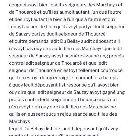
congnoissoyt bien lesdits seigneurs des Marchays et
de Thouarcé et qu’il les aumoit autant l’un que l’autre
et désiroyt autant le bien à l’un que à l’autre et qu’il
tenoyt au peu de bien qu’il avoyt partye dudit seigneur
de Sauzay partye dudit seigneur de Thouarcé
et oultre demanda ledit Du Bellay audit déposant s’il
n’avoyt pas ouy dire audit lieu des Marchays que ledit
seigneur de Sauzay avoyt naguères gagné ung procès
contre ledit seigneur de Thouarcé et que ledit
seigneur de Thouarcé en estoyt tellement courroucé
qu’il en estoyt demy enraigé et courant les champs
à quoy ledit dépousant fist response qu’il avoyt bien
ouy dire que ledit seigneur de Sauzay avoyt gagné ung
procès contre ledit seigneur de Thouarcé mais qu’il
n’en avoyt rien ouy dire audit lieu des Marchays ne
qu’ils en eussent aucun rejouissance audit lieu des
Marchays
lequel Du Bellay dist lors audit dépousant qu’il avoyt
menty et luy demanda s’il le congnoissoyt