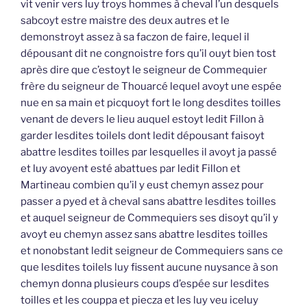
vit venir vers luy troys hommes à cheval l’un desquels
sabcoyt estre maistre des deux autres et le
demonstroyt assez à sa faczon de faire, lequel il
dépousant dit ne congnoistre fors qu’il ouyt bien tost
après dire que c’estoyt le seigneur de Commequier
frère du seigneur de Thouarcé lequel avoyt une espée
nue en sa main et picquoyt fort le long desdites toilles
venant de devers le lieu auquel estoyt ledit Fillon à
garder lesdites toilels dont ledit dépousant faisoyt
abattre lesdites toilles par lesquelles il avoyt ja passé
et luy avoyent esté abattues par ledit Fillon et
Martineau combien qu’il y eust chemyn assez pour
passer a pyed et à cheval sans abattre lesdites toilles
et auquel seigneur de Commequiers ses disoyt qu’il y
avoyt eu chemyn assez sans abattre lesdites toilles
et nonobstant ledit seigneur de Commequiers sans ce
que lesdites toilels luy fissent aucune nuysance à son
chemyn donna plusieurs coups d’espée sur lesdites
toilles et les couppa et piecza et les luy veu iceluy