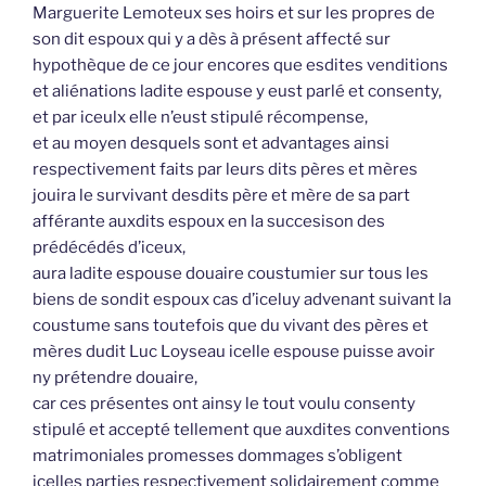
Marguerite Lemoteux ses hoirs et sur les propres de
son dit espoux qui y a dès à présent affecté sur
hypothèque de ce jour encores que esdites venditions
et aliénations ladite espouse y eust parlé et consenty,
et par iceulx elle n’eust stipulé récompense,
et au moyen desquels sont et advantages ainsi
respectivement faits par leurs dits pères et mères
jouira le survivant desdits père et mère de sa part
afférante auxdits espoux en la succesison des
prédécédés d’iceux,
aura ladite espouse douaire coustumier sur tous les
biens de sondit espoux cas d’iceluy advenant suivant la
coustume sans toutefois que du vivant des pères et
mères dudit Luc Loyseau icelle espouse puisse avoir
ny prétendre douaire,
car ces présentes ont ainsy le tout voulu consenty
stipulé et accepté tellement que auxdites conventions
matrimoniales promesses dommages s’obligent
icelles parties respectivement solidairement comme