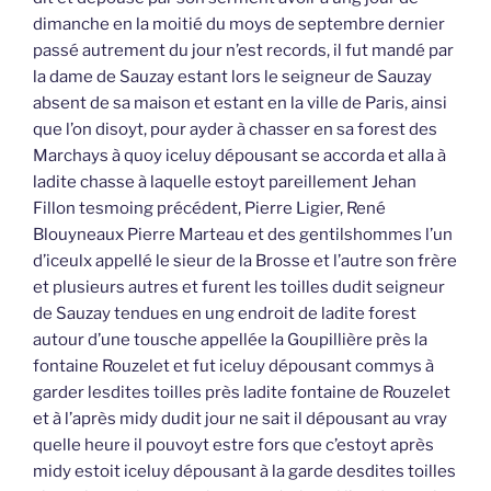
dimanche en la moitié du moys de septembre dernier
passé autrement du jour n’est records, il fut mandé par
la dame de Sauzay estant lors le seigneur de Sauzay
absent de sa maison et estant en la ville de Paris, ainsi
que l’on disoyt, pour ayder à chasser en sa forest des
Marchays à quoy iceluy dépousant se accorda et alla à
ladite chasse à laquelle estoyt pareillement Jehan
Fillon tesmoing précédent, Pierre Ligier, René
Blouyneaux Pierre Marteau et des gentilshommes l’un
d’iceulx appellé le sieur de la Brosse et l’autre son frère
et plusieurs autres et furent les toilles dudit seigneur
de Sauzay tendues en ung endroit de ladite forest
autour d’une tousche appellée la Goupillière près la
fontaine Rouzelet et fut iceluy dépousant commys à
garder lesdites toilles près ladite fontaine de Rouzelet
et à l’après midy dudit jour ne sait il dépousant au vray
quelle heure il pouvoyt estre fors que c’estoyt après
midy estoit iceluy dépousant à la garde desdites toilles