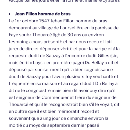
vacqué par les jours et en la forme et manière cy après
Jean Fillon homme de bras
Le 1er octobre 1547 Jehan Fillon homme de bras
demourant au villaige de Lourselière en la paroisse de
Faye soubz Thouarcé âgé de 30 ans ou environ
tesmoing a nous présenté et par nous receu et fait
jurer de dire et dépouser vérité et pour la partye et à la
requeste dudit de Sauzay à l’encontre dudit Gilles (sic,
mais écrit « Loys » en première page) Du Bellay a dit et
dépousé par son serment qu’il a bien cognoissance
dudit de Sauzay pour l’avoir plusieurs foy veu hanté et
fréquenté en sa maison et au regard dudit Du Bellay a
dit ne le congnoistre mais bien dit avoir ouy dire qu’il
est seigneur de Commequier et frère du seigneur de
Thouarcé et qu’il le recognoistroit bien s’il le voyait, dit
en oultre que il est bien mémoratif record et
souvenant que à ung jour de dimanche environ la
moitié du moys de septembre dernier passé