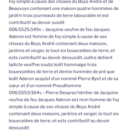
foy simple à cause des choses du Boys André et de
Beauvoys contenant une maison quatre hommées de
jardrin trois journeaulx de terre labourable et est
contributif au devoir susdit
006/1525/149v – Jacquine veufve de feu Jacques
Aderon est femme de foy simple à cause de ses
choses du Boys André contenant deux maisons,
jardrins et verger, le tout six bouecelées de terre, et
ests contributif au devoir dessusdit, oultre detient
ladicte veuffve soubz ledit hommaige trois
bouesselées de terre et demie hommée de pré que
ledit Aderon acquist d’un nommé Pierre Byet et de sa
sœur et d’un nommé Preudhomme
006/1553/164v – Pierre Desprez héritier de Jacquine
veufve de feu Jacques Aderon est mon homme de foy
simple à cause de ses choses du Boys André
contenant deux maisons, jardrins et verger, le tout six
bouecelées de terre, et ests contributif au devoir
dessusdit