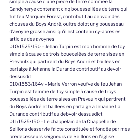
simple à cause d’une pièce de terre nommée la
Gandynerye contenant cinq bouessellées de terre qui
fut feu Marquier Forest, contributif au debvoir des
chouses du Boys André, oultre doibt ung bouesseau
d’avoyne grosse ainsi qu’il est contenu cy-après es
articles des avoynes
010/1525/150 – Jehan Turpin est mon homme de foy
simple à cause de trois bouecelées de terre sises en
Prevaulx qui partirent du Boys André et baillées en
partaige à Jehanne la Durande contributif au devoir
dessusdit
010/1553/164v – Marie Verron veufve de feu Jehan
Turpin est femme de foy simple à cause de troys
bouessellées de terre sises en Prevaulx qui partirent
du Boys André et baillées en partaige à Jehanne La
Durande contributif au debvoir dessusdict
011/1525/150 – Le chappelain de la Chappelle de
Seillons desservie faicte constituée et fondée par mes
prédecesseurs seigneurs de Seillons en l’église