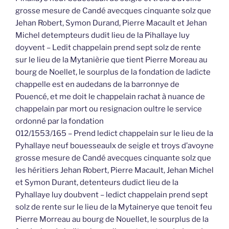
grosse mesure de Candé avecques cinquante solz que
Jehan Robert, Symon Durand, Pierre Macault et Jehan
Michel detempteurs dudit lieu de la Pihallaye luy
doyvent – Ledit chappelain prend sept solz de rente
sur le lieu de la Mytanièrie que tient Pierre Moreau au
bourg de Noellet, le sourplus de la fondation de ladicte
chappelle est en audedans de la barronnye de
Pouencé, et me doit le chappelain rachat à nuance de
chappelain par mort ou resignacion oultre le service
ordonné par la fondation
012/1553/165 – Prend ledict chappelain sur le lieu de la
Pyhallaye neuf bouesseaulx de seigle et troys d’avoyne
grosse mesure de Candé avecques cinquante solz que
les héritiers Jehan Robert, Pierre Macault, Jehan Michel
et Symon Durant, detenteurs dudict lieu de la
Pyhallaye luy doubvent – ledict chappelain prend sept
solz de rente sur le lieu de la Mytainerye que tenoit feu
Pierre Morreau au bourg de Nouellet, le sourplus de la