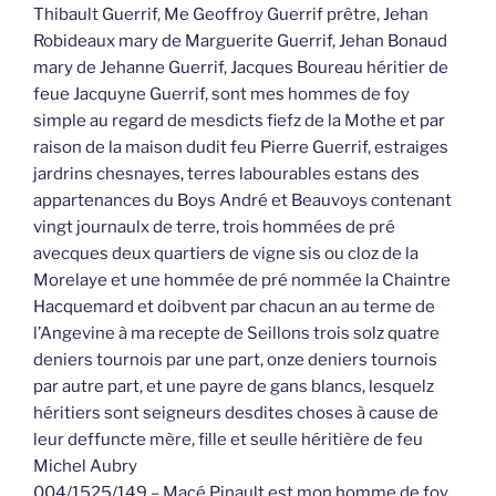
Thibault Guerrif, Me Geoffroy Guerrif prêtre, Jehan
Robideaux mary de Marguerite Guerrif, Jehan Bonaud
mary de Jehanne Guerrif, Jacques Boureau héritier de
feue Jacquyne Guerrif, sont mes hommes de foy
simple au regard de mesdicts fiefz de la Mothe et par
raison de la maison dudit feu Pierre Guerrif, estraiges
jardrins chesnayes, terres labourables estans des
appartenances du Boys André et Beauvoys contenant
vingt journaulx de terre, trois hommées de pré
avecques deux quartiers de vigne sis ou cloz de la
Morelaye et une hommée de pré nommée la Chaintre
Hacquemard et doibvent par chacun an au terme de
l’Angevine à ma recepte de Seillons trois solz quatre
deniers tournois par une part, onze deniers tournois
par autre part, et une payre de gans blancs, lesquelz
héritiers sont seigneurs desdites choses à cause de
leur deffuncte mère, fille et seulle héritière de feu
Michel Aubry
004/1525/149 – Macé Pinault est mon homme de foy