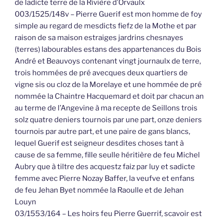
de ladicte terre de la Rivière d’Orvaulx
003/1525/148v – Pierre Guerif est mon homme de foy
simple au regard de mesdicts fiefz de la Mothe et par
raison de sa maison estraiges jardrins chesnayes
(terres) labourables estans des appartenances du Bois
André et Beauvoys contenant vingt journaulx de terre,
trois hommées de pré avecques deux quartiers de
vigne sis ou cloz de la Morelaye et une hommée de pré
nommée la Chaintre Hacquemard et doit par chacun an
au terme de l’Angevine à ma recepte de Seillons trois
solz quatre deniers tournois par une part, onze deniers
tournois par autre part, et une paire de gans blancs,
lequel Guerif est seigneur desdites choses tant à
cause de sa femme, fille seulle héritière de feu Michel
Aubry que à tiltre des acquestz faiz par luy et sadicte
femme avec Pierre Nozay Baffer, la veufve et enfans
de feu Jehan Byet nommée la Raoulle et de Jehan
Louyn
03/1553/164 – Les hoirs feu Pierre Guerrif, scavoir est