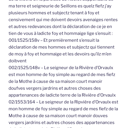
ma terre et seigneurie de Seillons es quelz fiefz j’ay
plusieurs hommes et subjectz tenant à foy et
censivement qui me doivent devoirs avenaiges rentes
et autres redevances dont la déclaration de ce je en
tien de vous à ladicte foy et hommaige lige s’ensuit :
001/1525/158v – Et premièrement s’ensuit la
déclaration de mes hommes et subjectz qui tiennent
de moy à foy et hommaige et les devoirs qu’ilz m’en
doibvent
002/1525/148v – Le seigneur de la Rivière d’Orvaulx
est mon homme de foy simple au regard de mes fiefz
de la Mothe à cause de sa maison court manoir
doufves vergers jardrins et autres choses des
appartenances de ladicte terre de la Rivière d’Orvaulx
02/1553/164 – Le seigneur de la Ripvière d’Orvaulx est
mon homme de foy simple au regard de mes fiefz de la
Mothe à cause de sa maison court manoir douves
vergers jardrins et autres choses des appartenances