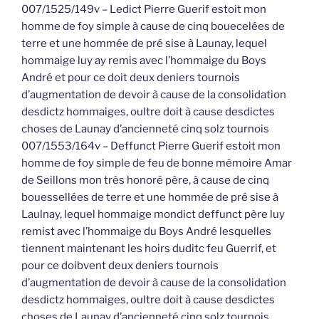
007/1525/149v – Ledict Pierre Guerif estoit mon
homme de foy simple à cause de cinq bouecelées de
terre et une hommée de pré sise à Launay, lequel
hommaige luy ay remis avec l’hommaige du Boys
André et pour ce doit deux deniers tournois
d’augmentation de devoir à cause de la consolidation
desdictz hommaiges, oultre doit à cause desdictes
choses de Launay d’ancienneté cinq solz tournois
007/1553/164v – Deffunct Pierre Guerif estoit mon
homme de foy simple de feu de bonne mémoire Amar
de Seillons mon très honoré père, à cause de cinq
bouessellées de terre et une hommée de pré sise à
Laulnay, lequel hommaige mondict deffunct père luy
remist avec l’hommaige du Boys André lesquelles
tiennent maintenant les hoirs duditc feu Guerrif, et
pour ce doibvent deux deniers tournois
d’augmentation de devoir à cause de la consolidation
desdictz hommaiges, oultre doit à cause desdictes
choses de Launay d’ancienneté cinq solz tournois