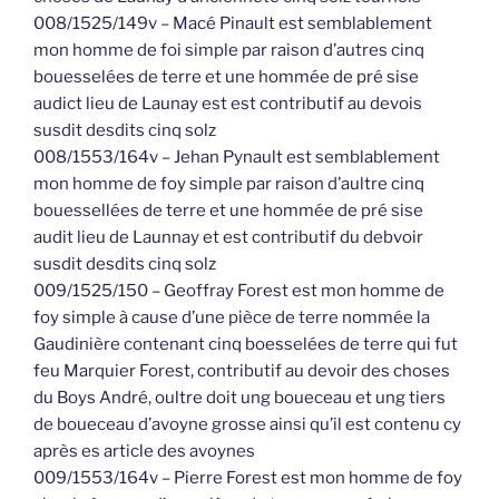
008/1525/149v – Macé Pinault est semblablement
mon homme de foi simple par raison d’autres cinq
bouesselées de terre et une hommée de pré sise
audict lieu de Launay est est contributif au devois
susdit desdits cinq solz
008/1553/164v – Jehan Pynault est semblablement
mon homme de foy simple par raison d’aultre cinq
bouessellées de terre et une hommée de pré sise
audit lieu de Launnay et est contributif du debvoir
susdit desdits cinq solz
009/1525/150 – Geoffray Forest est mon homme de
foy simple à cause d’une pièce de terre nommée la
Gaudinière contenant cinq boesselées de terre qui fut
feu Marquier Forest, contributif au devoir des choses
du Boys André, oultre doit ung boueceau et ung tiers
de boueceau d’avoyne grosse ainsi qu’il est contenu cy
après es article des avoynes
009/1553/164v – Pierre Forest est mon homme de foy