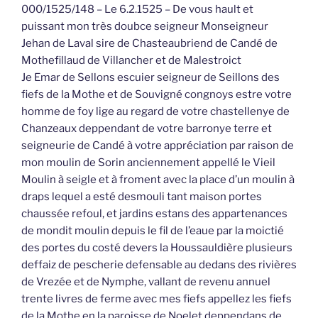
000/1525/148 – Le 6.2.1525 – De vous hault et
puissant mon très doubce seigneur Monseigneur
Jehan de Laval sire de Chasteaubriend de Candé de
Mothefillaud de Villancher et de Malestroict
Je Emar de Sellons escuier seigneur de Seillons des
fiefs de la Mothe et de Souvigné congnoys estre votre
homme de foy lige au regard de votre chastellenye de
Chanzeaux deppendant de votre barronye terre et
seigneurie de Candé à votre appréciation par raison de
mon moulin de Sorin anciennement appellé le Vieil
Moulin à seigle et à froment avec la place d’un moulin à
draps lequel a esté desmouli tant maison portes
chaussée refoul, et jardins estans des appartenances
de mondit moulin depuis le fil de l’eaue par la moictié
des portes du costé devers la Houssauldière plusieurs
deffaiz de pescherie defensable au dedans des rivières
de Vrezée et de Nymphe, vallant de revenu annuel
trente livres de ferme avec mes fiefs appellez les fiefs
de la Mothe en la paroisse de Noelet deppendans de