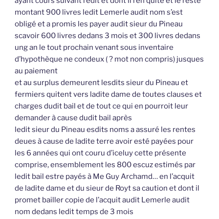
ayant cours suivant l’édit et dont il l’en quite et le reste
montant 900 livres ledit Lemerle audit nom s’est
obligé et a promis les payer audit sieur du Pineau
scavoir 600 livres dedans 3 mois et 300 livres dedans
ung an le tout prochain venant sous inventaire
d’hypothèque ne condeux ( ? mot non compris) jusques
au paiement
et au surplus demeurent lesdits sieur du Pineau et
fermiers quitent vers ladite dame de toutes clauses et
charges dudit bail et de tout ce qui en pourroit leur
demander à cause dudit bail après
ledit sieur du Pineau esdits noms a assuré les rentes
deues à cause de ladite terre avoir esté payées pour
les 6 années qui ont couru d’iceluy cette présente
comprise, ensemblement les 800 escuz estimés par
ledit bail estre payés à Me Guy Archamd… en l’acquit
de ladite dame et du sieur de Royt sa caution et dont il
promet bailler copie de l’acquit audit Lemerle audit
nom dedans ledit temps de 3 mois