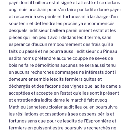
payé dont il baillera estat signé et attesté et ce dedans
ung mois prochain pour s’en faire par ladite dame payer
et recouvrir à ses périls et fortunes et à la charge d’en
soustenir et déffendre les procès ya encommencés
desquels ledit sieur baillera pareillement estat et les
pièces qu’il en peult avoir dedans ledit terme, sans
espérance d’aucun remboursement des frais qu’il a
faits ou passé et ne pourra aussi ledit sieur du Pineau
esdits noms prétendre aucune couppe ne seves de
bois ne faire démolitions aucunes ne sera aussi tenu
en aucuns recherches dommages ne intérests dont il
demeure ensemble lesdits fermiers quites et
déchargés et des faczons des vignes que ladite dame a
acceptées et accepte en l’estat qu’elles sont à présent
et entretiendra ladite dame le marché fait avecq
Mathieu Janneteau closier audit lieu ou en poursuivra
les résiliations et cassations à ses despens périls et
fortunes sans que pour ce lesdits de l’Espronnière et
fermiers en puissent estre poursuivis recherchés ne