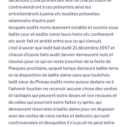
décembre 1598 promettant eux ne chacun d’eux ne
contreviendront à ces présentes ainsi les
entretiendront à peine etc lesdites présentes
néanmoins d’autre part
lesquels esdits noms duement establis et soumis sous
ladite cour et esdits noms leurs hoirs etc confessent
etc avoir fait et arrêté entre eux ce qui s’ensuit,
c’est à savoir que ledit bail dudit 21 décembre 1597 et
chacun d’iceulx faits audit Janvier demeurent nuls et
résolus pour ce qui en reste à eschoir de la feste de
Pasques prochaine, auquel temps demeure ladite terre
en la disposition de ladite dame sans que toutefois
ledit sieur du Pineau esdits noms puisse dedans ne à
l’advenir toucher ne recevoir aucune chose des ventes
et rachapts qui peuvent estre deues et non receues et
de celles qui pourront estre faites cy après, qui
demeurent réservées à ladite dame pour en disposer
avec les restes de cens rentes et debvoirs qui sont
controversées et desquelles il n’a pu et ne peut estre