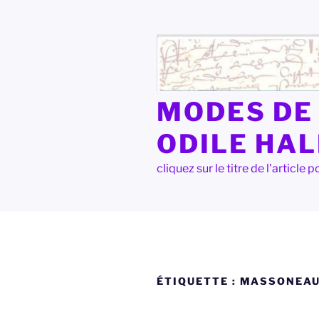
Aller
au
contenu
principal
MODES DE 
ODILE HA
cliquez sur le titre de l'articl
ÉTIQUETTE :
MASSONEA