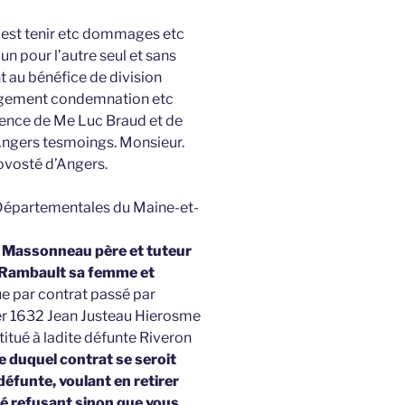
t est tenir etc dommages etc
un pour l’autre seul et sans
t au bénéfice de division
 jugement condemnation etc
ésence de Me Luc Braud et de
Angers tesmoings. Monsieur.
rovosté d’Angers.
 Départementales du Maine-et-
 Massonneau père et tuteur
 Rambault sa femme et
e par contrat passé par
ier 1632 Jean Justeau Hierosme
tué à ladite défunte Riveron
e duquel contrat se seroit
défunte, voulant en retirer
té refusant sinon que vous