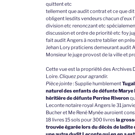
quittent etc
tellement que audit contrat et ce que di
obligent lesdits vendeurs chacun d’eux l’
division etc renonczant etc spécialemen
discussion et ordre de priorité etc foy
fait audit Angers à nostre tablier en pr
Jehan Lory praticiens demeurant audit 
Monsieur le juge provost de la ville et p
Cette vue est la propriété des Archives
Loire.
Cliquez pour agrandir.
Pièce jointe
: Supplie humblement
Tugal
naturel des enfants de défunte Marye
héritière de défunte Perrine Riveron
qu
Leconte notaire royal Angers le 31 janv
Bucher et Me René Mynée auroient consti
18 livres 15 sols pour 300 livres
la gross
trouvée égarée lors du décès de ladite 
une autre dudit Leconte qui en en a es