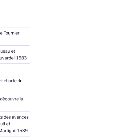
e Fournier
ueau et
Juvardeil 1583
et charte du
 découvre la
ts des avances
ult et
 Martigné 1539