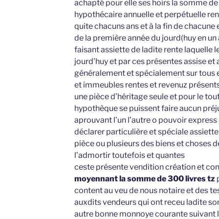
achapté pour elle ses hoirs la somme de 1
hypothécaire annuelle et perpétuelle ren
quite chacuns ans et à la fin de chacune 
de la première année du jourd(huy en un 
faisant assiette de ladite rente laquelle 
jourd’huy et par ces présentes assise et 
généralement et spécialement sur tous 
et immeubles rentes et revenuz présents
une pièce d’héritage seule et pour le tou
hypothèque se puissent faire aucun préj
aprouvant l’un l’autre o pouvoir express à
déclarer particulière et spéciale assiette
pièce ou plusieurs des biens et choses d
l’admortir toutefois et quantes
ceste présente vendition création et cons
moyennant la somme de 300 livres tz
p
content au veu de nous notaire et des t
auxdits vendeurs qui ont receu ladite s
autre bonne monnoye courante suivant l’é