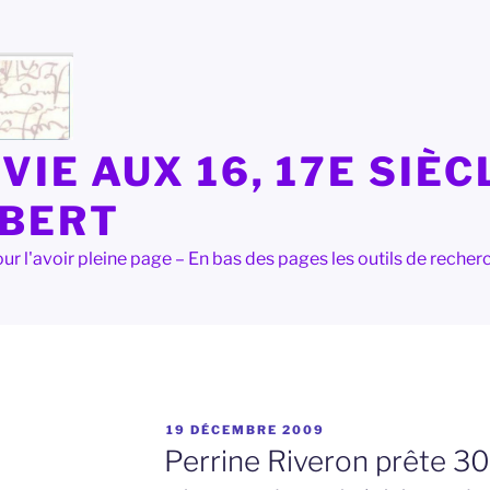
VIE AUX 16, 17E SIÈC
LBERT
e pour l'avoir pleine page – En bas des pages les outils de rec
PUBLIÉ
U
19 DÉCEMBRE 2009
LE
Perrine Riveron prête 300