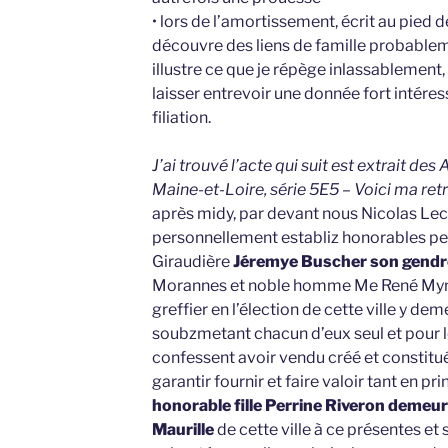
• lors de l’amortissement, écrit au pied de
découvre des liens de famille probableme
illustre ce que je répège inlassablement,
laisser entrevoir une donnée fort intéres
filiation.
J’ai trouvé l’acte qui suit est extrait d
Maine-et-Loire, série 5E5 – Voici ma ret
après midy, par devant nous Nicolas Lec
personnellement establiz honorables per
Giraudière
Jéremye Buscher son gend
Morannes et noble homme Me René Myné
greffier en l’élection de cette ville y de
soubzmetant chacun d’eux seul et pour le
confessent avoir vendu créé et constitu
garantir fournir et faire valoir tant en p
honorable fille Perrine Riveron demeur
Maurille
de cette ville à ce présentes et 