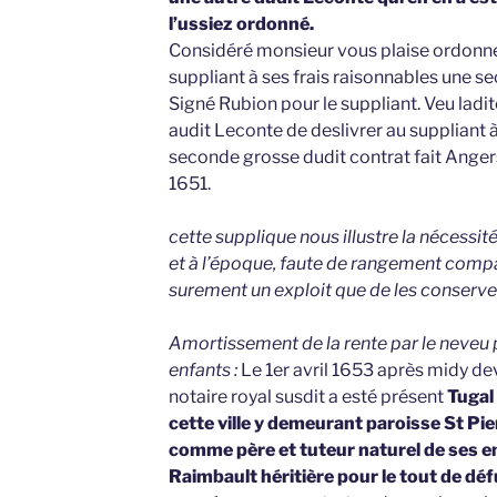
l’ussiez ordonné.
Considéré monsieur vous plaise ordonner
suppliant à ses frais raisonnables une s
Signé Rubion pour le suppliant. Veu la
audit Leconte de deslivrer au suppliant à
seconde grosse dudit contrat fait Anger
1651.
cette supplique nous illustre la nécessité
et à l’époque, faute de rangement compar
surement un exploit que de les conserver
Amortissement de la rente par le neveu 
enfants :
Le 1er avril 1653 après midy d
notaire royal susdit a esté présent
Tugal
cette ville y demeurant paroisse St Pi
comme père et tuteur naturel de ses e
Raimbault héritière pour le tout de dé