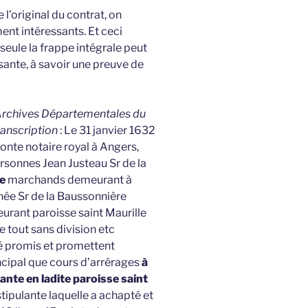
 l’original du contrat, on
nt intéressants. Et ceci
 seule la frappe intégrale peut
sante, à savoir une preuve de
es Archives Départementales du
ranscription
: Le 31 janvier 1632
onte notaire royal à Angers,
sonnes Jean Justeau Sr de la
re
marchands demeurant à
e Sr de la Baussonnière
meurant paroisse saint Maurille
 tout sans division etc
é promis et promettent
rincipal que cours d’arrérages
à
ante en ladite paroisse saint
stipulante laquelle a achapté et