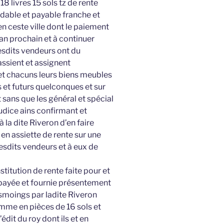
8 livres 15 sols tz de rente
dable et payable franche et
en ceste ville dont le paiement
an prochain et à continuer
lesdits vendeurs ont du
assient et assignent
et chacuns leurs biens meubles
 et futurs quelconques et sur
t sans que les général et spécial
udice ains confirmant et
 la dite Riveron d’en faire
 en assiette de rente sur une
esdits vendeurs et à eux de
titution de rente faite pour et
ayée et fournie présentement
esmoings par ladite Riveron
omme en pièces de 16 sols et
dit du roy dont ils et en