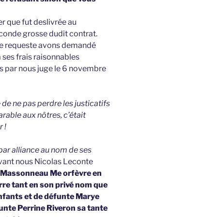
 que fut deslivrée au
econde grosse dudit contrat.
dite requeste avons demandé
 ses frais raisonnables
s par nous juge le 6 novembre
 de ne pas perdre les justicatifs
able aux nôtres, c’était
 !
par alliance au nom de ses
evant nous Nicolas Leconte
 Massonneau Me orfèvre en
erre tant en son privé nom que
nfants et de défunte Marye
funte Perrine Riveron sa tante