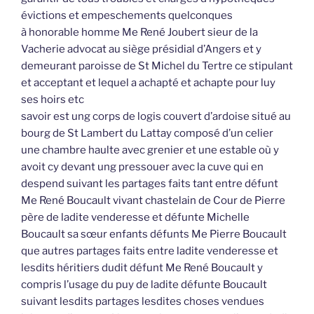
évictions et empeschements quelconques
à honorable homme Me René Joubert sieur de la
Vacherie advocat au siège présidial d’Angers et y
demeurant paroisse de St Michel du Tertre ce stipulant
et acceptant et lequel a achapté et achapte pour luy
ses hoirs etc
savoir est ung corps de logis couvert d’ardoise situé au
bourg de St Lambert du Lattay composé d’un celier
une chambre haulte avec grenier et une estable où y
avoit cy devant ung pressouer avec la cuve qui en
despend suivant les partages faits tant entre défunt
Me René Boucault vivant chastelain de Cour de Pierre
père de ladite venderesse et défunte Michelle
Boucault sa sœur enfants défunts Me Pierre Boucault
que autres partages faits entre ladite venderesse et
lesdits héritiers dudit défunt Me René Boucault y
compris l’usage du puy de ladite défunte Boucault
suivant lesdits partages lesdites choses vendues