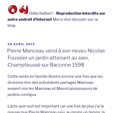
Odile Halbert –
Reproduction interdite sur
autre endroit d’Internet
Merci d’en discuter sur ce
blog
PUBLIÉ
29 AVRIL 2015
LE
Pierre Manceau vend à son neveu Nicolas
Foussier un jardin attenant au sien,
Champteussé sur Baconne 1598
Cette vente en famille illustre encore une fois que les
divisions lors des précédents partages Manceau
avaient mis les Manceau et Mesnil possesseurs de
jardins contigus.
L’acte quin suit est important car une fois de plus j’ai la
preuve que Pierre Manceau a eu, au moins un temps, la