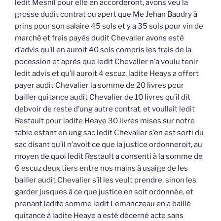
ledit Mesnil pour elle en accorderont, avons veu la
grosse dudit contrat ou apert que Me Jehan Baudry à
prins pour son salaire 45 sols et y a 35 sols pour vin de
marché et frais payés dudit Chevalier avons esté
d’advis qu’il en auroit 40 sols compris les frais de la
pocession et après que ledit Chevalier n’a voulu tenir
ledit advis et qu’il auroit 4 escuz, ladite Heays a offert
payer audit Chevalier la somme de 20 livres pour
bailler quitance audit Chevalier de 10 livres qu’il dit
debvoir de reste d’ung autre contrat, et voullait ledit
Restault pour ladite Heaye 30 livres mises sur notre
table estant en ung sac ledit Chevalier s’en est sorti du
sac disant qu’il n’avoit ce que la justice ordonneroit, au
moyen de quoi ledit Restault a consenti à la somme de
6 escuz deux tiers entre nos mains à usaige de les
bailler audit Chevalier s’il les veult prendre, sinon les
garder jusques à ce que justice en soit ordonnée, et
prenant ladite somme ledit Lemanczeau en a baillé
quitance à ladite Heaye a esté décerné acte sans