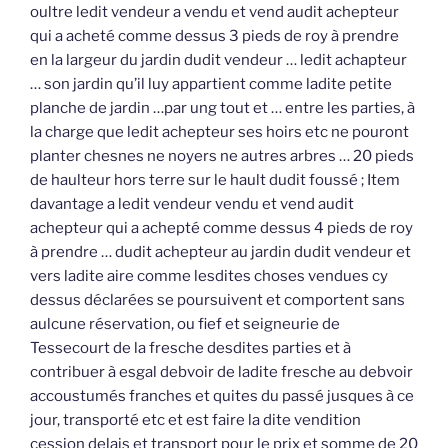
oultre ledit vendeur a vendu et vend audit achepteur
qui a acheté comme dessus 3 pieds de roy à prendre
en la largeur du jardin dudit vendeur … ledit achapteur
… son jardin qu’il luy appartient comme ladite petite
planche de jardin …par ung tout et … entre les parties, à
la charge que ledit achepteur ses hoirs etc ne pouront
planter chesnes ne noyers ne autres arbres … 20 pieds
de haulteur hors terre sur le hault dudit foussé ; Item
davantage a ledit vendeur vendu et vend audit
achepteur qui a achepté comme dessus 4 pieds de roy
à prendre … dudit achepteur au jardin dudit vendeur et
vers ladite aire comme lesdites choses vendues cy
dessus déclarées se poursuivent et comportent sans
aulcune réservation, ou fief et seigneurie de
Tessecourt de la fresche desdites parties et à
contribuer à esgal debvoir de ladite fresche au debvoir
accoustumés franches et quites du passé jusques à ce
jour, transporté etc et est faire la dite vendition
cession delais et transport pour le prix et somme de 20