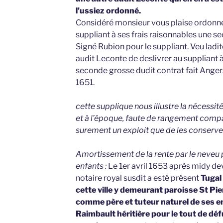
l’ussiez ordonné.
Considéré monsieur vous plaise ordonner
suppliant à ses frais raisonnables une s
Signé Rubion pour le suppliant. Veu la
audit Leconte de deslivrer au suppliant à
seconde grosse dudit contrat fait Anger
1651.
cette supplique nous illustre la nécessité
et à l’époque, faute de rangement compar
surement un exploit que de les conserver
Amortissement de la rente par le neveu 
enfants :
Le 1er avril 1653 après midy d
notaire royal susdit a esté présent
Tugal
cette ville y demeurant paroisse St Pi
comme père et tuteur naturel de ses e
Raimbault héritière pour le tout de dé