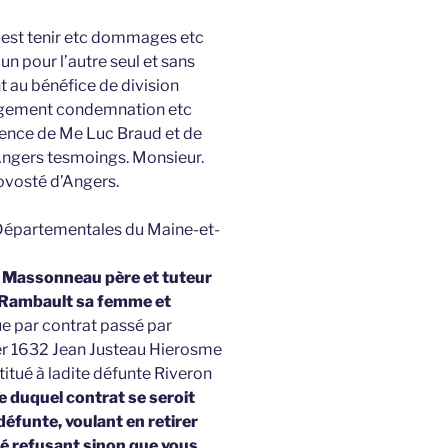
t est tenir etc dommages etc
un pour l’autre seul et sans
t au bénéfice de division
 jugement condemnation etc
ésence de Me Luc Braud et de
Angers tesmoings. Monsieur.
rovosté d’Angers.
 Départementales du Maine-et-
 Massonneau père et tuteur
 Rambault sa femme et
e par contrat passé par
ier 1632 Jean Justeau Hierosme
tué à ladite défunte Riveron
e duquel contrat se seroit
défunte, voulant en retirer
té refusant sinon que vous