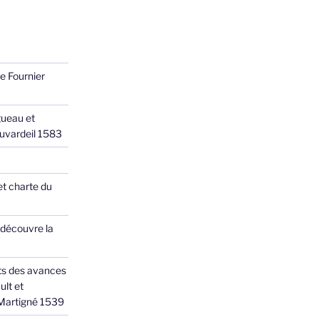
e Fournier
ueau et
Juvardeil 1583
et charte du
 découvre la
ts des avances
ult et
 Martigné 1539