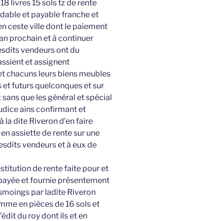
8 livres 15 sols tz de rente
dable et payable franche et
en ceste ville dont le paiement
an prochain et à continuer
lesdits vendeurs ont du
assient et assignent
et chacuns leurs biens meubles
 et futurs quelconques et sur
t sans que les général et spécial
udice ains confirmant et
 la dite Riveron d’en faire
 en assiette de rente sur une
esdits vendeurs et à eux de
titution de rente faite pour et
ayée et fournie présentement
esmoings par ladite Riveron
omme en pièces de 16 sols et
dit du roy dont ils et en