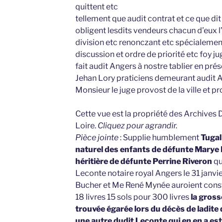
quittent etc
tellement que audit contrat et ce que di
obligent lesdits vendeurs chacun d’eux l’
division etc renonczant etc spécialemen
discussion et ordre de priorité etc foy
fait audit Angers à nostre tablier en pr
Jehan Lory praticiens demeurant audit 
Monsieur le juge provost de la ville et p
Cette vue est la propriété des Archives
Loire.
Cliquez pour agrandir.
Pièce jointe
: Supplie humblement
Tugal
naturel des enfants de défunte Marye
héritière de défunte Perrine Riveron
qu
Leconte notaire royal Angers le 31 janv
Bucher et Me René Mynée auroient consti
18 livres 15 sols pour 300 livres
la gross
trouvée égarée lors du décès de ladite 
une autre dudit Leconte qui en en a es