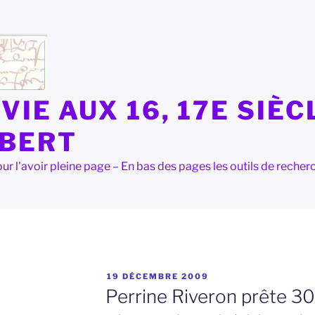
VIE AUX 16, 17E SIÈC
LBERT
e pour l'avoir pleine page – En bas des pages les outils de rec
PUBLIÉ
19 DÉCEMBRE 2009
LE
Perrine Riveron prête 300