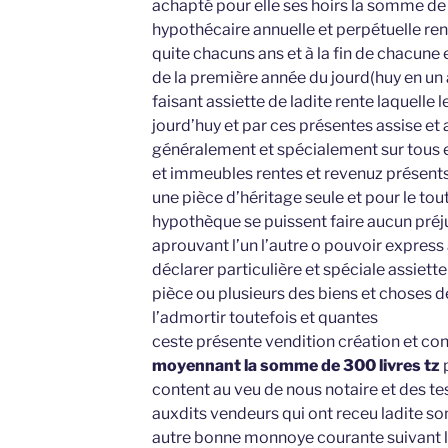
achapté pour elle ses hoirs la somme de 1
hypothécaire annuelle et perpétuelle ren
quite chacuns ans et à la fin de chacune 
de la première année du jourd(huy en un 
faisant assiette de ladite rente laquelle 
jourd’huy et par ces présentes assise et 
généralement et spécialement sur tous 
et immeubles rentes et revenuz présents
une pièce d’héritage seule et pour le tou
hypothèque se puissent faire aucun préj
aprouvant l’un l’autre o pouvoir express à
déclarer particulière et spéciale assiette
pièce ou plusieurs des biens et choses d
l’admortir toutefois et quantes
ceste présente vendition création et cons
moyennant la somme de 300 livres tz
p
content au veu de nous notaire et des t
auxdits vendeurs qui ont receu ladite s
autre bonne monnoye courante suivant l’é