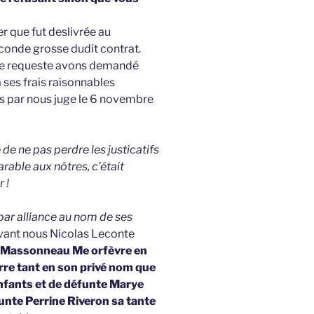
 que fut deslivrée au
econde grosse dudit contrat.
dite requeste avons demandé
 ses frais raisonnables
s par nous juge le 6 novembre
 de ne pas perdre les justicatifs
able aux nôtres, c’était
 !
par alliance au nom de ses
evant nous Nicolas Leconte
 Massonneau Me orfèvre en
erre tant en son privé nom que
nfants et de défunte Marye
funte Perrine Riveron sa tante