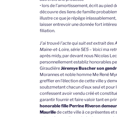
• lors de l’amortissement, écrit au pied de
découvre des liens de famille probableme
illustre ce que je répège inlassablement,
laisser entrevoir une donnée fort intéres
filiation.
J’ai trouvé l’acte qui suit est extrait d
Maine-et-Loire, série 5E5 – Voici ma ret
après midy, par devant nous Nicolas Lec
personnellement establiz honorables per
Giraudière
Jéremye Buscher son gend
Morannes et noble homme Me René Myné
greffier en l’élection de cette ville y de
soubzmetant chacun d’eux seul et pour le
confessent avoir vendu créé et constitu
garantir fournir et faire valoir tant en p
honorable fille Perrine Riveron demeur
Maurille
de cette ville à ce présentes et 