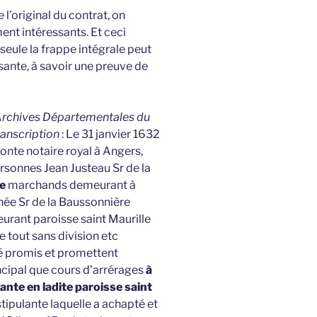
 l’original du contrat, on
nt intéressants. Et ceci
 seule la frappe intégrale peut
sante, à savoir une preuve de
es Archives Départementales du
ranscription
: Le 31 janvier 1632
onte notaire royal à Angers,
sonnes Jean Justeau Sr de la
re
marchands demeurant à
e Sr de la Baussonnière
meurant paroisse saint Maurille
 tout sans division etc
é promis et promettent
rincipal que cours d’arrérages
à
ante en ladite paroisse saint
stipulante laquelle a achapté et