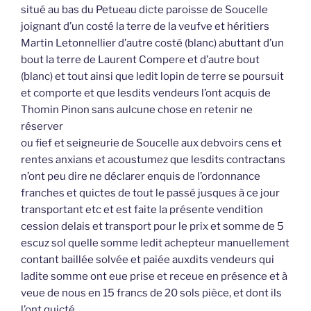
situé au bas du Petueau dicte paroisse de Soucelle
joignant d’un costé la terre de la veufve et héritiers
Martin Letonnellier d’autre costé (blanc) abuttant d’un
bout la terre de Laurent Compere et d’autre bout
(blanc) et tout ainsi que ledit lopin de terre se poursuit
et comporte et que lesdits vendeurs l’ont acquis de
Thomin Pinon sans aulcune chose en retenir ne
réserver
ou fief et seigneurie de Soucelle aux debvoirs cens et
rentes anxians et acoustumez que lesdits contractans
n’ont peu dire ne déclarer enquis de l’ordonnance
franches et quictes de tout le passé jusques à ce jour
transportant etc et est faite la présente vendition
cession delais et transport pour le prix et somme de 5
escuz sol quelle somme ledit achepteur manuellement
contant baillée solvée et paiée auxdits vendeurs qui
ladite somme ont eue prise et receue en présence et à
veue de nous en 15 francs de 20 sols pièce, et dont ils
l’ont quicté