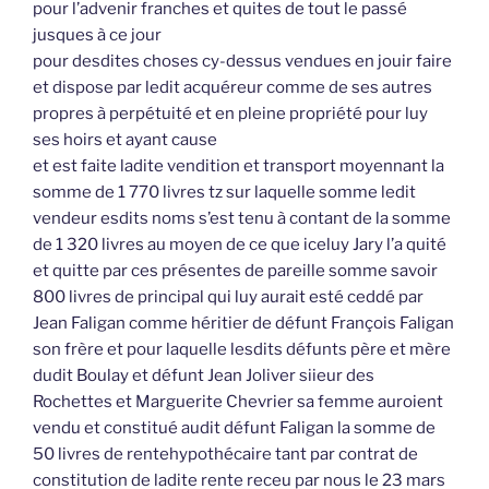
pour l’advenir franches et quites de tout le passé
jusques à ce jour
pour desdites choses cy-dessus vendues en jouir faire
et dispose par ledit acquéreur comme de ses autres
propres à perpétuité et en pleine propriété pour luy
ses hoirs et ayant cause
et est faite ladite vendition et transport moyennant la
somme de 1 770 livres tz sur laquelle somme ledit
vendeur esdits noms s’est tenu à contant de la somme
de 1 320 livres au moyen de ce que iceluy Jary l’a quité
et quitte par ces présentes de pareille somme savoir
800 livres de principal qui luy aurait esté ceddé par
Jean Faligan comme héritier de défunt François Faligan
son frère et pour laquelle lesdits défunts père et mère
dudit Boulay et défunt Jean Joliver siieur des
Rochettes et Marguerite Chevrier sa femme auroient
vendu et constitué audit défunt Faligan la somme de
50 livres de rentehypothécaire tant par contrat de
constitution de ladite rente receu par nous le 23 mars