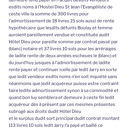
demeure tenu payer en l’acquit desdits vendeurs
esdits noms à l’Hostel Dieu St Jean l’Evangéliste de
ceste ville la somme de 300 livres pour
l’admortissement de 18 livres 15 sols aussi de rente
hypothécaire que lesdits défunts Boulay et femme
auroient pareillement vendue et constituée audit
Hôtel Dieu pour pareille somme par contrat passé par
(blanc) notaire et 37 livres 10 sols pour les arréraiges
de ladite rente de deux années escheues le (blanc) et
du jourd’huy jusques à l’admortissement de ladite
rente payer et continuer icelle par ledit Jarry en sorte
que ledit vendeur esdits noms n’en soit inquiété sans
néanmoins que ledit acquéreur puisse estre contraint
faire ledite admortissement synon à sa commodité et
quand bon luy semblera et demeure à ceste fin ledit
acquéreur dès à présent par ces mesmes présentes
subrogé aux droits dudit Hôtel Dieu
et le surplus dudit sort principal dudit contrat montant
113 livres 10 sols ledit Jarry l’a payé et baillé ce