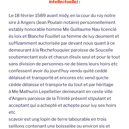
intellectuelle) :
Le 18 février 1589 avant midy, en la cour du roy notre
sire à Angers (Jean Poulain notaire) personnellement
estably honorable homme Me Guillaume Nau licencié
ès loix et Blanche Fouillet sa femme de luy deument et
suffizamment auctorisée par devant nous quant à ce
demeurant à la Rochefouquier paroisse de Soucelle
soubzmectant eulx et chacun d’eulx seul et pour le tout
sans division de personnes ne de biens leurs hoirs etc
confessent avoir du jourd’huy vendu quité ceddé
délaissé et transporté et encores etc vend quicte
cèdde délaisse et transporte du tout et par héritage
à Me Mathurin Lepelletier demeurant en ceste ville
d’Angers paroisse de la Trinité présent stipulant et
acceptant qui a achepté et achepte pour luy ses hoirs
etc
scavoir est ung lopin de terre labourable en trois
seillons contenant une boisselée ou environ sis et