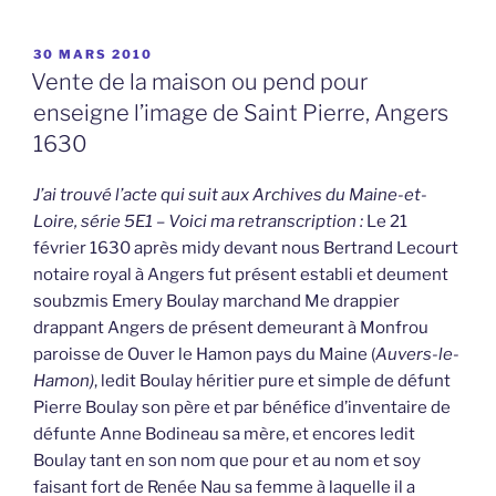
PUBLIÉ
30 MARS 2010
LE
Vente de la maison ou pend pour
enseigne l’image de Saint Pierre, Angers
1630
J’ai trouvé l’acte qui suit aux Archives du Maine-et-
Loire, série 5E1 – Voici ma retranscription :
Le 21
février 1630 après midy devant nous Bertrand Lecourt
notaire royal à Angers fut présent establi et deument
soubzmis Emery Boulay marchand Me drappier
drappant Angers de présent demeurant à Monfrou
paroisse de Ouver le Hamon pays du Maine (
Auvers-le-
Hamon)
, ledit Boulay héritier pure et simple de défunt
Pierre Boulay son père et par bénéfice d’inventaire de
défunte Anne Bodineau sa mère, et encores ledit
Boulay tant en son nom que pour et au nom et soy
faisant fort de Renée Nau sa femme à laquelle il a