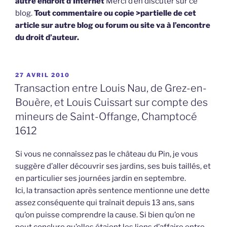
autre endroit d’Internet
Merci d’en discuter sur ce
blog.
Tout commentaire ou copie >partielle de cet
article sur autre blog ou forum ou site va à l’encontre
du droit d’auteur.
PUBLIÉ
27 AVRIL 2010
LE
Transaction entre Louis Nau, de Grez-en-
Bouère, et Louis Cuissart sur compte des
mineurs de Saint-Offange, Champtocé
1612
Si vous ne connaîssez pas le château du Pin, je vous
suggère d’aller découvrir ses jardins, ses buis taillés, et
en particulier ses journées jardin en septembre.
Ici, la transaction après sentence mentionne une dette
assez conséquente qui traînait depuis 13 ans, sans
qu’on puisse comprendre la cause. Si bien qu’on ne
peut conclure qu’elles étaient les liens d’affaire entre