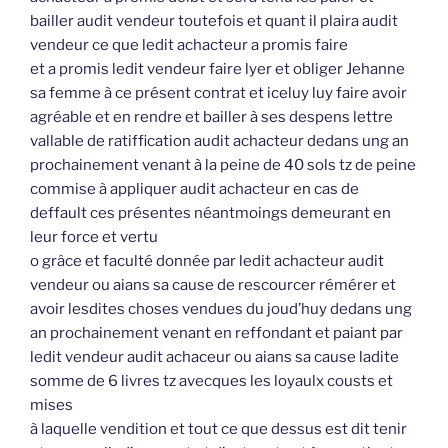
bailler audit vendeur toutefois et quant il plaira audit
vendeur ce que ledit achacteur a promis faire
et a promis ledit vendeur faire lyer et obliger Jehanne
sa femme à ce présent contrat et iceluy luy faire avoir
agréable et en rendre et bailler à ses despens lettre
vallable de ratiffication audit achacteur dedans ung an
prochainement venant à la peine de 40 sols tz de peine
commise à appliquer audit achacteur en cas de
deffault ces présentes néantmoings demeurant en
leur force et vertu
o grâce et faculté donnée par ledit achacteur audit
vendeur ou aians sa cause de rescourcer rémérer et
avoir lesdites choses vendues du joud’huy dedans ung
an prochainement venant en reffondant et paiant par
ledit vendeur audit achaceur ou aians sa cause ladite
somme de 6 livres tz avecques les loyaulx cousts et
mises
à laquelle vendition et tout ce que dessus est dit tenir