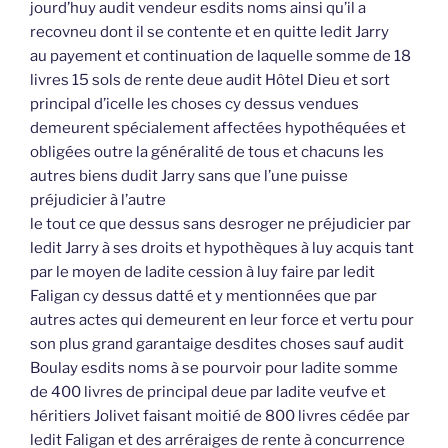
jourd’huy audit vendeur esdits noms ainsi qu’il a
recovneu dont il se contente et en quitte ledit Jarry
au payement et continuation de laquelle somme de 18
livres 15 sols de rente deue audit Hôtel Dieu et sort
principal d’icelle les choses cy dessus vendues
demeurent spécialement affectées hypothéquées et
obligées outre la généralité de tous et chacuns les
autres biens dudit Jarry sans que l’une puisse
préjudicier à l’autre
le tout ce que dessus sans desroger ne préjudicier par
ledit Jarry à ses droits et hypothèques à luy acquis tant
par le moyen de ladite cession à luy faire par ledit
Faligan cy dessus datté et y mentionnées que par
autres actes qui demeurent en leur force et vertu pour
son plus grand garantaige desdites choses sauf audit
Boulay esdits noms à se pourvoir pour ladite somme
de 400 livres de principal deue par ladite veufve et
héritiers Jolivet faisant moitié de 800 livres cédée par
ledit Faligan et des arréraiges de rente à concurrence