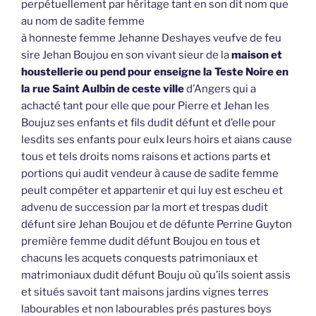
perpétuellement par héritage tant en son dit nom que
au nom de sadite femme
à honneste femme Jehanne Deshayes veufve de feu
sire Jehan Boujou en son vivant sieur de la
maison et
houstellerie ou pend pour enseigne la Teste Noire en
la rue Saint Aulbin de ceste ville
d’Angers qui a
achacté tant pour elle que pour Pierre et Jehan les
Boujuz ses enfants et fils dudit défunt et d’elle pour
lesdits ses enfants pour eulx leurs hoirs et aians cause
tous et tels droits noms raisons et actions parts et
portions qui audit vendeur à cause de sadite femme
peult compéter et appartenir et qui luy est escheu et
advenu de succession par la mort et trespas dudit
défunt sire Jehan Boujou et de défunte Perrine Guyton
première femme dudit défunt Boujou en tous et
chacuns les acquets conquests patrimoniaux et
matrimoniaux dudit défunt Bouju où qu’ils soient assis
et situés savoit tant maisons jardins vignes terres
labourables et non labourables prés pastures boys