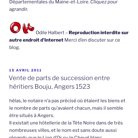
Départementales du Maine-et-Loire.
Cliquez pour
agrandir.
Odile Halbert –
Reproduction interdite sur
autre endroit d’Internet
Merci d’en discuter sur ce
blog.
PUBLIÉ
15 AVRIL 2011
LE
Vente de parts de succession entre
héritiers Bouju, Angers 1523
hélas, le notaire n’a pas précisé où étaient les biens et
le nombre de parts qu’avaient chacun, mais il semble
être situés à Angers.
Il existait une hôtellerie de la Tête Noire dans de très
nombreuses villes, et le nom est sans doute aussi
répandu que le Lion d’Or ou le Cheval blanc.