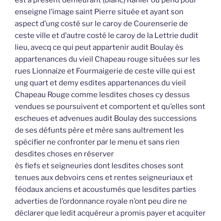
est à présent demeurant (blanc) Rahier ou pend pour
enseigne l’image saint Pierre située et ayant son
aspect d’ung costé sur le caroy de Courenserie de
ceste ville et d’autre costé le caroy de la Lettrie dudit
lieu, avecq ce qui peut appartenir audit Boulay ès
appartenances du vieil Chapeau rouge situées sur les
rues Lionnaize et Fourmaigerie de ceste ville qui est
ung quart et demy esdites appartenances du vieil
Chapeau Rouge comme lesdites choses cy dessus
vendues se poursuivent et comportent et qu’elles sont
escheues et advenues audit Boulay des successions
de ses défunts père et mère sans aultrement les
spécifier ne confronter par le menu et sans rien
desdites choses en réserver
ès fiefs et seigneuries dont lesdites choses sont
tenues aux debvoirs cens et rentes seigneuriaux et
féodaux anciens et acoustumés que lesdites parties
adverties de l’ordonnance royale n’ont peu dire ne
déclarer que ledit acquéreur a promis payer et acquiter