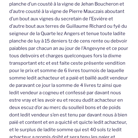
planche d’un cousté à la vigne de Jehan Boucheron et
d’autre cousté à la vigne de Pierre Mauczais aboutant
d’un bout aux vignes du secretain de l’Esvière et
d’autre bout aux terres de Guillaume Richard ou fyé du
seigneur de la Quarte lez Angers et tenue toute ladite
planche de luy à 15 deniers tz de cens rente ou debvoir
paiables par chacun an au jour de l’Angevyne et ce pour
tous debvoirs et charges quelconques fors la dixme
transportant etc et est faite ceste présente vendition
pour le prix et somme de 6 livres tournois de laquelle
somme ledit achacteur et a paié et baillé audit vendeur
de paravant ce jour la somme de 4 livres tz ainsi que
ledit vendeur a cogneu et confessé par davant nous
estre vray et les avoir eu et receu dudit achacteur en
deux escuz d’or au merc du soulleil bons et de poids
dont ledit vendeur s’en est tenu par davant nous à bien
paié et content et en a quicté et quicte ledit achacteur,
et le surplus de ladite somme qui est 40 sols tz ledit
achacteur a promis doibt et sera tenu les paier et