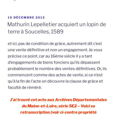
PUBLIÉ
15 DÉCEMBRE 2012
LE
Mathurin Lepelletier acquiert un lopin de
terre à Soucelles, 1589
et ici, pas de condition de grâce, autrement dit c’est
une vente définitive et non un engagement. Je vous
précise ce point, car au 16ème siècle il y a tant
d’engagements de biens fonciers qu’ils dépassent
probablement le nombre des ventes définitives. Or, ils
commencent comme des actes de vente, si ce n’est
qu’à la fin de l’acte on découvre la clause de grâce et
faculté de réméré.
J’ai trouvé cet acte aux Archives Départementales
du Maine-et-Loire, série 5E2 – Voici sa
retranscription (voir ci-contre propriété