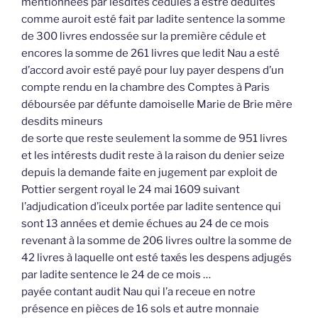
mentionnées par lesdites cédules à estre déduites
comme auroit esté fait par ladite sentence la somme
de 300 livres endossée sur la première cédule et
encores la somme de 261 livres que ledit Nau a esté
d’accord avoir esté payé pour luy payer despens d’un
compte rendu en la chambre des Comptes à Paris
déboursée par défunte damoiselle Marie de Brie mère
desdits mineurs
de sorte que reste seulement la somme de 951 livres
et les intérests dudit reste à la raison du denier seize
depuis la demande faite en jugement par exploit de
Pottier sergent royal le 24 mai 1609 suivant
l’adjudication d’iceulx portée par ladite sentence qui
sont 13 années et demie échues au 24 de ce mois
revenant à la somme de 206 livres oultre la somme de
42 livres à laquelle ont esté taxés les despens adjugés
par ladite sentence le 24 de ce mois …
payée contant audit Nau qui l’a receue en notre
présence en pièces de 16 sols et autre monnaie