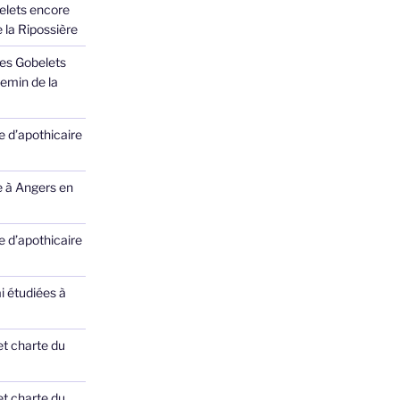
elets encore
 la Ripossière
des Gobelets
emin de la
 d’apothicaire
e à Angers en
 d’apothicaire
ai étudiées à
et charte du
et charte du