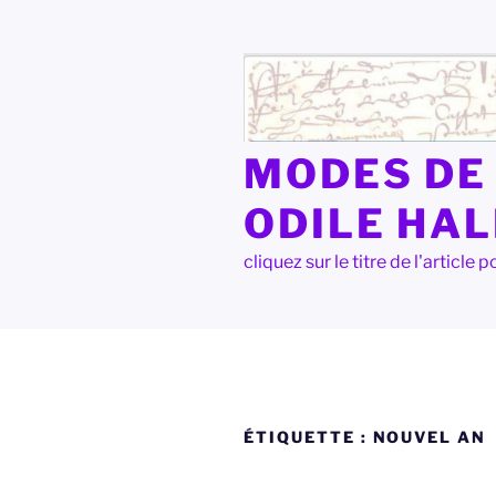
Aller
au
contenu
principal
MODES DE 
ODILE HA
cliquez sur le titre de l'articl
ÉTIQUETTE :
NOUVEL AN