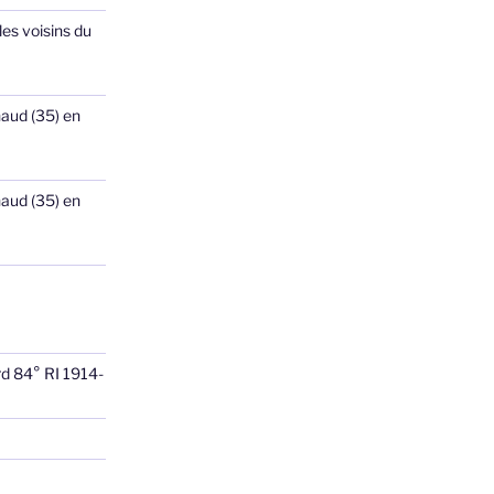
les voisins du
haud (35) en
haud (35) en
rd 84° RI 1914-