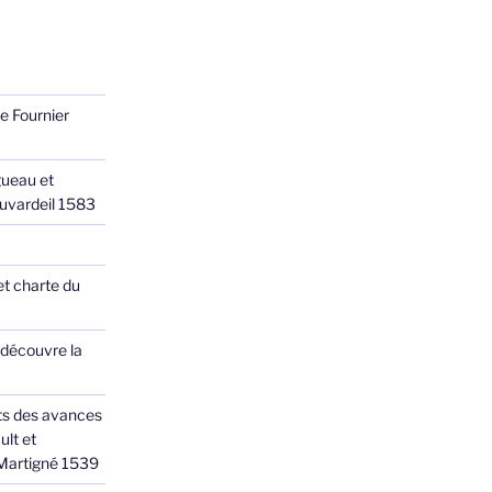
e Fournier
ueau et
Juvardeil 1583
et charte du
 découvre la
ts des avances
ult et
 Martigné 1539