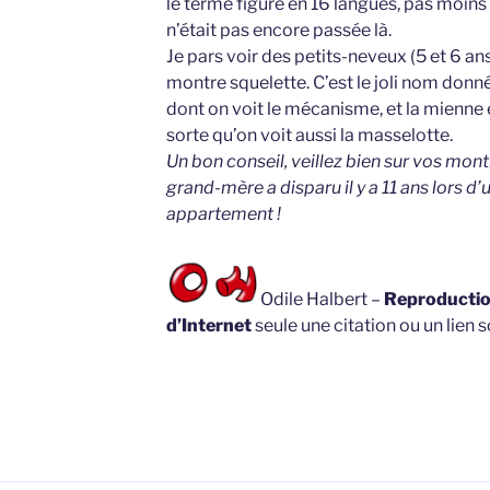
le terme figure en 16 langues, pas moins
n’était pas encore passée là.
Je pars voir des petits-neveux (5 et 6 ans)
montre squelette. C’est le joli nom donn
dont on voit le mécanisme, et la mienne 
sorte qu’on voit aussi la masselotte.
Un bon conseil, veillez bien sur vos mon
grand-mère a disparu il y a 11 ans lors d’
appartement !
Odile Halbert –
Reproduction
d’Internet
seule une citation ou un lien s