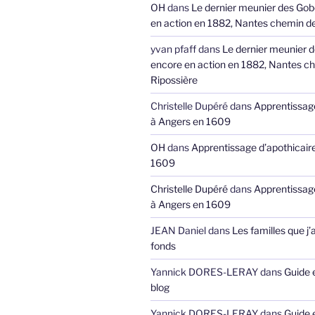
OH
dans
Le dernier meunier des Gob
en action en 1882, Nantes chemin de
yvan pfaff
dans
Le dernier meunier 
encore en action en 1882, Nantes ch
Ripossière
Christelle Dupéré
dans
Apprentissage
à Angers en 1609
OH
dans
Apprentissage d’apothicair
1609
Christelle Dupéré
dans
Apprentissage
à Angers en 1609
JEAN Daniel
dans
Les familles que j’
fonds
Yannick DORES-LERAY
dans
Guide 
blog
Yannick DORES-LERAY
dans
Guide 