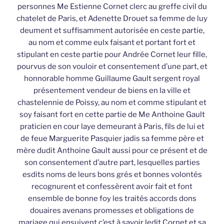
personnes Me Estienne Cornet clerc au greffe civil du
chatelet de Paris, et Adenette Drouet sa femme de luy
deument et suffisamment autorisée en ceste partie,
au nom et comme eulx faisant et portant fort et
stipulant en ceste partie pour Andrée Cornet leur fille,
pourvus de son vouloir et consentement d’une part, et
honnorable homme Guillaume Gault sergent royal
présentement vendeur de biens en la ville et
chastelennie de Poissy, au nom et comme stipulant et
soy faisant fort en cette partie de Me Anthoine Gault
praticien en cour laye demeurant à Paris, fils de lui et
de feue Marguerite Pasquier jadis sa femme père et
mère dudit Anthoine Gault aussi pour ce présent et de
son consentement d’autre part, lesquelles parties
esdits noms de leurs bons grés et bonnes volontés
recognurent et confessèrent avoir fait et font
ensemble de bonne foy les traités accords dons
douaires avenans promesses et obligations de
mariage qui ensuivent c’est à savoir ledit Cornet et sa