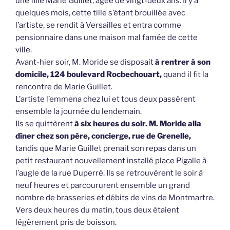
une fille Marie Guillet, âgée de vingt-deux ans. Il y a
quelques mois, cette tille s’étant brouillée avec
l’artiste, se rendit à Versailles et entra comme
pensionnaire dans une maison mal famée de cette
ville.
Avant-hier soir, M. Moride se disposait
à rentrer à son
domicile, 124 boulevard Rocbechouart,
quand il fit la
rencontre de Marie Guillet.
L’artiste l’emmena chez lui et tous deux passèrent
ensemble la journée du lendemain.
Ils se quittèrent
à six heures du soir. M. Moride alla
dîner chez son père, concierge, rue de Grenelle,
tandis que Marie Guillet prenait son repas dans un
petit restaurant nouvellement installé place Pigalle à
l’augle de la rue Duperré. Ils se retrouvèrent le soir à
neuf heures et parcoururent ensemble un grand
nombre de brasseries et débits de vins de Montmartre.
Vers deux heures du matin, tous deux étaient
légèrement pris de boisson.