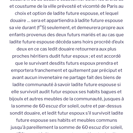
et coustume de la ville prévosté et vicomté de Paris au
choix et option de ladite future espouse, et lequel
douaire … sera et appartiendra à ladite future espouse
sa vie durant (f°5) seulement, et demeurera propre aux
enfants provenus des deux futurs mariés et au cas que
ladite future espouse décéda sans hoirs procréé d’eulx
deux en ce cas ledit douaire retournera aux plus
proches héritiers dudit futur espoux ; et est accordé
que le survivant desdits futurs espoux prendra et
emportera franchement et quitement par préciput et
avant aucun invenetaire ne partage fait des biens de
ladite communauté à savoir ladite future espouse si
elle survivoit audit futur espoux ses habits bagues et
bijoulx et autres meubles de la communauté, jusques à
la somme de 60 escuz d’or soleil, outre et par-dessus
sondit douaire, et ledit futur espoux s’il survivoit ladite
future espouse ses habits et meubles communs
jusqu’à pareillement la somme de 60 escuz d’or soleil,