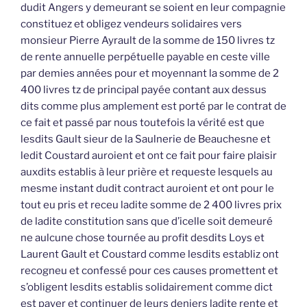
dudit Angers y demeurant se soient en leur compagnie
constituez et obligez vendeurs solidaires vers
monsieur Pierre Ayrault de la somme de 150 livres tz
de rente annuelle perpétuelle payable en ceste ville
par demies années pour et moyennant la somme de 2
400 livres tz de principal payée contant aux dessus
dits comme plus amplement est porté par le contrat de
ce fait et passé par nous toutefois la vérité est que
lesdits Gault sieur de la Saulnerie de Beauchesne et
ledit Coustard auroient et ont ce fait pour faire plaisir
auxdits establis à leur prière et requeste lesquels au
mesme instant dudit contract auroient et ont pour le
tout eu pris et receu ladite somme de 2 400 livres prix
de ladite constitution sans que d’icelle soit demeuré
ne aulcune chose tournée au profit desdits Loys et
Laurent Gault et Coustard comme lesdits establiz ont
recogneu et confessé pour ces causes promettent et
s’obligent lesdits establis solidairement comme dict
est payer et continuer de leurs deniers ladite rente et