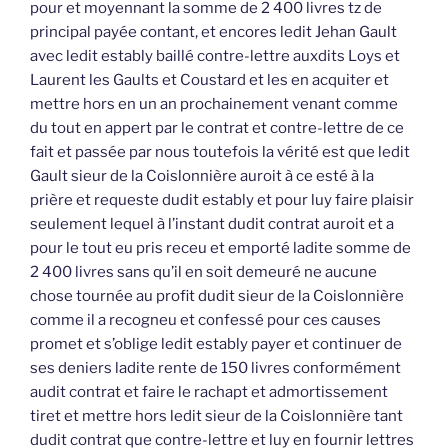
pour et moyennant la somme de 2 400 livres tz de
principal payée contant, et encores ledit Jehan Gault
avec ledit estably baillé contre-lettre auxdits Loys et
Laurent les Gaults et Coustard et les en acquiter et
mettre hors en un an prochainement venant comme
du tout en appert par le contrat et contre-lettre de ce
fait et passée par nous toutefois la vérité est que ledit
Gault sieur de la Coislonnière auroit à ce esté à la
prière et requeste dudit estably et pour luy faire plaisir
seulement lequel à l’instant dudit contrat auroit et a
pour le tout eu pris receu et emporté ladite somme de
2 400 livres sans qu’il en soit demeuré ne aucune
chose tournée au profit dudit sieur de la Coislonnière
comme il a recogneu et confessé pour ces causes
promet et s’oblige ledit estably payer et continuer de
ses deniers ladite rente de 150 livres conformément
audit contrat et faire le rachapt et admortissement
tiret et mettre hors ledit sieur de la Coislonnière tant
dudit contrat que contre-lettre et luy en fournir lettres