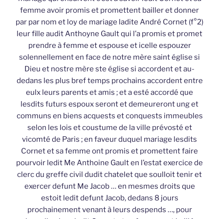
femme avoir promis et promettent bailler et donner
par par nom et loy de mariage ladite André Cornet (f°2)
leur fille audit Anthoyne Gault qui l’a promis et promet
prendre à femme et espouse et icelle espouzer
solennellement en face de notre mère saint église si
Dieu et nostre mère ste église si accordent et au-
dedans les plus bref temps prochains accordent entre
eulx leurs parents et amis ; et a esté accordé que
lesdits futurs espoux seront et demeureront ung et
communs en biens acquests et conquests immeubles
selon les lois et coustume de la ville prévosté et
vicomté de Paris ; en faveur duquel mariage lesdits
Cornet et sa femme ont promis et promettent faire
pourvoir ledit Me Anthoine Gault en l’estat exercice de
clerc du greffe civil dudit chatelet que soulloit tenir et
exercer defunt Me Jacob … en mesmes droits que
estoit ledit defunt Jacob, dedans 8 jours
prochainement venant à leurs despends …, pour