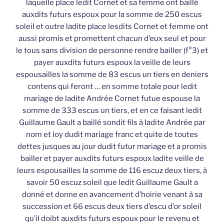
laquelle place ledit Cornet et sa femme ont baillé
auxdits futurs espoux pour la somme de 250 escus
soleil et outre ladite place lesdits Cornet et femme ont
aussi promis et promettent chacun d’eux seul et pour
le tous sans division de personne rendre bailler (f°3) et
payer auxdits futurs espoux la veille de leurs
espousailles la somme de 83 escus un tiers en deniers
contens qui feront … en somme totale pour ledit
mariage de ladite Andrée Cornet futue espouse la
somme de 333 escus un tiers, et en ce faisant ledit
Guillaume Gault a baillé sondit fils à ladite Andrée par
nom et loy dudit mariage franc et quite de toutes
dettes jusques au jour dudit futur mariage et a promis
bailler et payer auxdits futurs espoux ladite veille de
leurs espousailles la somme de 116 escuz deux tiers, à
savoir 50 escuz soleil que ledit Guillaume Gault a
donné et donne en avancement d’hoirie venant à sa
succession et 66 escus deux tiers d’escu d’or soleil
qu’il doibt auxdits futurs espoux pour le revenu et