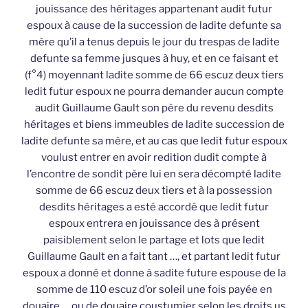
jouissance des héritages appartenant audit futur
espoux à cause de la succession de ladite defunte sa
mère qu’il a tenus depuis le jour du trespas de ladite
defunte sa femme jusques à huy, et en ce faisant et
(f°4) moyennant ladite somme de 66 escuz deux tiers
ledit futur espoux ne pourra demander aucun compte
audit Guillaume Gault son père du revenu desdits
héritages et biens immeubles de ladite succession de
ladite defunte sa mère, et au cas que ledit futur espoux
voulust entrer en avoir redition dudit compte à
l’encontre de sondit père lui en sera décompté ladite
somme de 66 escuz deux tiers et à la possession
desdits héritages a esté accordé que ledit futur
espoux entrera en jouissance des à présent
paisiblement selon le partage et lots que ledit
Guillaume Gault en a fait tant …, et partant ledit futur
espoux a donné et donne à sadite future espouse de la
somme de 110 escuz d’or soleil une fois payée en
douaire … ou de douaire coustumier selon les droits us