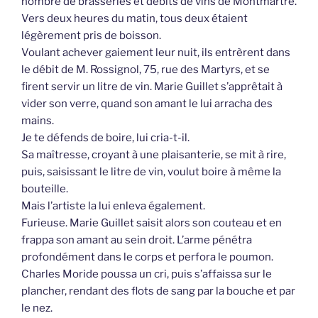
nombre de brasseries et débits de vins de Montmartre.
Vers deux heures du matin, tous deux étaient
légèrement pris de boisson.
Voulant achever gaiement leur nuit, ils entrèrent dans
le débit de M. Rossignol, 75, rue des Martyrs, et se
firent servir un litre de vin. Marie Guillet s’apprêtait à
vider son verre, quand son amant le lui arracha des
mains.
Je te défends de boire, lui cria-t-il.
Sa maîtresse, croyant à une plaisanterie, se mit à rire,
puis, saisissant le litre de vin, voulut boire à même la
bouteille.
Mais l’artiste la lui enleva également.
Furieuse. Marie Guillet saisit alors son couteau et en
frappa son amant au sein droit. L’arme pénétra
profondément dans le corps et perfora le poumon.
Charles Moride poussa un cri, puis s’affaissa sur le
plancher, rendant des flots de sang par la bouche et par
le nez.