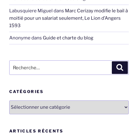
Labusquiere Miguel
dans
Marc Cerizay modifie le bail à
moitié pour un salariat seulement, Le Lion d’Angers
1593
Anonyme
dans
Guide et charte du blog
Recherche
Recher
pour
:
CATÉGORIES
Catégories
ARTICLES RÉCENTS