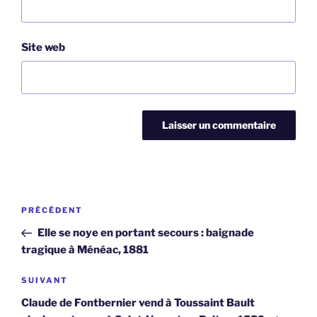
Site web
Navigation
Article
PRÉCÉDENT
de
précédent
Elle se noye en portant secours : baignade
l’article
tragique à Ménéac, 1881
Article
SUIVANT
suivant
Claude de Fontbernier vend à Toussaint Bault