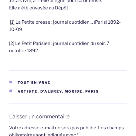
J’étais ivre, a-t-elle allégué pour sa défense.
Elle a été envoyée au Dépôt.
[1]
La Petite presse : journal quotidien… (Paris) 1892-
10-09
[2]
Le Petit Parisien : journal quotidien du soir, 7
octobre 1892
CATÉGORIES
TOUT-EN-VRAC
ÉTIQUETTES
ARTISTE
,
D'ALBREY
,
MORIDE
,
PARIS
Laisser un commentaire
Votre adresse e-mail ne sera pas publiée.
Les champs
obligatoires sont indiqués avec
*