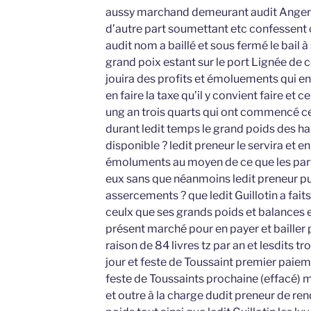
aussy marchand demeurant audit Angers
d’autre part soumettant etc confessent c’
audit nom a baillé et sous fermé le bail 
grand poix estant sur le port Lignée de c
jouira des profits et émoluements qui en
en faire la taxe qu’il y convient faire et
ung an trois quarts qui ont commencé ce 
durant ledit temps le grand poids des hall
disponible ? ledit preneur le servira et en
émoluments au moyen de ce que les part
eux sans que néanmoins ledit preneur pu
assercements ? que ledit Guillotin a faits
ceulx que ses grands poids et balances en
présent marché pour en payer et bailler p
raison de 84 livres tz par an et lesdits tr
jour et feste de Toussaint premier pai
feste de Toussaints prochaine (effacé) m
et outre à la charge dudit preneur de ren