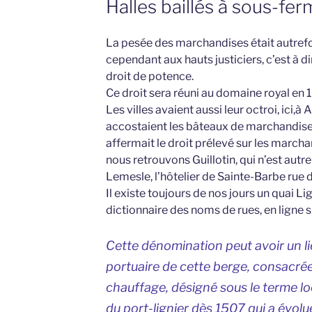
Halles baillés à sous-fe
La pesée des marchandises était autrefoi
cependant aux hauts justiciers, c’est à d
droit de potence.
Ce droit sera réuni au domaine royal en 
Les villes avaient aussi leur octroi, ici,à
accostaient les bâteaux de marchandises,
affermait le droit prélevé sur les marchand
nous retrouvons Guillotin, qui n’est autr
Lemesle, l’hôtelier de Sainte-Barbe rue d
Il existe toujours de nos jours un quai Lig
dictionnaire des noms de rues, en ligne sur
Cette dénomination peut avoir un li
portuaire de cette berge, consacr
chauffage, désigné sous le terme loc
du port-lignier dès 1507 qui a évol