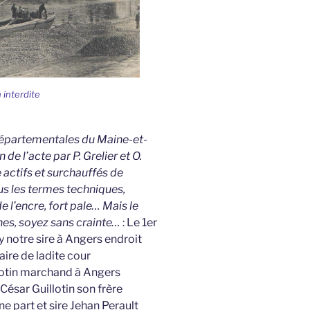
 interdite
 Départementales du Maine-et-
 de l’acte par P. Grelier et O.
actifs et surchauffés de
us les termes techniques,
e l’encre, fort pale… Mais le
nes, soyez sans crainte…
: Le 1er
y notre sire à Angers endroit
ire de ladite cour
llotin marchand à Angers
 César Guillotin son frère
ne part et sire Jehan Perault