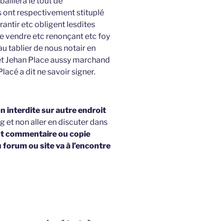
 baillera le tout de
s ont respectivement stituplé
rantir etc obligent lesdites
e vendre etc renonçant etc foy
u tablier de nous notair en
t Jehan Place aussy marchand
acé a dit ne savoir signer.
 interdite sur autre endroit
g et non aller en discuter dans
t commentaire ou copie
u forum ou site va à l’encontre