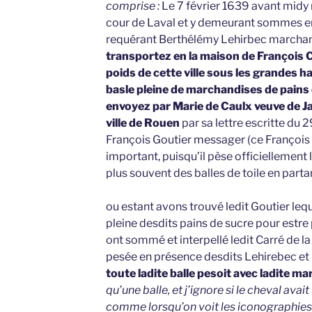
comprise :
Le 7 février 1639 avant midy 
cour de Laval et y demeurant sommes en
requérant Berthélémy Lehirbec marchant
transportez en la maison de François C
poids de cette ville sous les grandes ha
basle pleine de marchandises de pains 
envoyez par Marie de Caulx veuve de 
ville de Rouen
par sa lettre escritte du 2
François Goutier messager (ce François
important, puisqu’il pèse officiellement 
plus souvent des balles de toile en parta
ou estant avons trouvé ledit Goutier leq
pleine desdits pains de sucre pour estre 
ont sommé et interpellé ledit Carré de la 
pesée en présence desdits Lehirebec et
toute ladite balle pesoit avec ladite ma
qu’une balle, et j’ignore si le cheval avait
comme lorsqu’on voit les iconographies