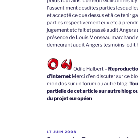
poids tout ainsi que ledit Guillotin les luy
l’assentiment desdites parties lesquelle
et accepté ce que dessus et à ce tenir ga
parties respectivement eux etc à prendr
jugement etc fait et passé audit Angers a
présence de Louis Monseau marchand e
demeurant audit Angers tesmoins ledit Pl
Odile Halbert –
Reproduction
d’Internet
Merci d’en discuter sur ce blo
mon dos sur un forum ou autre blog.
Tou
partielle de cet article sur autre blog o
du
projet européen
PUBLIÉ
17 JUIN 2008
LE