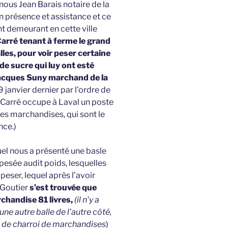
nous Jean Barais notaire de la
 présence et assistance et ce
 demeurant en cette ville
arré tenant à ferme le grand
lles, pour voir peser certaine
de sucre qui luy ont esté
Jacques Suny marchand de la
9 janvier dernier par l’ordre de
 Carré occupe à Laval un poste
les marchandises, qui sont le
nce.)
uel nous a présenté une basle
pesée audit poids, lesquelles
peser, lequel après l’avoir
 Goutier
s’est trouvée que
rchandise 81 livres,
(il n’y a
 une autre balle de l’autre côté,
 de charroi de marchandises
)