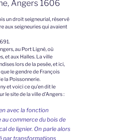
rme, Angers 1606
s un droit seigneurial, réservé
ire aux seigneuries qui avaient
1691.
 Angers, au Port Ligné, où
 et aux Halles. La ville
ises lors de la pesée, et ici,
e que le gendre de François
e la Poissonnerie.
ny et voici ce qu’en dit le
 le site de la ville d’Angers :
en avec la fonction
ée au commerce du bois de
al de lignier. On parle alors
ué par transformations