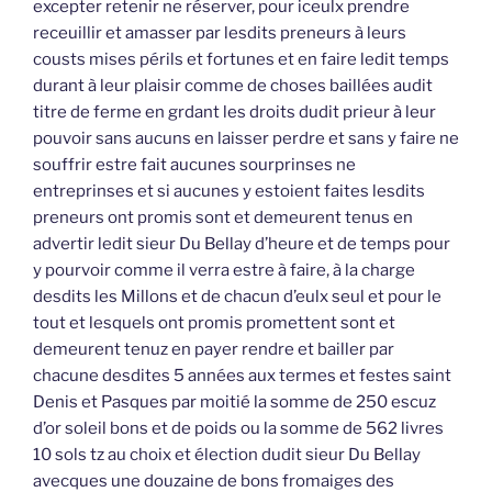
excepter retenir ne réserver, pour iceulx prendre
receuillir et amasser par lesdits preneurs à leurs
cousts mises périls et fortunes et en faire ledit temps
durant à leur plaisir comme de choses baillées audit
titre de ferme en grdant les droits dudit prieur à leur
pouvoir sans aucuns en laisser perdre et sans y faire ne
souffrir estre fait aucunes sourprinses ne
entreprinses et si aucunes y estoient faites lesdits
preneurs ont promis sont et demeurent tenus en
advertir ledit sieur Du Bellay d’heure et de temps pour
y pourvoir comme il verra estre à faire, à la charge
desdits les Millons et de chacun d’eulx seul et pour le
tout et lesquels ont promis promettent sont et
demeurent tenuz en payer rendre et bailler par
chacune desdites 5 années aux termes et festes saint
Denis et Pasques par moitié la somme de 250 escuz
d’or soleil bons et de poids ou la somme de 562 livres
10 sols tz au choix et élection dudit sieur Du Bellay
avecques une douzaine de bons fromaiges des