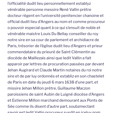
l’officialité dudit lieu personnellement establyz
vénérable personne messire René Vallin prêtre
docteur régent en l’université penitencier chanoine et
official dudit lieu d’Angers au nom et comme procureur
o pouvoir especial quant à ce qui s’ensuit de noble et
vénérable maistre Louis Du Bellay conseiller du roy
notre sire en sa cour de parlement et archidiacre de
Paris, trésorier de l’église dudit lieu d’Angers et prieur
commendataire du prieuré de Saint Clémentin au
diocède de Maillezais ainsi que ledit Vallin a fait
apparoir par lettres de procuration passées par devant
Jehan Augirard et Claude Martin notaires du roi notre
sire et de par luy ordonnés et establiz en son chastelet
de Paris en date du jeudi 6 mars 1638 d’une part, et
missire Jehan Millon prêtre, Guillaume Maczon
paroissiens de saint Aubin de Luigné diocèse d’Angers
et Estienne Millon marchand demourant aux Ponts de
Sée comme ils disent d’autre part, soubzmectant
savoir est ledit Vallin procureur susdit en iceluy nom