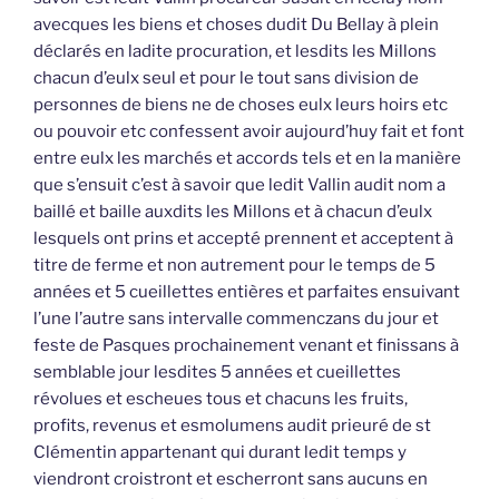
avecques les biens et choses dudit Du Bellay à plein
déclarés en ladite procuration, et lesdits les Millons
chacun d’eulx seul et pour le tout sans division de
personnes de biens ne de choses eulx leurs hoirs etc
ou pouvoir etc confessent avoir aujourd’huy fait et font
entre eulx les marchés et accords tels et en la manière
que s’ensuit c’est à savoir que ledit Vallin audit nom a
baillé et baille auxdits les Millons et à chacun d’eulx
lesquels ont prins et accepté prennent et acceptent à
titre de ferme et non autrement pour le temps de 5
années et 5 cueillettes entières et parfaites ensuivant
l’une l’autre sans intervalle commenczans du jour et
feste de Pasques prochainement venant et finissans à
semblable jour lesdites 5 années et cueillettes
révolues et escheues tous et chacuns les fruits,
profits, revenus et esmolumens audit prieuré de st
Clémentin appartenant qui durant ledit temps y
viendront croistront et escherront sans aucuns en