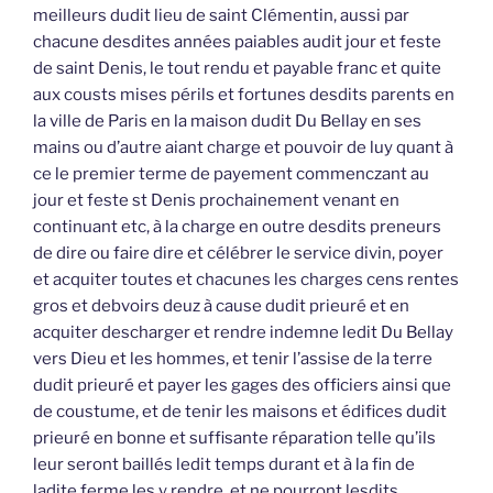
meilleurs dudit lieu de saint Clémentin, aussi par
chacune desdites années paiables audit jour et feste
de saint Denis, le tout rendu et payable franc et quite
aux cousts mises périls et fortunes desdits parents en
la ville de Paris en la maison dudit Du Bellay en ses
mains ou d’autre aiant charge et pouvoir de luy quant à
ce le premier terme de payement commenczant au
jour et feste st Denis prochainement venant en
continuant etc, à la charge en outre desdits preneurs
de dire ou faire dire et célébrer le service divin, poyer
et acquiter toutes et chacunes les charges cens rentes
gros et debvoirs deuz à cause dudit prieuré et en
acquiter descharger et rendre indemne ledit Du Bellay
vers Dieu et les hommes, et tenir l’assise de la terre
dudit prieuré et payer les gages des officiers ainsi que
de coustume, et de tenir les maisons et édifices dudit
prieuré en bonne et suffisante réparation telle qu’ils
leur seront baillés ledit temps durant et à la fin de
ladite ferme les y rendre, et ne pourront lesdits