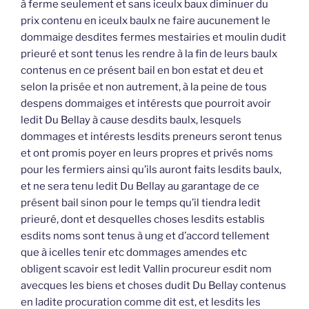
à ferme seulement et sans iceulx baux diminuer du
prix contenu en iceulx baulx ne faire aucunement le
dommaige desdites fermes mestairies et moulin dudit
prieuré et sont tenus les rendre à la fin de leurs baulx
contenus en ce présent bail en bon estat et deu et
selon la prisée et non autrement, à la peine de tous
despens dommaiges et intérests que pourroit avoir
ledit Du Bellay à cause desdits baulx, lesquels
dommages et intérests lesdits preneurs seront tenus
et ont promis poyer en leurs propres et privés noms
pour les fermiers ainsi qu’ils auront faits lesdits baulx,
et ne sera tenu ledit Du Bellay au garantage de ce
présent bail sinon pour le temps qu’il tiendra ledit
prieuré, dont et desquelles choses lesdits establis
esdits noms sont tenus à ung et d’accord tellement
que à icelles tenir etc dommages amendes etc
obligent scavoir est ledit Vallin procureur esdit nom
avecques les biens et choses dudit Du Bellay contenus
en ladite procuration comme dit est, et lesdits les