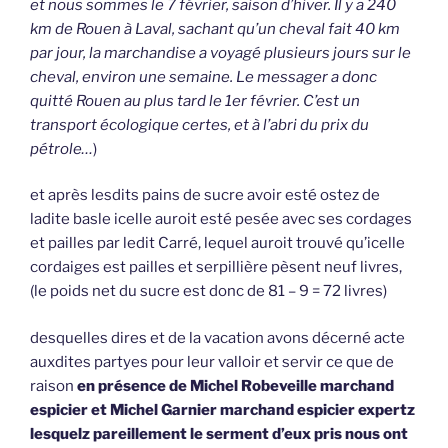
et nous sommes le 7 février, saison d’hiver. Il y a 240
km de Rouen à Laval, sachant qu’un cheval fait 40 km
par jour, la marchandise a voyagé plusieurs jours sur le
cheval, environ une semaine. Le messager a donc
quitté Rouen au plus tard le 1er février. C’est un
transport écologique certes, et à l’abri du prix du
pétrole…
)
et après lesdits pains de sucre avoir esté ostez de
ladite basle icelle auroit esté pesée avec ses cordages
et pailles par ledit Carré, lequel auroit trouvé qu’icelle
cordaiges est pailles et serpillière pèsent neuf livres,
(le poids net du sucre est donc de 81 – 9 = 72 livres)
desquelles dires et de la vacation avons décerné acte
auxdites partyes pour leur valloir et servir ce que de
raison
en présence de Michel Robeveille marchand
espicier et Michel Garnier marchand espicier expertz
lesquelz pareillement le serment d’eux pris nous ont