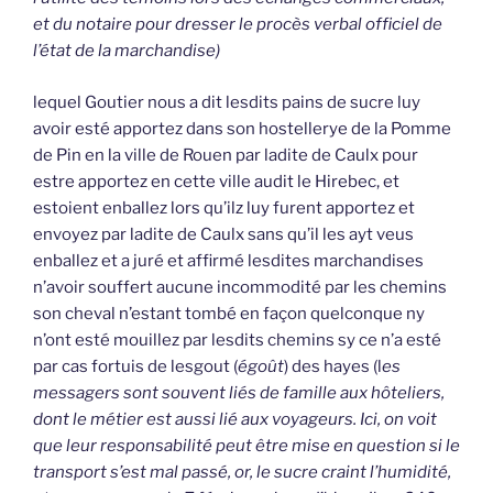
et du notaire pour dresser le procès verbal officiel de
l’état de la marchandise)
lequel Goutier nous a dit lesdits pains de sucre luy
avoir esté apportez dans son hostellerye de la Pomme
de Pin en la ville de Rouen par ladite de Caulx pour
estre apportez en cette ville audit le Hirebec, et
estoient enballez lors qu’ilz luy furent apportez et
envoyez par ladite de Caulx sans qu’il les ayt veus
enballez et a juré et affirmé lesdites marchandises
n’avoir souffert aucune incommodité par les chemins
son cheval n’estant tombé en façon quelconque ny
n’ont esté mouillez par lesdits chemins sy ce n’a esté
par cas fortuis de lesgout (
égoût
) des hayes (l
es
messagers sont souvent liés de famille aux hôteliers,
dont le métier est aussi lié aux voyageurs. Ici, on voit
que leur responsabilité peut être mise en question si le
transport s’est mal passé, or, le sucre craint l’humidité,