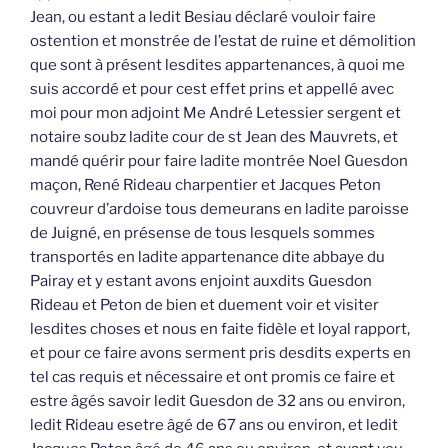
Jean, ou estant a ledit Besiau déclaré vouloir faire
ostention et monstrée de l’estat de ruine et démolition
que sont à présent lesdites appartenances, à quoi me
suis accordé et pour cest effet prins et appellé avec
moi pour mon adjoint Me André Letessier sergent et
notaire soubz ladite cour de st Jean des Mauvrets, et
mandé quérir pour faire ladite montrée Noel Guesdon
maçon, René Rideau charpentier et Jacques Peton
couvreur d’ardoise tous demeurans en ladite paroisse
de Juigné, en présense de tous lesquels sommes
transportés en ladite appartenance dite abbaye du
Pairay et y estant avons enjoint auxdits Guesdon
Rideau et Peton de bien et duement voir et visiter
lesdites choses et nous en faite fidèle et loyal rapport,
et pour ce faire avons serment pris desdits experts en
tel cas requis et nécessaire et ont promis ce faire et
estre âgés savoir ledit Guesdon de 32 ans ou environ,
ledit Rideau esetre âgé de 67 ans ou environ, et ledit