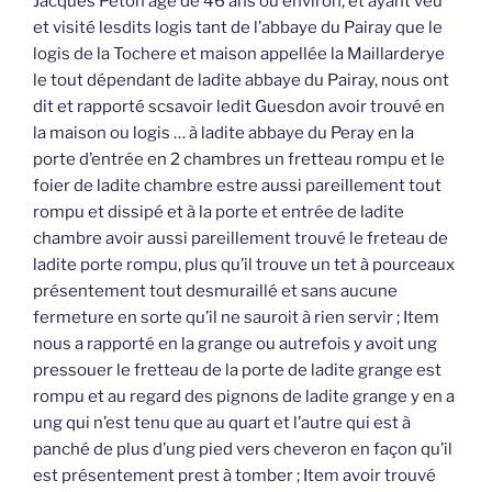
Jacques Peton âgé de 46 ans ou environ, et ayant veu
et visité lesdits logis tant de l’abbaye du Pairay que le
logis de la Tochere et maison appellée la Maillarderye
le tout dépendant de ladite abbaye du Pairay, nous ont
dit et rapporté scsavoir ledit Guesdon avoir trouvé en
la maison ou logis … à ladite abbaye du Peray en la
porte d’entrée en 2 chambres un fretteau rompu et le
foier de ladite chambre estre aussi pareillement tout
rompu et dissipé et à la porte et entrée de ladite
chambre avoir aussi pareillement trouvé le freteau de
ladite porte rompu, plus qu’il trouve un tet à pourceaux
présentement tout desmuraillé et sans aucune
fermeture en sorte qu’il ne sauroit à rien servir ; Item
nous a rapporté en la grange ou autrefois y avoit ung
pressouer le fretteau de la porte de ladite grange est
rompu et au regard des pignons de ladite grange y en a
ung qui n’est tenu que au quart et l’autre qui est à
panché de plus d’ung pied vers cheveron en façon qu’il
est présentement prest à tomber ; Item avoir trouvé