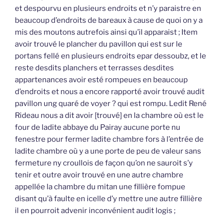
et despourvu en plusieurs endroits et n’y paraistre en
beaucoup d’endroits de bareaux à cause de quoi on y a
mis des moutons autrefois ainsi qu’il apparaist ; Item
avoir trouvé le plancher du pavillon qui est sur le
portans fellé en plusieurs endroits epar dessoubz, et le
reste desdits planchers et terrasses desdites
appartenances avoir esté rompeues en beaucoup
d’endroits et nous a encore rapporté avoir trouvé audit
pavillon ung quaré de voyer ? qui est rompu. Ledit René
Rideau nous a dit avoir [trouvé] en la chambre où est le
four de ladite abbaye du Pairay aucune porte nu
fenestre pour fermer ladite chambre fors à l’entrée de
ladite chambre où y a une porte de peu de valeur sans
fermeture ny croullois de façon qu’on ne sauroit s’y
tenir et outre avoir trouvé en une autre chambre
appellée la chambre du mitan une fillière fompue
disant qu’à faulte en icelle d’y mettre une autre fillière
il en pourroit advenir inconvénient audit logis ;