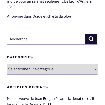
moitié pour un salariat seulement, Le Lion d’Angers
1593
Anonyme
dans
Guide et charte du blog
Recherche
Recher
pour
:
CATÉGORIES
Catégories
ARTICLES RÉCENTS
Nicole, veuve de Jean Bouju, réclame la donation qu’il
lui avait faite, Angers 1503