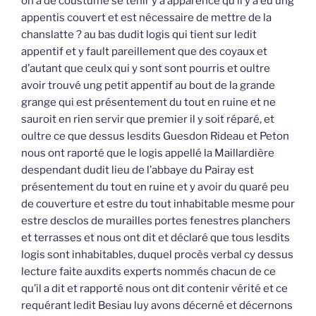
on a de coustume se tenir y a apparence qu’il y a eu ung
appentis couvert et est nécessaire de mettre de la
chanslatte ? au bas dudit logis qui tient sur ledit
appentif et y fault pareillement que des coyaux et
d’autant que ceulx qui y sont sont pourris et oultre
avoir trouvé ung petit appentif au bout de la grande
grange qui est présentement du tout en ruine et ne
sauroit en rien servir que premier il y soit réparé, et
oultre ce que dessus lesdits Guesdon Rideau et Peton
nous ont raporté que le logis appellé la Maillardière
despendant dudit lieu de l’abbaye du Pairay est
présentement du tout en ruine et y avoir du quaré peu
de couverture et estre du tout inhabitable mesme pour
estre desclos de murailles portes fenestres planchers
et terrasses et nous ont dit et déclaré que tous lesdits
logis sont inhabitables, duquel procès verbal cy dessus
lecture faite auxdits experts nommés chacun de ce
qu’il a dit et rapporté nous ont dit contenir vérité et ce
requérant ledit Besiau luy avons décerné et décernons