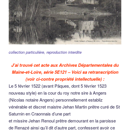
collection particulière, reproduction interdite
J’ai trouvé cet acte aux Archives Départementales du
Maine-et-Loire, série 5E121 – Voici sa retranscription
(voir ci-contre propriété intellectuelle) :
Le 5 février 1522 (avant Pâques, dont 5 février 1523
nouveau style) en la cour du roy notre sire à Angers
(Nicolas notaire Angers) personnellement establiz
vénérable et discret maistre Jehan Martin prêtre curé de St
Saturnin en Craonnais d’une part
et missire Jehan Renoul prêtre demourant en la paroisse
de Renazé ainsi qu’il dit d’autre part, confessent avoir ce