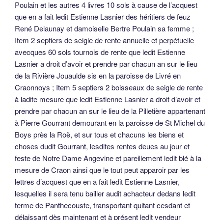
Poulain et les autres 4 livres 10 sols à cause de l’acquest
que en a fait ledit Estienne Lasnier des héritiers de feuz
René Delaunay et damoiselle Bertre Poulain sa femme ;
Item 2 septiers de seigle de rente annuelle et perpétuelle
avecques 60 sols tournois de rente que ledit Estienne
Lasnier a droit d’avoir et prendre par chacun an sur le lieu
de la Rivière Jouaulde sis en la paroisse de Livré en
Craonnoys ; Item 5 septiers 2 boisseaux de seigle de rente
à ladite mesure que ledit Estienne Lasnier a droit d’avoir et
prendre par chacun an sur le lieu de la Pilletière appartenant
à Pierre Gourrant demourant en la paroisse de St Michel du
Boys près la Roë, et sur tous et chacuns les biens et
choses dudit Gourrant, lesdites rentes deues au jour et
feste de Notre Dame Angevine et pareillement ledit blé à la
mesure de Craon ainsi que le tout peut apparoir par les
lettres d’acquest que en a fait ledit Estienne Lasnier,
lesquelles il sera tenu bailler audit achacteur dedans ledit
terme de Panthecouste, transportant quitant cesdant et
délaissant dès maintenant et à présent ledit vendeur