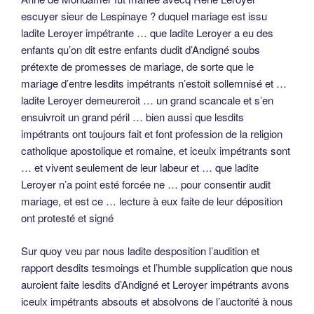
escuyer sieur de Lespinaye ? duquel mariage est issu
ladite Leroyer impétrante … que ladite Leroyer a eu des
enfants qu’on dit estre enfants dudit d’Andigné soubs
prétexte de promesses de mariage, de sorte que le
mariage d’entre lesdits impétrants n’estoit sollemnisé et …
ladite Leroyer demeureroit … un grand scancale et s’en
ensuivroit un grand péril … bien aussi que lesdits
impétrants ont toujours fait et font profession de la religion
catholique apostolique et romaine, et iceulx impétrants sont
… et vivent seulement de leur labeur et … que ladite
Leroyer n’a point esté forcée ne … pour consentir audit
mariage, et est ce … lecture à eux faite de leur déposition
ont protesté et signé
Sur quoy veu par nous ladite desposition l’audition et
rapport desdits tesmoings et l’humble supplication que nous
auroient faite lesdits d’Andigné et Leroyer impétrants avons
iceulx impétrants absouts et absolvons de l’auctorité à nous