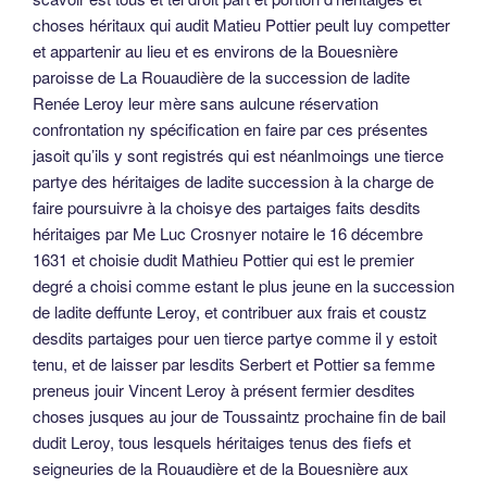
choses héritaux qui audit Matieu Pottier peult luy competter
et appartenir au lieu et es environs de la Bouesnière
paroisse de La Rouaudière de la succession de ladite
Renée Leroy leur mère sans aulcune réservation
confrontation ny spécification en faire par ces présentes
jasoit qu’ils y sont registrés qui est néanlmoings une tierce
partye des héritaiges de ladite succession à la charge de
faire poursuivre à la choisye des partaiges faits desdits
héritaiges par Me Luc Crosnyer notaire le 16 décembre
1631 et choisie dudit Mathieu Pottier qui est le premier
degré a choisi comme estant le plus jeune en la succession
de ladite deffunte Leroy, et contribuer aux frais et coustz
desdits partaiges pour uen tierce partye comme il y estoit
tenu, et de laisser par lesdits Serbert et Pottier sa femme
preneus jouir Vincent Leroy à présent fermier desdites
choses jusques au jour de Toussaintz prochaine fin de bail
dudit Leroy, tous lesquels héritaiges tenus des fiefs et
seigneuries de la Rouaudière et de la Bouesnière aux