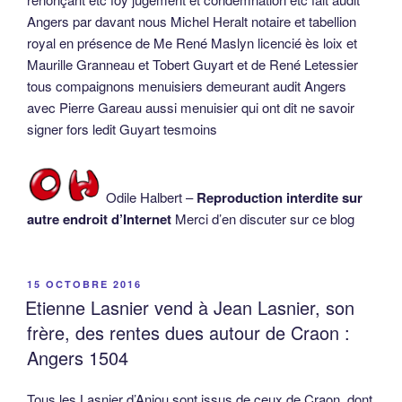
Angers par davant nous Michel Heralt notaire et tabellion
royal en présence de Me René Maslyn licencié ès loix et
Maurille Granneau et Tobert Guyart et de René Letessier
tous compaignons menuisiers demeurant audit Angers
avec Pierre Gareau aussi menuisier qui ont dit ne savoir
signer fors ledit Guyart tesmoins
Odile Halbert –
Reproduction interdite sur
autre endroit d’Internet
Merci d’en discuter sur ce blog
PUBLIÉ
15 OCTOBRE 2016
LE
Etienne Lasnier vend à Jean Lasnier, son
frère, des rentes dues autour de Craon :
Angers 1504
Tous les Lasnier d’Anjou sont issus de ceux de Craon, dont