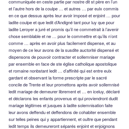
communiquée en ceste partie par nostre dit st père en l’un
et l’autre hors de la coulpe … et autres … par eulx commis
en ce que dessus après leur avoir imposé et enjoint … pour
ladite coulpe et que ledit d’Andigné tant pour luy que pour
ladite Leroyer a juré et promis qu’il ne commetrait à l’avenir
chose semblable et ne … pour le commettre et qu’ils n’ont
comme … après en avoir plus facilement dispense, et au
moyen de ce leur avons de la susdite auctorité dispensé et
dispensons de pouvoir contracter et sollemniser mariage
par ensemble en face de ste église catholique apostolique
et romaine nonbstant ledit … d’affinité qui est entre eulx
gardant et observant la forme prescripte par le sacré
concile de Trente et leur promettons après avoir sollemnisé
ledit mariage de demeurer librement et … en iceluy, déclaré
et déclarons les enfants provenus et qui proviendront dudit
mariage légitimes et jusques à ladite solemnisation faite
leur avons deffendu et deffendons de cohabiter ensemble
sur telles peines qui y appartiennent, et oultre que pendant
ledit temps ils demeureront séparés enjoint et enjoignons