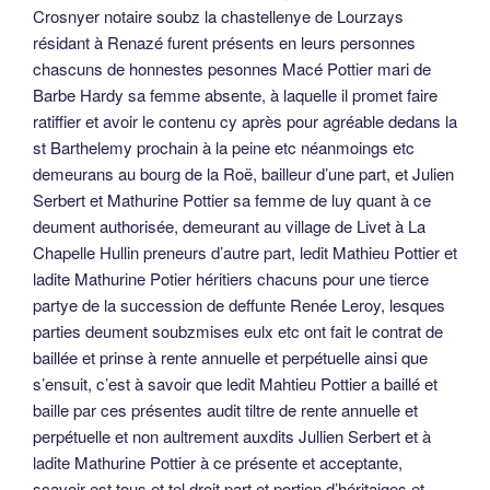
Crosnyer notaire soubz la chastellenye de Lourzays
résidant à Renazé furent présents en leurs personnes
chascuns de honnestes pesonnes Macé Pottier mari de
Barbe Hardy sa femme absente, à laquelle il promet faire
ratiffier et avoir le contenu cy après pour agréable dedans la
st Barthelemy prochain à la peine etc néanmoings etc
demeurans au bourg de la Roë, bailleur d’une part, et Julien
Serbert et Mathurine Pottier sa femme de luy quant à ce
deument authorisée, demeurant au village de Livet à La
Chapelle Hullin preneurs d’autre part, ledit Mathieu Pottier et
ladite Mathurine Potier héritiers chacuns pour une tierce
partye de la succession de deffunte Renée Leroy, lesques
parties deument soubzmises eulx etc ont fait le contrat de
baillée et prinse à rente annuelle et perpétuelle ainsi que
s’ensuit, c’est à savoir que ledit Mahtieu Pottier a baillé et
baille par ces présentes audit tiltre de rente annuelle et
perpétuelle et non aultrement auxdits Jullien Serbert et à
ladite Mathurine Pottier à ce présente et acceptante,
scavoir est tous et tel droit part et portion d’héritaiges et