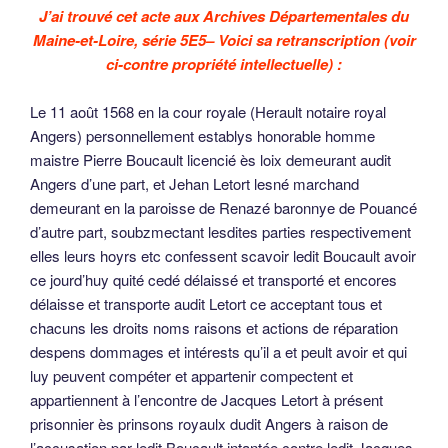
J’ai trouvé cet acte aux Archives Départementales du
Maine-et-Loire, série 5E5– Voici sa retranscription (voir
ci-contre propriété intellectuelle) :
Le 11 août 1568 en la cour royale (Herault notaire royal
Angers) personnellement establys honorable homme
maistre Pierre Boucault licencié ès loix demeurant audit
Angers d’une part, et Jehan Letort lesné marchand
demeurant en la paroisse de Renazé baronnye de Pouancé
d’autre part, soubzmectant lesdites parties respectivement
elles leurs hoyrs etc confessent scavoir ledit Boucault avoir
ce jourd’huy quité cedé délaissé et transporté et encores
délaisse et transporte audit Letort ce acceptant tous et
chacuns les droits noms raisons et actions de réparation
despens dommages et intérests qu’il a et peult avoir et qui
luy peuvent compéter et appartenir compectent et
appartiennent à l’encontre de Jacques Letort à présent
prisonnier ès prinsons royaulx dudit Angers à raison de
l’accusation par ledit Boucault intantée contre ledit Jacques