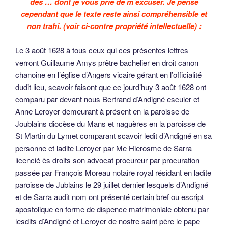
des … dont je vous prie de m’excuser. Je pense
cependant que le texte reste ainsi compréhensible et
non trahi. (voir ci-contre propriété intellectuelle) :
Le 3 août 1628 à tous ceux qui ces présentes lettres
verront Guillaume Amys prêtre bachelier en droit canon
chanoine en l’église d’Angers vicaire gérant en l’officialité
dudit lieu, scavoir faisont que ce jourd’huy 3 août 1628 ont
comparu par devant nous Bertrand d’Andigné escuier et
Anne Leroyer demeurant à présent en la paroisse de
Joublains diocèse du Mans et naguères en la paroisse de
St Martin du Lymet comparant scavoir ledit d’Andigné en sa
personne et ladite Leroyer par Me Hierosme de Sarra
licencié ès droits son advocat procureur par procuration
passée par François Moreau notaire royal résidant en ladite
paroisse de Jublains le 29 juillet dernier lesquels d’Andigné
et de Sarra audit nom ont présenté certain bref ou escript
apostolique en forme de dispence matrimoniale obtenu par
lesdits d’Andigné et Leroyer de nostre saint père le pape