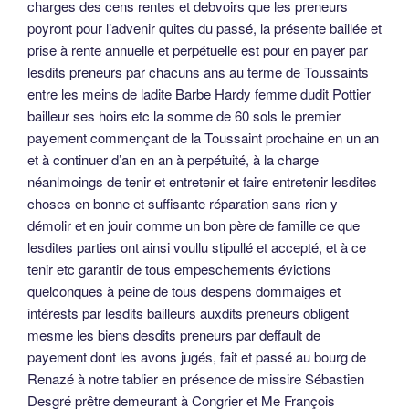
charges des cens rentes et debvoirs que les preneurs
poyront pour l’advenir quites du passé, la présente baillée et
prise à rente annuelle et perpétuelle est pour en payer par
lesdits preneurs par chacuns ans au terme de Toussaints
entre les meins de ladite Barbe Hardy femme dudit Pottier
bailleur ses hoirs etc la somme de 60 sols le premier
payement commençant de la Toussaint prochaine en un an
et à continuer d’an en an à perpétuité, à la charge
néanlmoings de tenir et entretenir et faire entretenir lesdites
choses en bonne et suffisante réparation sans rien y
démolir et en jouir comme un bon père de famille ce que
lesdites parties ont ainsi voullu stipullé et accepté, et à ce
tenir etc garantir de tous empeschements évictions
quelconques à peine de tous despens dommaiges et
intérests par lesdits bailleurs auxdits preneurs obligent
mesme les biens desdits preneurs par deffault de
payement dont les avons jugés, fait et passé au bourg de
Renazé à notre tablier en présence de missire Sébastien
Desgré prêtre demeurant à Congrier et Me François