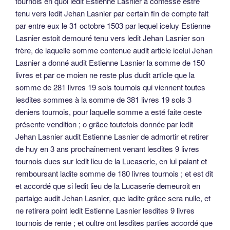
tournois en quoi ledit Estienne Lasnier a confessé estre
tenu vers ledit Jehan Lasnier par certain fin de compte fait
par entre eux le 31 octobre 1503 par lequel iceluy Estienne
Lasnier estoit demouré tenu vers ledit Jehan Lasnier son
frère, de laquelle somme contenue audit article icelui Jehan
Lasnier a donné audit Estienne Lasnier la somme de 150
livres et par ce moien ne reste plus dudit article que la
somme de 281 livres 19 sols tournois qui viennent toutes
lesdites sommes à la somme de 381 livres 19 sols 3
deniers tournois, pour laquelle somme a esté faite ceste
présente vendition ; o grâce toutefois donnée par ledit
Jehan Lasnier audit Estienne Lasnier de admortir et retirer
de huy en 3 ans prochainement venant lesdites 9 livres
tournois dues sur ledit lieu de la Lucaserie, en lui paiant et
remboursant ladite somme de 180 livres tournois ; et est dit
et accordé que si ledit lieu de la Lucaserie demeuroit en
partaige audit Jehan Lasnier, que ladite grâce sera nulle, et
ne retirera point ledit Estienne Lasnier lesdites 9 livres
tournois de rente ; et oultre ont lesdites parties accordé que