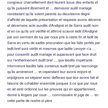
congneux charnellement dont feurent issus des enfants et
qu’ils puissent librement et … demeurer audit mariage
nonobstant qu’ils soient parents au deuxiesme degré
d’affinité de laquelle présentation et requeste avons décerné
et décernons acte auxdits d’Andigné et de Sarra audit nom
et en ce qu’ils ont vériffié et affirmé scavoir ledit d’Andigné
par son serment de luy par nous pris à ceste fin et ledit de
Sarra en vertu de sadite procuration que les faits portés par
ledit bref sont vérité et mesmes que ladite Leroyer n’a …
pour consentir audit mariage et auparavant que face droit
sur l’entherinement dudit bref … que lesdits impétrants
informeront lesdits faits contenus audit bref par tesmoings
qu’ils amèneront … et cependant leur avons enjoint et
enjoignons se séparer avec deffense que leur avons fait et
faisons de cohabiter ensemble jusques à ce que par nous
en ait esté ordonné sur les preuves qui en appartiennent,
donné à Angers par nous … commissaire et juge de … en
cette partie de nostre st père