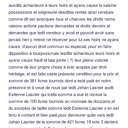
auxdits achacteurs à leurs hoirs et ayans cause la saisine
possessions et seigneurie desdites rentes ainsi vendues
comme dit est avecques tous et chacuns les droits noms
raisons actions pactions demandes et droits devoirs et
demandes que ledit vendeur y avoit et pouvoit avoir sans
jamais rien y retenir ne réserver pour lui ses hoirs ne ayans
cause, d’aucun droit commun ou especial, pour en faire
disposition à tousjoursmais lesdits achacteurs leurs hoirs et
ayans cause hault et bas jointe ( ?) leur pleine volonté
comme de leur propre chose à eulx acquise par droit
héritaige, et est faite ceste présente vendition pour le prix et
somme de 381 livres tournois dont a esté paié en notre
présence et à veue de nous par ledit Jehan Lasnier audit
Estienne Lasnier qui icelle somme a eue et receue la
somme de 100 livres tournois en monnaie de douzains et
du sourplus de ladite somme ledit Estienne Lasnier s’en est
tenu à contant et bien paié pour demeurer quite vers ledit
Jehan Lasnier de la somme de 421 livres 19 sols 3 deniers