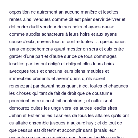
opposition ne autrement an aucune manière et lesdites
rentes ainsi vendues comme dit est paier servir délivrer et
deffendre dudit vendeur de ses hoirs et ayans cause
comme auxdits achacteurs à leurs hoirs et aux ayans
cause d’eulx, envers tous et contre toutes … quelconques
sans empeschemens quant mestier en sera et eulx entre
garder d’une part et d’autre sur ce de tous dommages
lesdites parties ont obligé et obligent elles leurs hoirs
avecques tous et chacuns leurs biens meubles et
immeubles présents et avenir quels qu’ils soient,
renonczant par davant nous quant à ce, toutes et chacunes
les choses qui tant de fait de droit que de coustume
pourroient estre à cest fait contraires ; et oultre sont
demourez quites les ungs vers les autres lesdits sires
Jehan et Estienne les Lasniers de tous les affaires qu’ils ont
eu affaire ensemble jusques à aujourd’huy ; et de tout ce
que dessus est dit tenir et accomplir sans jamais leur
encontre en aucune manière, sont tenues lesdites parties