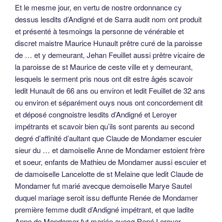
Et le mesme jour, en vertu de nostre ordonnance cy
dessus lesdits d’Andigné et de Sarra audit nom ont produit
et présenté à tesmoings la personne de vénérable et
discret maistre Maurice Hunault prêtre curé de la paroisse
de … et y demeurant, Jehan Feuillet aussi prêtre vicaire de
la paroisse de st Maurice de ceste ville et y demeurant,
lesquels le serment pris nous ont dit estre âgés scavoir
ledit Hunault de 66 ans ou environ et ledit Feuillet de 32 ans
ou environ et séparément ouys nous ont concordement dit
et déposé congnoistre lesdits d’Andigné et Leroyer
impétrants et scavoir bien qu’ils sont parents au second
degré d’affinité d’aultant que Claude de Mondamer escuier
sieur du … et damoiselle Anne de Mondamer estoient frère
et soeur, enfants de Mathieu de Mondamer aussi escuier et
de damoiselle Lancelotte de st Melaine que ledit Claude de
Mondamer fut marié avecque demoiselle Marye Sautel
duquel mariage seroit issu deffunte Renée de Mondamer
première femme dudit d’Andigné impétrant, et que ladite
Anne de Mondamer fut mariée avecq René Leroyer