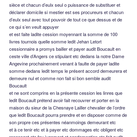
sièce et chacun d’eulx seul o puissance de substituer et
déclarer domicile si mestier est ses procureurs et chacun
d’eulx seul avec tout pouvoir de tout ce que dessus et de
ce qui s’en veult appuyer
et est faite ladite cession moyennant la somme de 100
livres tournois quelle somme ledit Jehan Letort
cessionnaire a promys bailler et payer audit Boucault en
ceste ville d’Angers ce stipulant etc dedans la notre Dame
Angevine prochainement venant à faulte de payer ladite
somme dedans ledit temps le présent accord demeurera et
demeure nul et comme non fait si bon semble audit
Boucault
et ne sont comprins en la présente cession les linres que
ledit Boucault prétend avoir fait recouvrer et porter en la
maison du sieur de la Chesnaye Lailler chevalier de l’ordre
que ledit Boucault pourra prendre et en disposer comme de
son propre ces présentes néanmoings demeurant etc
et à ce tenir etc et à payer etc dommages etc obligent etc
renonçant etc foy jugement et condemnation etc fait audit