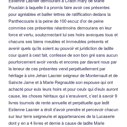
Estienne Lasnier demourant à Craon mary de Marie
Pouslain à laquelle il a promis faire avoir ces présentes
pour agréables et bailler lettres de ratiffication dedans la
Panthecouste à la peine de 100 escuz d’or de peine
commise ces présentes néantmoins demourans en leur
force et vertu, soubzmectant lui ses hoirs avecques tous et
chacuns ses biens meubles et immeubles présents et
avenir quels qu’ils soient au pouvoir et juridiction de ladite
cour quant à cest fait, confesse de son bon gré sans aucun
pourforcement avoir vendu et encores par davant nous par
la teneur de ces présentes vend perpétuellement par
héritage à sire Jehan Lasnier seigneur de Monternault et de
Saincte Jame et à Marie Regnaulde son espouse qui ont
achacté pour eulx leurs hoirs et pour ceulx qui d’eulx auront
cause, les choses héritaux qui s’ensuivent, c’est à savoir 9
livres tournois de rente annuelle et perpétuelle que ledit
Estienne Lasnier a droit d’avoir prendre et percevoir chacun
sur leur terre seigneurie et appartenances de la Lucaserie
dont y en a 4 livres et demie à cause de ladite Marie