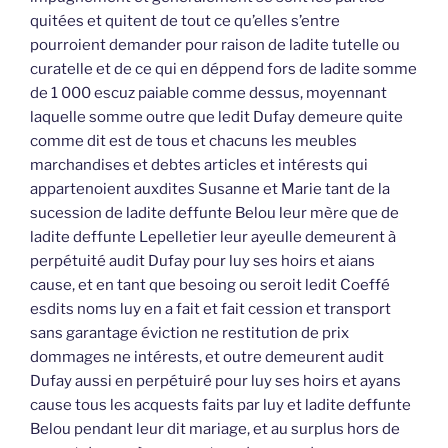
quitées et quitent de tout ce qu’elles s’entre
pourroient demander pour raison de ladite tutelle ou
curatelle et de ce qui en déppend fors de ladite somme
de 1 000 escuz paiable comme dessus, moyennant
laquelle somme outre que ledit Dufay demeure quite
comme dit est de tous et chacuns les meubles
marchandises et debtes articles et intérests qui
appartenoient auxdites Susanne et Marie tant de la
sucession de ladite deffunte Belou leur mère que de
ladite deffunte Lepelletier leur ayeulle demeurent à
perpétuité audit Dufay pour luy ses hoirs et aians
cause, et en tant que besoing ou seroit ledit Coeffé
esdits noms luy en a fait et fait cession et transport
sans garantage éviction ne restitution de prix
dommages ne intérests, et outre demeurent audit
Dufay aussi en perpétuiré pour luy ses hoirs et ayans
cause tous les acquests faits par luy et ladite deffunte
Belou pendant leur dit mariage, et au surplus hors de