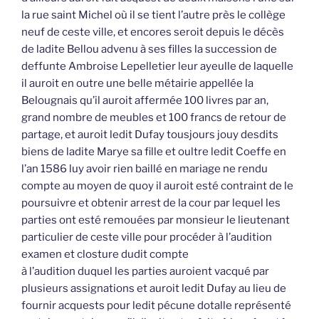
la rue saint Michel où il se tient l’autre près le collège
neuf de ceste ville, et encores seroit depuis le décès
de ladite Bellou advenu à ses filles la succession de
deffunte Ambroise Lepelletier leur ayeulle de laquelle
il auroit en outre une belle métairie appellée la
Belougnais qu’il auroit affermée 100 livres par an,
grand nombre de meubles et 100 francs de retour de
partage, et auroit ledit Dufay tousjours jouy desdits
biens de ladite Marye sa fille et oultre ledit Coeffe en
l’an 1586 luy avoir rien baillé en mariage ne rendu
compte au moyen de quoy il auroit esté contraint de le
poursuivre et obtenir arrest de la cour par lequel les
parties ont esté remouées par monsieur le lieutenant
particulier de ceste ville pour procéder à l’audition
examen et closture dudit compte
à l’audition duquel les parties auroient vacqué par
plusieurs assignations et auroit ledit Dufay au lieu de
fournir acquests pour ledit pécune dotalle représenté