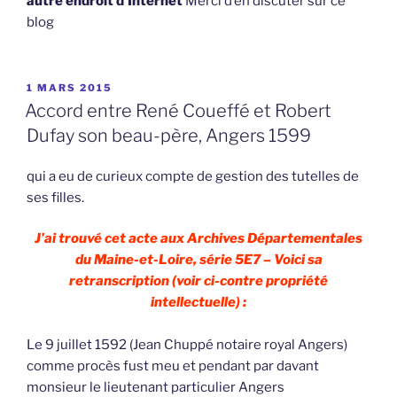
autre endroit d’Internet
Merci d’en discuter sur ce
blog
PUBLIÉ
1 MARS 2015
LE
Accord entre René Coueffé et Robert
Dufay son beau-père, Angers 1599
qui a eu de curieux compte de gestion des tutelles de
ses filles.
J’ai trouvé cet acte aux Archives Départementales
du Maine-et-Loire, série 5E7 – Voici sa
retranscription (voir ci-contre propriété
intellectuelle) :
Le 9 juillet 1592 (Jean Chuppé notaire royal Angers)
comme procès fust meu et pendant par davant
monsieur le lieutenant particulier Angers