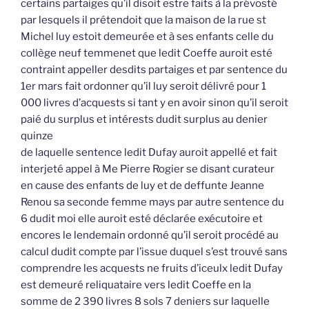
certains partaiges qu’il disoit estre faits à la prévosté
par lesquels il prétendoit que la maison de la rue st
Michel luy estoit demeurée et à ses enfants celle du
collège neuf temmenet que ledit Coeffe auroit esté
contraint appeller desdits partaiges et par sentence du
1er mars fait ordonner qu’il luy seroit délivré pour 1
000 livres d’acquests si tant y en avoir sinon qu’il seroit
paié du surplus et intérests dudit surplus au denier
quinze
de laquelle sentence ledit Dufay auroit appellé et fait
interjeté appel à Me Pierre Rogier se disant curateur
en cause des enfants de luy et de deffunte Jeanne
Renou sa seconde femme mays par autre sentence du
6 dudit moi elle auroit esté déclarée exécutoire et
encores le lendemain ordonné qu’il seroit procédé au
calcul dudit compte par l’issue duquel s’est trouvé sans
comprendre les acquests ne fruits d’iceulx ledit Dufay
est demeuré reliquataire vers ledit Coeffe en la
somme de 2 390 livres 8 sols 7 deniers sur laquelle