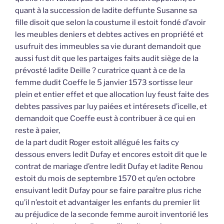
quant à la succession de ladite deffunte Susanne sa
fille disoit que selon la coustume il estoit fondé d’avoir
les meubles deniers et debtes actives en propriété et
usufruit des immeubles sa vie durant demandoit que
aussi fust dit que les partaiges faits audit siège de la
prévosté ladite Deille ? curatrice quant à ce de la
femme dudit Coeffe le 5 janvier 1573 sortisse leur
plein et entier effet et que allocation luy feust faite des
debtes passives par luy paiées et intéresets d’icelle, et
demandoit que Coeffe eust à contribuer à ce qui en
reste à paier,
de la part dudit Roger estoit allégué les faits cy
dessous envers ledit Dufay et encores estoit dit que le
contrat de mariage d’entre ledit Dufay et ladite Renou
estoit du mois de septembre 1570 et qu’en octobre
ensuivant ledit Dufay pour se faire paraître plus riche
qu’il n’estoit et advantaiger les enfants du premier lit
au préjudice de la seconde femme auroit inventorié les