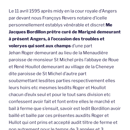
Le 11 avril 1595 après midy en la cour royale d’Angers
par devant nous Françoys Revers notaire d’icelle
personnellement establys vénérable et discret
Me
Jacques Bordillon prêtre curé de Marigné demeurant
à présent Angers, à l’occasion des troubles et
voleryes qui sont aux champs
d’une part
Jehan Roger demeurant au lieu de la Menaudière
paroisse de monsieur St Michel près l’abbaye de Roue
et René Houllot demeurant au village de la Cheneye
dite paroisse de St Michel d’autre part
soubzmettant lesdites parties respectivement elles
leurs hoirs etc mesmes lesdits Roger et Houllot
chacun d’eulx seul et pour le tout sans division etc
confessent avoir fait et font entre elles le marché et
bail à ferme que s’ensuit, savoir est ledit Bordillon avoir
baillé et baille par ces présentes auxdits Roger et
Hullot qui ont prins et accepté audit tiltre de ferme et
non autrement pour le temps de 3 années et 3