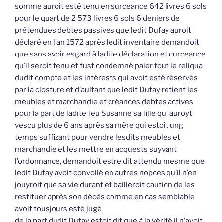
somme auroit esté tenu en surceance 642 livres 6 sols
pour le quart de 2 573 livres 6 sols 6 deniers de
prétendues debtes passives que ledit Dufay auroit
déclaré en l’an 1572 après ledit inventaire demandoit
que sans avoir esgard à ladite déclaration et curceance
qu’il seroit tenu et fust condemné paier tout le reliqua
dudit compte et les intérests qui avoit esté réservés
par la closture et d’aultant que ledit Dufay retient les
meubles et marchandie et créances debtes actives
pour la part de ladite feu Susanne sa fille qui auroyt
vescu plus de 6 ans après sa mère qui estoit ung
temps suffizant pour vendre lesdits meubles et
marchandie et les mettre en acquests suyvant
l’ordonnance, demandoit estre dit attendu mesme que
ledit Dufay avoit convollé en autres nopces qu’il n’en
jouyroit que sa vie durant et bailleroit caution de les
restituer après son décès comme en cas semblable
avoit tousjours esté jugé
de la part dudit Dufay estoit dit que à la vérité il n’avoit