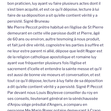
bon praticien, luy ayant vu faire plusieurs actes dont il
s’est bien acquité, et est ce qu’il dépoise, lecture à lui
faire de sa déposition a sit qu’elle contient vérité y a
persisté. Signé Bruneau
Me Pierre Peccot prêtre habitué en l’église de St Pierre
demeurant en cette ville paroisse dudit st Pierre, âgé
de 60 ans ou environ, aultre tesmoing à nous produit,
et fait juré dire vérité, cognoistre les parties à suffire et
ne leur estre parent ni allié, dépose que ledit Roger est
de la religion catholique apostolique et romaine luy
ayant vue fréquenter plusieurs fois l’église et
sacrement d’icelle et entendre la sainte messe et qu’il
est aussi de bonne vie moeurs et conversation, et est
tout ce qu’il dépose, lecture à luy faite de sa déposition
a dit qu’elle contient vérité y a persisté. Signé P. Peccot
Par devant nous Louis Boylesve conseiller du roy en
ses conseils, lieutenant général en la sénéchaussée
d’Anjou siège présdial d’Angers, a comparu en
personne Me Marin Roger notaire demeurant à Craon,