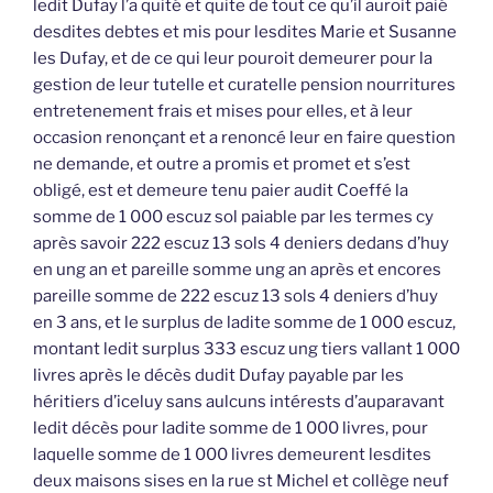
ledit Dufay l’a quité et quite de tout ce qu’il auroit paié
desdites debtes et mis pour lesdites Marie et Susanne
les Dufay, et de ce qui leur pouroit demeurer pour la
gestion de leur tutelle et curatelle pension nourritures
entretenement frais et mises pour elles, et à leur
occasion renonçant et a renoncé leur en faire question
ne demande, et outre a promis et promet et s’est
obligé, est et demeure tenu paier audit Coeffé la
somme de 1 000 escuz sol paiable par les termes cy
après savoir 222 escuz 13 sols 4 deniers dedans d’huy
en ung an et pareille somme ung an après et encores
pareille somme de 222 escuz 13 sols 4 deniers d’huy
en 3 ans, et le surplus de ladite somme de 1 000 escuz,
montant ledit surplus 333 escuz ung tiers vallant 1 000
livres après le décès dudit Dufay payable par les
héritiers d’iceluy sans aulcuns intérests d’auparavant
ledit décès pour ladite somme de 1 000 livres, pour
laquelle somme de 1 000 livres demeurent lesdites
deux maisons sises en la rue st Michel et collège neuf