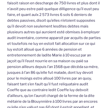
faisoit raison en descharge de 750 livres et plus dont il
n’avoit peu estre paié quelque dilligence qu’il eust peu
faire, et quant aulx 2 573 livres 6 sols 6 deniers de
debtes passives, disoit qu’elles n’etoient supposées
qu’il devoit non seulement lesdites debtes mais
plusieurs autres qui auroient esté obmises à employer
audit inventaire, comme apparoit par acquits de parties
et toutefois ne luy en estoit fait allocation sur ce qui
luy estoit alloué que 6 années de pension et
entretennement de ladite Marie à 10 escuz par an
jaçoit qu’il l’eust nourrie en sa maison ou paié sa
pension ailleurs depuis l’an 1568 que décéda sa mère,
jusques à l’an 86 qu’elle fut malade, dont luy devoit
pour le moings estre alloué 100 livres par an quoy,
faisant tant s’en fault qu’il fust reliquataire audit
Coeffe que au contraire ledit Coeffe luy debvoit
d’ailleurs, qu’on l’auroit chargé de la ferme de la dite
métairie de la Blouynnière à 100 livres par an encores
qu’elle n’en vallust pas 60 dont il estoit appellant, et