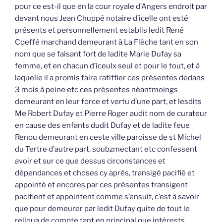
pour ce est-il que en la cour royale d’Angers endroit par
devant nous Jean Chuppé notaire d’icelle ont esté
présents et personnellement establis ledit René
Coeffé marchand demeurant à La Flèche tant en son
nom que se faisant fort de ladite Marie Dufay sa
femme, et en chacun d’iceulx seul et pour le tout, et à
laquelle il a promis faire ratiffier ces présentes dedans
3 mois à peine etc ces présentes néantmoings
demeurant en leur force et vertu d’une part, et lesdits
Me Robert Dufay et Pierre Roger audit nom de curateur
en cause des enfants dudit Dufay et de ladite feue
Renou demeurant en ceste ville paroisse de st Michel
du Tertre d’autre part, soubzmectant etc confessent
avoir et sur ce que dessus circonstances et
dépendances et choses cy après, transigé pacifié et
appointé et encores par ces présentes transigent
pacifient et appointent comme s’ensuit, c’est à savoir
que pour demeurer par ledit Dufay quite de tout le
reliqua de compte tant en principal que intérests