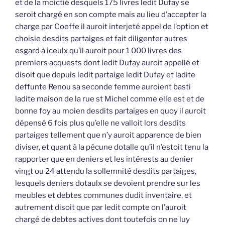
et de la moictié desquels 175 livres ledit Dufay se
seroit chargé en son compte mais au lieu d’accepter la
charge par Coeffe il auroit interjeté appel de l’option et
choisie desdits partaiges et fait diligenter autres
esgard à iceulx qu’il auroit pour 1 000 livres des
premiers acquests dont ledit Dufay auroit appellé et
disoit que depuis ledit partaige ledit Dufay et ladite
deffunte Renou sa seconde femme auroient basti
ladite maison de la rue st Michel comme elle est et de
bonne foy au moien desdits partaiges en quoy il auroit
dépensé 6 fois plus qu’elle ne valloit lors desdits
partaiges tellement que n’y auroit apparence de bien
diviser, et quant à la pécune dotalle qu’il n’estoit tenu la
rapporter que en deniers et les intérests au denier
vingt ou 24 attendu la sollemnité desdits partaiges,
lesquels deniers dotaulx se devoient prendre sur les
meubles et debtes communes dudit inventaire, et
autrement disoit que par ledit compte on l’auroit
chargé de debtes actives dont toutefois on ne luy