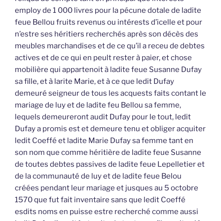
employ de 1 000 livres pour la pécune dotale de ladite
feue Bellou fruits revenus ou intérests d’icelle et pour
n’estre ses héritiers recherchés après son décès des
meubles marchandises et de ce qu’il a receu de debtes
actives et de ce qui en peult rester à paier, et chose
mobilière qui appartenoit à ladite feue Susanne Dufay
sa fille, et à larite Marie, et à ce que ledit Dufay
demeuré seigneur de tous les acquests faits contant le
mariage de luy et de ladite feu Bellou sa femme,
lequels demeureront audit Dufay pour le tout, ledit
Dufay a promis est et demeure tenu et obliger acquiter
ledit Coeffé et ladite Marie Dufay sa femme tant en
son nom que comme héritière de ladite feue Susanne
de toutes debtes passives de ladite feue Lepelletier et
de la communauté de luy et de ladite feue Belou
créées pendant leur mariage et jusques au 5 octobre
1570 que fut fait inventaire sans que ledit Coeffé
esdits noms en puisse estre recherché comme aussi