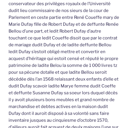
conservateur des privilèges royaulx de l’Université
dudit lieu commissaire de nos sieurs de la cour de
Parlement en ceste partie entre René Coueffe mary de
Marie Dufay fille de Robert Dufay et de deffunte Renée
Bellou d’une part, et ledit Robert Dufay d’autre
touchant ce que ledit Coueffe disoit que par le contrat
de mariage dudit Dufay et de ladite deffunte Bellou
ledit Dufay s’estoit obligé mettre et convertir en
acquest d’héritage qui estoit censé et réputé le propre
patrimoine de ladite Belou la somme de 1 000 livres tz
pour sa pécune dotalle et que ladite Bellou seroit
décédée dès l’an 1568 relaissant deux enfants d’elle et
dudit Dufay scavoir ladite Marye femme dudit Coeffe
et deffunte Susanne Dufay sa soeur lors duquel décès
il y avoit plusieurs bons meubles et grand nombre de
marchandise et debtes actives en la maison dudit
Dufay dont il auroit disposé à sa volonté sans faire
inventaire jusques au cinquiesme d’octobre 1570,
d’ailleurs auroit fait acquest de deulx maisons l’une sur