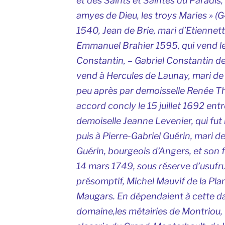
et des Saints et Saintes du Paradis,
amyes de Dieu, les troys Maries » (
1540, Jean de Brie, mari d’Etiennett
Emmanuel Brahier 1595, qui vend le
Constantin, – Gabriel Constantin d
vend à Hercules de Launay, mari d
peu après par demoisselle Renée Thy
accord concly le 15 juillet 1692 entr
demoiselle Jeanne Levenier, qui fut 
puis à Pierre-Gabriel Guérin, mari d
Guérin, bourgeois d’Angers, et son fi
14 mars 1749, sous réserve d’usufruit
présomptif, Michel Mauvif de la Pla
Maugars. En dépendaient à cette dat
domaine,les métairies de Montriou, 