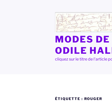
Aller
au
contenu
principal
MODES DE 
ODILE HA
cliquez sur le titre de l'articl
ÉTIQUETTE :
ROUGER