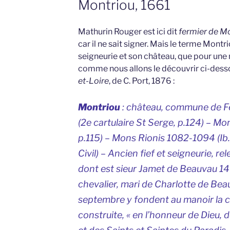
Montriou, 1661
Mathurin Rouger est ici dit
fermier de M
car il ne sait signer. Mais le terme Montr
seigneurie et son château, que pour un
comme nous allons le découvrir ci-desso
et-Loire
, de C. Port, 1876 :
Montriou
: château, commune de F
(2e cartulaire St Serge, p.124) –
Mon
p.115) –
Mons Rionis
1082-1094 (Ib.
Civil) – Ancien fief et seigneurie, r
dont est sieur Jamet de Beauvau 14
chevalier, mari de Charlotte de Beau
septembre y fondent au manoir la 
construite, « en l’honneur de Dieu, 