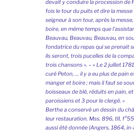
devait y conduire la procession de Fe
fois le tour du puits et dire la mess
seigneur à son tour, après la messe, 
boire, en même temps que l’assistanc
Beauvau, Beauvau, Beauvau
, en so
fondatrice du repas qui se prenait s
ils seront, trois pucelles de la com
trois chansons ». – « Le 2 juillet 1781
curé Peton, … il y a eu plus de pain 
manger et boire ; mais il faut se souv
boisseaux de blé, réduits en pain, et
paroissiens et 3 pour le clergé. »
Berthe a conservé un dessin du chât
leur restauration. Mss. 896, tII, f°5
aussi été donnée (Angers, 1864, in-