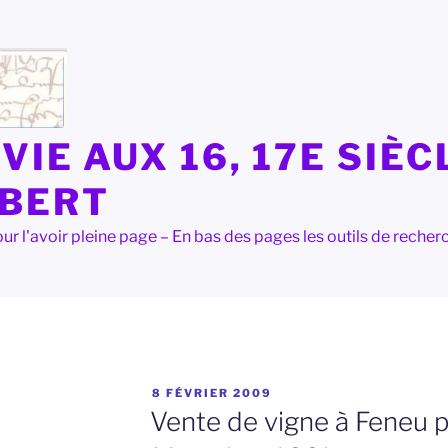
VIE AUX 16, 17E SIÈC
LBERT
e pour l'avoir pleine page – En bas des pages les outils de rec
PUBLIÉ
8 FÉVRIER 2009
LE
Vente de vigne à Feneu 