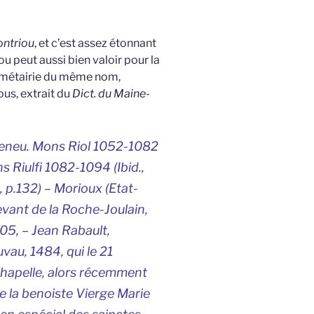
ontriou
, et c’est assez étonnant
iou peut aussi bien valoir pour la
e métairie du même nom,
us, extrait du
Dict. du Maine-
eneu.
Mons Riol
1052-1082
s Riulfi
1082-1094 (Ibid.,
, p.132) –
Morioux
(Etat-
elevant de la Roche-Joulain,
05, – Jean Rabault,
vau, 1484, qui le 21
chapelle, alors récemment
de la benoiste Vierge Marie