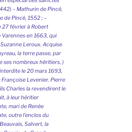
 en espécial des sainctes
G442) – Mathurin de Pincé,
e de Pincé, 1552 ; –
 27 février à Robert
e Varennes en 1663, qui
e Suzanne Leroux. Acquise
reau, la terre passe, par
e ses nombreux héritiers, )
interdite le 20 mars 1693,
e Françoise Levenier. Pierre
ls Charles la revendirent le
, à leur héritier
nte, mari de Renée
e, outre l’enclos du
Beauvais, Salvert, la