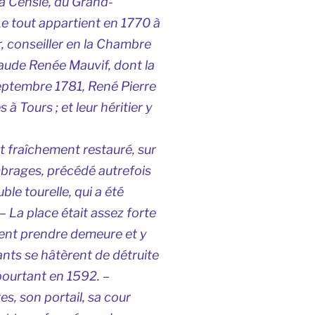
a Censie, du Grand-
 Le tout appartient en 1770 à
r, conseiller en la Chambre
aude Renée Mauvif, dont la
septembre 1781, René Pierre
à Tours ; et leur héritier y
t fraîchement restauré, sur
ombrages, précédé autrefois
le tourelle, qui a été
– La place était assez forte
sent prendre demeure et y
ants se hâtèrent de détruite
 pourtant en 1592. –
es, son portail, sa cour