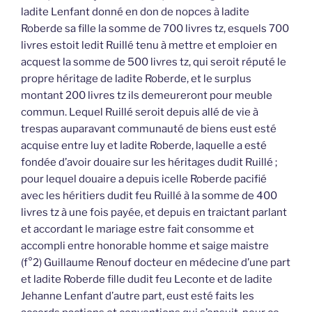
ladite Lenfant donné en don de nopces à ladite
Roberde sa fille la somme de 700 livres tz, esquels 700
livres estoit ledit Ruillé tenu à mettre et emploier en
acquest la somme de 500 livres tz, qui seroit réputé le
propre héritage de ladite Roberde, et le surplus
montant 200 livres tz ils demeureront pour meuble
commun. Lequel Ruillé seroit depuis allé de vie à
trespas auparavant communauté de biens eust esté
acquise entre luy et ladite Roberde, laquelle a esté
fondée d’avoir douaire sur les héritages dudit Ruillé ;
pour lequel douaire a depuis icelle Roberde pacifié
avec les héritiers dudit feu Ruillé à la somme de 400
livres tz à une fois payée, et depuis en traictant parlant
et accordant le mariage estre fait consomme et
accompli entre honorable homme et saige maistre
(f°2) Guillaume Renouf docteur en médecine d’une part
et ladite Roberde fille dudit feu Leconte et de ladite
Jehanne Lenfant d’autre part, eust esté faits les