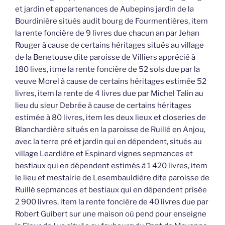
et jardin et appartenances de Aubepins jardin de la
Bourdinière situés audit bourg de Fourmentières, item
la rente foncière de 9 livres due chacun an par Jehan
Rouger à cause de certains héritages situés au village
de la Benetouse dite paroisse de Villiers apprécié à
180 lives, itme la rente foncière de 52 sols due par la
veuve Morel à cause de certains héritages estimée 52
livres, item la rente de 4 livres due par Michel Talin au
lieu du sieur Debrée à cause de certains héritages
estimée à 80 livres, item les deux lieux et closeries de
Blanchardière situés en la paroisse de Ruillé en Anjou,
avec la terre pré et jardin qui en dépendent, situés au
village Leardière et Espinard vignes sepmances et
bestiaux qui en dépendent estimés à 1 420 livres, item
le lieu et mestairie de Lesembauldière dite paroisse de
Ruillé sepmances et bestiaux qui en dépendent prisée
2 900 livres, item la rente foncière de 40 livres due par
Robert Guibert sur une maison où pend pour enseigne