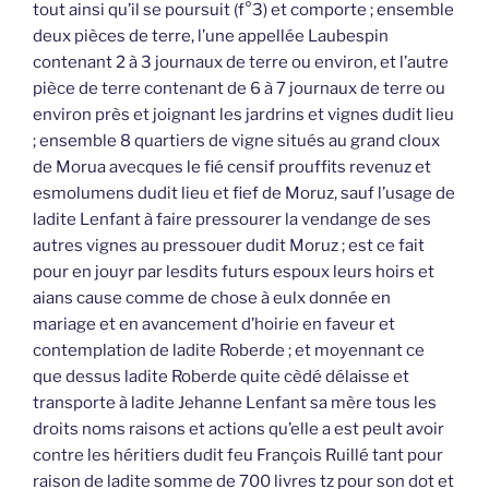
tout ainsi qu’il se poursuit (f°3) et comporte ; ensemble
deux pièces de terre, l’une appellée Laubespin
contenant 2 à 3 journaux de terre ou environ, et l’autre
pièce de terre contenant de 6 à 7 journaux de terre ou
environ près et joignant les jardrins et vignes dudit lieu
; ensemble 8 quartiers de vigne situés au grand cloux
de Morua avecques le fié censif prouffits revenuz et
esmolumens dudit lieu et fief de Moruz, sauf l’usage de
ladite Lenfant à faire pressourer la vendange de ses
autres vignes au pressouer dudit Moruz ; est ce fait
pour en jouyr par lesdits futurs espoux leurs hoirs et
aians cause comme de chose à eulx donnée en
mariage et en avancement d’hoirie en faveur et
contemplation de ladite Roberde ; et moyennant ce
que dessus ladite Roberde quite cèdé délaisse et
transporte à ladite Jehanne Lenfant sa mère tous les
droits noms raisons et actions qu’elle a est peult avoir
contre les héritiers dudit feu François Ruillé tant pour
raison de ladite somme de 700 livres tz pour son dot et