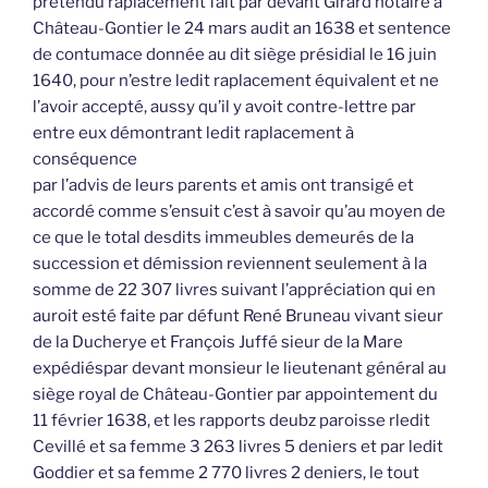
prétendu raplacement fait par devant Girard notaire à
Château-Gontier le 24 mars audit an 1638 et sentence
de contumace donnée au dit siège présidial le 16 juin
1640, pour n’estre ledit raplacement équivalent et ne
l’avoir accepté, aussy qu’il y avoit contre-lettre par
entre eux démontrant ledit raplacement à
conséquence
par l’advis de leurs parents et amis ont transigé et
accordé comme s’ensuit c’est à savoir qu’au moyen de
ce que le total desdits immeubles demeurés de la
succession et démission reviennent seulement à la
somme de 22 307 livres suivant l’appréciation qui en
auroit esté faite par défunt René Bruneau vivant sieur
de la Ducherye et François Juffé sieur de la Mare
expédiéspar devant monsieur le lieutenant général au
siège royal de Château-Gontier par appointement du
11 février 1638, et les rapports deubz paroisse rledit
Cevillé et sa femme 3 263 livres 5 deniers et par ledit
Goddier et sa femme 2 770 livres 2 deniers, le tout