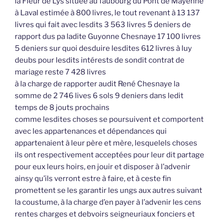
la Fleur de Lys située au faubourg du Pont de Mayenne
à Laval estimée à 800 livres, le tout revenant à 13 137
livres qui fait avec lesdits 3 563 livres 5 deniers de
rapport dus pa ladite Guyonne Chesnaye 17 100 livres
5 deniers sur quoi desduire lesdites 612 livres à luy
deubs pour lesdits intérests de sondit contrat de
mariage reste 7 428 livres
à la charge de rapporter audit René Chesnaye la
somme de 2 746 lives 6 sols 9 deniers dans ledit
temps de 8 jouts prochains
comme lesdites choses se poursuivent et comportent
avec les appartenances et dépendances qui
appartenaient à leur père et mère, lesquelels choses
ils ont respectivement acceptées pour leur dit partage
pour eux leurs hoirs, en jouir et disposer à l’advenir
ainsy qu’ils verront estre à faire, et à ceste fin
promettent se les garantir les ungs aux autres suivant
la coustume, à la charge d’en payer à l’advenir les cens
rentes charges et debvoirs seigneuriaux fonciers et