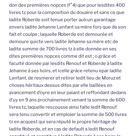
don des premières nopces (f°4) que pour lesdites 400
livres tz pour la composition du douaire et sans ce que
ladite Roberde soit tenue porter aulcun garantage
envers ladite Jehanne Lenfant sa mère fors que de son
fait et coulpe ; laquelle Roberde est demourée et
demoure quicte vers ladite Jehanne sa mère etc de
ladite somme de 700 livres tz à elle donnée en ses
dites premières nopces comme dit est ; o grâce et
faculté donnée par lesdits Renouf et Roberde à ladite
Jehanne à ses hoirs, et icelle grâce retenu epar ladite
Lenfant, de resmerer et retirer ledit lieu de Moruz et
choses héritaux dessus dites par elle baillées en
avancement d’oyre en leur paiant et reffondant dedans
d’uy en 9 ans prochainement venant la somme de 600
livres tz, laquelle rescousse ainsi faite ledit Renouf
sera tenu convertir et emploier la somme de 500 livres
tz en acquest qui sera réputé le propre héritage de
ladite Roberde, et en cas de default a ledit Renouf