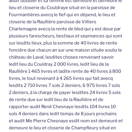
audit Goddier et sa femme est demeuré et demeure le
lieu et closerie du Couldraye situé en la paroisse de
Fourmantières avecq le fief qui en dépend, le lieu et
closerie de la Raullière paroisse de Villiers
Charlemagne avecq la rente de bled qui y est deue par
plusieurs farescheurs, bestiaux et sepmances qui sont
sur lesdits lieux, plus la somme de 40 livres de rente
foncière due chacun an sur une maison située soubz le
château de Laval, lesdites choses renvenant savoir
ledit lieu du Couldray 2 000 livres, ledit lieu de la
Raullière 1 465 livres et ladite rente de 40 livres à 800
livres, le tout revenant à 4 265 livres qui fait avecq
lesdits 2 710 livres 7 sols 2 deniers, 6 975 livres 7 sols
2 deniers, à la charge de payer lesdites 24 livres 5 sols
de rente due sur ledit lieu de la Raullière et de
rapporter audit René Chesnaye lesdits 104 livres 10
sols 4 deniers dans ledit temps de 8 jours prochains
et audit Me Pierre Chesnaye esdit nom est demeuré et
demeure le lieu et closerie de Champfleury situé en