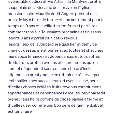
à vénérable et discret Me Adrian du Moulynet prêtre
chappelain de la viscairie desservye en l’église
monsieur saint Maurille dudit Angers présent qui a
prins de luy à tiltre de ferme et non aultrement pour le
temps de 9 ans et cueillettes entières et parfaites
commenczans à la Toussaints prochaine et finissans
lesdits 9 abs à pareil jour iceulx révolus
lesdits lieux de la Jouberdière quartier et demy de
vigne cy dessus mentionnés avec toutes et chacunes
leurs appartenances et dépendances et tous autres
droits fruits profitz revenus et esmolumens qui en
sont et déppendent sans aulcune chose d’icelle
stipende ou prestymonie en retenir ne réserver par
ledit bailleur ses successeurs et ayans cause, pour
d’icelles choses baillées fruits revenus esmolumens
appartenances et dépendances d’icelles jouyr par ledit
preneur ses hoirs comme de chose baillée à ferme et
d’icelles user comme ung bon père de famille doibt et
est tenu faire