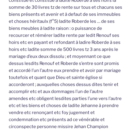
constitué et constitue à ladite Roberde à ses hoirs la
somme de 30 livres tz de rente sur tous et chacuns ses
biens présents et avenir et à defaut de ses immeubles
et choses héritaulx (f°5) ladite Roberde les … de ses
biens meubles à ladite raison : o puissance de
recourcer et rémérer ladite rente par ledit Renouf ses
hoirs etc en payant et refondant à ladire Roberde à ses
hoirs etc ladite somme de 500 livres tz 3 ans après le
mariage d’eux deux dissolu ; et moyennant ce que
dessus lesdits Renouf et Roberde s’entre sont promis
et accordé l’un l’autre eux prendre et avoir par mariage
toutefois et quant que Dieu et sainte église si
accorderont ; auxquelles choses dessus dites tenir et
accomplir etc et aux dommages l’un de l’autre
amendes etc obligent lesdites parties l’une vers l’autre
etc et les biens et choses de ladite Jehanne à prendre
vendre etc renonçant etc foy jugement et
condemnation etc présents ad ce vénérable et
circonspecte personne missire Jehan Champion