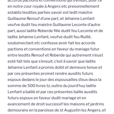
accords pactions et conventions qui s’ensuit, pour ce
en notre cour royale à Angers etc presonnellement
establiz lesdites parties savoir est ledit maistre
Guillaume Renouf d’une part, et Jehanne Lenfant
veufve dudit feu maistre Guillaume Leconte d’autre
part, aussi ladite Roberde fille dudit feu Leconte et de
ladite Jehanne Lenfant, veufve dudit feu Ruillé,
soubzmectant etc confesse avoir fait les accords
pactions et conventions en faveur du mariage futur
entre lesdits Renouf et Roberde qui autrement n’eust
esté fait tels que s’ensuit, c’est à savoir que ladite
Jehanne Lenfant a promis doibt et demeure tenue et
par ces présentes promet rendre auxdits futurs
espoux dedans le jour des espousailles d’eux deux la
somme de 500 livres tz, oultre du jourd’huy ladite
Lenfant a baillé et par ces présentes baille auxdits
futurs espoux en faveur dudit mariage et en
avancement de droit successif les maisons et jardrins
demourans en la paroisse de st Augustin lez Angers, et