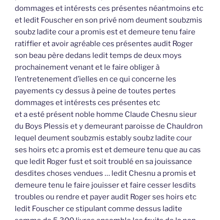
dommages et intérests ces présentes néantmoins etc
et ledit Fouscher en son privé nom deument soubzmis
soubz ladite cour a promis est et demeure tenu faire
ratiffier et avoir agréable ces présentes audit Roger
son beau père dedans ledit temps de deux moys
prochainement venant et le faire obliger à
l’entretenement d’ielles en ce qui concerne les
payements cy dessus à peine de toutes pertes
dommages et intérests ces présentes etc
et a esté présent noble homme Claude Chesnu sieur
du Boys Plessis et y demeurant paroisse de Chauldron
lequel deument soubzmis estably soubz ladite cour
ses hoirs etc a promis est et demeure tenu que au cas
que ledit Roger fust et soit troublé en sa jouissance
desdites choses vendues … ledit Chesnu a promis et
demeure tenu le faire jouisser et faire cesser lesdits
troubles ou rendre et payer audit Roger ses hoirs etc
ledit Fouscher ce stipulant comme dessus ladite