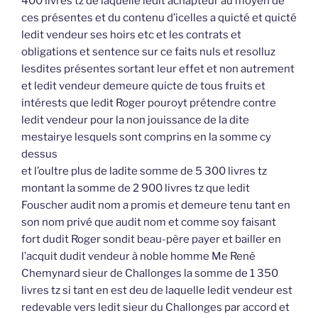
400 livres tz de laquelle ledit achapteur au moyen de
ces présentes et du contenu d’icelles a quicté et quicté
ledit vendeur ses hoirs etc et les contrats et
obligations et sentence sur ce faits nuls et resolluz
lesdites présentes sortant leur effet et non autrement
et ledit vendeur demeure quicte de tous fruits et
intérests que ledit Roger pouroyt prétendre contre
ledit vendeur pour la non jouissance de la dite
mestairye lesquels sont comprins en la somme cy
dessus
et l’oultre plus de ladite somme de 5 300 livres tz
montant la somme de 2 900 livres tz que ledit
Fouscher audit nom a promis et demeure tenu tant en
son nom privé que audit nom et comme soy faisant
fort dudit Roger sondit beau-père payer et bailler en
l’acquit dudit vendeur à noble homme Me René
Chemynard sieur de Challonges la somme de 1 350
livres tz si tant en est deu de laquelle ledit vendeur est
redevable vers ledit sieur du Challonges par accord et