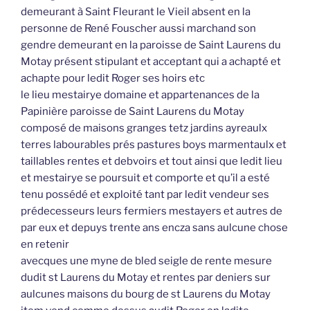
demeurant à Saint Fleurant le Vieil absent en la
personne de René Fouscher aussi marchand son
gendre demeurant en la paroisse de Saint Laurens du
Motay présent stipulant et acceptant qui a achapté et
achapte pour ledit Roger ses hoirs etc
le lieu mestairye domaine et appartenances de la
Papinière paroisse de Saint Laurens du Motay
composé de maisons granges tetz jardins ayreaulx
terres labourables prés pastures boys marmentaulx et
taillables rentes et debvoirs et tout ainsi que ledit lieu
et mestairye se poursuit et comporte et qu’il a esté
tenu possédé et exploité tant par ledit vendeur ses
prédecesseurs leurs fermiers mestayers et autres de
par eux et depuys trente ans encza sans aulcune chose
en retenir
avecques une myne de bled seigle de rente mesure
dudit st Laurens du Motay et rentes par deniers sur
aulcunes maisons du bourg de st Laurens du Motay