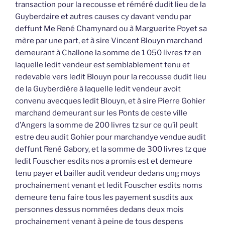
transaction pour la recousse et réméré dudit lieu de la
Guyberdaire et autres causes cy davant vendu par
deffunt Me René Chamynard ou à Marguerite Poyet sa
mère par une part, et à sire Vincent Blouyn marchand
demeurant à Challone la somme de 1 050 livres tz en
laquelle ledit vendeur est semblablement tenu et
redevable vers ledit Blouyn pour la recousse dudit lieu
de la Guyberdière à laquelle ledit vendeur avoit
convenu avecques ledit Blouyn, et à sire Pierre Gohier
marchand demeurant sur les Ponts de ceste ville
d’Angers la somme de 200 livres tz sur ce qu’il peult
estre deu audit Gohier pour marchandye vendue audit
deffunt René Gabory, et la somme de 300 livres tz que
ledit Fouscher esdits nos a promis est et demeure
tenu payer et bailler audit vendeur dedans ung moys
prochainement venant et ledit Fouscher esdits noms
demeure tenu faire tous les payement susdits aux
personnes dessus nommées dedans deux mois
prochainement venant à peine de tous despens