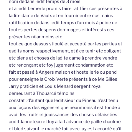
nom dedans ledit temps de 3 mois
et a ledit Lemerle promis faire ratiffier ces présentes à
ladite dame de Vaulx et en fournir entre nos mains
ratiffication dedans ledit temps d’un mois à peine de
toutes pertes despens dommages et intérests ces
présentes néanmoins etc
tout ce que dessus stipulé et accepté par les parties et
esdits noms respectivement, et à ce tenir etc obligent
etc biens et choses de ladite dame à prendre vendre
etc renonçant etc foy jugement condamnation etc
fait et passé à Angers maison et hostellerie ou pend
pour enseigne la Croix Verte présents à ce Me Gilles
Jarry praticien et Louis Menard sergent royal
demeurant à Thouarcé témoins
constat : d’autant que ledit sieur du Pineau n’est tenu
aux façons des vignes et que néanmoins il est fondé à
avoir les fruits et jouissances des choses délaissées
audit Janneteau et luy a fait advance de paille chaulme
et bled suivant le marché fait avec luy est accordé qu’il