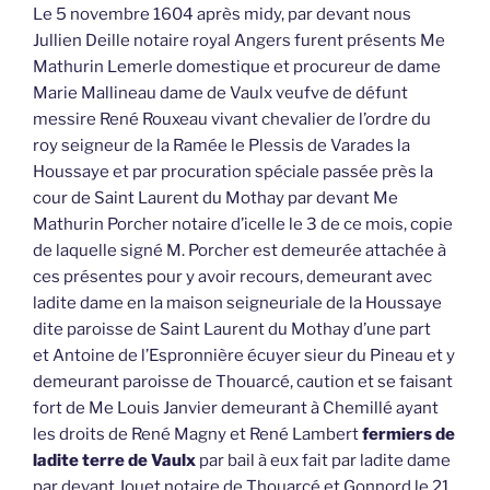
Le 5 novembre 1604 après midy, par devant nous
Jullien Deille notaire royal Angers furent présents Me
Mathurin Lemerle domestique et procureur de dame
Marie Mallineau dame de Vaulx veufve de défunt
messire René Rouxeau vivant chevalier de l’ordre du
roy seigneur de la Ramée le Plessis de Varades la
Houssaye et par procuration spéciale passée près la
cour de Saint Laurent du Mothay par devant Me
Mathurin Porcher notaire d’icelle le 3 de ce mois, copie
de laquelle signé M. Porcher est demeurée attachée à
ces présentes pour y avoir recours, demeurant avec
ladite dame en la maison seigneuriale de la Houssaye
dite paroisse de Saint Laurent du Mothay d’une part
et Antoine de l’Espronnière écuyer sieur du Pineau et y
demeurant paroisse de Thouarcé, caution et se faisant
fort de Me Louis Janvier demeurant à Chemillé ayant
les droits de René Magny et René Lambert
fermiers de
ladite terre de Vaulx
par bail à eux fait par ladite dame
par devant Jouet notaire de Thouarcé et Gonnord le 21