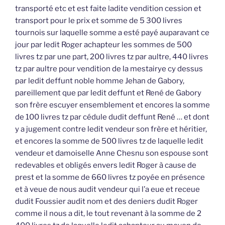
transporté etc et est faite ladite vendition cession et
transport pour le prix et somme de 5 300 livres
tournois sur laquelle somme a esté payé auparavant ce
jour par ledit Roger achapteur les sommes de 500
livres tz par une part, 200 livres tz par aultre, 440 livres
tz par aultre pour vendition de la mestairye cy dessus
par ledit deffunt noble homme Jehan de Gabory,
pareillement que par ledit deffunt et René de Gabory
son frère escuyer ensemblement et encores la somme
de 100 livres tz par cédule dudit deffunt René … et dont
y a jugement contre ledit vendeur son frère et héritier,
et encores la somme de 500 livres tz de laquelle ledit
vendeur et damoiselle Anne Chesnu son espouse sont
redevables et obligés envers ledit Roger à cause de
prest et la somme de 660 livres tz poyée en présence
et à veue de nous audit vendeur qui l’a eue et receue
dudit Foussier audit nom et des deniers dudit Roger
comme il nous a dit, le tout revenant à la somme de 2