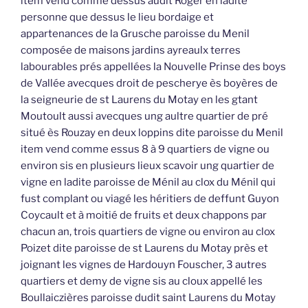
item vend comme dessus audit Roger en ladite
personne que dessus le lieu bordaige et
appartenances de la Grusche paroisse du Menil
composée de maisons jardins ayreaulx terres
labourables prés appellées la Nouvelle Prinse des boys
de Vallée avecques droit de pescherye ès boyères de
la seigneurie de st Laurens du Motay en les gtant
Moutoult aussi avecques ung aultre quartier de pré
situé ès Rouzay en deux loppins dite paroisse du Menil
item vend comme essus 8 à 9 quartiers de vigne ou
environ sis en plusieurs lieux scavoir ung quartier de
vigne en ladite paroisse de Ménil au clox du Ménil qui
fust complant ou viagé les héritiers de deffunt Guyon
Coycault et à moitié de fruits et deux chappons par
chacun an, trois quartiers de vigne ou environ au clox
Poizet dite paroisse de st Laurens du Motay près et
joignant les vignes de Hardouyn Fouscher, 3 autres
quartiers et demy de vigne sis au cloux appellé les
Boullaiczières paroisse dudit saint Laurens du Motay