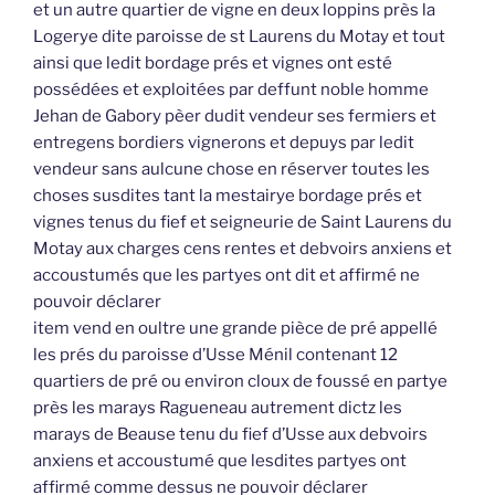
et un autre quartier de vigne en deux loppins près la
Logerye dite paroisse de st Laurens du Motay et tout
ainsi que ledit bordage prés et vignes ont esté
possédées et exploitées par deffunt noble homme
Jehan de Gabory pèer dudit vendeur ses fermiers et
entregens bordiers vignerons et depuys par ledit
vendeur sans aulcune chose en réserver toutes les
choses susdites tant la mestairye bordage prés et
vignes tenus du fief et seigneurie de Saint Laurens du
Motay aux charges cens rentes et debvoirs anxiens et
accoustumés que les partyes ont dit et affirmé ne
pouvoir déclarer
item vend en oultre une grande pièce de pré appellé
les prés du paroisse d’Usse Ménil contenant 12
quartiers de pré ou environ cloux de foussé en partye
près les marays Ragueneau autrement dictz les
marays de Beause tenu du fief d’Usse aux debvoirs
anxiens et accoustumé que lesdites partyes ont
affirmé comme dessus ne pouvoir déclarer