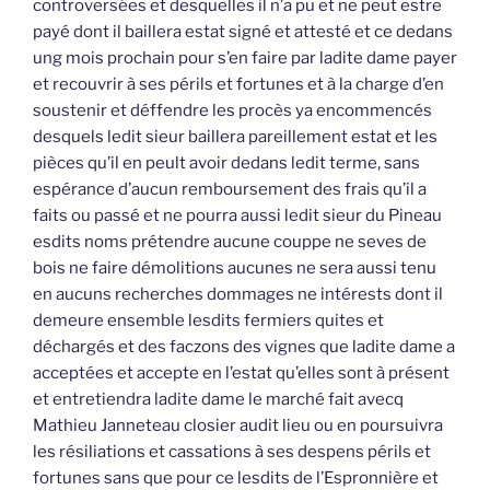
controversées et desquelles il n’a pu et ne peut estre
payé dont il baillera estat signé et attesté et ce dedans
ung mois prochain pour s’en faire par ladite dame payer
et recouvrir à ses périls et fortunes et à la charge d’en
soustenir et déffendre les procès ya encommencés
desquels ledit sieur baillera pareillement estat et les
pièces qu’il en peult avoir dedans ledit terme, sans
espérance d’aucun remboursement des frais qu’il a
faits ou passé et ne pourra aussi ledit sieur du Pineau
esdits noms prétendre aucune couppe ne seves de
bois ne faire démolitions aucunes ne sera aussi tenu
en aucuns recherches dommages ne intérests dont il
demeure ensemble lesdits fermiers quites et
déchargés et des faczons des vignes que ladite dame a
acceptées et accepte en l’estat qu’elles sont à présent
et entretiendra ladite dame le marché fait avecq
Mathieu Janneteau closier audit lieu ou en poursuivra
les résiliations et cassations à ses despens périls et
fortunes sans que pour ce lesdits de l’Espronnière et