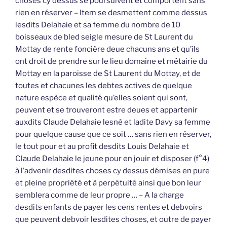
choses cy dessus se poursuivent et comportent sans
rien en réserver – Item se desmettent comme dessus
lesdits Delahaie et sa femme du nombre de 10
boisseaux de bled seigle mesure de St Laurent du
Mottay de rente foncière deue chacuns ans et qu’ils
ont droit de prendre sur le lieu domaine et métairie du
Mottay en la paroisse de St Laurent du Mottay, et de
toutes et chacunes les debtes actives de quelque
nature espèce et qualité qu’elles soient qui sont,
peuvent et se trouveront estre deues et appartenir
auxdits Claude Delahaie lesné et ladite Davy sa femme
pour quelque cause que ce soit … sans rien en réserver,
le tout pour et au profit desdits Louis Delahaie et
Claude Delahaie le jeune pour en jouir et disposer (f°4)
à l’advenir desdites choses cy dessus démises en pure
et pleine propriété et à perpétuité ainsi que bon leur
semblera comme de leur propre … – A la charge
desdits enfants de payer les cens rentes et debvoirs
que peuvent debvoir lesdites choses, et outre de payer