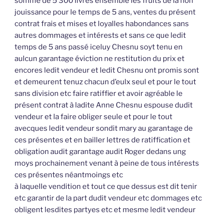
somme de 5 300 livres ensemble les fruits de la non
jouissance pour le temps de 5 ans, ventes du présent
contrat frais et mises et loyalles habondances sans
autres dommages et intérests et sans ce que ledit
temps de 5 ans passé iceluy Chesnu soyt tenu en
aulcun garantage éviction ne restitution du prix et
encores ledit vendeur et ledit Chesnu ont promis sont
et demeurent tenuz chacun d’eulx seul et pour le tout
sans division etc faire ratiffier et avoir agréable le
présent contrat à ladite Anne Chesnu espouse dudit
vendeur et la faire obliger seule et pour le tout
avecques ledit vendeur sondit mary au garantage de
ces présentes et en bailler lettres de ratiffication et
obligation audit garantage audit Roger dedans ung
moys prochainement venant à peine de tous intérests
ces présentes néantmoings etc
à laquelle vendition et tout ce que dessus est dit tenir
etc garantir de la part dudit vendeur etc dommages etc
obligent lesdites partyes etc et mesme ledit vendeur