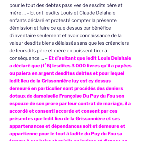
pour le tout des debtes passives de sesdits père et
mère … – Et ont lesdits Louis et Claude Delahaie
enfants déclaré et protesté compter la présente
démission et faire ce que dessus par bénéfice
d’inventaire seulement et avoir connaissance de la
valeur desdits biens délaissés sans que les créanciers
de leursdits père et mère en puissent tirer à
conséquence … –
Et d’aultant que ledit Louis Delahaie
a déclaré que (f°6) lesdites 3 000 livres qu’il a payées
ou paiera en argent desdites debtes et pour lequel
ledit lieu de la Grissonnière luy est cy dessus
demeuré en particulier sont procédés des deniers
dotaux de damoiselle Françoise Du Puy du Fou son
espouze de son prore par leur contrat de mariage, il a
accordé et consenti accorde et consent par ces
présentes que ledit lieu de la Grissonnière et ses
appartenances et dépendances soit et demeure et
appartienne pour le tout à ladite du Puy du Fou sa