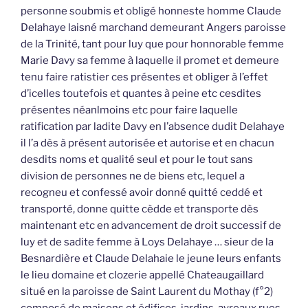
personne soubmis et obligé honneste homme Claude
Delahaye laisné marchand demeurant Angers paroisse
de la Trinité, tant pour luy que pour honnorable femme
Marie Davy sa femme à laquelle il promet et demeure
tenu faire ratistier ces présentes et obliger à l’effet
d’icelles toutefois et quantes à peine etc cesdites
présentes néanlmoins etc pour faire laquelle
ratification par ladite Davy en l’absence dudit Delahaye
il l’a dès à présent autorisée et autorise et en chacun
desdits noms et qualité seul et pour le tout sans
division de personnes ne de biens etc, lequel a
recogneu et confessé avoir donné quitté ceddé et
transporté, donne quitte cèdde et transporte dès
maintenant etc en advancement de droit successif de
luy et de sadite femme à Loys Delahaye … sieur de la
Besnardière et Claude Delahaie le jeune leurs enfants
le lieu domaine et clozerie appellé Chateaugaillard
situé en la paroisse de Saint Laurent du Mothay (f°2)
composé de maisons et édifices, jardins, ayreaux rues