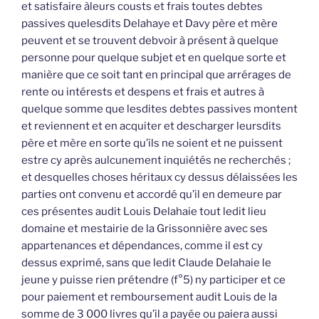
et satisfaire àleurs cousts et frais toutes debtes
passives quelesdits Delahaye et Davy père et mère
peuvent et se trouvent debvoir à présent à quelque
personne pour quelque subjet et en quelque sorte et
manière que ce soit tant en principal que arrérages de
rente ou intérests et despens et frais et autres à
quelque somme que lesdites debtes passives montent
et reviennent et en acquiter et descharger leursdits
père et mère en sorte qu’ils ne soient et ne puissent
estre cy après aulcunement inquiétés ne recherchés ;
et desquelles choses héritaux cy dessus délaissées les
parties ont convenu et accordé qu’il en demeure par
ces présentes audit Louis Delahaie tout ledit lieu
domaine et mestairie de la Grissonnière avec ses
appartenances et dépendances, comme il est cy
dessus exprimé, sans que ledit Claude Delahaie le
jeune y puisse rien prétendre (f°5) ny participer et ce
pour paiement et remboursement audit Louis de la
somme de 3 000 livres qu’il a payée ou paiera aussi