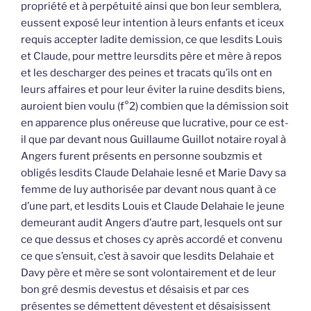
propriété et à perpétuité ainsi que bon leur semblera,
eussent exposé leur intention à leurs enfants et iceux
requis accepter ladite demission, ce que lesdits Louis
et Claude, pour mettre leursdits père et mère à repos
et les descharger des peines et tracats qu’ils ont en
leurs affaires et pour leur éviter la ruine desdits biens,
auroient bien voulu (f°2) combien que la démission soit
en apparence plus onéreuse que lucrative, pour ce est-
il que par devant nous Guillaume Guillot notaire royal à
Angers furent présents en personne soubzmis et
obligés lesdits Claude Delahaie lesné et Marie Davy sa
femme de luy authorisée par devant nous quant à ce
d’une part, et lesdits Louis et Claude Delahaie le jeune
demeurant audit Angers d’autre part, lesquels ont sur
ce que dessus et choses cy après accordé et convenu
ce que s’ensuit, c’est à savoir que lesdits Delahaie et
Davy père et mère se sont volontairement et de leur
bon gré desmis devestus et désaisis et par ces
présentes se démettent dévestent et désaisissent