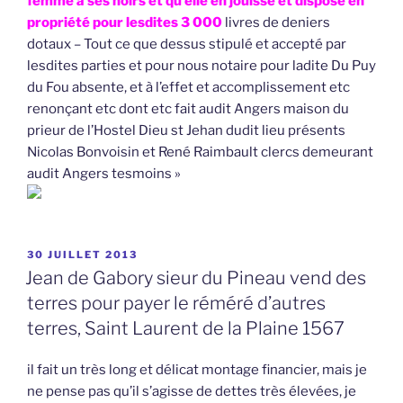
femme à ses hoirs et qu’elle en jouisse et dispose en
propriété pour lesdites 3 000
livres de deniers
dotaux – Tout ce que dessus stipulé et accepté par
lesdites parties et pour nous notaire pour ladite Du Puy
du Fou absente, et à l’effet et accomplissement etc
renonçant etc dont etc fait audit Angers maison du
prieur de l’Hostel Dieu st Jehan dudit lieu présents
Nicolas Bonvoisin et René Raimbault clercs demeurant
audit Angers tesmoins »
PUBLIÉ
30 JUILLET 2013
LE
Jean de Gabory sieur du Pineau vend des
terres pour payer le réméré d’autres
terres, Saint Laurent de la Plaine 1567
il fait un très long et délicat montage financier, mais je
ne pense pas qu’il s’agisse de dettes très élevées, je