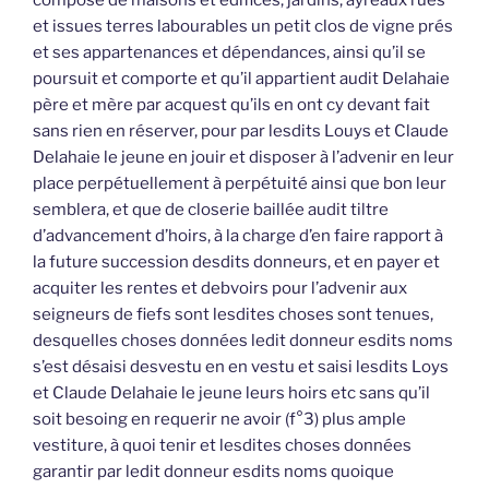
et issues terres labourables un petit clos de vigne prés
et ses appartenances et dépendances, ainsi qu’il se
poursuit et comporte et qu’il appartient audit Delahaie
père et mère par acquest qu’ils en ont cy devant fait
sans rien en réserver, pour par lesdits Louys et Claude
Delahaie le jeune en jouir et disposer à l’advenir en leur
place perpétuellement à perpétuité ainsi que bon leur
semblera, et que de closerie baillée audit tiltre
d’advancement d’hoirs, à la charge d’en faire rapport à
la future succession desdits donneurs, et en payer et
acquiter les rentes et debvoirs pour l’advenir aux
seigneurs de fiefs sont lesdites choses sont tenues,
desquelles choses données ledit donneur esdits noms
s’est désaisi desvestu en en vestu et saisi lesdits Loys
et Claude Delahaie le jeune leurs hoirs etc sans qu’il
soit besoing en requerir ne avoir (f°3) plus ample
vestiture, à quoi tenir et lesdites choses données
garantir par ledit donneur esdits noms quoique