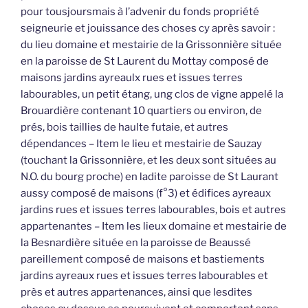
pour tousjoursmais à l’advenir du fonds propriété
seigneurie et jouissance des choses cy après savoir :
du lieu domaine et mestairie de la Grissonnière située
en la paroisse de St Laurent du Mottay composé de
maisons jardins ayreaulx rues et issues terres
labourables, un petit étang, ung clos de vigne appelé la
Brouardière contenant 10 quartiers ou environ, de
prés, bois taillies de haulte futaie, et autres
dépendances – Item le lieu et mestairie de Sauzay
(touchant la Grissonnière, et les deux sont situées au
N.O. du bourg proche) en ladite paroisse de St Laurant
aussy composé de maisons (f°3) et édifices ayreaux
jardins rues et issues terres labourables, bois et autres
appartenantes – Item les lieux domaine et mestairie de
la Besnardière située en la paroisse de Beaussé
pareillement composé de maisons et bastiements
jardins ayreaux rues et issues terres labourables et
près et autres appartenances, ainsi que lesdites