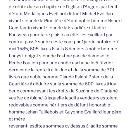
de rente due au chapitre de l’église d’Angers par ledit
défunt Me Jacques Eveillard défunt Michel Eveillard
vivant sieur de la Pinelière défunt noble homme Robert
Constantin vivant sieur de la Fraudière et ladite
Rousseau pour faire plaisir auxdits les Eveillard par
contrat passé soubz ceste cour par Quetin notairele 7
mai 1585, 608 livres 6 sols 8 deniers à noble homme
Louys Lebigot sieur de Fastine pari de damoselle
Renée Foullon pour une année escheue le 5 février
dernier de la rente à elle due et de la somme de 301
livres que noble homme Claude Eslant ? sieur de la
Courtière à déduire sur la somme de 600 livres à luy
deue comme ayant les droits de Suzanne de Glatigné
veufve de (blanc) à laquelle lesdits vendeurs estoient
redevables comme héritiers de défunt honorable
homme Jehan Taillebois et Guyonne Eveillard leur père
et mère
revenant lesdites sommes cy dessus à ladite somme