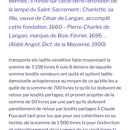
Rennes ; il fonde sur cette terre l’entretien de
la lampe du Saint-Sacrement ; Charlotte, sa
fille, veuve de César de Langan, accomplit
cette fondation, 1660 – Pierre-Charles de
Langan, marquis de Bois-Février, 1696 …
(Abbé Angot,
Dict. de la Mayenne,
1900)
transporte etc ladite vendition faite moyennant la
somme de 3 158 livres 6 sols 8 deniers de laquelle
somme lesdits vendeurs ont quité et quitent ladite
damoiselle achapteresse au moyen de ce qu’elle les a
quité de la somme de 700 livres tz qu’ils lui doibvent de
retour par lesdits partages, et promet acquiter de la
somme de 50 livres par une part qu’ils doibvent
pareillement de retour par lesdits partages à Claude
Foucault tant pour luy que pour ses cohéritiers en sa
testée, de la somme de 1 500 livres tz pour l’extinction
et admortissement de la somme de six vingt livres tz