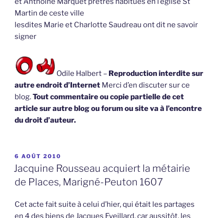
et Anthoine Marquet prêtres habitués en l’église St
Martin de ceste ville
lesdites Marie et Charlotte Saudreau ont dit ne savoir
signer
Odile Halbert –
Reproduction interdite sur
autre endroit d’Internet
Merci d’en discuter sur ce
blog.
Tout commentaire ou copie partielle de cet
article sur autre blog ou forum ou site va à l’encontre
du droit d’auteur.
PUBLIÉ
6 AOÛT 2010
LE
Jacquine Rousseau acquiert la métairie
de Places, Marigné-Peuton 1607
Cet acte fait suite à celui d’hier, qui était les partages
en 4 des biens de Jacques Eveillard, car aussitôt, les