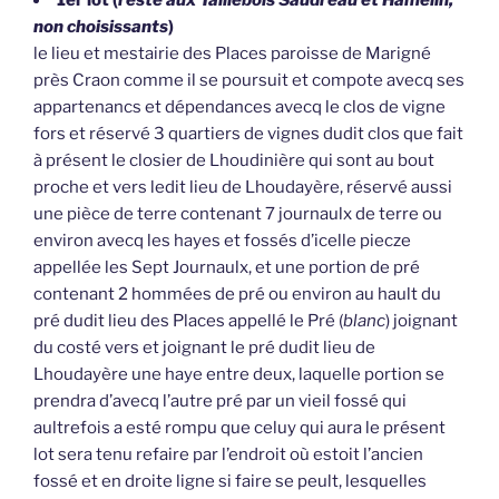
non choisissants
)
le lieu et mestairie des Places paroisse de Marigné
près Craon comme il se poursuit et compote avecq ses
appartenancs et dépendances avecq le clos de vigne
fors et réservé 3 quartiers de vignes dudit clos que fait
à présent le closier de Lhoudinière qui sont au bout
proche et vers ledit lieu de Lhoudayère, réservé aussi
une pièce de terre contenant 7 journaulx de terre ou
environ avecq les hayes et fossés d’icelle piecze
appellée les Sept Journaulx, et une portion de pré
contenant 2 hommées de pré ou environ au hault du
pré dudit lieu des Places appellé le Pré (
blanc
) joignant
du costé vers et joignant le pré dudit lieu de
Lhoudayère une haye entre deux, laquelle portion se
prendra d’avecq l’autre pré par un vieil fossé qui
aultrefois a esté rompu que celuy qui aura le présent
lot sera tenu refaire par l’endroit où estoit l’ancien
fossé et en droite ligne si faire se peult, lesquelles