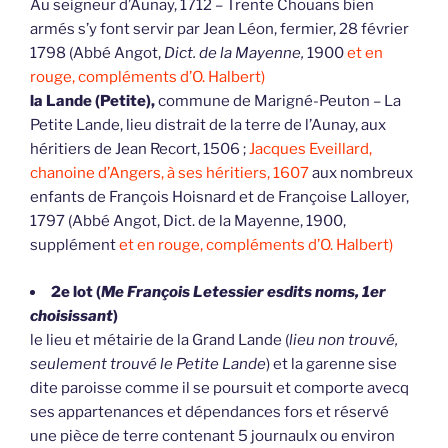
Au seigneur d’Aunay, 1712 – Trente Chouans bien
armés s’y font servir par Jean Léon, fermier, 28 février
1798 (Abbé Angot,
Dict. de la Mayenne,
1900
et en
rouge, compléments d’O. Halbert)
la Lande (Petite),
commune de Marigné-Peuton – La
Petite Lande, lieu distrait de la terre de l’Aunay, aux
héritiers de Jean Recort, 1506 ;
Jacques Eveillard,
chanoine d’Angers, à ses héritiers, 1607
aux nombreux
enfants de François Hoisnard et de Françoise Lalloyer,
1797 (Abbé Angot, Dict. de la Mayenne, 1900,
supplément
et en rouge, compléments d’O. Halbert)
2e lot (
Me François Letessier esdits noms, 1er
choisissant
)
le lieu et métairie de la Grand Lande (
lieu non trouvé,
seulement trouvé le Petite Lande
) et la garenne sise
dite paroisse comme il se poursuit et comporte avecq
ses appartenances et dépendances fors et réservé
une pièce de terre contenant 5 journaulx ou environ