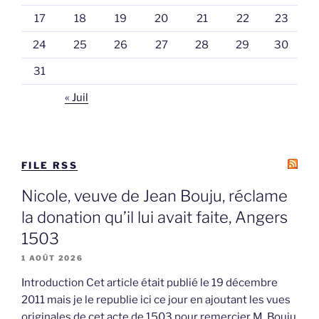
17
18
19
20
21
22
23
24
25
26
27
28
29
30
31
« Juil
FILE RSS
Nicole, veuve de Jean Bouju, réclame
la donation qu’il lui avait faite, Angers
1503
1 AOÛT 2026
Introduction Cet article était publié le 19 décembre
2011 mais je le republie ici ce jour en ajoutant les vues
originales de cet acte de 1503 pour remercier M. Bouju