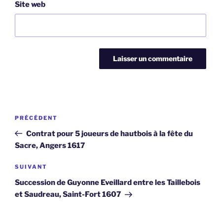
Site web
Navigation
Article
PRÉCÉDENT
de
précédent
Contrat pour 5 joueurs de hautbois à la fête du
l’article
Sacre, Angers 1617
Article
SUIVANT
suivant
Succession de Guyonne Eveillard entre les Taillebois
et Saudreau, Saint-Fort 1607