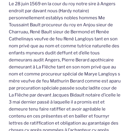
Le 28 juin 1569 en la cour du roy notre sire à Angers
endroit par davant nous (Hardy notaire)
personnellement establys nobles hommes Me
Toussaint Bault procureur du roy en Anjou sieur de
Charruau, René Bault sieur de Bermond et Renée
Cathelinays veufve de feu René Langloys tant en son
nom privé que au nom et comme tutrice naturelle des
enfants myneurs dudit deffunt et d’elle tous
demeurans audit Angers, Pierre Berard apothicaire
demeurant à La Flèche tant en son nom privé que au
nom et comme procureur spécial de Marye Langloys s
mère veufve de feu Mathurin Berard comme est aparu
par procuration spéciale passée soubz ladite cour de
La Flèche par devant Jacques Bidault notaire d’icelle le
3 mai dernier passé à laquelle il a promis est et
demeure tenu faire ratiffier et avoir agréable le
contenu en ces présentes et en bailler et fournyr
lettres de ratiffication et obligation au garantaige des
choses cy après nommées à l’achapteur cy après