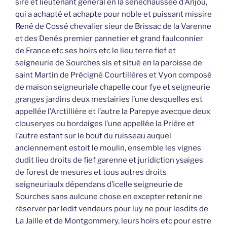
sire et lieutenant général en la sénéchaussée d’Anjou,
qui a achapté et achapte pour noble et puissant missire
René de Cossé chevalier sieur de Brissac de la Varenne
et des Denés premier pannetier et grand faulconnier
de France etc ses hoirs etc le lieu terre fief et
seigneurie de Sourches sis et situé en la paroisse de
saint Martin de Précigné Courtillères et Vyon composé
de maison seigneuriale chapelle cour fye et seigneurie
granges jardins deux mestairies l’une desquelles est
appellée l’Arctillière et l’autre la Parepye avecque deux
clouseryes ou bordaiges l’une appellée la Prière et
l’autre estant sur le bout du ruisseau auquel
anciennement estoit le moulin, ensemble les vignes
dudit lieu droits de fief garenne et juridiction ysaiges
de forest de mesures et tous autres droits
seigneuriaulx dépendans d’icelle seigneurie de
Sourches sans aulcune chose en excepter retenir ne
réserver par ledit vendeurs pour luy ne pour lesdits de
La Jaille et de Montgommery, leurs hoirs etc pour estre