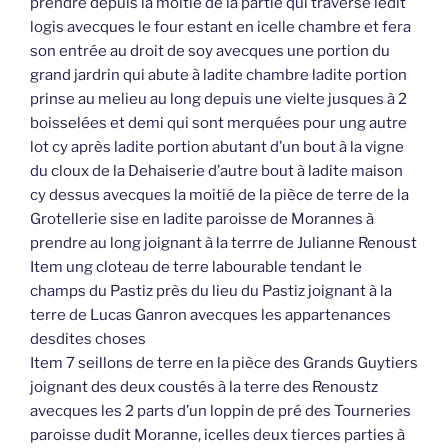
prendre depuis la moitié de la partie qui traverse ledit
logis avecques le four estant en icelle chambre et fera
son entrée au droit de soy avecques une portion du
grand jardrin qui abute à ladite chambre ladite portion
prinse au melieu au long depuis une vielte jusques à 2
boisselées et demi qui sont merquées pour ung autre
lot cy après ladite portion abutant d’un bout à la vigne
du cloux de la Dehaiserie d’autre bout à ladite maison
cy dessus avecques la moitié de la pièce de terre de la
Grotellerie sise en ladite paroisse de Morannes à
prendre au long joignant à la terrre de Julianne Renoust
Item ung cloteau de terre labourable tendant le
champs du Pastiz près du lieu du Pastiz joignant à la
terre de Lucas Ganron avecques les appartenances
desdites choses
Item 7 seillons de terre en la pièce des Grands Guytiers
joignant des deux coustés à la terre des Renoustz
avecques les 2 parts d’un loppin de pré des Tourneries
paroisse dudit Moranne, icelles deux tierces parties à