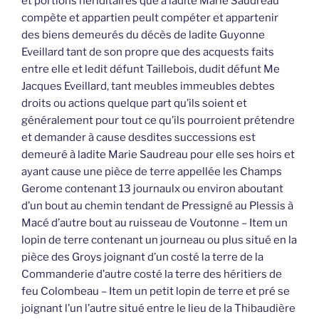
et portions hériditaires que à ladite Marie Saudreau
compète et appartien peult compéter et appartenir
des biens demeurés du décès de ladite Guyonne
Eveillard tant de son propre que des acquests faits
entre elle et ledit défunt Taillebois, dudit défunt Me
Jacques Eveillard, tant meubles immeubles debtes
droits ou actions quelque part qu’ils soient et
généralement pour tout ce qu’ils pourroient prétendre
et demander à cause desdites successions est
demeuré à ladite Marie Saudreau pour elle ses hoirs et
ayant cause une pièce de terre appellée les Champs
Gerome contenant 13 journaulx ou environ aboutant
d’un bout au chemin tendant de Pressigné au Plessis à
Macé d’autre bout au ruisseau de Voutonne – Item un
lopin de terre contenant un journeau ou plus situé en la
pièce des Groys joignant d’un costé la terre de la
Commanderie d’autre costé la terre des héritiers de
feu Colombeau – Item un petit lopin de terre et pré se
joignant l’un l’autre situé entre le lieu de la Thibaudière