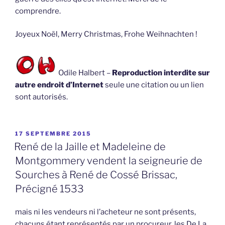
comprendre.
Joyeux Noël, Merry Christmas, Frohe Weihnachten !
Odile Halbert –
Reproduction interdite sur
autre endroit d’Internet
seule une citation ou un lien
sont autorisés.
PUBLIÉ
17 SEPTEMBRE 2015
LE
René de la Jaille et Madeleine de
Montgommery vendent la seigneurie de
Sourches à René de Cossé Brissac,
Précigné 1533
mais ni les vendeurs ni l’acheteur ne sont présents,
chacuns étant représentés par un procureur, les De La