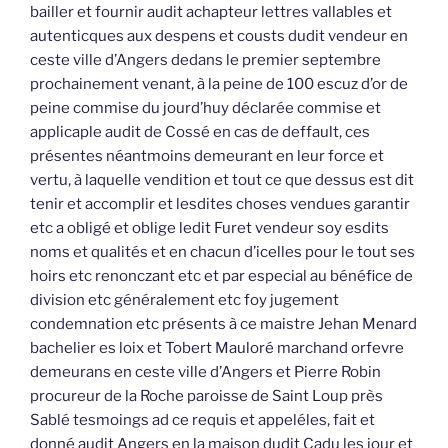
bailler et fournir audit achapteur lettres vallables et
autenticques aux despens et cousts dudit vendeur en
ceste ville d’Angers dedans le premier septembre
prochainement venant, à la peine de 100 escuz d’or de
peine commise du jourd’huy déclarée commise et
applicaple audit de Cossé en cas de deffault, ces
présentes néantmoins demeurant en leur force et
vertu, à laquelle vendition et tout ce que dessus est dit
tenir et accomplir et lesdites choses vendues garantir
etc a obligé et oblige ledit Furet vendeur soy esdits
noms et qualités et en chacun d’icelles pour le tout ses
hoirs etc renonczant etc et par especial au bénéfice de
division etc généralement etc foy jugement
condemnation etc présents à ce maistre Jehan Menard
bachelier es loix et Tobert Mauloré marchand orfevre
demeurans en ceste ville d’Angers et Pierre Robin
procureur de la Roche paroisse de Saint Loup près
Sablé tesmoings ad ce requis et appeléles, fait et
donné audit Angers en la maison dudit Cadu les jour et