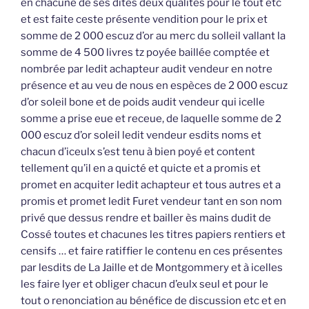
en chacune de ses dites deux qualités pour le tout etc
et est faite ceste présente vendition pour le prix et
somme de 2 000 escuz d’or au merc du solleil vallant la
somme de 4 500 livres tz poyée baillée comptée et
nombrée par ledit achapteur audit vendeur en notre
présence et au veu de nous en espèces de 2 000 escuz
d’or soleil bone et de poids audit vendeur qui icelle
somme a prise eue et receue, de laquelle somme de 2
000 escuz d’or soleil ledit vendeur esdits noms et
chacun d’iceulx s’est tenu à bien poyé et content
tellement qu’il en a quicté et quicte et a promis et
promet en acquiter ledit achapteur et tous autres et a
promis et promet ledit Furet vendeur tant en son nom
privé que dessus rendre et bailler ès mains dudit de
Cossé toutes et chacunes les titres papiers rentiers et
censifs … et faire ratiffier le contenu en ces présentes
par lesdits de La Jaille et de Montgommery et à icelles
les faire lyer et obliger chacun d’eulx seul et pour le
tout o renonciation au bénéfice de discussion etc et en