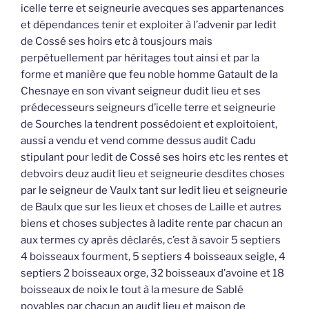
icelle terre et seigneurie avecques ses appartenances
et dépendances tenir et exploiter à l’advenir par ledit
de Cossé ses hoirs etc à tousjours mais
perpétuellement par héritages tout ainsi et par la
forme et manière que feu noble homme Gatault de la
Chesnaye en son vivant seigneur dudit lieu et ses
prédecesseurs seigneurs d’icelle terre et seigneurie
de Sourches la tendrent possédoient et exploitoient,
aussi a vendu et vend comme dessus audit Cadu
stipulant pour ledit de Cossé ses hoirs etc les rentes et
debvoirs deuz audit lieu et seigneurie desdites choses
par le seigneur de Vaulx tant sur ledit lieu et seigneurie
de Baulx que sur les lieux et choses de Laille et autres
biens et choses subjectes à ladite rente par chacun an
aux termes cy après déclarés, c’est à savoir 5 septiers
4 boisseaux fourment, 5 septiers 4 boisseaux seigle, 4
septiers 2 boisseaux orge, 32 boisseaux d’avoine et 18
boisseaux de noix le tout à la mesure de Sablé
poyables par chacun an audit lieu et maison de