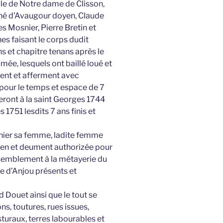
iale de Notre dame de Clisson,
né d’Avaugour doyen, Claude
s Mosnier, Pierre Bretin et
nes faisant le corps dudit
ns et chapitre tenans après le
mée, lesquels ont baillé loué et
uent et afferment avec
pour le temps et espace de 7
ront à la saint Georges 1744
s 1751 lesdits 7 ans finis et
nnier sa femme, ladite femme
bien et deument authorizée pour
nsemblement à la métayerie du
e d’Anjou présents et
d Douet ainsi que le tout se
ns, toutures, rues issues,
asturaux, terres labourables et