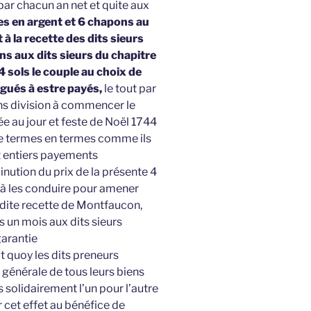
 par chacun an net et quite aux
es en argent et 6 chapons au
à la recette des dits sieurs
s aux dits sieurs du chapitre
4 sols le couple au choix de
égués à estre payés,
le tout par
s division à commencer le
 au jour et feste de Noël 1744
de termes en termes comme ils
et entiers payements
inution du prix de la présente 4
 à les conduire pour amener
ur dite recette de Montfaucon,
s un mois aux dits sieurs
garantie
t quoy les dits preneurs
 générale de tous leurs biens
solidairement l’un pour l’autre
 cet effet au bénéfice de