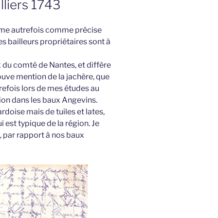
lliers 1743
 même autrefois comme précise
es bailleurs propriétaires sont à
x du comté de Nantes, et diffère
rouve mention de la jachère, que
refois lors de mes études au
ion dans les baux Angevins.
doise mais de tuiles et lates,
i est typique de la région. Je
, par rapport à nos baux