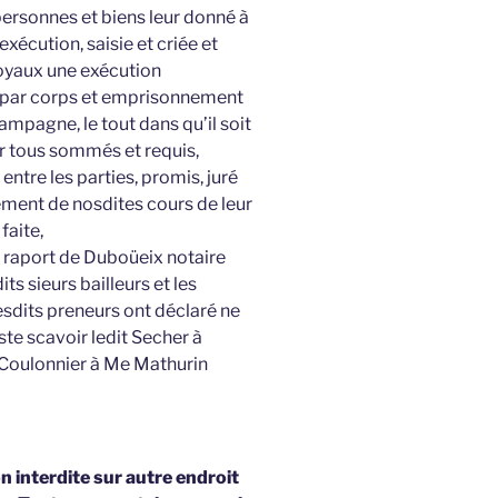
personnes et biens leur donné à
 exécution, saisie et criée et
royaux une exécution
r par corps et emprisonnement
mpagne, le tout dans qu’il soit
 tous sommés et requis,
 entre les parties, promis, juré
ement de nosdites cours de leur
faite,
au raport de Duboüeix notaire
ts sieurs bailleurs et les
lesdits preneurs ont déclaré ne
este scavoir ledit Secher à
e Coulonnier à Me Mathurin
 interdite sur autre endroit