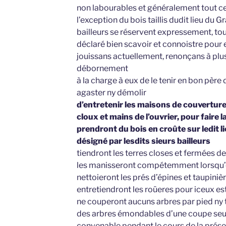
non labourables et généralement tout ce 
l’exception du bois taillis dudit lieu du 
bailleurs se réservent expressement, tou
déclaré bien scavoir et connoistre pour e
jouissans actuellement, renonçans à plu
débornement
à la charge à eux de le tenir en bon père d
agaster ny démolir
d’entretenir les maisons de couverture, 
cloux et mains de l’ouvrier, pour faire l
prendront du bois en croûte sur ledit li
désigné par lesdits sieurs bailleurs
tiendront les terres closes et fermées de
les manisseront compétemment lorsqu’
nettoieront les prés d’épines et taupinièr
entretiendront les roüeres pour iceux es
ne couperont aucuns arbres par pied ny 
des arbres émondables d’une coupe seu
convenable pendant le cours de la prés