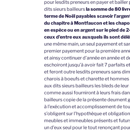
pour lesdits preneurs en payer et bailler
dits sieurs bailleurs
la somme de 80 livr
terme de Noël payables scavoir l’argent 
du chapitre à Montfaucon et les chapon
en espèce ou en argent sur le pied de 2
ceux d’entre eux auxquels ils sont dél
une même main, un seul payement et san
premier payement pour la première année
et ainsy continuer d’année en année et 
eschoiront jusqu’à avoir fait 7 parfaits 
et feront outre lesdits preneurs sans dim
charois à boeufs et charette et hommes
aux dits sieurs bailleurs les bleds de le
comme aussi fourniront à leurs frais dan
bailleurs copie de la présente deument 
à l’exécution et accomplissement de tou
s’obligent sur l’hypothèque et obligation
meubles et immeubles présents et futurs 
un d’eux seul pour le tout renonçant pour