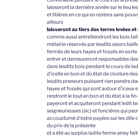
laisseront la dernière année sur le lieu le
et litières en ce qui en restera sans pouvo
ailleurs
laisseront au tiers des terres levées et
comme aussi entretiendront les bois tail
métairie réservés par lesdits sieurs bail
fermés de leurs hayes et fossés en sorte 
entrer et demeureront responsables des 
dans lesdits bois pendant le cours de ladi
d’icelle en bon et dû état de closture de
lesdits preneurs puissent rien pendre dans
hayes et fossés qui sont autour d’iceux et
rendront le tout en bon et dû état à la fi
payeront et acquiteront pendant ledit t
seigneurieuses (sic) et foncières qui peu
accoustumé d’estre payées sur les dite c
du prix de la présente
et a été au surplus ladite ferme ainsy fai