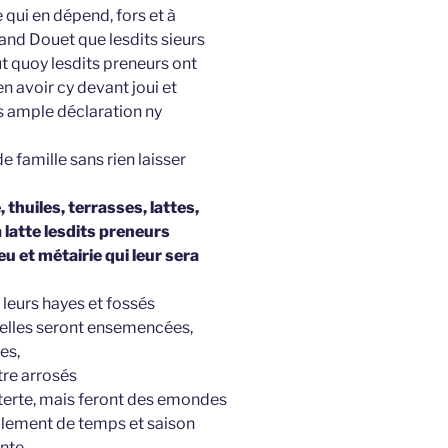
qui en dépend, fors et à
Grand Douet que lesdits sieurs
t quoy lesdits preneurs ont
n avoir cy devant joui et
s ample déclaration ny
e famille sans rien laisser
thuiles, terrasses, lattes,
a latte lesdits preneurs
eu et métairie qui leur sera
 leurs hayes et fossés
elles seront ensemencées,
es,
tre arrosés
terte, mais feront des emondes
lement de temps et saison
ente