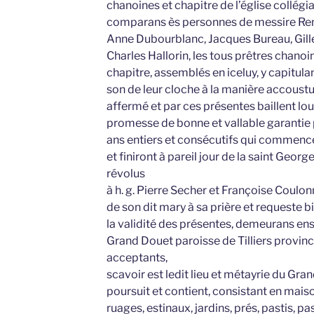
chanoines et chapitre de l’église collég
comparans ès personnes de messire Re
Anne Dubourblanc, Jacques Bureau, Gille
Charles Hallorin, les tous prêtres chanoi
chapitre, assemblés en iceluy, y capitula
son de leur cloche à la manière accoustu
affermé et par ces présentes baillent lo
promesse de bonne et vallable garantie 
ans entiers et consécutifs qui commence
et finiront à pareil jour de la saint George
révolus
à h. g. Pierre Secher et Françoise Coulo
de son dit mary à sa prière et requeste 
la validité des présentes, demeurans e
Grand Douet paroisse de Tilliers provinc
acceptants,
scavoir est ledit lieu et métayrie du Gran
poursuit et contient, consistant en maiso
ruages, estinaux, jardins, prés, pastis, p