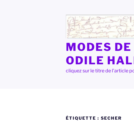
Aller
au
contenu
principal
MODES DE 
ODILE HA
cliquez sur le titre de l'articl
ÉTIQUETTE :
SECHER