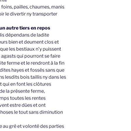
s foins, pailles, chaumes, manis
ir le divertir ny transporter
 un autre tiers en repos
lis dépendans de ladite
leurs bien et deument clos et
que les bestiaux n’y puissent
agasts qui pourront se faire
te ferme et le rendront à la fin
sdites hayes et fossés sans que
 lesdits bois taillis ny dans les
 qui en font les clôtures
n de la présente ferme,
emps toutes les rentes
vent estre dües et ont
hoses le tout sans diminution
te au gré et volonté des parties