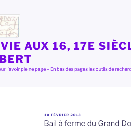
VIE AUX 16, 17E SIÈC
LBERT
e pour l'avoir pleine page – En bas des pages les outils de rec
PUBLIÉ
10 FÉVRIER 2013
LE
Bail à ferme du Grand D