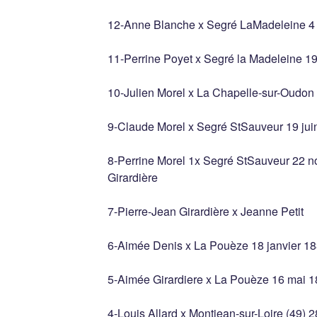
12-Anne Blanche x Segré LaMadeleine 4
11-Perrine Poyet x Segré la Madeleine 19 
10-Julien Morel x La Chapelle-sur-Oudon
9-Claude Morel x Segré StSauveur 19 jui
8-Perrine Morel 1x Segré StSauveur 22 
Girardière
7-Pierre-Jean Girardière x Jeanne Petit
6-Aimée Denis x La Pouèze 18 janvier 183
5-Aimée Girardiere x La Pouèze 16 mai 1
4-Louis Allard x Montjean-sur-Loire (49)