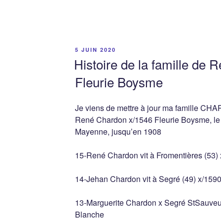
PUBLIÉ
5 JUIN 2020
LE
Histoire de la famille de
Fleurie Boysme
Je viens de mettre à jour ma famille C
René Chardon x/1546 Fleurie Boysme, le t
Mayenne, jusqu’en 1908
15-René Chardon vit à Fromentières (53)
14-Jehan Chardon vit à Segré (49) x/1590
13-Marguerite Chardon x Segré StSauveur
Blanche