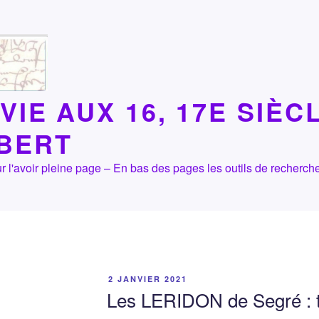
VIE AUX 16, 17E SIÈC
LBERT
 pour l'avoir pleine page – En bas des pages les outils de recher
PUBLIÉ
2 JANVIER 2021
LE
Les LERIDON de Segré : t