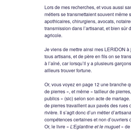
Lors de mes recherches, et vous aussi san
métiers se transmettaient souvent même si
apothicaires, chirurgiens, avocats, notair
transmission dans l’artisanat, et bien sûr 
agricole.
Je viens de mettre ainsi mes LERIDON à jour
tous artisans, et de père en fils on se tran
à l’aîné, car lorsqu’il y a plusieurs garçons
ailleurs trouver fortune.
Or, vous voyez en page 12 une branche qui
de pierres », et même « tailleur de pierre
publics » (sic) selon son acte de mariage.
de pierres travaillent aux pavés des rues 
rivière. Il s’agit donc d’un métier d’artis
compétences certaines et non d’ouvriers ca
Or, le livre «
L’Eglantine et le muguet
» de 