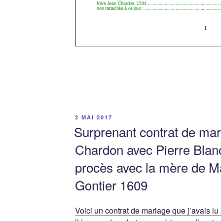
PUBLIÉ
2 MAI 2017
LE
Surprenant contrat de mar
Chardon avec Pierre Blanc
procès avec la mère de Ma
Gontier 1609
Voici un contrat de mariage que j’avais lu