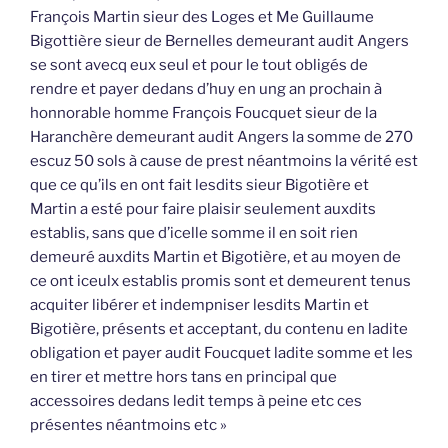
François Martin sieur des Loges et Me Guillaume
Bigottière sieur de Bernelles demeurant audit Angers
se sont avecq eux seul et pour le tout obligés de
rendre et payer dedans d’huy en ung an prochain à
honnorable homme François Foucquet sieur de la
Haranchère demeurant audit Angers la somme de 270
escuz 50 sols à cause de prest néantmoins la vérité est
que ce qu’ils en ont fait lesdits sieur Bigotière et
Martin a esté pour faire plaisir seulement auxdits
establis, sans que d’icelle somme il en soit rien
demeuré auxdits Martin et Bigotière, et au moyen de
ce ont iceulx establis promis sont et demeurent tenus
acquiter libérer et indempniser lesdits Martin et
Bigotière, présents et acceptant, du contenu en ladite
obligation et payer audit Foucquet ladite somme et les
en tirer et mettre hors tans en principal que
accessoires dedans ledit temps à peine etc ces
présentes néantmoins etc »