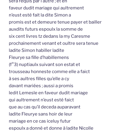
sera requis par l’autre ; et en
faveur dudit mariage qui aultrement
n’eust esté fait la dite Simon a
promis est et demeure tenue payer et bailler
auxdits futurs espoulx la somme de
six cent livres tz dedans la my Caresme
prochainement venant et oultre sera tenue
ladite Simon habiller ladite
Fleurye sa fille d’habillemens
(f°3) nuptiaulx suivant son estat et
trousseau honneste comme elle a faict
à ses aultres filles qu’elle a cy
davant mariées ; aussi a promis
ledit Lemesle en faveur dudit mariage
qui aultrement n’eust esté faict
que au cas qu’il deceda auparavant
ladite Fleurye sans hoir de leur
mariage en ce cas iceluy futur
espoulx a donné et donne à ladite Nicolle