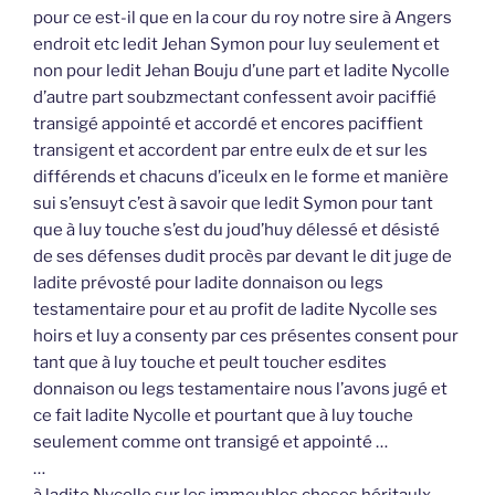
pour ce est-il que en la cour du roy notre sire à Angers
endroit etc ledit Jehan Symon pour luy seulement et
non pour ledit Jehan Bouju d’une part et ladite Nycolle
d’autre part soubzmectant confessent avoir paciffié
transigé appointé et accordé et encores paciffient
transigent et accordent par entre eulx de et sur les
différends et chacuns d’iceulx en le forme et manière
sui s’ensuyt c’est à savoir que ledit Symon pour tant
que à luy touche s’est du joud’huy délessé et désisté
de ses défenses dudit procès par devant le dit juge de
ladite prévosté pour ladite donnaison ou legs
testamentaire pour et au profit de ladite Nycolle ses
hoirs et luy a consenty par ces présentes consent pour
tant que à luy touche et peult toucher esdites
donnaison ou legs testamentaire nous l’avons jugé et
ce fait ladite Nycolle et pourtant que à luy touche
seulement comme ont transigé et appointé …
…
à ladite Nycolle sur les immeubles choses héritaulx