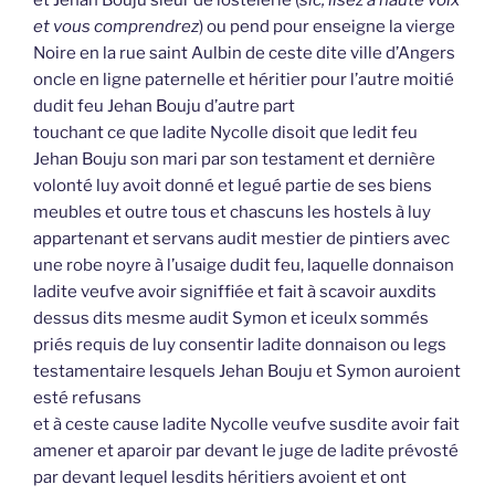
et vous comprendrez
) ou pend pour enseigne la vierge
Noire en la rue saint Aulbin de ceste dite ville d’Angers
oncle en ligne paternelle et héritier pour l’autre moitié
dudit feu Jehan Bouju d’autre part
touchant ce que ladite Nycolle disoit que ledit feu
Jehan Bouju son mari par son testament et dernière
volonté luy avoit donné et legué partie de ses biens
meubles et outre tous et chascuns les hostels à luy
appartenant et servans audit mestier de pintiers avec
une robe noyre à l’usaige dudit feu, laquelle donnaison
ladite veufve avoir signiffiée et fait à scavoir auxdits
dessus dits mesme audit Symon et iceulx sommés
priés requis de luy consentir ladite donnaison ou legs
testamentaire lesquels Jehan Bouju et Symon auroient
esté refusans
et à ceste cause ladite Nycolle veufve susdite avoir fait
amener et aparoir par devant le juge de ladite prévosté
par devant lequel lesdits héritiers avoient et ont