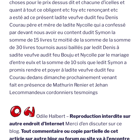
choses pour le prix dessus dit et chacune d’icelles et
quant à tout ce obligent etc foy etc renonçant etc
a esté ad ce présent ladite veufve dudit feu Denis
Courau père et mère de ladite Nycolle qui a confessé
par devant nous avoir eu content dudit Symon la
somme de 15 livres tz moitié de la somme de la somme
de 30 livres tournois aussi baillés par ledit Denis à
sadite veufve audit feu Bouju et Nycolle par le mariage
d’entre eulx et la somme de 10 sols que ledit Symon a
promis rendre et poyer à ladite veufve dudit feu
Courau dedans dimanche prochainement venant
fait en présence de Mathurin Renier et Jehan
Lecommandeux cordonniers tesmoings
Odile Halbert –
Reproduction interdite sur
autre endroit d’Internet
Merci d’en discuter sur ce
blog.
Tout commentaire ou copie partielle de cet
article sur autre blog ou forum ou site va à l’encontre