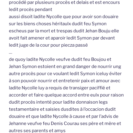
procédé par plusieurs procès et delais et est encours
ledit procès pendant
aussi disoit ladite Nycolle que pour avoir son douaire
sur les biens choses héritaulx dudit feu Symon
escheus par la mort et trespas dudit Jehan Bouju elle
avoit fait amener et aparoir ledit Symon par devant
ledit juge de la cour pour piecza passé
…
de quoy ladite Nycolle veufve dudit feu Boujou et
Jehan Symon estoient en grand danger de nourrir ung
autre procès pour ce voulant ledit Symon iceluy éviter
à son pouvoir nourrir et entretenir paix et amour avec
ladite Nycolle luy a requis de transiger paciffié et
accorder et faire quelque accord entre eulx pour raison
dudit procès intenté pour ladite donnaison legs
testamentaire et saisies dusdites à l’occacion dudit
douaire et que ladite Nycolle à cause et par l’advis de
Jehanne veufve feu Denis Courau ses père et mère et
autres ses parents et amys