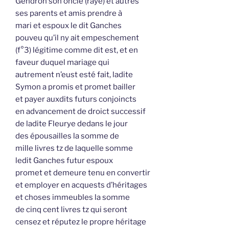
Gendron son oncle (rayé) et autres
ses parents et amis prendre à
mari et espoux le dit Ganches
pouveu qu’il ny ait empeschement
(f°3) légitime comme dit est, et en
faveur duquel mariage qui
autrement n’eust esté fait, ladite
Symon a promis et promet bailler
et payer auxdits futurs conjoincts
en advancement de droict successif
de ladite Fleurye dedans le jour
des épousailles la somme de
mille livres tz de laquelle somme
ledit Ganches futur espoux
promet et demeure tenu en convertir
et employer en acquests d’héritages
et choses immeubles la somme
de cinq cent livres tz qui seront
censez et réputez le propre héritage