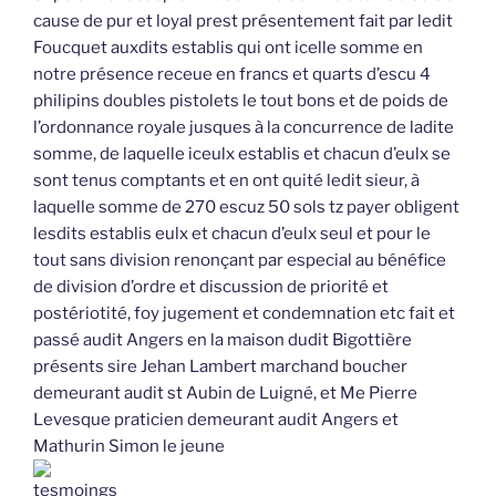
cause de pur et loyal prest présentement fait par ledit
Foucquet auxdits establis qui ont icelle somme en
notre présence receue en francs et quarts d’escu 4
philipins doubles pistolets le tout bons et de poids de
l’ordonnance royale jusques à la concurrence de ladite
somme, de laquelle iceulx establis et chacun d’eulx se
sont tenus comptants et en ont quité ledit sieur, à
laquelle somme de 270 escuz 50 sols tz payer obligent
lesdits establis eulx et chacun d’eulx seul et pour le
tout sans division renonçant par especial au bénéfice
de division d’ordre et discussion de priorité et
postériotité, foy jugement et condemnation etc fait et
passé audit Angers en la maison dudit Bigottière
présents sire Jehan Lambert marchand boucher
demeurant audit st Aubin de Luigné, et Me Pierre
Levesque praticien demeurant audit Angers et
Mathurin Simon le jeune
tesmoings