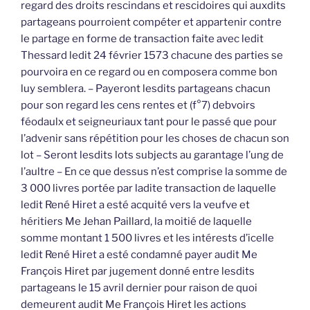
regard des droits rescindans et rescidoires qui auxdits
partageans pourroient compéter et appartenir contre
le partage en forme de transaction faite avec ledit
Thessard ledit 24 février 1573 chacune des parties se
pourvoira en ce regard ou en composera comme bon
luy semblera. – Payeront lesdits partageans chacun
pour son regard les cens rentes et (f°7) debvoirs
féodaulx et seigneuriaux tant pour le passé que pour
l’advenir sans répétition pour les choses de chacun son
lot – Seront lesdits lots subjects au garantage l’ung de
l’aultre – En ce que dessus n’est comprise la somme de
3 000 livres portée par ladite transaction de laquelle
ledit René Hiret a esté acquité vers la veufve et
héritiers Me Jehan Paillard, la moitié de laquelle
somme montant 1 500 livres et les intérests d’icelle
ledit René Hiret a esté condamné payer audit Me
François Hiret par jugement donné entre lesdits
partageans le 15 avril dernier pour raison de quoi
demeurent audit Me François Hiret les actions