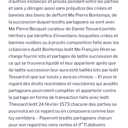
d’aultres instances et procès pendant entre les parties
et sans y déroger aussi sans préjudice des criées et
bannies des biens de deffunt Me Pierre Bontemps, de
la succession duquel lesdits partageans se sont avec
Me Pierre Becquet curateur de Daniel Tessard portés
héritiers par bénéfice d’inventaire, lesquelles criées et
bannies vuidées ou à procès composition faite avec les
créanciers dudit Bontemps ledit Me François Hiret se
charge fournir lots et partages de ladite succession de
ce qui se trouvera liquidé et leur appartenir après que
de ladite succession leur aura esté baillés lots par ledit
Tessard et que sur iceulx y aura eu choisie. – Et pour le
regard des droits rescindans et rescidoires qui auxdits
partageans pourroient compéter et appartenir contre
le partage en forme de transaction faite avec ledit
Thessard ledit 24 février 1573 chacune des parties se
pourvoira en ce regard ou en composera comme bon
luy semblera. – Payeront lesdits partageans chacun
pour son regard les cens rentes et (f°7) debvoirs