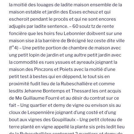
la moitié des louages de ladite maison ensemble de la
maison estable et jardin des Esses echeuz et qui
escheroit pendant le procès et qui ne sont encores
adjugés par ladite sentence. – 60 soulz tz de rente
foncière que les hoirs feu Lebonnier doibvent sur une
maison sise à la barrière de Brécigné lez ceste dite ville
(f°4) – Une petite portion de chambre de maison avec
ung petit lopin de jardin et ung aultre petit jardin avec
la commodité es rues yssues et ayreaulx joignant la
maison des Pinczons et Poiets avec la moitié d’une
petit test à bestes qui en déppend, le tout sis en
proximité fudit lieu de la Rubeschallière et comme
lesdits Jehanne Bontemps et Thessard les ont acquis
de Me Guillaume Fourré et au désir du contrat sur ce
fait – Ung quartier et demy de vigne ou envison sis au
cloux de Lespennière joignant d’ung costé et d’ung
bout aux vignes des Goupillaulx – Ung petit cloteau de
terre planté en vigne appellé la plante sis près ledit lieu