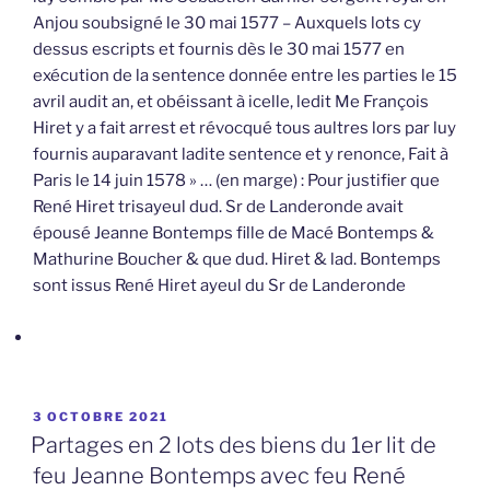
Anjou soubsigné le 30 mai 1577 – Auxquels lots cy
dessus escripts et fournis dès le 30 mai 1577 en
exécution de la sentence donnée entre les parties le 15
avril audit an, et obéissant à icelle, ledit Me François
Hiret y a fait arrest et révocqué tous aultres lors par luy
fournis auparavant ladite sentence et y renonce, Fait à
Paris le 14 juin 1578 » … (en marge) : Pour justifier que
René Hiret trisayeul dud. Sr de Landeronde avait
épousé Jeanne Bontemps fille de Macé Bontemps &
Mathurine Boucher & que dud. Hiret & lad. Bontemps
sont issus René Hiret ayeul du Sr de Landeronde
PUBLIÉ
3 OCTOBRE 2021
LE
Partages en 2 lots des biens du 1er lit de
feu Jeanne Bontemps avec feu René