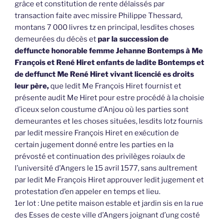
grâce et constitution de rente délaissés par
transaction faite avec missire Philippe Thessard,
montans 7 000 livres tz en principal, lesdites choses
demeurées du décès et
par la succession de
deffuncte honorable femme Jehanne Bontemps à Me
François et René Hiret enfants de ladite Bontemps et
de deffunct Me René Hiret vivant licencié es droits
leur père,
que ledit Me François Hiret fournist et
présente audit Me Hiret pour estre procédé à la choisie
d’iceux selon coustume d’Anjou où les parties sont
demeurantes et les choses situées, lesdits lotz fournis
par ledit messire François Hiret en exécution de
certain jugement donné entre les parties en la
prévosté et continuation des privilèges roiaulx de
l’université d’Angers le 15 avril 1577, sans aultrement
par ledit Me François Hiret approuver ledit jugement et
protestation d’en appeler en temps et lieu.
1er lot : Une petite maison estable et jardin sis en la rue
des Esses de ceste ville d’Angers joignant d’ung costé