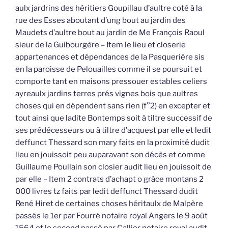
aulx jardrins des héritiers Goupillau d’aultre coté à la
rue des Esses aboutant d’ung bout au jardin des
Maudets d’aultre bout au jardin de Me François Raoul
sieur de la Guibourgère – Item le lieu et closerie
appartenances et dépendances de la Pasquerière sis
en la paroisse de Pelouailles comme il se poursuit et
comporte tant en maisons pressouer estables celiers
ayreaulx jardins terres prés vignes bois que aultres
choses qui en dépendent sans rien (f°2) en excepter et
tout ainsi que ladite Bontemps soit à tiltre successif de
ses prédécesseurs ou à tiltre d’acquest par elle et ledit
deffunct Thessard son mary faits en la proximité dudit
lieu en jouissoit peu auparavant son décès et comme
Guillaume Poullain son closier audit lieu en jouissoit de
par elle – Item 2 contrats d’achapt o grâce montans 2
000 livres tz faits par ledit deffunct Thessard dudit
René Hiret de certaines choses héritaulx de Malpère
passés le 1er par Fourré notaire royal Angers le 9 août