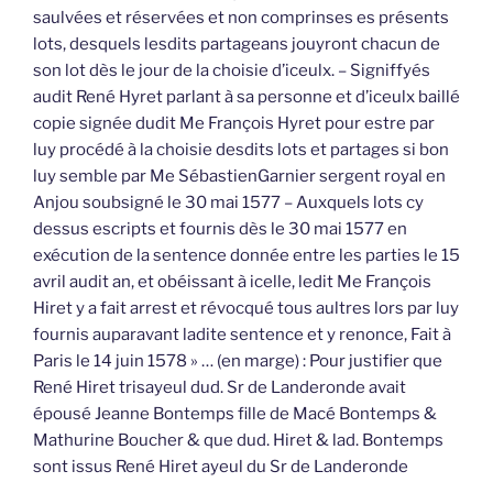
saulvées et réservées et non comprinses es présents
lots, desquels lesdits partageans jouyront chacun de
son lot dès le jour de la choisie d’iceulx. – Signiffyés
audit René Hyret parlant à sa personne et d’iceulx baillé
copie signée dudit Me François Hyret pour estre par
luy procédé à la choisie desdits lots et partages si bon
luy semble par Me SébastienGarnier sergent royal en
Anjou soubsigné le 30 mai 1577 – Auxquels lots cy
dessus escripts et fournis dès le 30 mai 1577 en
exécution de la sentence donnée entre les parties le 15
avril audit an, et obéissant à icelle, ledit Me François
Hiret y a fait arrest et révocqué tous aultres lors par luy
fournis auparavant ladite sentence et y renonce, Fait à
Paris le 14 juin 1578 » … (en marge) : Pour justifier que
René Hiret trisayeul dud. Sr de Landeronde avait
épousé Jeanne Bontemps fille de Macé Bontemps &
Mathurine Boucher & que dud. Hiret & lad. Bontemps
sont issus René Hiret ayeul du Sr de Landeronde