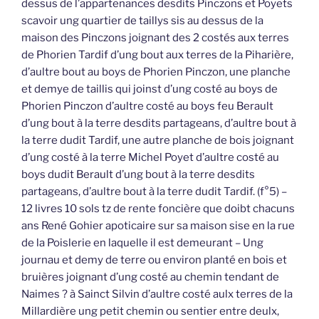
dessus de l’appartenances desdits Pinczons et Poyets
scavoir ung quartier de taillys sis au dessus de la
maison des Pinczons joignant des 2 costés aux terres
de Phorien Tardif d’ung bout aux terres de la Piharière,
d’aultre bout au boys de Phorien Pinczon, une planche
et demye de taillis qui joinst d’ung costé au boys de
Phorien Pinczon d’aultre costé au boys feu Berault
d’ung bout à la terre desdits partageans, d’aultre bout à
la terre dudit Tardif, une autre planche de bois joignant
d’ung costé à la terre Michel Poyet d’aultre costé au
boys dudit Berault d’ung bout à la terre desdits
partageans, d’aultre bout à la terre dudit Tardif. (f°5) –
12 livres 10 sols tz de rente foncière que doibt chacuns
ans René Gohier apoticaire sur sa maison sise en la rue
de la Poislerie en laquelle il est demeurant – Ung
journau et demy de terre ou environ planté en bois et
bruières joignant d’ung costé au chemin tendant de
Naimes ? à Sainct Silvin d’aultre costé aulx terres de la
Millardière ung petit chemin ou sentier entre deulx,