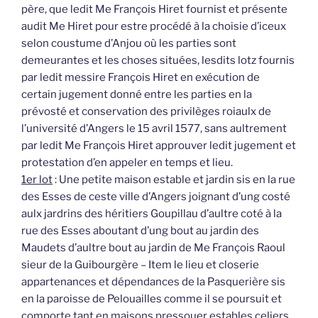
père, que ledit Me François Hiret fournist et présente
audit Me Hiret pour estre procédé à la choisie d’iceux
selon coustume d’Anjou où les parties sont
demeurantes et les choses situées, lesdits lotz fournis
par ledit messire François Hiret en exécution de
certain jugement donné entre les parties en la
prévosté et conservation des privilèges roiaulx de
l’université d’Angers le 15 avril 1577, sans aultrement
par ledit Me François Hiret approuver ledit jugement et
protestation d’en appeler en temps et lieu.
1er lot
: Une petite maison estable et jardin sis en la rue
des Esses de ceste ville d’Angers joignant d’ung costé
aulx jardrins des héritiers Goupillau d’aultre coté à la
rue des Esses aboutant d’ung bout au jardin des
Maudets d’aultre bout au jardin de Me François Raoul
sieur de la Guibourgère – Item le lieu et closerie
appartenances et dépendances de la Pasquerière sis
en la paroisse de Pelouailles comme il se poursuit et
comporte tant en maisons pressouer estables celiers