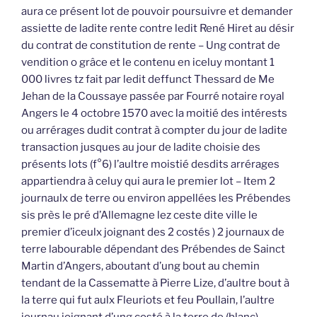
aura ce présent lot de pouvoir poursuivre et demander
assiette de ladite rente contre ledit René Hiret au désir
du contrat de constitution de rente – Ung contrat de
vendition o grâce et le contenu en iceluy montant 1
000 livres tz fait par ledit deffunct Thessard de Me
Jehan de la Coussaye passée par Fourré notaire royal
Angers le 4 octobre 1570 avec la moitié des intérests
ou arrérages dudit contrat à compter du jour de ladite
transaction jusques au jour de ladite choisie des
présents lots (f°6) l’aultre moistié desdits arrérages
appartiendra à celuy qui aura le premier lot – Item 2
journaulx de terre ou environ appellées les Prébendes
sis près le pré d’Allemagne lez ceste dite ville le
premier d’iceulx joignant des 2 costés ) 2 journaux de
terre labourable dépendant des Prébendes de Sainct
Martin d’Angers, aboutant d’ung bout au chemin
tendant de la Cassematte à Pierre Lize, d’aultre bout à
la terre qui fut aulx Fleuriots et feu Poullain, l’aultre