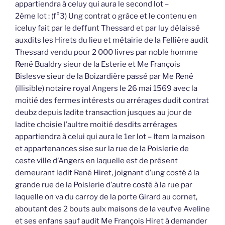
appartiendra à celuy qui aura le second lot –
2ème lot : (f°3) Ung contrat o grâce et le contenu en
iceluy fait par le deffunt Thessard et par luy délaissé
auxdits les Hirets du lieu et métairie de la Fellière audit
Thessard vendu pour 2 000 livres par noble homme
René Bualdry sieur de la Esterie et Me François
Bislesve sieur de la Boizardière passé par Me René
(illisible) notaire royal Angers le 26 mai 1569 avec la
moitié des fermes intérests ou arrérages dudit contrat
deubz depuis ladite transaction jusques au jour de
ladite choisie l’aultre moitié desdits arrérages
appartiendra à celui qui aura le 1er lot – Item la maison
et appartenances sise sur la rue de la Poislerie de
ceste ville d’Angers en laquelle est de présent
demeurant ledit René Hiret, joignant d’ung costé à la
grande rue de la Poislerie d’autre costé à la rue par
laquelle on va du carroy de la porte Girard au cornet,
aboutant des 2 bouts aulx maisons de la veufve Aveline
et ses enfans sauf audit Me François Hiret à demander