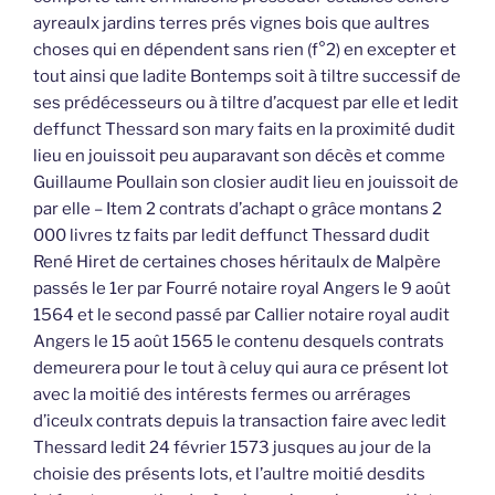
ayreaulx jardins terres prés vignes bois que aultres
choses qui en dépendent sans rien (f°2) en excepter et
tout ainsi que ladite Bontemps soit à tiltre successif de
ses prédécesseurs ou à tiltre d’acquest par elle et ledit
deffunct Thessard son mary faits en la proximité dudit
lieu en jouissoit peu auparavant son décès et comme
Guillaume Poullain son closier audit lieu en jouissoit de
par elle – Item 2 contrats d’achapt o grâce montans 2
000 livres tz faits par ledit deffunct Thessard dudit
René Hiret de certaines choses héritaulx de Malpère
passés le 1er par Fourré notaire royal Angers le 9 août
1564 et le second passé par Callier notaire royal audit
Angers le 15 août 1565 le contenu desquels contrats
demeurera pour le tout à celuy qui aura ce présent lot
avec la moitié des intérests fermes ou arrérages
d’iceulx contrats depuis la transaction faire avec ledit
Thessard ledit 24 février 1573 jusques au jour de la
choisie des présents lots, et l’aultre moitié desdits