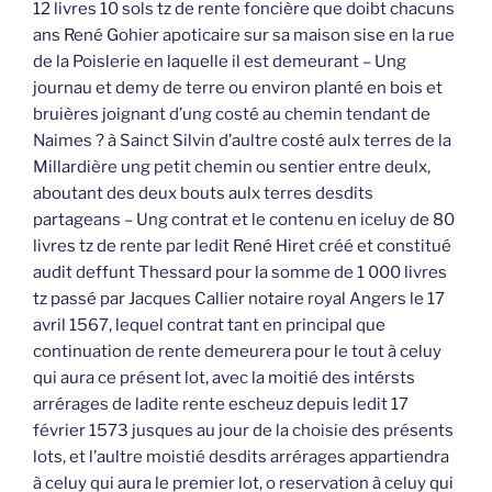
12 livres 10 sols tz de rente foncière que doibt chacuns
ans René Gohier apoticaire sur sa maison sise en la rue
de la Poislerie en laquelle il est demeurant – Ung
journau et demy de terre ou environ planté en bois et
bruières joignant d’ung costé au chemin tendant de
Naimes ? à Sainct Silvin d’aultre costé aulx terres de la
Millardière ung petit chemin ou sentier entre deulx,
aboutant des deux bouts aulx terres desdits
partageans – Ung contrat et le contenu en iceluy de 80
livres tz de rente par ledit René Hiret créé et constitué
audit deffunt Thessard pour la somme de 1 000 livres
tz passé par Jacques Callier notaire royal Angers le 17
avril 1567, lequel contrat tant en principal que
continuation de rente demeurera pour le tout à celuy
qui aura ce présent lot, avec la moitié des intérsts
arrérages de ladite rente escheuz depuis ledit 17
février 1573 jusques au jour de la choisie des présents
lots, et l’aultre moistié desdits arrérages appartiendra
à celuy qui aura le premier lot, o reservation à celuy qui