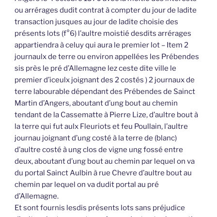
ou arrérages dudit contrat à compter du jour de ladite
transaction jusques au jour de ladite choisie des
présents lots (f°6) l’aultre moistié desdits arrérages
appartiendra à celuy qui aura le premier lot – Item 2
journaulx de terre ou environ appellées les Prébendes
sis près le pré d’Allemagne lez ceste dite ville le
premier d’iceulx joignant des 2 costés ) 2 journaux de
terre labourable dépendant des Prébendes de Sainct
Martin d’Angers, aboutant d’ung bout au chemin
tendant de la Cassematte à Pierre Lize, d’aultre bout à
la terre qui fut aulx Fleuriots et feu Poullain, l’aultre
journau joignant d’ung costé à la terre de (blanc)
d’aultre costé à ung clos de vigne ung fossé entre
deux, aboutant d’ung bout au chemin par lequel on va
du portal Sainct Aulbin à rue Chevre d’aultre bout au
chemin par lequel on va dudit portal au pré
d’Allemagne.
Et sont fournis lesdis présents lots sans préjudice