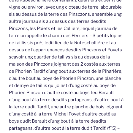
de la Rubeschallière contenant 2 quartiers et demy de
vigne ou environ, avec ung cloteau de terre labourable
sis au dessus de la terre des Pinsczons, ensemble ung
aultre journau sis au dessus des terres desdits
Pinczons, les Poiets et les Calliers, lequel journau de
terre on appelle le champ des Perriers – 3 petits lopins
de taillis sis près ledit lieu de la Ruteschallière et au
dessus de l’appartenances desdits Pinczons et Poyets
scavoir ung quartier de taillys sis au dessus de la
maison des Pinczons joignant des 2 costés aux terres
de Phorien Tardif d’ung bout aux terres de la Piharière,
d’aultre bout au boys de Phorien Pinczon, une planche
et demye de taillis qui joinst d’ung costé au boys de
Phorien Pinczon d’aultre costé au boys feu Berault
d’ung bout à la terre desdits partageans, d’aultre bout à
la terre dudit Tardif, une autre planche de bois joignant
d’ung costé à la terre Michel Poyet d’aultre costé au
boys dudit Berault d’ung bout à la terre desdits
partageans, d’aultre bout à la terre dudit Tardif. (f°5) –