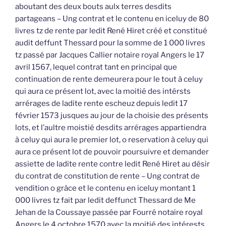
aboutant des deux bouts aulx terres desdits
partageans – Ung contrat et le contenu en iceluy de 80
livres tz de rente par ledit René Hiret créé et constitué
audit deffunt Thessard pour la somme de 1 000 livres
tz passé par Jacques Callier notaire royal Angers le 17
avril 1567, lequel contrat tant en principal que
continuation de rente demeurera pour le tout à celuy
qui aura ce présent lot, avec la moitié des intérsts
arrérages de ladite rente escheuz depuis ledit 17
février 1573 jusques au jour de la choisie des présents
lots, et l’aultre moistié desdits arrérages appartiendra
à celuy qui aura le premier lot, o reservation à celuy qui
aura ce présent lot de pouvoir poursuivre et demander
assiette de ladite rente contre ledit René Hiret au désir
du contrat de constitution de rente – Ung contrat de
vendition o grâce et le contenu en iceluy montant 1
000 livres tz fait par ledit deffunct Thessard de Me
Jehan de la Coussaye passée par Fourré notaire royal
Angers le 4 octobre 1570 avec la moitié des intérests