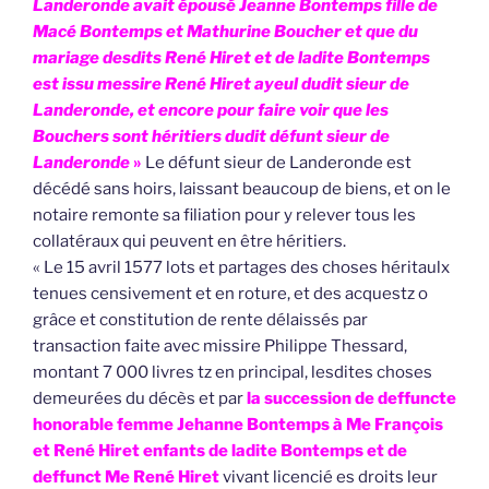
Landeronde avait épousé Jeanne Bontemps fille de
Macé Bontemps et Mathurine
Boucher et que du
mariage desdits René Hiret et de ladite Bontemps
est issu messire René Hiret ayeul dudit sieur de
Landeronde, et encore pour faire voir que les
Bouchers sont héritiers dudit défunt sieur de
Landeronde
»
Le défunt sieur de Landeronde est
décédé sans hoirs, laissant beaucoup de biens, et on le
notaire remonte sa filiation pour y relever tous les
collatéraux qui peuvent en être héritiers.
« Le 15 avril 1577 lots et partages des choses héritaulx
tenues censivement et en roture, et des acquestz o
grâce et constitution de rente délaissés par
transaction faite avec missire Philippe Thessard,
montant 7 000 livres tz en principal, lesdites choses
demeurées du décès et par
la succession de deffuncte
honorable femme Jehanne Bontemps à Me François
et René Hiret enfants de ladite Bontemps et de
deffunct Me René Hiret
vivant licencié es droits leur