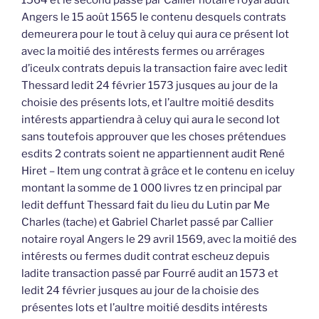
1564 et le second passé par Callier notaire royal audit
Angers le 15 août 1565 le contenu desquels contrats
demeurera pour le tout à celuy qui aura ce présent lot
avec la moitié des intérests fermes ou arrérages
d’iceulx contrats depuis la transaction faire avec ledit
Thessard ledit 24 février 1573 jusques au jour de la
choisie des présents lots, et l’aultre moitié desdits
intérests appartiendra à celuy qui aura le second lot
sans toutefois approuver que les choses prétendues
esdits 2 contrats soient ne appartiennent audit René
Hiret – Item ung contrat à grâce et le contenu en iceluy
montant la somme de 1 000 livres tz en principal par
ledit deffunt Thessard fait du lieu du Lutin par Me
Charles (tache) et Gabriel Charlet passé par Callier
notaire royal Angers le 29 avril 1569, avec la moitié des
intérests ou fermes dudit contrat escheuz depuis
ladite transaction passé par Fourré audit an 1573 et
ledit 24 février jusques au jour de la choisie des
présentes lots et l’aultre moitié desdits intérests