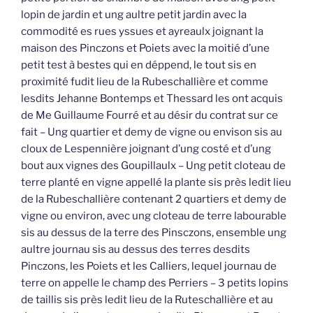
lopin de jardin et ung aultre petit jardin avec la
commodité es rues yssues et ayreaulx joignant la
maison des Pinczons et Poiets avec la moitié d’une
petit test à bestes qui en déppend, le tout sis en
proximité fudit lieu de la Rubeschallière et comme
lesdits Jehanne Bontemps et Thessard les ont acquis
de Me Guillaume Fourré et au désir du contrat sur ce
fait – Ung quartier et demy de vigne ou envison sis au
cloux de Lespennière joignant d’ung costé et d’ung
bout aux vignes des Goupillaulx – Ung petit cloteau de
terre planté en vigne appellé la plante sis près ledit lieu
de la Rubeschallière contenant 2 quartiers et demy de
vigne ou environ, avec ung cloteau de terre labourable
sis au dessus de la terre des Pinsczons, ensemble ung
aultre journau sis au dessus des terres desdits
Pinczons, les Poiets et les Calliers, lequel journau de
terre on appelle le champ des Perriers – 3 petits lopins
de taillis sis près ledit lieu de la Ruteschallière et au