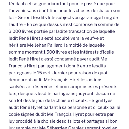
féodaulx et seigneuriaux tant pour le passé que pour
l’advenir sans répétition pour les choses de chacun son
lot – Seront lesdits lots subjects au garantage l’ung de
l’aultre – En ce que dessus n’est comprise la somme de
3 000 livres portée par ladite transaction de laquelle
ledit René Hiret a esté acquité vers la veufve et
héritiers Me Jehan Paillard, la moitié de laquelle
somme montant 1 500 livres et les intérests d’icelle
ledit René Hiret a esté condamné payer audit Me
François Hiret par jugement donné entre lesdits
partageans le 15 avril dernier pour raison de quoi
demeurent audit Me François Hiret les actions
saulvées et réservées et non comprinses es présents
lots, desquels lesdits partageans jouyront chacun de
son lot dès le jour de la choisie d’iceulx. – Signiffyés
audit René Hyret parlant à sa personne et d’iceulx baillé
copie signée dudit Me François Hyret pour estre par
luy procédé à la choisie desdits lots et partages si bon
luy semble par Me Sébastien Garnier sergent royal en