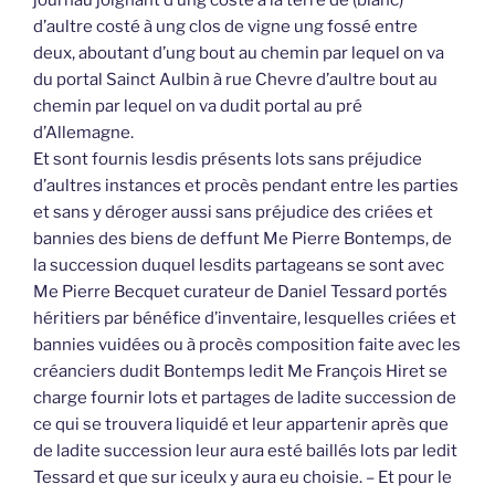
journau joignant d’ung costé à la terre de (blanc)
d’aultre costé à ung clos de vigne ung fossé entre
deux, aboutant d’ung bout au chemin par lequel on va
du portal Sainct Aulbin à rue Chevre d’aultre bout au
chemin par lequel on va dudit portal au pré
d’Allemagne.
Et sont fournis lesdis présents lots sans préjudice
d’aultres instances et procès pendant entre les parties
et sans y déroger aussi sans préjudice des criées et
bannies des biens de deffunt Me Pierre Bontemps, de
la succession duquel lesdits partageans se sont avec
Me Pierre Becquet curateur de Daniel Tessard portés
héritiers par bénéfice d’inventaire, lesquelles criées et
bannies vuidées ou à procès composition faite avec les
créanciers dudit Bontemps ledit Me François Hiret se
charge fournir lots et partages de ladite succession de
ce qui se trouvera liquidé et leur appartenir après que
de ladite succession leur aura esté baillés lots par ledit
Tessard et que sur iceulx y aura eu choisie. – Et pour le