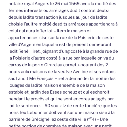
notaire royal Angers le 26 mai 1569 avec la moitié des
fermes intérests ou arrérages dudit contrat deubz
depuis ladite transaction jusques au jour de ladite
choisie l’aultre moitié desdits arrérages appartiendra à
celui qui aura le 1er lot – Item la maison et
appartenances sise sur la rue de la Poislerie de ceste
ville d’Angers en laquelle est de présent demeurant
ledit René Hiret, joignant d’ung costé à la grande rue de
la Poislerie d’autre costé à la rue par laquelle on va du
carroy de la porte Girard au cornet, aboutant des 2
bouts aulx maisons de la veufve Aveline et ses enfans
sauf audit Me François Hiret à demander la moitié des
louages de ladite maison ensemble de la maison
estable et jardin des Esses echeuz et qui escheroit
pendant le procès et qui ne sont encores adjugés par
ladite sentence. – 60 soulz tz de rente foncière que les
hoirs feu Lebonnier doibvent sur une maison sise à la
barrière de Brécigné lez ceste dite ville (f°4) – Une
petite portion de chambre de maison avec ung petit