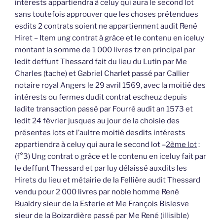
intérests appartiendra à celuy qui aura le second lot
sans toutefois approuver que les choses prétendues
esdits 2 contrats soient ne appartiennent audit René
Hiret – Item ung contrat à grâce et le contenu en iceluy
montant la somme de 1 000 livres tz en principal par
ledit deffunt Thessard fait du lieu du Lutin par Me
Charles (tache) et Gabriel Charlet passé par Callier
notaire royal Angers le 29 avril 1569, avec la moitié des
intérests ou fermes dudit contrat escheuz depuis
ladite transaction passé par Fourré audit an 1573 et
ledit 24 février jusques au jour de la choisie des
présentes lots et l’aultre moitié desdits intérests
appartiendra à celuy qui aura le second lot –
2ème lot
:
(f°3) Ung contrat o grâce et le contenu en iceluy fait par
le deffunt Thessard et par luy délaissé auxdits les
Hirets du lieu et métairie de la Fellière audit Thessard
vendu pour 2 000 livres par noble homme René
Bualdry sieur de la Esterie et Me François Bislesve
sieur de la Boizardière passé par Me René (illisible)