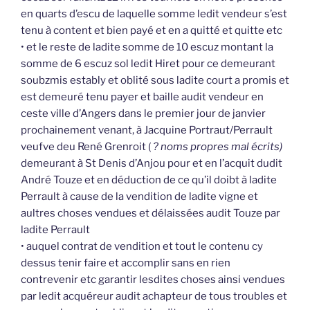
en quarts d’escu de laquelle somme ledit vendeur s’est
tenu à content et bien payé et en a quitté et quitte etc
• et le reste de ladite somme de 10 escuz montant la
somme de 6 escuz sol ledit Hiret pour ce demeurant
soubzmis estably et oblité sous ladite court a promis et
est demeuré tenu payer et baille audit vendeur en
ceste ville d’Angers dans le premier jour de janvier
prochainement venant, à Jacquine Portraut/Perrault
veufve deu René Grenroit (
? noms propres mal écrits)
demeurant à St Denis d’Anjou pour et en l’acquit dudit
André Touze et en déduction de ce qu’il doibt à ladite
Perrault à cause de la vendition de ladite vigne et
aultres choses vendues et délaissées audit Touze par
ladite Perrault
• auquel contrat de vendition et tout le contenu cy
dessus tenir faire et accomplir sans en rien
contrevenir etc garantir lesdites choses ainsi vendues
par ledit acquéreur audit achapteur de tous troubles et