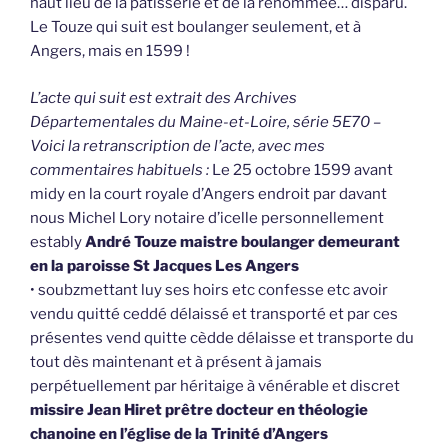
haut lieu de la pâtisserie et de la renommée… disparu.
Le Touze qui suit est boulanger seulement, et à
Angers, mais en 1599 !
L’acte qui suit est extrait des Archives
Départementales du Maine-et-Loire, série 5E70 –
Voici la retranscription de l’acte, avec mes
commentaires habituels :
Le 25 octobre 1599 avant
midy en la court royale d’Angers endroit par davant
nous Michel Lory notaire d’icelle personnellement
estably
André Touze maistre boulanger demeurant
en la paroisse St Jacques Les Angers
• soubzmettant luy ses hoirs etc confesse etc avoir
vendu quitté ceddé délaissé et transporté et par ces
présentes vend quitte cèdde délaisse et transporte du
tout dès maintenant et à présent à jamais
perpétuellement par héritaige à vénérable et discret
missire Jean Hiret prêtre docteur en théologie
chanoine en l’église de la Trinité d’Angers