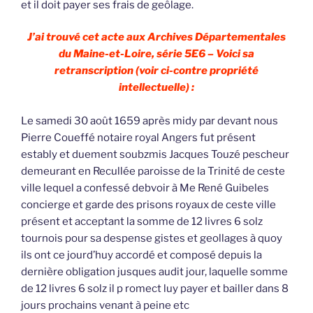
et il doit payer ses frais de geôlage.
J’ai trouvé cet acte aux Archives Départementales
du Maine-et-Loire, série 5E6 – Voici sa
retranscription (voir ci-contre propriété
intellectuelle) :
Le samedi 30 août 1659 après midy par devant nous
Pierre Coueffé notaire royal Angers fut présent
estably et duement soubzmis Jacques Touzé pescheur
demeurant en Recullée paroisse de la Trinité de ceste
ville lequel a confessé debvoir à Me René Guibeles
concierge et garde des prisons royaux de ceste ville
présent et acceptant la somme de 12 livres 6 solz
tournois pour sa despense gistes et geollages à quoy
ils ont ce jourd’huy accordé et composé depuis la
dernière obligation jusques audit jour, laquelle somme
de 12 livres 6 solz il p romect luy payer et bailler dans 8
jours prochains venant à peine etc