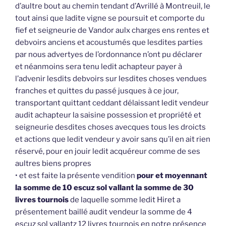
d’aultre bout au chemin tendant d’Avrillé à Montreuil, le
tout ainsi que ladite vigne se poursuit et comporte du
fief et seigneurie de Vandor aulx charges ens rentes et
debvoirs anciens et acoustumés que lesdites parties
par nous advertyes de l’ordonnance n’ont pu déclarer
et néanmoins sera tenu ledit achapteur payer à
l’advenir lesdits debvoirs sur lesdites choses vendues
franches et quittes du passé jusques à ce jour,
transportant quittant ceddant délaissant ledit vendeur
audit achapteur la saisine possession et propriété et
seigneurie desdites choses avecques tous les droicts
et actions que ledit vendeur y avoir sans qu’il en ait rien
réservé, pour en jouir ledit acquéreur comme de ses
aultres biens propres
• et est faite la présente vendition
pour et moyennant
la somme de 10 escuz sol vallant la somme de 30
livres tournois
de laquelle somme ledit Hiret a
présentement baillé audit vendeur la somme de 4
escuz sol vallantz 12 livres tournois en notre présence