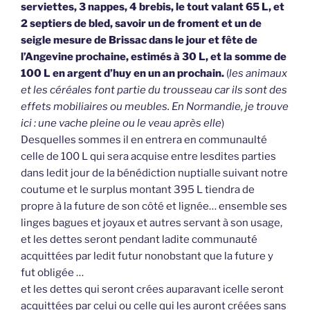
serviettes, 3 nappes, 4 brebis, le tout valant 65 L, et
2 septiers de bled, savoir un de froment et un de
seigle mesure de Brissac dans le jour et fête de
l’Angevine prochaine, estimés à 30 L, et la somme de
100 L en argent d’huy en un an prochain.
(
les animaux
et les céréales font partie du trousseau car ils sont des
effets mobiliaires ou meubles. En Normandie, je trouve
ici : une vache pleine ou le veau après elle
)
Desquelles sommes il en entrera en communaulté
celle de 100 L qui sera acquise entre lesdites parties
dans ledit jour de la bénédiction nuptialle suivant notre
coutume et le surplus montant 395 L tiendra de
propre à la future de son côté et lignée… ensemble ses
linges bagues et joyaux et autres servant à son usage,
et les dettes seront pendant ladite communauté
acquittées par ledit futur nonobstant que la future y
fut obligée …
et les dettes qui seront crées auparavant icelle seront
acquittées par celui ou celle qui les auront créées sans