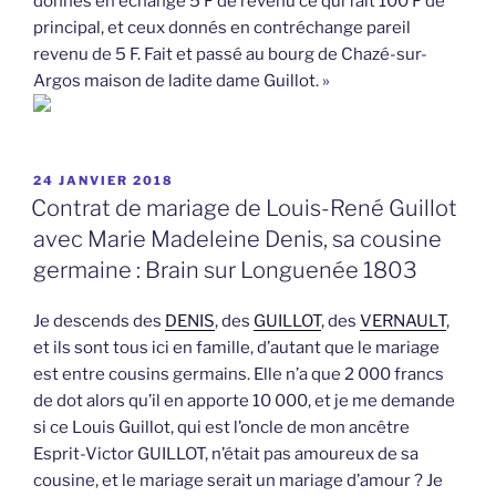
donnés en échange 5 F de revenu ce qui fait 100 F de
principal, et ceux donnés en contréchange pareil
revenu de 5 F. Fait et passé au bourg de Chazé-sur-
Argos maison de ladite dame Guillot. »
PUBLIÉ
24 JANVIER 2018
LE
Contrat de mariage de Louis-René Guillot
avec Marie Madeleine Denis, sa cousine
germaine : Brain sur Longuenée 1803
Je descends des
DENIS
, des
GUILLOT
, des
VERNAULT
,
et ils sont tous ici en famille, d’autant que le mariage
est entre cousins germains. Elle n’a que 2 000 francs
de dot alors qu’il en apporte 10 000, et je me demande
si ce Louis Guillot, qui est l’oncle de mon ancêtre
Esprit-Victor GUILLOT, n’était pas amoureux de sa
cousine, et le mariage serait un mariage d’amour ? Je