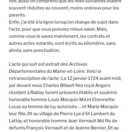
fille, aussi on comprend que les filles suivantes étaient
souvent réduites au couvent, moins onéreux pour les
parents.
Enfin, j’ai été à la ligne lorsqu’on change de sujet dans
l’acte, pour que vous puissiez mieux saisir. Mais,
comme vous le savez maintenent, les contrats et
autres actes notariés, sont écrits au kilomètre, sans
alinéa, sans ponctuation.
L’acte qui suit est extrait des Archives
Départementales du Maine-et-Loire. Voici la
retranscription de l’acte :
Le 12 janvier 1724 avant midi,
par devant nous Charles Billault Nre royal Angers
résidant à Rablay furent présents établis et soubmis
honorable homme Louis Macquin Md et Etiennette
Lucas sa femme de luy autorisée … et Marie Macquin
leur fille, Dt au village de Pierre Lye à St Lambert du
Lattay, et honorable homme Jean Vernault Md fils de
defunts François Vernault et de Jeanne Bernier, Dt au