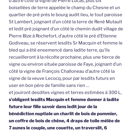
d’autre côté la vigne de Pierre Lucas, plus six
boisellées de terre appelée le champ du Chesne et un
quartier de pré près le bourg audit lieu, le tout paroisse
St Lambert, joignant d’un côté la terre de René Mutault
et ledit pré joignant d’un côté le chemin dudit village de
Pierre Bize à Rochefort, d’autre côté le pré d’Etienne
Godiveau, se réservent lesdits Sr Macquin et femme le
bled qui a été ensemencé dans ladite terre, qu’ils
recueilleront à la récolte prochaine, plus une tierce de
vigne ou environ située paroisse de Faye, joignant d’un
côté la vigne de François Challoneau d’autre côté la
vigne de la veuve Lecocq, pour par lesdits futurs en
user en bon père de famille sans rien …
et jouiront desdites vignes et terres estimées à 300 L,
s’obligent lesdits Macquin et femme donner à ladite
future leur fille savoir dans ledit jour de la
bénédiction nuptiale un charlit de bois de pommier,
un coffre de bois de chêne, 4 draps de toile mélée de
7 aunes le couple, une couette, un traverslit, 6