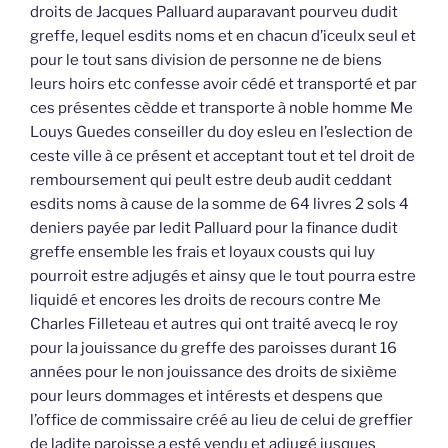
droits de Jacques Palluard auparavant pourveu dudit
greffe, lequel esdits noms et en chacun d’iceulx seul et
pour le tout sans division de personne ne de biens
leurs hoirs etc confesse avoir cédé et transporté et par
ces présentes cèdde et transporte à noble homme Me
Louys Guedes conseiller du doy esleu en l’eslection de
ceste ville à ce présent et acceptant tout et tel droit de
remboursement qui peult estre deub audit ceddant
esdits noms à cause de la somme de 64 livres 2 sols 4
deniers payée par ledit Palluard pour la finance dudit
greffe ensemble les frais et loyaux cousts qui luy
pourroit estre adjugés et ainsy que le tout pourra estre
liquidé et encores les droits de recours contre Me
Charles Filleteau et autres qui ont traité avecq le roy
pour la jouissance du greffe des paroisses durant 16
années pour le non jouissance des droits de sixième
pour leurs dommages et intérests et despens que
l’office de commissaire créé au lieu de celui de greffier
de ladite paroisse a esté vendu et adjugé jusques