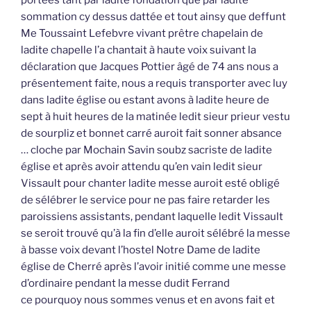
sommation cy dessus dattée et tout ainsy que deffunt
Me Toussaint Lefebvre vivant prêtre chapelain de
ladite chapelle l’a chantait à haute voix suivant la
déclaration que Jacques Pottier âgé de 74 ans nous a
présentement faite, nous a requis transporter avec luy
dans ladite église ou estant avons à ladite heure de
sept à huit heures de la matinée ledit sieur prieur vestu
de sourpliz et bonnet carré auroit fait sonner absance
… cloche par Mochain Savin soubz sacriste de ladite
église et après avoir attendu qu’en vain ledit sieur
Vissault pour chanter ladite messe auroit esté obligé
de sélébrer le service pour ne pas faire retarder les
paroissiens assistants, pendant laquelle ledit Vissault
se seroit trouvé qu’à la fin d’elle auroit sélébré la messe
à basse voix devant l’hostel Notre Dame de ladite
église de Cherré après l’avoir initié comme une messe
d’ordinaire pendant la messe dudit Ferrand
ce pourquoy nous sommes venus et en avons fait et