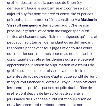
greffier des tailles de la paroisse de Cherré, y
demeurant, laquelle soubzmise etc confesse avoir
aujourd’huy fait nommé créé et constitué et par ces
présentes fait nomme créé et constitue Me
Mathurin
Vissault son gendre
demeurant audit Cherré son
procureur général et certain messager spécial en
toutes et chacunes ses affaires et négoces qu’elle a et
peut avoir soit tant en demandant qu’en deffendant
respondre par devant tous juges et en toutes cours
que mestier sera mesmes pour et au nom de ladite
constituante de retirer les deniers qui à elle peuvent
appartenir pour raison de suprimation et esteints de
greffes sur chacune paroisse suivant les lettres
patentes du roy notre sire d’autant que sondit deffunt
mary auroit financer au coffre du roy ou à ses officiers
les sommes portées par ses acquits dudit office de
greffe dont depuis de luy auroit esté adnigé la
jouissance de 16 années dudit estat pour raison de
quoy luy appartient remboursement de la non