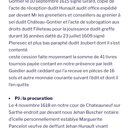
Gontier le 10 septembre 1615 signé Girard, copie de
l’acte de réception dudit Hunault audit office expédié
par devant Mr les grenetiers et conseillers au grenier à
sel dudit Château-Gontier et l’acte de subrogation aux
droits dudit Filleteau pour la jouissance dudit greffe
durant 16 années datté du 23 juillet 1609 signé
Pieresec et plus bas paraphé dudit Joubert dont il s’est
contenté
ceste cession faite moyennant la somme de 41 livres
tournois payée contant en notre présence par ledit
Guedier audit ceddant qui l’a receue en pièces de 16
sols et autre monnaie courante suivant l’édit et dont il
l’en quitte
PJ : la procuration
Le 4 novembre 1618 en notre cour de Chateauneuf sur
Sarthe endroit par devant nous Jehan Buscher notaire
d’icelle personnellement establye Marguerite
Pancelot veufve de deffunt Jehan Hunault vivant