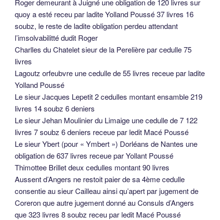
Roger demeurant à Juigné une obligation de 120 livres sur
quoy a esté receu par ladite Yolland Poussé 37 livres 16
soubz, le reste de ladite obligation perdeu attendant
l’imsolvabilitté dudit Roger
Charlles du Chatelet sieur de la Perelière par cedulle 75
livres
Lagoutz orfeubvre une cedulle de 55 livres receue par ladite
Yolland Poussé
Le sieur Jacques Lepetit 2 cedulles montant ensamble 219
livres 14 soubz 6 deniers
Le sieur Jehan Moulinier du Limaige une cedulle de 7 122
livres 7 soubz 6 deniers receue par ledit Macé Poussé
Le sieur Ybert (pour « Ymbert ») Dorléans de Nantes une
obligation de 637 livres receue par Yollant Poussé
Thimottee Brillet deux cedulles montant 90 livres
Aussent d’Angers ne restoit paier de sa 4ème cedulle
consentie au sieur Cailleau ainsi qu’apert par jugement de
Coreron que autre jugement donné au Consuls d’Angers
que 323 livres 8 soubz receu par ledit Macé Poussé