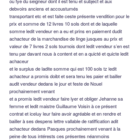
ou fye du seigneur dont il est tenu et subject et aux
debvoirs anciens et accoustumés
transportant etc et est faite ceste présente vendition pour le
prix et somme de 12 livres 10 sols dont et de laquelle
somme ledit vendeur en a eu et prins en paiement dudit
achacteur de la marchandise de linge jusques au prix et
valeur de 7 livres 2 sols tournois dont ledit vendeur s’en est
tenu par davant nous à content et en a quicté et quicte ledit
achaceur
et le surplus de ladite somme qui est 100 sols tz ledit
achacteur a promis doibt et sera tenu les paier et bailler
audit vendeur dedans le jour et feste de Nouel
prochainement venant
et a promis ledit vendeur faire lyer et obliger Jehanne sa
femme et ledit maistre Guillaume Voisin à ce présent
contrat et iceluy leur faire avoir agréable et en rendre et
bailler à ses despens lettre vallable de ratiffication adit
achacteur dedans Pasques prochainement venant à la
peine de tous intérests ces présentes néanmoins