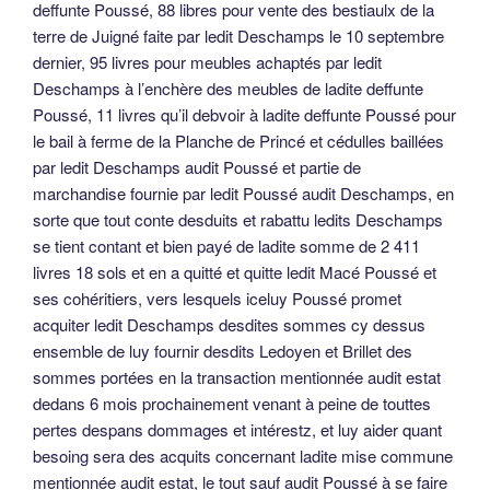
deffunte Poussé, 88 libres pour vente des bestiaulx de la
terre de Juigné faite par ledit Deschamps le 10 septembre
dernier, 95 livres pour meubles achaptés par ledit
Deschamps à l’enchère des meubles de ladite deffunte
Poussé, 11 livres qu’il debvoir à ladite deffunte Poussé pour
le bail à ferme de la Planche de Princé et cédulles baillées
par ledit Deschamps audit Poussé et partie de
marchandise fournie par ledit Poussé audit Deschamps, en
sorte que tout conte desduits et rabattu ledits Deschamps
se tient contant et bien payé de ladite somme de 2 411
livres 18 sols et en a quitté et quitte ledit Macé Poussé et
ses cohéritiers, vers lesquels iceluy Poussé promet
acquiter ledit Deschamps desdites sommes cy dessus
ensemble de luy fournir desdits Ledoyen et Brillet des
sommes portées en la transaction mentionnée audit estat
dedans 6 mois prochainement venant à peine de touttes
pertes despans dommages et intérestz, et luy aider quant
besoing sera des acquits concernant ladite mise commune
mentionnée audit estat, le tout sauf audit Poussé à se faire