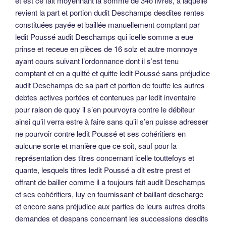
et est ce fait moyennant la somme de 34o livres, à laquelle
revient la part et portion dudit Deschamps desdites rentes
constituées payée et baillée manuellement comptant par
ledit Poussé audit Deschamps qui icelle somme a eue
prinse et receue en pièces de 16 solz et autre monnoye
ayant cours suivant l’ordonnance dont il s’est tenu
comptant et en a quitté et quitte ledit Poussé sans préjudice
audit Deschamps de sa part et portion de toutte les autres
debtes actives portées et contenues par ledit inventaire
pour raison de quoy il s’en pourvoyra contre le débiteur
ainsi qu’il verra estre à faire sans qu’il s’en puisse adresser
ne pourvoir contre ledit Poussé et ses cohéritiers en
aulcune sorte et manière que ce soit, sauf pour la
représentation des titres concernant icelle touttefoys et
quante, lesquels titres ledit Poussé a dit estre prest et
offrant de bailler comme il a toujours fait audit Deschamps
et ses cohéritiers, luy en fournissant et baillant descharge
et encore sans préjudice aux parties de leurs autres droits
demandes et despans concernant les successions desdits