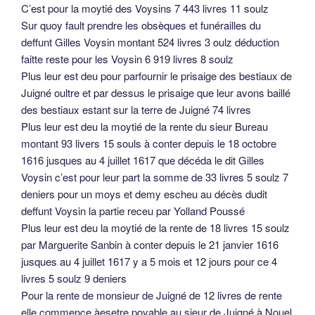
C’est pour la moytié des Voysins 7 443 livres 11 soulz
Sur quoy fault prendre les obsèques et funérailles du
deffunt Gilles Voysin montant 524 livres 3 oulz déduction
faitte reste pour les Voysin 6 919 livres 8 soulz
Plus leur est deu pour parfournir le prisaige des bestiaux de
Juigné oultre et par dessus le prisaige que leur avons baillé
des bestiaux estant sur la terre de Juigné 74 livres
Plus leur est deu la moytié de la rente du sieur Bureau
montant 93 livers 15 souls à conter depuis le 18 octobre
1616 jusques au 4 juillet 1617 que décéda le dit Gilles
Voysin c’est pour leur part la somme de 33 livres 5 soulz 7
deniers pour un moys et demy escheu au décès dudit
deffunt Voysin la partie receu par Yolland Poussé
Plus leur est deu la moytié de la rente de 18 livres 15 soulz
par Marguerite Sanbin à conter depuis le 21 janvier 1616
jusques au 4 juillet 1617 y a 5 mois et 12 jours pour ce 4
livres 5 soulz 9 deniers
Pour la rente de monsieur de Juigné de 12 livres de rente
elle commence àesetre poyable au sieur de Juigné à Nouel