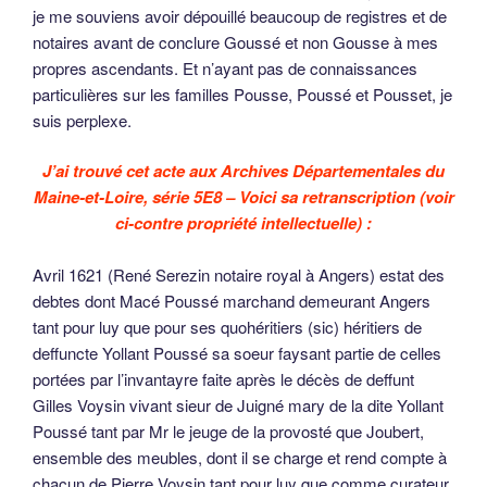
je me souviens avoir dépouillé beaucoup de registres et de
notaires avant de conclure Goussé et non Gousse à mes
propres ascendants. Et n’ayant pas de connaissances
particulières sur les familles Pousse, Poussé et Pousset, je
suis perplexe.
J’ai trouvé cet acte aux Archives Départementales du
Maine-et-Loire, série 5E8 – Voici sa retranscription (voir
ci-contre propriété intellectuelle) :
Avril 1621 (René Serezin notaire royal à Angers) estat des
debtes dont Macé Poussé marchand demeurant Angers
tant pour luy que pour ses quohéritiers (sic) héritiers de
deffuncte Yollant Poussé sa soeur faysant partie de celles
portées par l’invantayre faite après le décès de deffunt
Gilles Voysin vivant sieur de Juigné mary de la dite Yollant
Poussé tant par Mr le jeuge de la provosté que Joubert,
ensemble des meubles, dont il se charge et rend compte à
chacun de Pierre Voysin tant pour luy que comme curateur