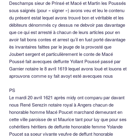
Deschamps sieur de Prinsé et Macé et Martin les Poussés
sous saignés (pour « signer ») avons veu et leu le contenu
du présent estat lequel avons trouvé bon et véritable et les
débiteurs dénommés cy dessus ne debvoir pas davantage
que ce qui est arresté à chacun de leurs articles pour en
avoir fait bons contes et arrest qu’il en fust porté davantage
ès invantaires faittes par le jeuge de la provosté que
Joubert sergent et particulièrement le conte de Macé
Poussé fait avecques deffunte Yollant Poussé passé par
Garnier notaire le 8 avril 1619 lequel avons loué et louons et
aprouvons comme sy fait avoyt esté avecques nous
PS
Le mardi 20 avril 1621 après midy ont comparu par davant
nous René Serezin notaire royal à Angers chacun de
honorable homme Macé Poucet marchand demeurant en
cette ville paroisse de st Maurice tant pour luy que pour ses
cohéritiers héritiers de deffunte honorable femme Yolande
Poucet sa soeur vivante veufve de deffunt honorable