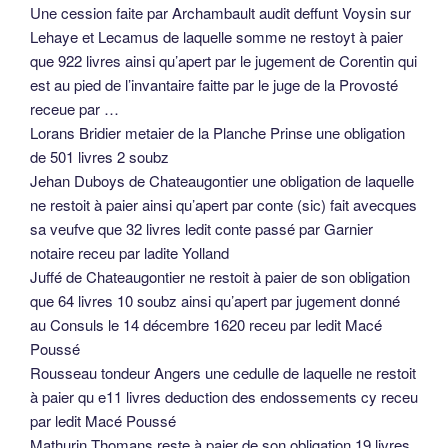
Une cession faite par Archambault audit deffunt Voysin sur
Lehaye et Lecamus de laquelle somme ne restoyt à paier
que 922 livres ainsi qu’apert par le jugement de Corentin qui
est au pied de l’invantaire faitte par le juge de la Provosté
receue par …
Lorans Bridier metaier de la Planche Prinse une obligation
de 501 livres 2 soubz
Jehan Duboys de Chateaugontier une obligation de laquelle
ne restoit à paier ainsi qu’apert par conte (sic) fait avecques
sa veufve que 32 livres ledit conte passé par Garnier
notaire receu par ladite Yolland
Juffé de Chateaugontier ne restoit à paier de son obligation
que 64 livres 10 soubz ainsi qu’apert par jugement donné
au Consuls le 14 décembre 1620 receu par ledit Macé
Poussé
Rousseau tondeur Angers une cedulle de laquelle ne restoit
à paier qu e11 livres deduction des endossements cy receu
par ledit Macé Poussé
Mathurin Thomans reste à paier de son obligation 19 livres