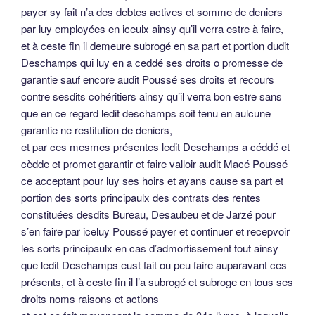
payer sy fait n’a des debtes actives et somme de deniers
par luy employées en iceulx ainsy qu’il verra estre à faire,
et à ceste fin il demeure subrogé en sa part et portion dudit
Deschamps qui luy en a ceddé ses droits o promesse de
garantie sauf encore audit Poussé ses droits et recours
contre sesdits cohéritiers ainsy qu’il verra bon estre sans
que en ce regard ledit deschamps soit tenu en aulcune
garantie ne restitution de deniers,
et par ces mesmes présentes ledit Deschamps a céddé et
cèdde et promet garantir et faire valloir audit Macé Poussé
ce acceptant pour luy ses hoirs et ayans cause sa part et
portion des sorts principaulx des contrats des rentes
constituées desdits Bureau, Desaubeu et de Jarzé pour
s’en faire par iceluy Poussé payer et continuer et recepvoir
les sorts principaulx en cas d’admortissement tout ainsy
que ledit Deschamps eust fait ou peu faire auparavant ces
présents, et à ceste fin il l’a subrogé et subroge en tous ses
droits noms raisons et actions