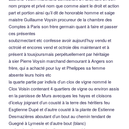
nom propre et privé nom que comme aiant le droit et action
part et portion ainsi qu’il dit de honorable homme et saige
maistre Guillaume Voysin procureur de la chambre des
Comptes à Paris son frère germain quant à faire et passer
ces présentes
soubzmectant etc confesse avoir aujourd’huy vendu et
octroié et encores vend et octroie dès maintenant et à
présent à tousjoursmais perpétuellement par héritaige
à sier Pierre Voysin marchand demourant à Angers son
frère, qui a achacté pour luy et Phelippes sa femme
absente leurs hoirs etc
la quarte partie par indivis d’un clox de vigne nommé le
Clox Voisin contenant 4 quartiers de vigne ou environ assis
en la paroisse de Murs avecques les hayes et cloisons
d’iceluy joignant d’un cousté à la terre des héritiers feu
Esgtienne Dupé et d’autre cousté à la plante de Estienne
Desmazières aboutant d’un bout au chemin tendant de
Guegné à Lymesle et d’autre bout (blanc)