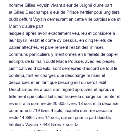
homme Gilles Voysin vivant sieur de Juigné d’une part
et Gilles Deschamps sieur de Princé héritier pour ung tiers
dudit deffunt Voysin demeurant en cette ville paroisse de st
Martin d’autre part
lesquels après avoir exactement veu, leu et considéré à
leur loysir l’estat et conte cy dessus, en cinq feillets de
papier attéchés, et pareillement l’estat des minses
communs particuliers y mentionnés en 8 feillets de papier
escripts de la main dudit Macé Poussé, avec les pièces
justificatives d’icxeulx, sont demeurés d’accord de tout le
contenu, tant en charges que descharge minses et
despances et en tant que besoing est ou seroit ledit
Deschamps les a pour son regard aprouvés et aprouve
tellement que calcul fait s’est trouvé la charge se monter et
revenir à la somme de 20 605 livres 18 sols et la dépanse
commune 5 719 lives 4 sols, laquelle somme desduite
reste 14 886 livres 14 sols, qui est pour la part desdits
héritiers Voysin 7 443 livres 7 sols tz