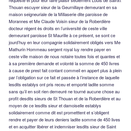
requeste et pour leur faire plaisir seulement Louis de Sainxt
Thouan escuyer sieur de la Geurnillaye demeurant en sa
maison seigneuriale de la Millaserie dite paroisse de
Morannes et Me Claude Voisin sieur de la Roberdière
docteur régent ès droits en l’université de ceste ville
demeurant paroisse St Maurille à ce présent, se sont ce
jourd’huy en leur compagnie solidairement obligés vers Me
Mathurin Hommeau sergent royal luy rendre payer en
ceste ville maison de nous notaire toutes fois et quantes et
à sa première demande et volonté la somme de 450 livres
à cause de prest fait contant commeil en appert plus à plein
par l’obligation sur ce fait et passée à l’instance de laquelle
lesdits establys ont pris receu et emporté ladite somme
sans qu’il en soit rien demeuré ne tourné aucune chose au
profit desdits sieurs de St Thouan et de la Roberdière et au
moyen de ce lesdits sieur et damoiselle establys
solidairement comme dit est prometttent et s’obligent
rendre et payer de leurs deniers ladite somme de 450 lives
et en acquitter libérer et indemniser lesdits sieur de Saint