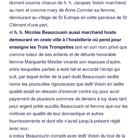
dument soumis chacun de h. h. Jacques Voisin marchand
au nom et comme mary de Anne Cormier sa femme,
demeurant au village de St Eutrope en cette paroisse de St
Clément d’une part,
et
h. h. Nicolas Beaucousin aussi marchand hoste
demeurant en ceste ville à l’hostellerie où pend pour
enseigne les Trois Trompettes
tant en son nom privé que
comme tuteur de ses enfants et de défunte honorable
femme Marguerite Meslier vivante son espouse d’autre,
entre lesquelles parties a esté fait et accordé l’écript qui
suit, par lequel éviter de la part dudit Beaucousin esdits
noms les poursuites rigoureuses que ledit Voisin en ladite
qualité estait en dessein d’exercer contre luy pour avoir
payement de plusieurs sommes de deniers à luy dues tant
pour argent prêté auxdits Beaucousin et femme que our les
métives en qualité de leur domestique et autres
fournissements et dont elle n’avait jusqu’à présent réglé
avec eux,
a iceluy Beaucouzin compté avec ledit Voisin du tout de la