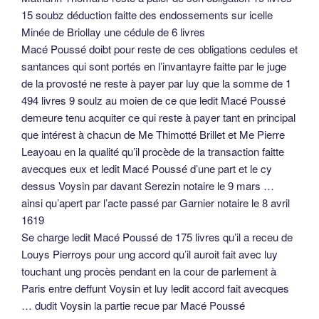
15 soubz déduction faitte des endossements sur icelle
Minée de Briollay une cédule de 6 livres
Macé Poussé doibt pour reste de ces obligations cedules et
santances qui sont portés en l’invantayre faitte par le juge
de la provosté ne reste à payer par luy que la somme de 1
494 livres 9 soulz au moien de ce que ledit Macé Poussé
demeure tenu acquiter ce qui reste à payer tant en principal
que intérest à chacun de Me Thimotté Brillet et Me Pierre
Leayoau en la qualité qu’il procède de la transaction faitte
avecques eux et ledit Macé Poussé d’une part et le cy
dessus Voysin par davant Serezin notaire le 9 mars …
ainsi qu’apert par l’acte passé par Garnier notaire le 8 avril
1619
Se charge ledit Macé Poussé de 175 livres qu’il a receu de
Louys Pierroys pour ung accord qu’il auroit fait avec luy
touchant ung procès pendant en la cour de parlement à
Paris entre deffunt Voysin et luy ledit accord fait avecques
… dudit Voysin la partie recue par Macé Poussé