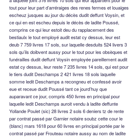
à laquelle joint 316 livres 10 sols qui leur appartient pour le
tout pour leur part d’arréraiges des renes fermes et louaiges
escheuz jusques au jour du décès dudit deffunt Voysin, et
ce qui en est escheu depuis le décès de ladite Poussé,
comprins ce qui leur estoit deu du rapplacement des
bestiaulx le tout employé audit estat cy dessus, leur est
deub 7 759 livres 17 sols, sur laquelle desduits 524 livers 3
sols qu’ils doibvent aussy pour le tout pour les obsèques et
funérailles dudit deffunt Voysin employée pareillement audit
estat cy dessus, leur reste 7 235 livres 14 sols, qui est pour
le tiers dudit Deschamps 2 421 livres 18 sols laquelle
somme ledit Deschamps a recongneu et confessé avoir
eue et receue dudit Poussé tant ce jourd’huy que
auparavant ce jour, compris 450 livres en principal pour
laquelle ledit Deschamps auroit vendu à ladite deffunte
Yollande Poulet (sic) 28 livres 2 sols 6 deniers tz de rente
par contrat passé par Garnier notaire soubz cette cour le
(blanc) mars 1618 pour 60 livres en principal portée par le
contrat passé par Frouteau notaire aussy au nom de ladite