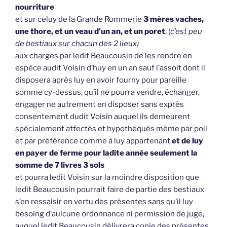
nourriture
et sur celuy de la Grande Rommerie
3 mères vaches,
une thore, et un veau d’un an, et un poret
, (
c’est peu
de bestiaux sur chacun des 2 lieux)
aux charges par ledit Beaucousin de les rendre en
espèce audit Voisin d’huy en un an sauf l’assoit dont il
disposera après luy en avoir fourny pour pareille
somme cy-dessus, qu’il ne pourra vendre, échanger,
engager ne autrement en disposer sans exprès
consentement dudit Voisin auquel ils demeurent
spécialement affectés et hypothéqués même par poil
et par préférence comme à luy appartenant
et de luy
en payer de ferme pour ladite année seulement la
somme de 7 livres 3 sols
et pourra ledit Voisin sur la moindre disposition que
ledit Beaucousin pourrait faire de partie des bestiaux
s’en ressaisir en vertu des présentes sans qu’il luy
besoing d’aulcune ordonnance ni permission de juge,
auquel ledit Beaucousin délivrera copie des présentes