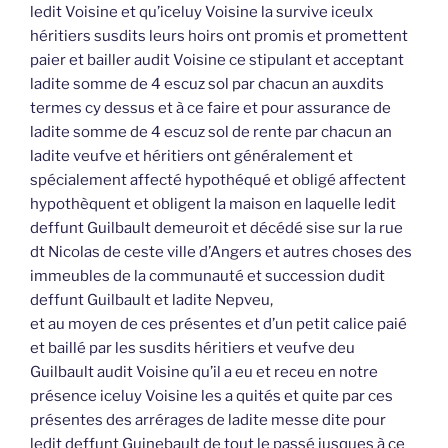
ledit Voisine et qu’iceluy Voisine la survive iceulx
héritiers susdits leurs hoirs ont promis et promettent
paier et bailler audit Voisine ce stipulant et acceptant
ladite somme de 4 escuz sol par chacun an auxdits
termes cy dessus et à ce faire et pour assurance de
ladite somme de 4 escuz sol de rente par chacun an
ladite veufve et héritiers ont généralement et
spécialement affecté hypothéqué et obligé affectent
hypothèquent et obligent la maison en laquelle ledit
deffunt Guilbault demeuroit et décédé sise sur la rue
dt Nicolas de ceste ville d’Angers et autres choses des
immeubles de la communauté et succession dudit
deffunt Guilbault et ladite Nepveu,
et au moyen de ces présentes et d’un petit calice paié
et baillé par les susdits héritiers et veufve deu
Guilbault audit Voisine qu’il a eu et receu en notre
présence iceluy Voisine les a quités et quite par ces
présentes des arrérages de ladite messe dite pour
ledit deffunt Guinebault de tout le passé jusques à ce