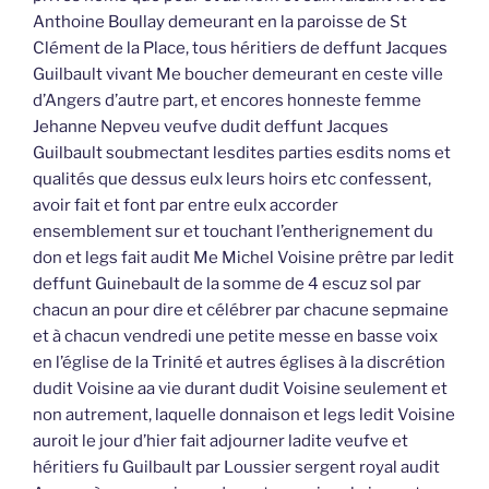
Anthoine Boullay demeurant en la paroisse de St
Clément de la Place, tous héritiers de deffunt Jacques
Guilbault vivant Me boucher demeurant en ceste ville
d’Angers d’autre part, et encores honneste femme
Jehanne Nepveu veufve dudit deffunt Jacques
Guilbault soubmectant lesdites parties esdits noms et
qualités que dessus eulx leurs hoirs etc confessent,
avoir fait et font par entre eulx accorder
ensemblement sur et touchant l’entherignement du
don et legs fait audit Me Michel Voisine prêtre par ledit
deffunt Guinebault de la somme de 4 escuz sol par
chacun an pour dire et célébrer par chacune sepmaine
et à chacun vendredi une petite messe en basse voix
en l’église de la Trinité et autres églises à la discrétion
dudit Voisine aa vie durant dudit Voisine seulement et
non autrement, laquelle donnaison et legs ledit Voisine
auroit le jour d’hier fait adjourner ladite veufve et
héritiers fu Guilbault par Loussier sergent royal audit