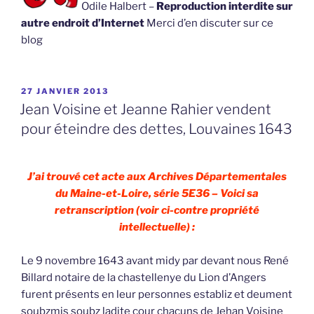
Odile Halbert –
Reproduction interdite sur
autre endroit d’Internet
Merci d’en discuter sur ce
blog
PUBLIÉ
27 JANVIER 2013
LE
Jean Voisine et Jeanne Rahier vendent
pour éteindre des dettes, Louvaines 1643
J’ai trouvé cet acte aux Archives Départementales
du Maine-et-Loire, série 5E36 – Voici sa
retranscription (voir ci-contre propriété
intellectuelle) :
Le 9 novembre 1643 avant midy par devant nous René
Billard notaire de la chastellenye du Lion d’Angers
furent présents en leur personnes establiz et deument
soubzmis soubz ladite cour chacuns de Jehan Voisine