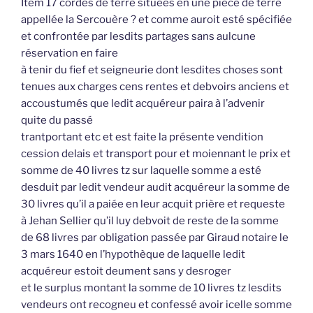
Item 17 cordes de terre situées en une pièce de terre
appellée la Sercouère ? et comme auroit esté spécifiée
et confrontée par lesdits partages sans aulcune
réservation en faire
à tenir du fief et seigneurie dont lesdites choses sont
tenues aux charges cens rentes et debvoirs anciens et
accoustumés que ledit acquéreur paira à l’advenir
quite du passé
trantportant etc et est faite la présente vendition
cession delais et transport pour et moiennant le prix et
somme de 40 livres tz sur laquelle somme a esté
desduit par ledit vendeur audit acquéreur la somme de
30 livres qu’il a paiée en leur acquit prière et requeste
à Jehan Sellier qu’il luy debvoit de reste de la somme
de 68 livres par obligation passée par Giraud notaire le
3 mars 1640 en l’hypothèque de laquelle ledit
acquéreur estoit deument sans y desroger
et le surplus montant la somme de 10 livres tz lesdits
vendeurs ont recogneu et confessé avoir icelle somme