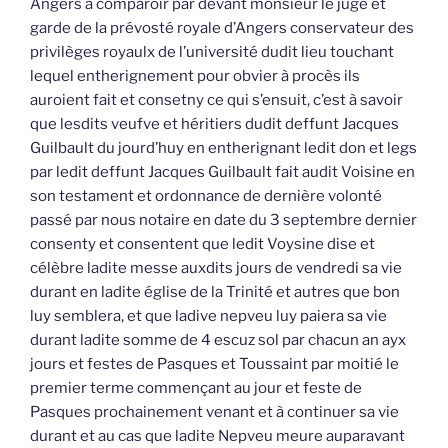
Angers à comparoir par devant monsieur le juge et
garde de la prévosté royale d’Angers conservateur des
privilèges royaulx de l’université dudit lieu touchant
lequel entherignement pour obvier à procès ils
auroient fait et consetny ce qui s’ensuit, c’est à savoir
que lesdits veufve et héritiers dudit deffunt Jacques
Guilbault du jourd’huy en entherignant ledit don et legs
par ledit deffunt Jacques Guilbault fait audit Voisine en
son testament et ordonnance de dernière volonté
passé par nous notaire en date du 3 septembre dernier
consenty et consentent que ledit Voysine dise et
célèbre ladite messe auxdits jours de vendredi sa vie
durant en ladite église de la Trinité et autres que bon
luy semblera, et que ladive nepveu luy paiera sa vie
durant ladite somme de 4 escuz sol par chacun an ayx
jours et festes de Pasques et Toussaint par moitié le
premier terme commençant au jour et feste de
Pasques prochainement venant et à continuer sa vie
durant et au cas que ladite Nepveu meure auparavant