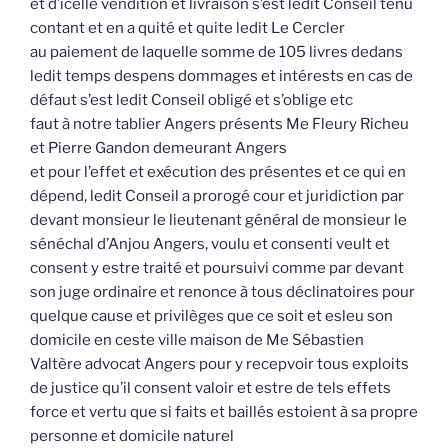
et d’icelle vendition et livraison s’est ledit Conseil tenu
contant et en a quité et quite ledit Le Cercler
au paiement de laquelle somme de 105 livres dedans
ledit temps despens dommages et intérests en cas de
défaut s’est ledit Conseil obligé et s’oblige etc
faut à notre tablier Angers présents Me Fleury Richeu
et Pierre Gandon demeurant Angers
et pour l’effet et exécution des présentes et ce qui en
dépend, ledit Conseil a prorogé cour et juridiction par
devant monsieur le lieutenant général de monsieur le
sénéchal d’Anjou Angers, voulu et consenti veult et
consent y estre traité et poursuivi comme par devant
son juge ordinaire et renonce à tous déclinatoires pour
quelque cause et privilèges que ce soit et esleu son
domicile en ceste ville maison de Me Sébastien
Valtère advocat Angers pour y recepvoir tous exploits
de justice qu’il consent valoir et estre de tels effets
force et vertu que si faits et baillés estoient à sa propre
personne et domicile naturel