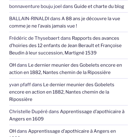
action en 1882, Nantes chemin de la Ripossière
yvan pfaff
dans
Le dernier meunier des Gobelets
encore en action en 1882, Nantes chemin de la
Ripossière
Christelle Dupéré
dans
Apprentissage d’apothicaire à
Angers en 1609
OH
dans
Apprentissage d’apothicaire à Angers en
1609
Christelle Dupéré
dans
Apprentissage d’apothicaire à
Angers en 1609
JEAN Daniel
dans
Les familles que j’ai étudiées à fonds
Yannick DORES-LERAY
dans
Guide et charte du blog