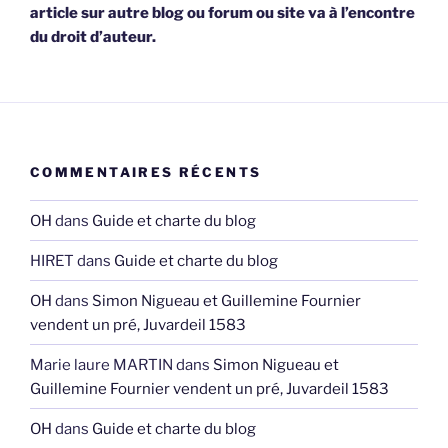
HIRET
dans
Guide et charte du blog
OH
dans
Simon Nigueau et Guillemine Fournier
vendent un pré, Juvardeil 1583
Marie laure MARTIN
dans
Simon Nigueau et
Guillemine Fournier vendent un pré, Juvardeil 1583
OH
dans
Guide et charte du blog
bonnaventure bouju joel
dans
Guide et charte du blog
BALLAIN-RINALDI
dans
A 88 ans je découvre la vue
comme je ne l’avais jamais vue !
Frédéric de Thysebaert
dans
Rapports des avances
d’hoiries des 12 enfants de Jean Berault et Françoise
Beudin à leur succession, Martigné 1539
OH
dans
Le dernier meunier des Gobelets encore en