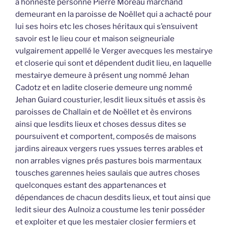
à honneste personne Pierre Moreau marchand
demeurant en la paroisse de Noëllet qui a achacté pour
lui ses hoirs etc les choses héritaux qui s’ensuivent
savoir est le lieu cour et maison seigneuriale
vulgairement appellé le Verger avecques les mestairye
et closerie qui sont et dépendent dudit lieu, en laquelle
mestairye demeure à présent ung nommé Jehan
Cadotz et en ladite closerie demeure ung nommé
Jehan Guiard cousturier, lesdit lieux situés et assis ès
paroisses de Challain et de Noëllet et ès environs
ainsi que lesdits lieux et choses dessus dites se
poursuivent et comportent, composés de maisons
jardins aireaux vergers rues yssues terres arables et
non arrables vignes prés pastures bois marmentaux
tousches garennes heies saulais que autres choses
quelconques estant des appartenances et
dépendances de chacun desdits lieux, et tout ainsi que
ledit sieur des Aulnoiz a coustume les tenir posséder
et exploiter et que les mestaier closier fermiers et