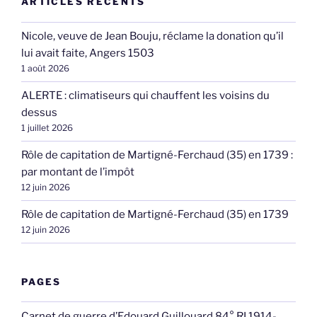
par montant de l’impôt
12 juin 2026
Rôle de capitation de Martigné-Ferchaud (35) en 1739
12 juin 2026
PAGES
Carnet de guerre d’Edouard Guillouard 84° RI 1914-
1918
Cartes postales
Guide et charte du blog
Mesures anciennes
Métiers
Ouvrages numérisés