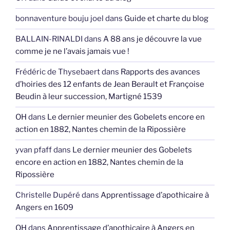
bonnaventure bouju joel
dans
Guide et charte du blog
BALLAIN-RINALDI
dans
A 88 ans je découvre la vue
comme je ne l’avais jamais vue !
Frédéric de Thysebaert
dans
Rapports des avances
d’hoiries des 12 enfants de Jean Berault et Françoise
Beudin à leur succession, Martigné 1539
OH
dans
Le dernier meunier des Gobelets encore en
action en 1882, Nantes chemin de la Ripossière
yvan pfaff
dans
Le dernier meunier des Gobelets
encore en action en 1882, Nantes chemin de la
Ripossière
Christelle Dupéré
dans
Apprentissage d’apothicaire à
Angers en 1609
OH
dans
Apprentissage d’apothicaire à Angers en