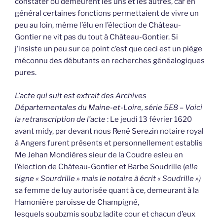
constater où demeurent les uns et les autres, car en
général certaines fonctions permettaient de vivre un
peu au loin, même l’élu en l’élection de Château-
Gontier ne vit pas du tout à Château-Gontier. Si
j’insiste un peu sur ce point c’est que ceci est un piège
méconnu des débutants en recherches généalogiques
pures.
L’acte qui suit est extrait des Archives
Départementales du Maine-et-Loire, série 5E8 – Voici
la retranscription de l’acte
: Le jeudi 13 février 1620
avant midy, par devant nous René Serezin notaire royal
à Angers furent présents et personnellement establis
Me Jehan Mondières sieur de la Coudre esleu en
l’élection de Château-Gontier et Barbe Soudrille (
elle
signe « Sourdrille » mais le notaire à écrit « Soudrille »)
sa femme de luy autorisée quant à ce, demeurant à la
Hamonière paroisse de Champigné,
lesquels soubzmis soubz ladite cour et chacun d’eux