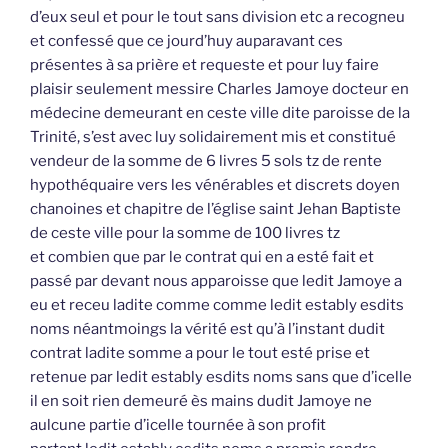
d’eux seul et pour le tout sans division etc a recogneu
et confessé que ce jourd’huy auparavant ces
présentes à sa prière et requeste et pour luy faire
plaisir seulement messire Charles Jamoye docteur en
médecine demeurant en ceste ville dite paroisse de la
Trinité, s’est avec luy solidairement mis et constitué
vendeur de la somme de 6 livres 5 sols tz de rente
hypothéquaire vers les vénérables et discrets doyen
chanoines et chapitre de l’église saint Jehan Baptiste
de ceste ville pour la somme de 100 livres tz
et combien que par le contrat qui en a esté fait et
passé par devant nous apparoisse que ledit Jamoye a
eu et receu ladite comme comme ledit estably esdits
noms néantmoings la vérité est qu’à l’instant dudit
contrat ladite somme a pour le tout esté prise et
retenue par ledit estably esdits noms sans que d’icelle
il en soit rien demeuré ès mains dudit Jamoye ne
aulcune partie d’icelle tournée à son profit