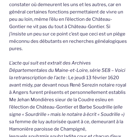
constater où demeurent les uns et les autres, car en
général certaines fonctions permettaient de vivre un
peu au loin, même l’élu en l’élection de Château-
Gontier ne vit pas du tout à Château-Gontier. Si
j’insiste un peu sur ce point c’est que ceci est un piège
méconnu des débutants en recherches généalogiques
pures.
L’acte qui suit est extrait des Archives
Départementales du Maine-et-Loire, série 5E8 – Voici
la retranscription de l’acte
: Le jeudi 13 février 1620
avant midy, par devant nous René Serezin notaire royal
à Angers furent présents et personnellement establis
Me Jehan Mondières sieur de la Coudre esleu en
l’élection de Château-Gontier et Barbe Soudrille (
elle
signe « Sourdrille » mais le notaire à écrit « Soudrille »)
sa femme de luy autorisée quant à ce, demeurant à la
Hamonière paroisse de Champigné,
lesquels soubzmis soubz ladite cour et chacun d’eux