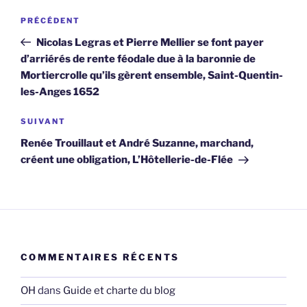
Navigation
Article
PRÉCÉDENT
de
précédent
Nicolas Legras et Pierre Mellier se font payer
l’article
d’arriérés de rente féodale due à la baronnie de
Mortiercrolle qu’ils gèrent ensemble, Saint-Quentin-
les-Anges 1652
Article
SUIVANT
suivant
Renée Trouillaut et André Suzanne, marchand,
créent une obligation, L’Hôtellerie-de-Flée
COMMENTAIRES RÉCENTS
OH
dans
Guide et charte du blog